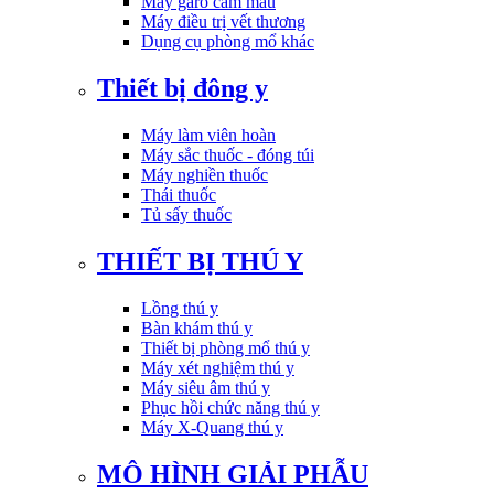
Máy garo cầm máu
Máy điều trị vết thương
Dụng cụ phòng mổ khác
Thiết bị đông y
Máy làm viên hoàn
Máy sắc thuốc - đóng túi
Máy nghiền thuốc
Thái thuốc
Tủ sấy thuốc
THIẾT BỊ THÚ Y
Lồng thú y
Bàn khám thú y
Thiết bị phòng mổ thú y
Máy xét nghiệm thú y
Máy siêu âm thú y
Phục hồi chức năng thú y
Máy X-Quang thú y
MÔ HÌNH GIẢI PHẪU