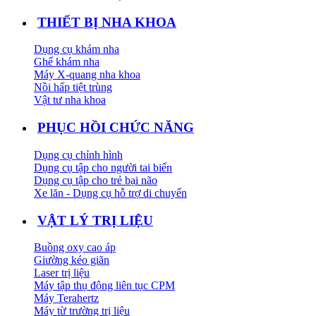
THIẾT BỊ NHA KHOA
Dụng cụ khám nha
Ghế khám nha
Máy X-quang nha khoa
Nồi hấp tiệt trùng
Vật tư nha khoa
PHỤC HỒI CHỨC NĂNG
Dụng cụ chỉnh hình
Dụng cụ tập cho người tai biến
Dụng cụ tập cho trẻ bại não
Xe lăn - Dụng cụ hỗ trợ di chuyển
VẬT LÝ TRỊ LIỆU
Buồng oxy cao áp
Giường kéo giãn
Laser trị liệu
Máy tập thụ động liên tục CPM
Máy Terahertz
Máy từ trường trị liệu