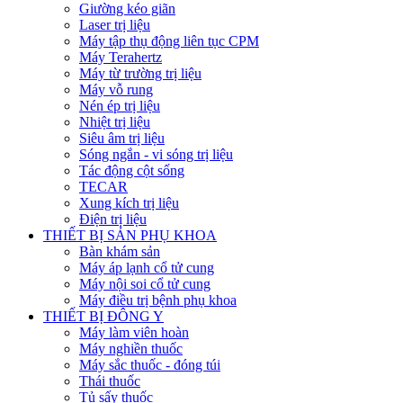
Giường kéo giãn
Laser trị liệu
Máy tập thụ động liên tục CPM
Máy Terahertz
Máy từ trường trị liệu
Máy vỗ rung
Nén ép trị liệu
Nhiệt trị liệu
Siêu âm trị liệu
Sóng ngắn - vi sóng trị liệu
Tác động cột sống
TECAR
Xung kích trị liệu
Điện trị liệu
THIẾT BỊ SẢN PHỤ KHOA
Bàn khám sản
Máy áp lạnh cổ tử cung
Máy nội soi cổ tử cung
Máy điều trị bệnh phụ khoa
THIẾT BỊ ĐÔNG Y
Máy làm viên hoàn
Máy nghiền thuốc
Máy sắc thuốc - đóng túi
Thái thuốc
Tủ sấy thuốc