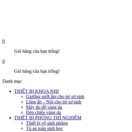
0
Giỏ hàng của bạn trống!
0
Giỏ hàng của bạn trống!
Danh mục
THIẾT BỊ KHOA NHI
Giường sưởi ấm cho trẻ sơ sinh
Lồng ấp – Nôi cho trẻ sơ sinh
Máy đo độ vàng da
Đèn chiếu vàng da
THIẾT BỊ PHÒNG THÍ NGHIỆM
Thiết bị vệ sinh phòng
Tủ an toàn sinh học