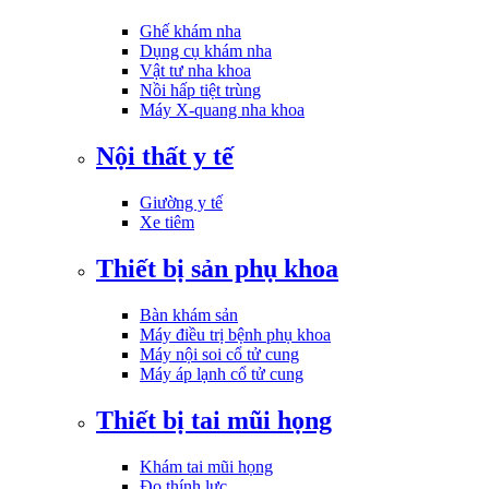
Ghế khám nha
Dụng cụ khám nha
Vật tư nha khoa
Nồi hấp tiệt trùng
Máy X-quang nha khoa
Nội thất y tế
Giường y tế
Xe tiêm
Thiết bị sản phụ khoa
Bàn khám sản
Máy điều trị bệnh phụ khoa
Máy nội soi cổ tử cung
Máy áp lạnh cổ tử cung
Thiết bị tai mũi họng
Khám tai mũi họng
Đo thính lực