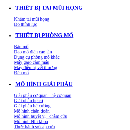
THIẾT BỊ TAI MŨI HỌNG
Khám tai mũi họng
Đo thính lực
THIẾT BỊ PHÒNG MỔ
Bàn mổ
Dao mổ điện cao tần
Dụng cụ phòng mổ khác
Máy garo cầm máu
Máy điều trị vết thương
Đèn mổ
MÔ HÌNH GIẢI PHẪU
Giải phẫu cơ quan - hệ cơ quan
Giải phẫu hệ cơ
Giải phẫu hệ xương
Mô hình chẩn đoán
Mô hình huyệt vị - châm cứu
Mô hình Nhi khoa
Thực hành sơ cấp cứu