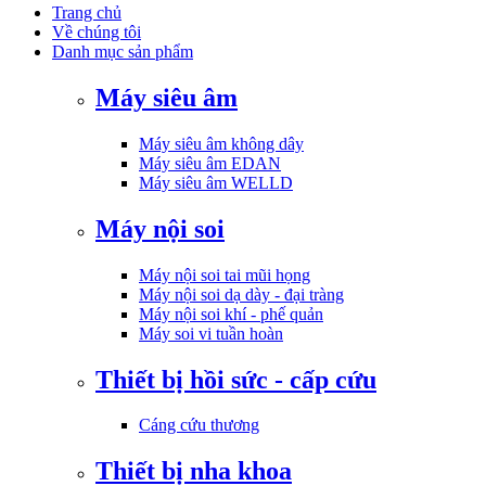
Trang chủ
Về chúng tôi
Danh mục sản phẩm
Máy siêu âm
Máy siêu âm không dây
Máy siêu âm EDAN
Máy siêu âm WELLD
Máy nội soi
Máy nội soi tai mũi họng
Máy nội soi dạ dày - đại tràng
Máy nội soi khí - phế quản
Máy soi vi tuần hoàn
Thiết bị hồi sức - cấp cứu
Cáng cứu thương
Thiết bị nha khoa