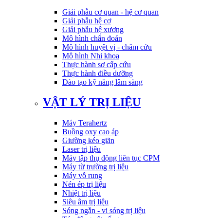
Giải phẫu cơ quan - hệ cơ quan
Giải phẫu hệ cơ
Giải phẫu hệ xương
Mô hình chẩn đoán
Mô hình huyệt vị - châm cứu
Mô hình Nhi khoa
Thực hành sơ cấp cứu
Thực hành điều dưỡng
Đào tạo kỹ năng lâm sàng
VẬT LÝ TRỊ LIỆU
Máy Terahertz
Buồng oxy cao áp
Giường kéo giãn
Laser trị liệu
Máy tập thụ động liên tục CPM
Máy từ trường trị liệu
Máy vỗ rung
Nén ép trị liệu
Nhiệt trị liệu
Siêu âm trị liệu
Sóng ngắn - vi sóng trị liệu