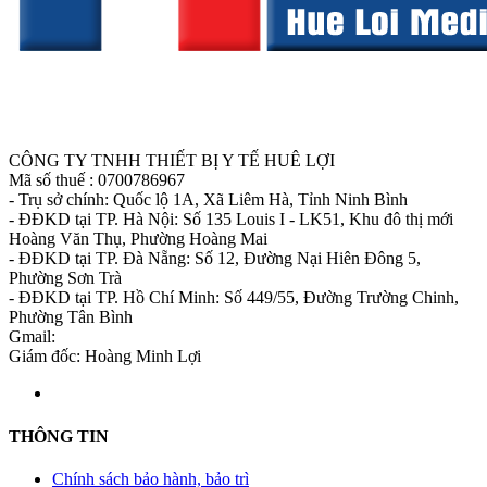
CÔNG TY TNHH THIẾT BỊ Y TẾ HUÊ LỢI
Mã số thuế : 0700786967
- Trụ sở chính: Quốc lộ 1A, Xã Liêm Hà, Tỉnh Ninh Bình
- ĐĐKD tại TP. Hà Nội: Số 135 Louis I - LK51, Khu đô thị mới
Hoàng Văn Thụ, Phường Hoàng Mai
- ĐĐKD tại TP. Đà Nẵng: Số 12, Đường Nại Hiên Đông 5,
Phường Sơn Trà
- ĐĐKD tại TP. Hồ Chí Minh: Số 449/55, Đường Trường Chinh,
Phường Tân Bình
Gmail:
thietbiytehueloi@gmail.com
Giám đốc: Hoàng Minh Lợi
THÔNG TIN
Chính sách bảo hành, bảo trì