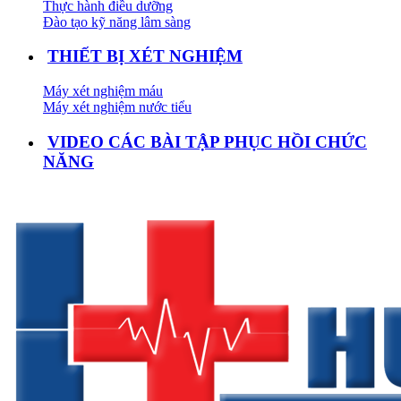
Thực hành điều dưỡng
Đào tạo kỹ năng lâm sàng
THIẾT BỊ XÉT NGHIỆM
Máy xét nghiệm máu
Máy xét nghiệm nước tiểu
VIDEO CÁC BÀI TẬP PHỤC HỒI CHỨC
NĂNG