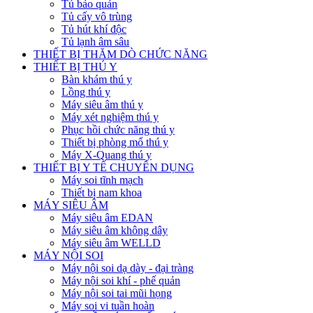
Tủ bảo quản
Tủ cấy vô trùng
Tủ hút khí độc
Tủ lạnh âm sâu
THIẾT BỊ THĂM DÒ CHỨC NĂNG
THIẾT BỊ THÚ Y
Bàn khám thú y
Lồng thú y
Máy siêu âm thú y
Máy xét nghiệm thú y
Phục hồi chức năng thú y
Thiết bị phòng mổ thú y
Máy X-Quang thú y
THIẾT BỊ Y TẾ CHUYÊN DỤNG
Máy soi tĩnh mạch
Thiết bị nam khoa
MÁY SIÊU ÂM
Máy siêu âm EDAN
Máy siêu âm không dây
Máy siêu âm WELLD
MÁY NỘI SOI
Máy nội soi dạ dày - đại tràng
Máy nội soi khí - phế quản
Máy nội soi tai mũi họng
Máy soi vi tuần hoàn