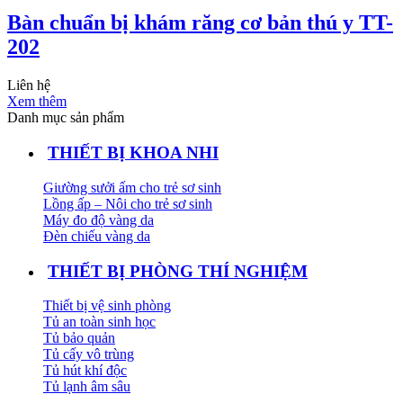
Bàn chuẩn bị khám răng cơ bản thú y TT-
202
Liên hệ
Xem thêm
Danh mục sản phẩm
THIẾT BỊ KHOA NHI
Giường sưởi ấm cho trẻ sơ sinh
Lồng ấp – Nôi cho trẻ sơ sinh
Máy đo độ vàng da
Đèn chiếu vàng da
THIẾT BỊ PHÒNG THÍ NGHIỆM
Thiết bị vệ sinh phòng
Tủ an toàn sinh học
Tủ bảo quản
Tủ cấy vô trùng
Tủ hút khí độc
Tủ lạnh âm sâu