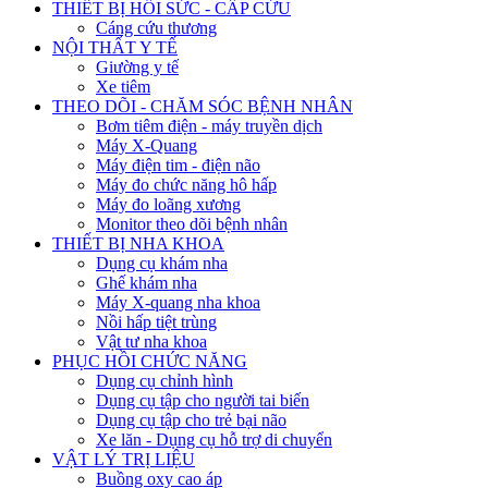
THIẾT BỊ HỒI SỨC - CẤP CỨU
Cáng cứu thương
NỘI THẤT Y TẾ
Giường y tế
Xe tiêm
THEO DÕI - CHĂM SÓC BỆNH NHÂN
Bơm tiêm điện - máy truyền dịch
Máy X-Quang
Máy điện tim - điện não
Máy đo chức năng hô hấp
Máy đo loãng xương
Monitor theo dõi bệnh nhân
THIẾT BỊ NHA KHOA
Dụng cụ khám nha
Ghế khám nha
Máy X-quang nha khoa
Nồi hấp tiệt trùng
Vật tư nha khoa
PHỤC HỒI CHỨC NĂNG
Dụng cụ chỉnh hình
Dụng cụ tập cho người tai biến
Dụng cụ tập cho trẻ bại não
Xe lăn - Dụng cụ hỗ trợ di chuyển
VẬT LÝ TRỊ LIỆU
Buồng oxy cao áp