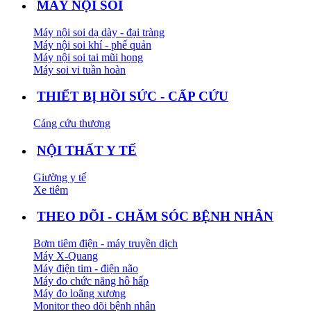
MÁY NỘI SOI
Máy nội soi dạ dày - đại tràng
Máy nội soi khí - phế quản
Máy nội soi tai mũi họng
Máy soi vi tuần hoàn
THIẾT BỊ HỒI SỨC - CẤP CỨU
Cáng cứu thương
NỘI THẤT Y TẾ
Giường y tế
Xe tiêm
THEO DÕI - CHĂM SÓC BỆNH NHÂN
Bơm tiêm điện - máy truyền dịch
Máy X-Quang
Máy điện tim - điện não
Máy đo chức năng hô hấp
Máy đo loãng xương
Monitor theo dõi bệnh nhân