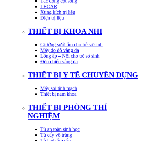
Tác động cột sống
TECAR
Xung kích trị liệu
Điện trị liệu
THIẾT BỊ KHOA NHI
Giường sưởi ấm cho trẻ sơ sinh
Máy đo độ vàng da
Lồng ấp – Nôi cho trẻ sơ sinh
Đèn chiếu vàng da
THIẾT BỊ Y TẾ CHUYÊN DỤNG
Máy soi tĩnh mạch
Thiết bị nam khoa
THIẾT BỊ PHÒNG THÍ
NGHIỆM
Tủ an toàn sinh học
Tủ cấy vô trùng
Tủ lạnh âm sâu