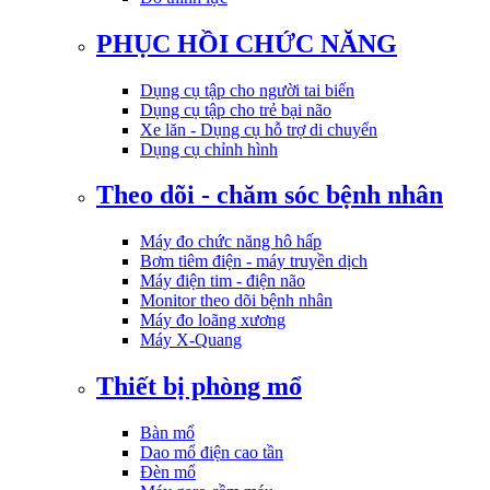
PHỤC HỒI CHỨC NĂNG
Dụng cụ tập cho người tai biến
Dụng cụ tập cho trẻ bại não
Xe lăn - Dụng cụ hỗ trợ di chuyển
Dụng cụ chỉnh hình
Theo dõi - chăm sóc bệnh nhân
Máy đo chức năng hô hấp
Bơm tiêm điện - máy truyền dịch
Máy điện tim - điện não
Monitor theo dõi bệnh nhân
Máy đo loãng xương
Máy X-Quang
Thiết bị phòng mổ
Bàn mổ
Dao mổ điện cao tần
Đèn mổ