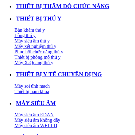
THIẾT BỊ THĂM DÒ CHỨC NĂNG
THIẾT BỊ THÚ Y
Bàn khám thú y
Lồng thú y
Máy siêu âm thú y
Máy xét nghiệm thú y
Phục hồi chức năng thú y
Thiết bị phòng mổ thú y
Máy X-Quang thú y
THIẾT BỊ Y TẾ CHUYÊN DỤNG
Máy soi tĩnh mạch
Thiết bị nam khoa
MÁY SIÊU ÂM
Máy siêu âm EDAN
Máy siêu âm không dây
Máy siêu âm WELLD