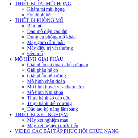
THIẾT BỊ TAI MŨI HỌNG
Khám tai mũi họng
Đo thính lực
THIẾT BỊ PHÒNG MỔ
Bàn mổ
Dao mổ điện cao tần
Dụng cụ phòng mổ khác
Máy garo cầm máu
Máy điều trị vết thương
Đèn mổ
MÔ HÌNH GIẢI PHẪU
Giải phẫu cơ quan - hệ cơ quan
Giải phẫu hệ cơ
Giải phẫu hệ xương
Mô hình chẩn đoán
Mô hình huyệt vị - châm cứu
Mô hình Nhi khoa
Thực hành sơ cấp cứu
Thực hành điều dưỡng
Đào tạo kỹ năng lâm sàng
THIẾT BỊ XÉT NGHIỆM
Máy xét nghiệm máu
Máy xét nghiệm nước tiểu
VIDEO CÁC BÀI TẬP PHỤC HỒI CHỨC NĂNG