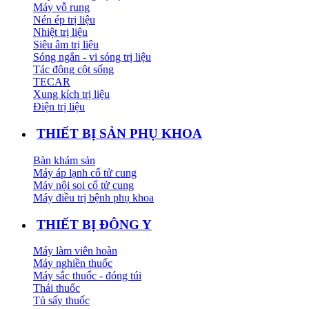
Máy vỗ rung
Nén ép trị liệu
Nhiệt trị liệu
Siêu âm trị liệu
Sóng ngắn - vi sóng trị liệu
Tác động cột sống
TECAR
Xung kích trị liệu
Điện trị liệu
THIẾT BỊ SẢN PHỤ KHOA
Bàn khám sản
Máy áp lạnh cổ tử cung
Máy nội soi cổ tử cung
Máy điều trị bệnh phụ khoa
THIẾT BỊ ĐÔNG Y
Máy làm viên hoàn
Máy nghiền thuốc
Máy sắc thuốc - đóng túi
Thái thuốc
Tủ sấy thuốc