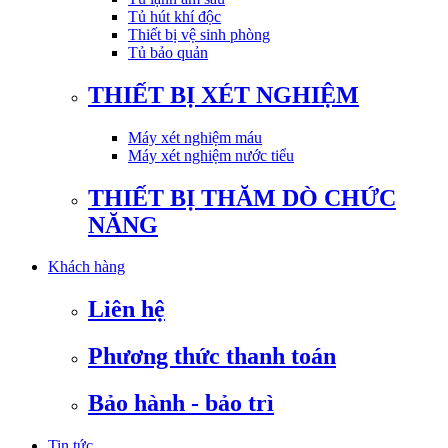
Tủ hút khí độc
Thiết bị vệ sinh phòng
Tủ bảo quản
THIẾT BỊ XÉT NGHIỆM
Máy xét nghiệm máu
Máy xét nghiệm nước tiểu
THIẾT BỊ THĂM DÒ CHỨC
NĂNG
Khách hàng
Liên hệ
Phương thức thanh toán
Bảo hành - bảo trì
Tin tức