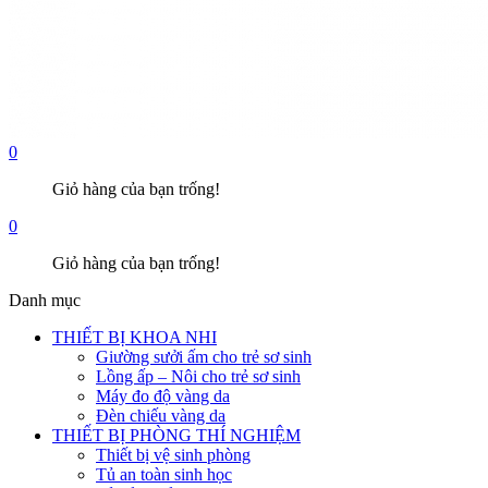
0
Giỏ hàng của bạn trống!
0
Giỏ hàng của bạn trống!
Danh mục
THIẾT BỊ KHOA NHI
Giường sưởi ấm cho trẻ sơ sinh
Lồng ấp – Nôi cho trẻ sơ sinh
Máy đo độ vàng da
Đèn chiếu vàng da
THIẾT BỊ PHÒNG THÍ NGHIỆM
Thiết bị vệ sinh phòng
Tủ an toàn sinh học