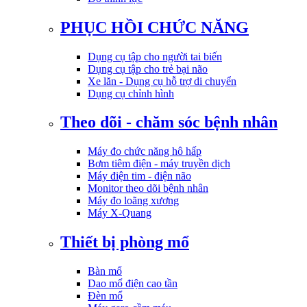
PHỤC HỒI CHỨC NĂNG
Dụng cụ tập cho người tai biến
Dụng cụ tập cho trẻ bại não
Xe lăn - Dụng cụ hỗ trợ di chuyển
Dụng cụ chỉnh hình
Theo dõi - chăm sóc bệnh nhân
Máy đo chức năng hô hấp
Bơm tiêm điện - máy truyền dịch
Máy điện tim - điện não
Monitor theo dõi bệnh nhân
Máy đo loãng xương
Máy X-Quang
Thiết bị phòng mổ
Bàn mổ
Dao mổ điện cao tần
Đèn mổ