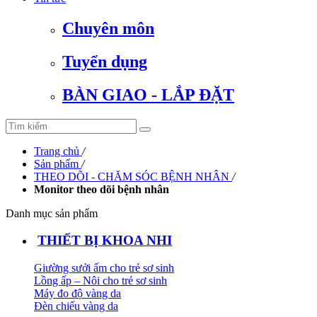
Chuyên môn
Tuyển dụng
BÀN GIAO - LẮP ĐẶT
Trang chủ
/
Sản phẩm
/
THEO DÕI - CHĂM SÓC BỆNH NHÂN
/
Monitor theo dõi bệnh nhân
Danh mục sản phẩm
THIẾT BỊ KHOA NHI
Giường sưởi ấm cho trẻ sơ sinh
Lồng ấp – Nôi cho trẻ sơ sinh
Máy đo độ vàng da
Đèn chiếu vàng da