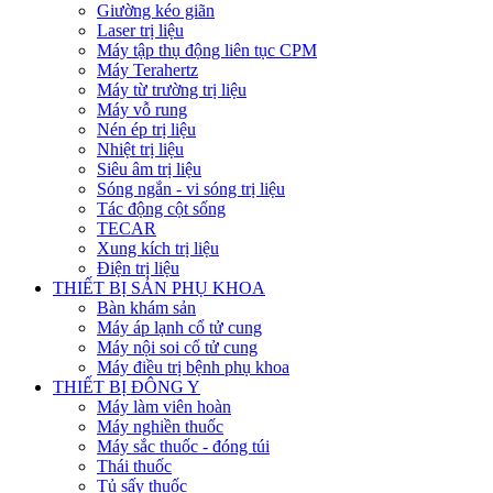
Giường kéo giãn
Laser trị liệu
Máy tập thụ động liên tục CPM
Máy Terahertz
Máy từ trường trị liệu
Máy vỗ rung
Nén ép trị liệu
Nhiệt trị liệu
Siêu âm trị liệu
Sóng ngắn - vi sóng trị liệu
Tác động cột sống
TECAR
Xung kích trị liệu
Điện trị liệu
THIẾT BỊ SẢN PHỤ KHOA
Bàn khám sản
Máy áp lạnh cổ tử cung
Máy nội soi cổ tử cung
Máy điều trị bệnh phụ khoa
THIẾT BỊ ĐÔNG Y
Máy làm viên hoàn
Máy nghiền thuốc
Máy sắc thuốc - đóng túi
Thái thuốc
Tủ sấy thuốc