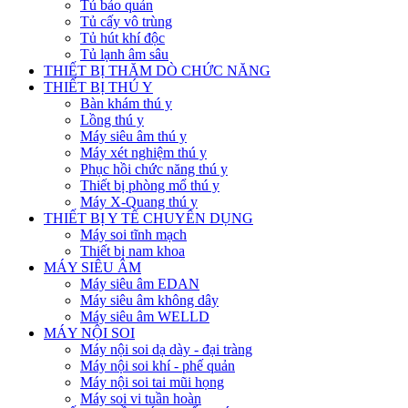
Tủ bảo quản
Tủ cấy vô trùng
Tủ hút khí độc
Tủ lạnh âm sâu
THIẾT BỊ THĂM DÒ CHỨC NĂNG
THIẾT BỊ THÚ Y
Bàn khám thú y
Lồng thú y
Máy siêu âm thú y
Máy xét nghiệm thú y
Phục hồi chức năng thú y
Thiết bị phòng mổ thú y
Máy X-Quang thú y
THIẾT BỊ Y TẾ CHUYÊN DỤNG
Máy soi tĩnh mạch
Thiết bị nam khoa
MÁY SIÊU ÂM
Máy siêu âm EDAN
Máy siêu âm không dây
Máy siêu âm WELLD
MÁY NỘI SOI
Máy nội soi dạ dày - đại tràng
Máy nội soi khí - phế quản
Máy nội soi tai mũi họng
Máy soi vi tuần hoàn