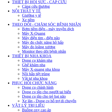
THIẾT BỊ HỒI SỨC - CẤP CỨU
Cáng cứu thương
NỘI THẤT Y TẾ
Giường y tế
Xe tiêm
THEO DÕI - CHĂM SÓC BỆNH NHÂN
Bơm tiêm điện - máy truyền dịch
Máy X-Quang
Máy điện tim - điện não
Máy đo chức năng hô hấp
Máy đo loãng xương
Monitor theo dõi bệnh nhân
THIẾT BỊ NHA KHOA
Dụng cụ khám nha
Ghế khám nha
Máy X-quang nha khoa
Nồi hấp tiệt trùng
Vật tư nha khoa
PHỤC HỒI CHỨC NĂNG
Dụng cụ chỉnh hình
Dụng cụ tập cho người tai biến
Dụng cụ tập cho trẻ bại não
Xe lăn - Dụng cụ hỗ trợ di chuyển
VẬT LÝ TRỊ LIỆU
Buồng oxy cao áp