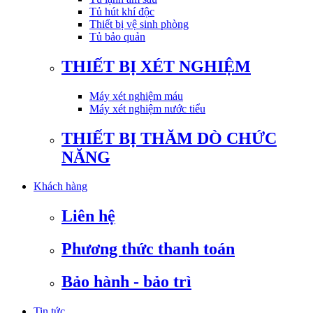
Tủ hút khí độc
Thiết bị vệ sinh phòng
Tủ bảo quản
THIẾT BỊ XÉT NGHIỆM
Máy xét nghiệm máu
Máy xét nghiệm nước tiểu
THIẾT BỊ THĂM DÒ CHỨC
NĂNG
Khách hàng
Liên hệ
Phương thức thanh toán
Bảo hành - bảo trì
Tin tức