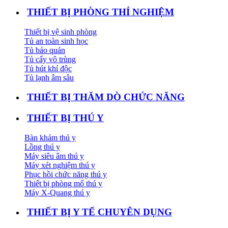
THIẾT BỊ PHÒNG THÍ NGHIỆM
Thiết bị vệ sinh phòng
Tủ an toàn sinh học
Tủ bảo quản
Tủ cấy vô trùng
Tủ hút khí độc
Tủ lạnh âm sâu
THIẾT BỊ THĂM DÒ CHỨC NĂNG
THIẾT BỊ THÚ Y
Bàn khám thú y
Lồng thú y
Máy siêu âm thú y
Máy xét nghiệm thú y
Phục hồi chức năng thú y
Thiết bị phòng mổ thú y
Máy X-Quang thú y
THIẾT BỊ Y TẾ CHUYÊN DỤNG