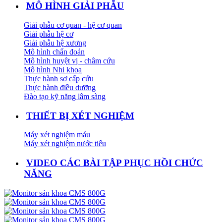
MÔ HÌNH GIẢI PHẪU
Giải phẫu cơ quan - hệ cơ quan
Giải phẫu hệ cơ
Giải phẫu hệ xương
Mô hình chẩn đoán
Mô hình huyệt vị - châm cứu
Mô hình Nhi khoa
Thực hành sơ cấp cứu
Thực hành điều dưỡng
Đào tạo kỹ năng lâm sàng
THIẾT BỊ XÉT NGHIỆM
Máy xét nghiệm máu
Máy xét nghiệm nước tiểu
VIDEO CÁC BÀI TẬP PHỤC HỒI CHỨC
NĂNG