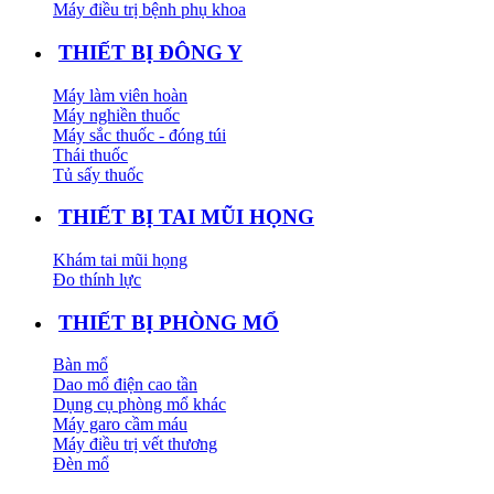
Máy điều trị bệnh phụ khoa
THIẾT BỊ ĐÔNG Y
Máy làm viên hoàn
Máy nghiền thuốc
Máy sắc thuốc - đóng túi
Thái thuốc
Tủ sấy thuốc
THIẾT BỊ TAI MŨI HỌNG
Khám tai mũi họng
Đo thính lực
THIẾT BỊ PHÒNG MỔ
Bàn mổ
Dao mổ điện cao tần
Dụng cụ phòng mổ khác
Máy garo cầm máu
Máy điều trị vết thương
Đèn mổ