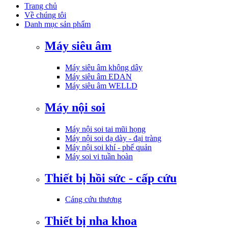
Trang chủ
Về chúng tôi
Danh mục sản phẩm
Máy siêu âm
Máy siêu âm không dây
Máy siêu âm EDAN
Máy siêu âm WELLD
Máy nội soi
Máy nội soi tai mũi họng
Máy nội soi dạ dày - đại tràng
Máy nội soi khí - phế quản
Máy soi vi tuần hoàn
Thiết bị hồi sức - cấp cứu
Cáng cứu thương
Thiết bị nha khoa