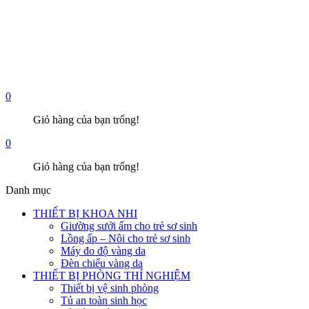
0
Giỏ hàng của bạn trống!
0
Giỏ hàng của bạn trống!
Danh mục
THIẾT BỊ KHOA NHI
Giường sưởi ấm cho trẻ sơ sinh
Lồng ấp – Nôi cho trẻ sơ sinh
Máy đo độ vàng da
Đèn chiếu vàng da
THIẾT BỊ PHÒNG THÍ NGHIỆM
Thiết bị vệ sinh phòng
Tủ an toàn sinh học