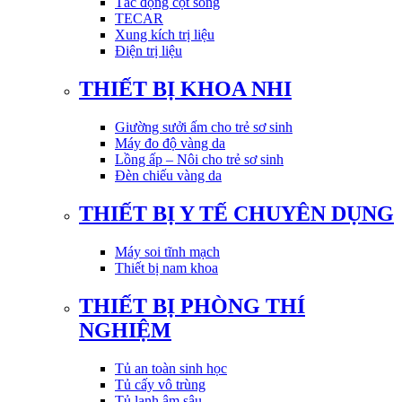
Tác động cột sống
TECAR
Xung kích trị liệu
Điện trị liệu
THIẾT BỊ KHOA NHI
Giường sưởi ấm cho trẻ sơ sinh
Máy đo độ vàng da
Lồng ấp – Nôi cho trẻ sơ sinh
Đèn chiếu vàng da
THIẾT BỊ Y TẾ CHUYÊN DỤNG
Máy soi tĩnh mạch
Thiết bị nam khoa
THIẾT BỊ PHÒNG THÍ
NGHIỆM
Tủ an toàn sinh học
Tủ cấy vô trùng
Tủ lạnh âm sâu