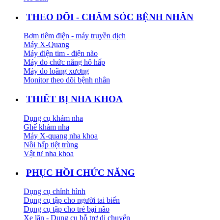
THEO DÕI - CHĂM SÓC BỆNH NHÂN
Bơm tiêm điện - máy truyền dịch
Máy X-Quang
Máy điện tim - điện não
Máy đo chức năng hô hấp
Máy đo loãng xương
Monitor theo dõi bệnh nhân
THIẾT BỊ NHA KHOA
Dụng cụ khám nha
Ghế khám nha
Máy X-quang nha khoa
Nồi hấp tiệt trùng
Vật tư nha khoa
PHỤC HỒI CHỨC NĂNG
Dụng cụ chỉnh hình
Dụng cụ tập cho người tai biến
Dụng cụ tập cho trẻ bại não
Xe lăn - Dụng cụ hỗ trợ di chuyển