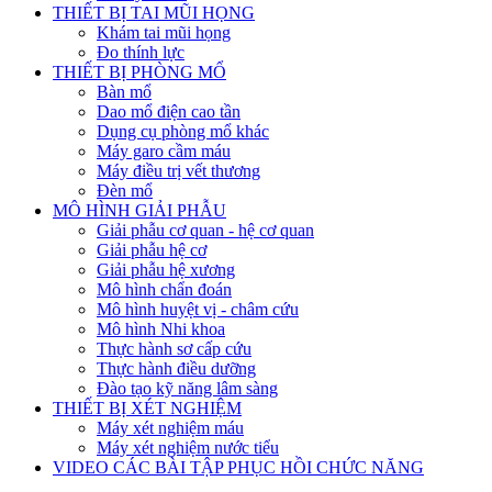
THIẾT BỊ TAI MŨI HỌNG
Khám tai mũi họng
Đo thính lực
THIẾT BỊ PHÒNG MỔ
Bàn mổ
Dao mổ điện cao tần
Dụng cụ phòng mổ khác
Máy garo cầm máu
Máy điều trị vết thương
Đèn mổ
MÔ HÌNH GIẢI PHẪU
Giải phẫu cơ quan - hệ cơ quan
Giải phẫu hệ cơ
Giải phẫu hệ xương
Mô hình chẩn đoán
Mô hình huyệt vị - châm cứu
Mô hình Nhi khoa
Thực hành sơ cấp cứu
Thực hành điều dưỡng
Đào tạo kỹ năng lâm sàng
THIẾT BỊ XÉT NGHIỆM
Máy xét nghiệm máu
Máy xét nghiệm nước tiểu
VIDEO CÁC BÀI TẬP PHỤC HỒI CHỨC NĂNG