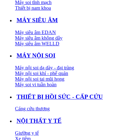
Máy soi tĩnh mạch
Thiết bị nam khoa
MÁY SIÊU ÂM
Máy siêu âm EDAN
Máy siêu âm không dây
Máy siêu âm WELLD
MÁY NỘI SOI
Máy nội soi dạ dày - đại tràng
Máy nội soi khí - phế quản
Máy nội soi tai mũi họng
Máy soi vi tuần hoàn
THIẾT BỊ HỒI SỨC - CẤP CỨU
Cáng cứu thương
NỘI THẤT Y TẾ
Giường y tế
Xe tiêm