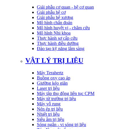
Giải phẫu cơ quan - hệ cơ quan
Giải phẫu hệ cơ
Giải phẫu hệ xương
Mô hình chẩn đoán
Mô hình huyệt vị - châm cứu
Mô hình Nhi khoa
Thực hành sơ cấp cứu
Thực hành điều dưỡng
Đào tạo kỹ năng lâm sàng
VẬT LÝ TRỊ LIỆU
Máy Terahertz
Buồng oxy cao áp
Giường kéo giãn
Laser trị liệu
Máy tập thụ động liên tục CPM
Máy từ trường trị liệu
Máy vỗ rung
Nén ép trị liệu
Nhiệt trị liệu
Siêu âm trị liệu
Sóng ngắn - vi sóng trị liệu