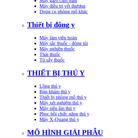
Máy garo cầm máu
Máy điều trị vết thương
Dụng cụ phòng mổ khác
Thiết bị đông y
Máy làm viên hoàn
Máy sắc thuốc - đóng túi
Máy nghiền thuốc
Thái thuốc
Tủ sấy thuốc
THIẾT BỊ THÚ Y
Lồng thú y
Bàn khám thú y
Thiết bị phòng mổ thú y
Máy xét nghiệm thú y
Máy siêu âm thú y
Phục hồi chức năng thú y
Máy X-Quang thú y
MÔ HÌNH GIẢI PHẪU