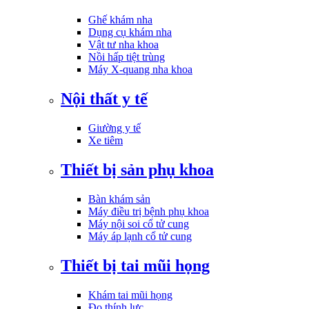
Ghế khám nha
Dụng cụ khám nha
Vật tư nha khoa
Nồi hấp tiệt trùng
Máy X-quang nha khoa
Nội thất y tế
Giường y tế
Xe tiêm
Thiết bị sản phụ khoa
Bàn khám sản
Máy điều trị bệnh phụ khoa
Máy nội soi cổ tử cung
Máy áp lạnh cổ tử cung
Thiết bị tai mũi họng
Khám tai mũi họng
Đo thính lực