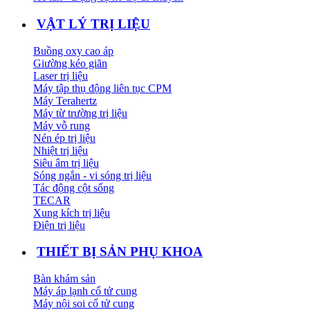
VẬT LÝ TRỊ LIỆU
Buồng oxy cao áp
Giường kéo giãn
Laser trị liệu
Máy tập thụ động liên tục CPM
Máy Terahertz
Máy từ trường trị liệu
Máy vỗ rung
Nén ép trị liệu
Nhiệt trị liệu
Siêu âm trị liệu
Sóng ngắn - vi sóng trị liệu
Tác động cột sống
TECAR
Xung kích trị liệu
Điện trị liệu
THIẾT BỊ SẢN PHỤ KHOA
Bàn khám sản
Máy áp lạnh cổ tử cung
Máy nội soi cổ tử cung