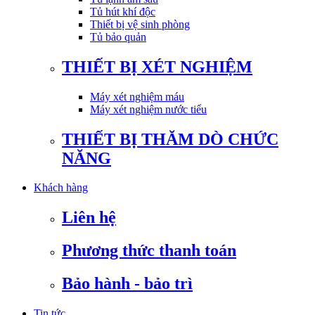
Tủ hút khí độc
Thiết bị vệ sinh phòng
Tủ bảo quản
THIẾT BỊ XÉT NGHIỆM
Máy xét nghiệm máu
Máy xét nghiệm nước tiểu
THIẾT BỊ THĂM DÒ CHỨC
NĂNG
Khách hàng
Liên hệ
Phương thức thanh toán
Bảo hành - bảo trì
Tin tức