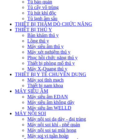
Tủ bảo quản
Tủ cấy vô trùng
Tủ hút khí độc
Tủ lạnh âm sâu
THIẾT BỊ THĂM DÒ CHỨC NĂNG
THIẾT BỊ THÚ Y
Bàn khám thú y
Lồng thú y
Máy siêu âm thú y
Máy xét nghiệm thú y
Phục hồi chức năng thú y
Thiết bị phòng mổ thú y
Máy X-Quang thú y
THIẾT BỊ Y TẾ CHUYÊN DỤNG
Máy soi tĩnh mạch
Thiết bị nam khoa
MÁY SIÊU ÂM
Máy siêu âm EDAN
Máy siêu âm không dây
Máy siêu âm WELLD
MÁY NỘI SOI
Máy nội soi dạ dày - đại tràng
Máy nội soi khí - phế quản
Máy nội soi tai mũi họng
Máy soi vi tuần hoàn