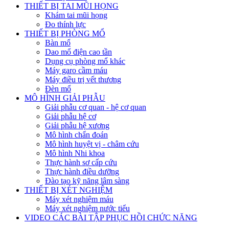
THIẾT BỊ TAI MŨI HỌNG
Khám tai mũi họng
Đo thính lực
THIẾT BỊ PHÒNG MỔ
Bàn mổ
Dao mổ điện cao tần
Dụng cụ phòng mổ khác
Máy garo cầm máu
Máy điều trị vết thương
Đèn mổ
MÔ HÌNH GIẢI PHẪU
Giải phẫu cơ quan - hệ cơ quan
Giải phẫu hệ cơ
Giải phẫu hệ xương
Mô hình chẩn đoán
Mô hình huyệt vị - châm cứu
Mô hình Nhi khoa
Thực hành sơ cấp cứu
Thực hành điều dưỡng
Đào tạo kỹ năng lâm sàng
THIẾT BỊ XÉT NGHIỆM
Máy xét nghiệm máu
Máy xét nghiệm nước tiểu
VIDEO CÁC BÀI TẬP PHỤC HỒI CHỨC NĂNG