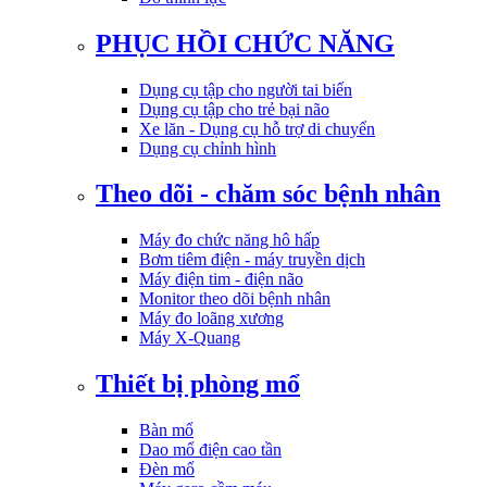
PHỤC HỒI CHỨC NĂNG
Dụng cụ tập cho người tai biến
Dụng cụ tập cho trẻ bại não
Xe lăn - Dụng cụ hỗ trợ di chuyển
Dụng cụ chỉnh hình
Theo dõi - chăm sóc bệnh nhân
Máy đo chức năng hô hấp
Bơm tiêm điện - máy truyền dịch
Máy điện tim - điện não
Monitor theo dõi bệnh nhân
Máy đo loãng xương
Máy X-Quang
Thiết bị phòng mổ
Bàn mổ
Dao mổ điện cao tần
Đèn mổ