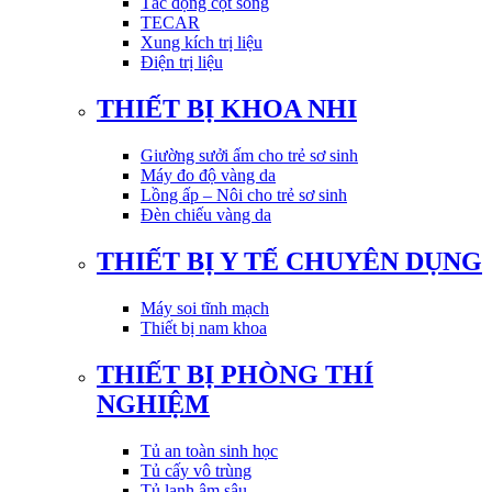
Tác động cột sống
TECAR
Xung kích trị liệu
Điện trị liệu
THIẾT BỊ KHOA NHI
Giường sưởi ấm cho trẻ sơ sinh
Máy đo độ vàng da
Lồng ấp – Nôi cho trẻ sơ sinh
Đèn chiếu vàng da
THIẾT BỊ Y TẾ CHUYÊN DỤNG
Máy soi tĩnh mạch
Thiết bị nam khoa
THIẾT BỊ PHÒNG THÍ
NGHIỆM
Tủ an toàn sinh học
Tủ cấy vô trùng
Tủ lạnh âm sâu