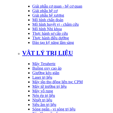
Giải phẫu cơ quan - hệ cơ quan
Giải phẫu hệ cơ
Giải phẫu hệ xương
Mô hình chẩn đoán
Mô hình huyệt vị - châm cứu
Mô hình Nhi khoa
Thực hành sơ cấp cứu
Thực hành điều dưỡng
Đào tạo kỹ năng lâm sàng
VẬT LÝ TRỊ LIỆU
Máy Terahertz
Buồng oxy cao áp
Giường kéo giãn
Laser trị liệu
Máy tập thụ động liên tục CPM
Máy từ trường trị liệu
Máy vỗ rung
Nén ép trị liệu
Nhiệt trị liệu
Siêu âm trị liệu
Sóng ngắn - vi sóng trị liệu