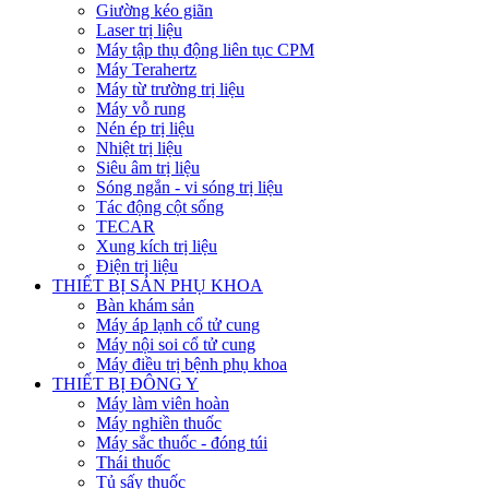
Giường kéo giãn
Laser trị liệu
Máy tập thụ động liên tục CPM
Máy Terahertz
Máy từ trường trị liệu
Máy vỗ rung
Nén ép trị liệu
Nhiệt trị liệu
Siêu âm trị liệu
Sóng ngắn - vi sóng trị liệu
Tác động cột sống
TECAR
Xung kích trị liệu
Điện trị liệu
THIẾT BỊ SẢN PHỤ KHOA
Bàn khám sản
Máy áp lạnh cổ tử cung
Máy nội soi cổ tử cung
Máy điều trị bệnh phụ khoa
THIẾT BỊ ĐÔNG Y
Máy làm viên hoàn
Máy nghiền thuốc
Máy sắc thuốc - đóng túi
Thái thuốc
Tủ sấy thuốc