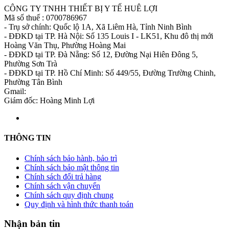
CÔNG TY TNHH THIẾT BỊ Y TẾ HUÊ LỢI
Mã số thuế : 0700786967
- Trụ sở chính: Quốc lộ 1A, Xã Liêm Hà, Tỉnh Ninh Bình
- ĐĐKD tại TP. Hà Nội: Số 135 Louis I - LK51, Khu đô thị mới
Hoàng Văn Thụ, Phường Hoàng Mai
- ĐĐKD tại TP. Đà Nẵng: Số 12, Đường Nại Hiên Đông 5,
Phường Sơn Trà
- ĐĐKD tại TP. Hồ Chí Minh: Số 449/55, Đường Trường Chinh,
Phường Tân Bình
Gmail:
thietbiytehueloi@gmail.com
Giám đốc: Hoàng Minh Lợi
THÔNG TIN
Chính sách bảo hành, bảo trì
Chính sách bảo mật thông tin
Chính sách đổi trả hàng
Chính sách vận chuyển
Chính sách quy định chung
Quy định và hình thức thanh toán
Nhận bản tin