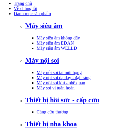
Trang chủ
Về chúng tôi
Danh mục sản phẩm
Máy siêu âm
Máy siêu âm không dây
Máy siêu âm EDAN
Máy siêu âm WELLD
Máy nội soi
Máy nội soi tai mũi họng
Máy nội soi dạ dày - đại tràng
Máy nội soi khí - phế quản
Máy soi vi tuần hoàn
Thiết bị hồi sức - cấp cứu
Cáng cứu thương
Thiết bị nha khoa