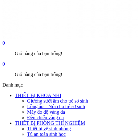
0
Giỏ hàng của bạn trống!
0
Giỏ hàng của bạn trống!
Danh mục
THIẾT BỊ KHOA NHI
Giường sưởi ấm cho trẻ sơ sinh
Lồng ấp – Nôi cho trẻ sơ sinh
Máy đo độ vàng da
Đèn chiếu vàng da
THIẾT BỊ PHÒNG THÍ NGHIỆM
Thiết bị vệ sinh phòng
Tủ an toàn sinh học