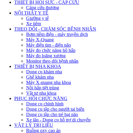
THIẾT BỊ HỒI SỨC - CẤP CỨU
Cáng cứu thương
NỘI THẤT Y TẾ
Giường y tế
Xe tiêm
THEO DÕI - CHĂM SÓC BỆNH NHÂN
Bơm tiêm điện - máy truyền dịch
Máy X-Quang
Máy điện tim - điện não
Máy đo chức năng hô hấp
Máy đo loãng xương
Monitor theo dõi bệnh nhân
THIẾT BỊ NHA KHOA
Dụng cụ khám nha
Ghế khám nha
Máy X-quang nha khoa
Nồi hấp tiệt trùng
Vật tư nha khoa
PHỤC HỒI CHỨC NĂNG
Dụng cụ chỉnh hình
Dụng cụ tập cho người tai biến
Dụng cụ tập cho trẻ bại não
Xe lăn - Dụng cụ hỗ trợ di chuyển
VẬT LÝ TRỊ LIỆU
Buồng oxy cao áp