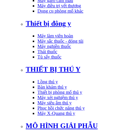
Máy garo cầm máu
Máy điều trị vết thương
Dụng cụ phòng mổ khác
Thiết bị đông y
Máy làm viên hoàn
Máy sắc thuốc - đóng túi
Máy nghiền thuốc
Thái thuốc
Tủ sấy thuốc
THIẾT BỊ THÚ Y
Lồng thú y
Bàn khám thú y
Thiết bị phòng mổ thú y
Máy xét nghiệm thú y
Máy siêu âm thú y
Phục hồi chức năng thú y
Máy X-Quang thú y
MÔ HÌNH GIẢI PHẪU