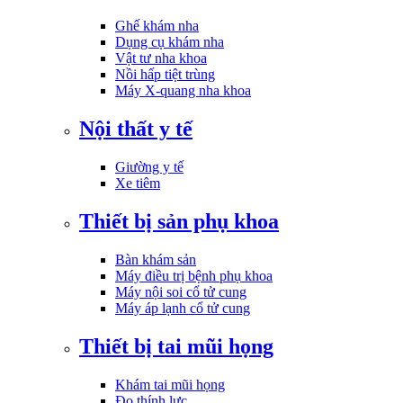
Ghế khám nha
Dụng cụ khám nha
Vật tư nha khoa
Nồi hấp tiệt trùng
Máy X-quang nha khoa
Nội thất y tế
Giường y tế
Xe tiêm
Thiết bị sản phụ khoa
Bàn khám sản
Máy điều trị bệnh phụ khoa
Máy nội soi cổ tử cung
Máy áp lạnh cổ tử cung
Thiết bị tai mũi họng
Khám tai mũi họng
Đo thính lực