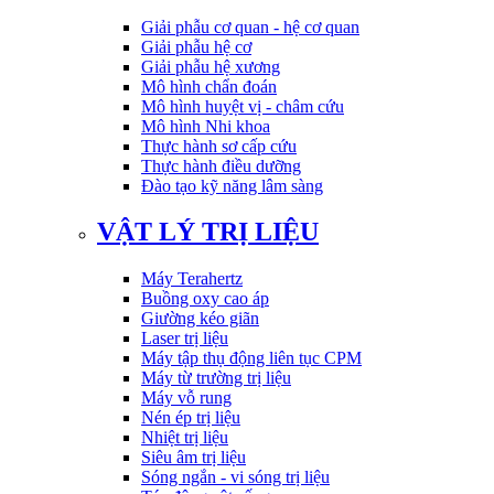
Giải phẫu cơ quan - hệ cơ quan
Giải phẫu hệ cơ
Giải phẫu hệ xương
Mô hình chẩn đoán
Mô hình huyệt vị - châm cứu
Mô hình Nhi khoa
Thực hành sơ cấp cứu
Thực hành điều dưỡng
Đào tạo kỹ năng lâm sàng
VẬT LÝ TRỊ LIỆU
Máy Terahertz
Buồng oxy cao áp
Giường kéo giãn
Laser trị liệu
Máy tập thụ động liên tục CPM
Máy từ trường trị liệu
Máy vỗ rung
Nén ép trị liệu
Nhiệt trị liệu
Siêu âm trị liệu
Sóng ngắn - vi sóng trị liệu