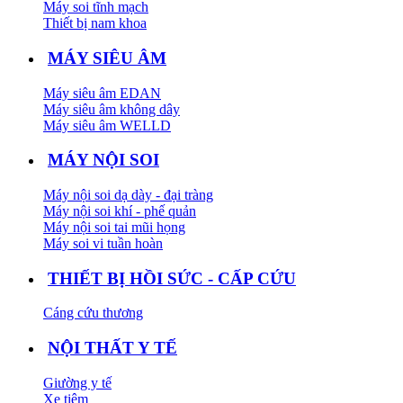
Máy soi tĩnh mạch
Thiết bị nam khoa
MÁY SIÊU ÂM
Máy siêu âm EDAN
Máy siêu âm không dây
Máy siêu âm WELLD
MÁY NỘI SOI
Máy nội soi dạ dày - đại tràng
Máy nội soi khí - phế quản
Máy nội soi tai mũi họng
Máy soi vi tuần hoàn
THIẾT BỊ HỒI SỨC - CẤP CỨU
Cáng cứu thương
NỘI THẤT Y TẾ
Giường y tế
Xe tiêm