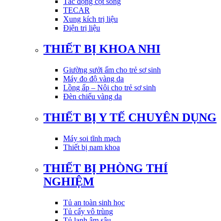
Tác động cột sống
TECAR
Xung kích trị liệu
Điện trị liệu
THIẾT BỊ KHOA NHI
Giường sưởi ấm cho trẻ sơ sinh
Máy đo độ vàng da
Lồng ấp – Nôi cho trẻ sơ sinh
Đèn chiếu vàng da
THIẾT BỊ Y TẾ CHUYÊN DỤNG
Máy soi tĩnh mạch
Thiết bị nam khoa
THIẾT BỊ PHÒNG THÍ
NGHIỆM
Tủ an toàn sinh học
Tủ cấy vô trùng
Tủ lạnh âm sâu