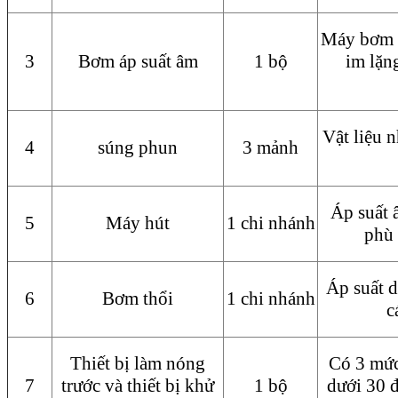
Máy bơm á
3
Bơm áp suất âm
1 bộ
im lặng
Vật liệu 
4
súng phun
3 mảnh
Áp suất 
5
Máy hút
1 chi nhánh
phù 
Áp suất d
6
Bơm thổi
1 chi nhánh
c
Thiết bị làm nóng
Có 3 mức
7
trước và thiết bị khử
1 bộ
dưới 30 đ