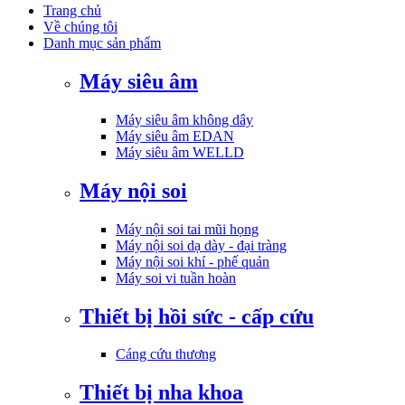
Trang chủ
Về chúng tôi
Danh mục sản phẩm
Máy siêu âm
Máy siêu âm không dây
Máy siêu âm EDAN
Máy siêu âm WELLD
Máy nội soi
Máy nội soi tai mũi họng
Máy nội soi dạ dày - đại tràng
Máy nội soi khí - phế quản
Máy soi vi tuần hoàn
Thiết bị hồi sức - cấp cứu
Cáng cứu thương
Thiết bị nha khoa