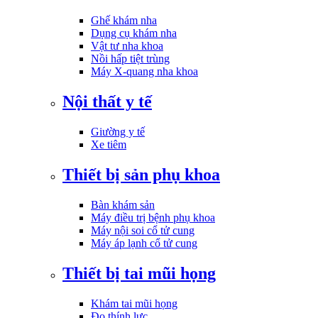
Ghế khám nha
Dụng cụ khám nha
Vật tư nha khoa
Nồi hấp tiệt trùng
Máy X-quang nha khoa
Nội thất y tế
Giường y tế
Xe tiêm
Thiết bị sản phụ khoa
Bàn khám sản
Máy điều trị bệnh phụ khoa
Máy nội soi cổ tử cung
Máy áp lạnh cổ tử cung
Thiết bị tai mũi họng
Khám tai mũi họng
Đo thính lực