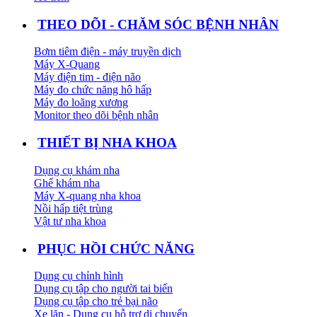
THEO DÕI - CHĂM SÓC BỆNH NHÂN
Bơm tiêm điện - máy truyền dịch
Máy X-Quang
Máy điện tim - điện não
Máy đo chức năng hô hấp
Máy đo loãng xương
Monitor theo dõi bệnh nhân
THIẾT BỊ NHA KHOA
Dụng cụ khám nha
Ghế khám nha
Máy X-quang nha khoa
Nồi hấp tiệt trùng
Vật tư nha khoa
PHỤC HỒI CHỨC NĂNG
Dụng cụ chỉnh hình
Dụng cụ tập cho người tai biến
Dụng cụ tập cho trẻ bại não
Xe lăn - Dụng cụ hỗ trợ di chuyển