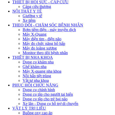
THIẾT BỊ HỒI SỨC - CẤP CỨU
Cáng cứu thương
NỘI THẤT Y TẾ
Giường y tế
Xe tiêm
THEO DÕI - CHĂM SÓC BỆNH NHÂN
Bơm tiêm điện - máy truyền dịch
Máy X-Quang
Máy điện tim - điện não
Máy đo chức năng hô hấp
Máy đo loãng xương
Monitor theo dõi bệnh nhân
THIẾT BỊ NHA KHOA
Dụng cụ khám nha
Ghế khám nha
Máy X-quang nha khoa
Nồi hấp tiệt trùng
Vật tư nha khoa
PHỤC HỒI CHỨC NĂNG
Dụng cụ chỉnh hình
Dụng cụ tập cho người tai biến
Dụng cụ tập cho trẻ bại não
Xe lăn - Dụng cụ hỗ trợ di chuyển
VẬT LÝ TRỊ LIỆU
Buồng oxy cao áp