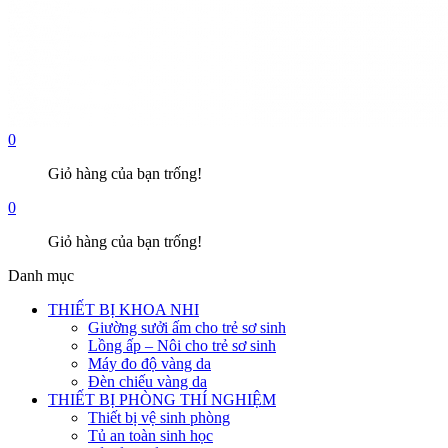
0
Giỏ hàng của bạn trống!
0
Giỏ hàng của bạn trống!
Danh mục
THIẾT BỊ KHOA NHI
Giường sưởi ấm cho trẻ sơ sinh
Lồng ấp – Nôi cho trẻ sơ sinh
Máy đo độ vàng da
Đèn chiếu vàng da
THIẾT BỊ PHÒNG THÍ NGHIỆM
Thiết bị vệ sinh phòng
Tủ an toàn sinh học