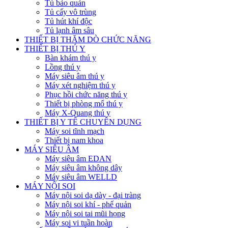
Tủ bảo quản
Tủ cấy vô trùng
Tủ hút khí độc
Tủ lạnh âm sâu
THIẾT BỊ THĂM DÒ CHỨC NĂNG
THIẾT BỊ THÚ Y
Bàn khám thú y
Lồng thú y
Máy siêu âm thú y
Máy xét nghiệm thú y
Phục hồi chức năng thú y
Thiết bị phòng mổ thú y
Máy X-Quang thú y
THIẾT BỊ Y TẾ CHUYÊN DỤNG
Máy soi tĩnh mạch
Thiết bị nam khoa
MÁY SIÊU ÂM
Máy siêu âm EDAN
Máy siêu âm không dây
Máy siêu âm WELLD
MÁY NỘI SOI
Máy nội soi dạ dày - đại tràng
Máy nội soi khí - phế quản
Máy nội soi tai mũi họng
Máy soi vi tuần hoàn