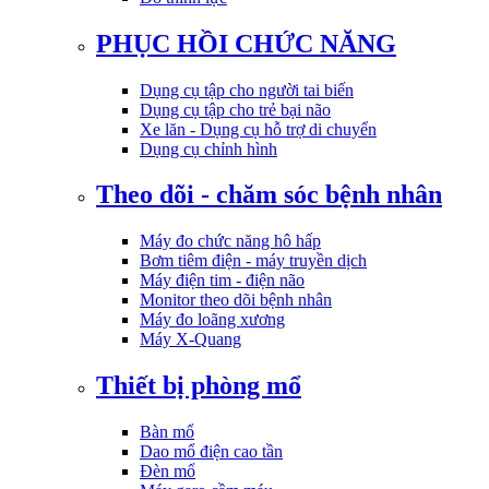
PHỤC HỒI CHỨC NĂNG
Dụng cụ tập cho người tai biến
Dụng cụ tập cho trẻ bại não
Xe lăn - Dụng cụ hỗ trợ di chuyển
Dụng cụ chỉnh hình
Theo dõi - chăm sóc bệnh nhân
Máy đo chức năng hô hấp
Bơm tiêm điện - máy truyền dịch
Máy điện tim - điện não
Monitor theo dõi bệnh nhân
Máy đo loãng xương
Máy X-Quang
Thiết bị phòng mổ
Bàn mổ
Dao mổ điện cao tần
Đèn mổ