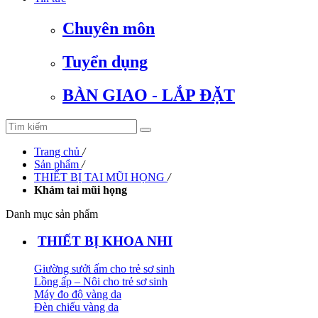
Chuyên môn
Tuyển dụng
BÀN GIAO - LẮP ĐẶT
Trang chủ
/
Sản phẩm
/
THIẾT BỊ TAI MŨI HỌNG
/
Khám tai mũi họng
Danh mục sản phẩm
THIẾT BỊ KHOA NHI
Giường sưởi ấm cho trẻ sơ sinh
Lồng ấp – Nôi cho trẻ sơ sinh
Máy đo độ vàng da
Đèn chiếu vàng da