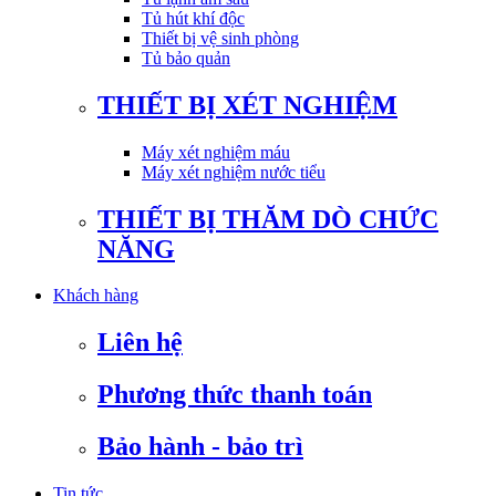
Tủ hút khí độc
Thiết bị vệ sinh phòng
Tủ bảo quản
THIẾT BỊ XÉT NGHIỆM
Máy xét nghiệm máu
Máy xét nghiệm nước tiểu
THIẾT BỊ THĂM DÒ CHỨC
NĂNG
Khách hàng
Liên hệ
Phương thức thanh toán
Bảo hành - bảo trì
Tin tức