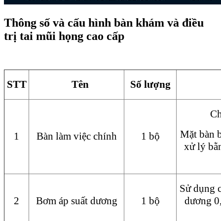
Thông số và cấu hình bàn khám và điều
trị tai mũi họng cao cấp
STT
Tên
Số lượng
Ch
Mặt bàn b
1
Bàn làm việc chính
1 bộ
xử lý bằ
Sử dụng c
2
Bơm áp suất dương
1 bộ
dương 0,