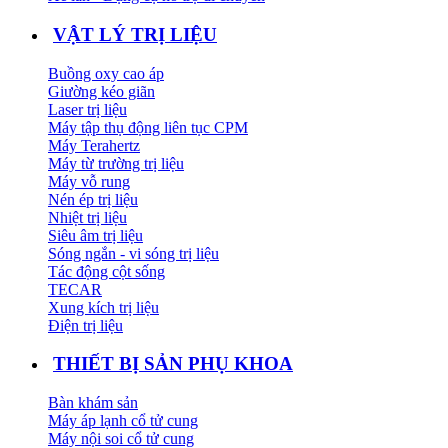
VẬT LÝ TRỊ LIỆU
Buồng oxy cao áp
Giường kéo giãn
Laser trị liệu
Máy tập thụ động liên tục CPM
Máy Terahertz
Máy từ trường trị liệu
Máy vỗ rung
Nén ép trị liệu
Nhiệt trị liệu
Siêu âm trị liệu
Sóng ngắn - vi sóng trị liệu
Tác động cột sống
TECAR
Xung kích trị liệu
Điện trị liệu
THIẾT BỊ SẢN PHỤ KHOA
Bàn khám sản
Máy áp lạnh cổ tử cung
Máy nội soi cổ tử cung