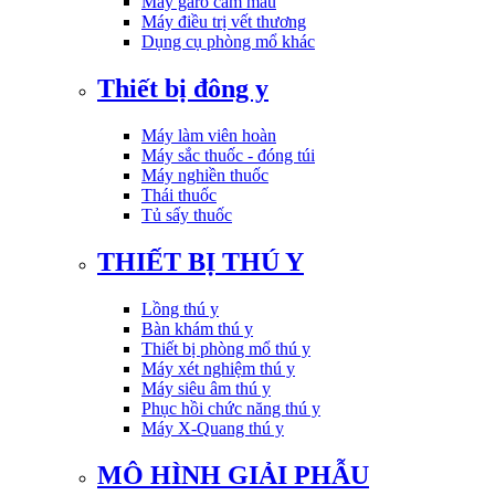
Máy garo cầm máu
Máy điều trị vết thương
Dụng cụ phòng mổ khác
Thiết bị đông y
Máy làm viên hoàn
Máy sắc thuốc - đóng túi
Máy nghiền thuốc
Thái thuốc
Tủ sấy thuốc
THIẾT BỊ THÚ Y
Lồng thú y
Bàn khám thú y
Thiết bị phòng mổ thú y
Máy xét nghiệm thú y
Máy siêu âm thú y
Phục hồi chức năng thú y
Máy X-Quang thú y
MÔ HÌNH GIẢI PHẪU