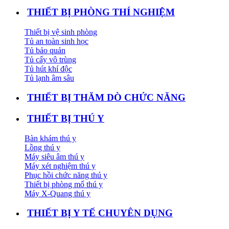
THIẾT BỊ PHÒNG THÍ NGHIỆM
Thiết bị vệ sinh phòng
Tủ an toàn sinh học
Tủ bảo quản
Tủ cấy vô trùng
Tủ hút khí độc
Tủ lạnh âm sâu
THIẾT BỊ THĂM DÒ CHỨC NĂNG
THIẾT BỊ THÚ Y
Bàn khám thú y
Lồng thú y
Máy siêu âm thú y
Máy xét nghiệm thú y
Phục hồi chức năng thú y
Thiết bị phòng mổ thú y
Máy X-Quang thú y
THIẾT BỊ Y TẾ CHUYÊN DỤNG