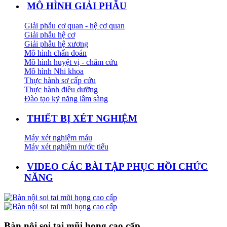
MÔ HÌNH GIẢI PHẪU
Giải phẫu cơ quan - hệ cơ quan
Giải phẫu hệ cơ
Giải phẫu hệ xương
Mô hình chẩn đoán
Mô hình huyệt vị - châm cứu
Mô hình Nhi khoa
Thực hành sơ cấp cứu
Thực hành điều dưỡng
Đào tạo kỹ năng lâm sàng
THIẾT BỊ XÉT NGHIỆM
Máy xét nghiệm máu
Máy xét nghiệm nước tiểu
VIDEO CÁC BÀI TẬP PHỤC HỒI CHỨC
NĂNG
Bàn nội soi tai mũi họng cao cấp