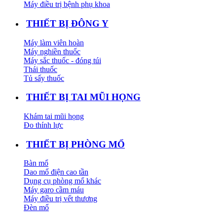
Máy điều trị bệnh phụ khoa
THIẾT BỊ ĐÔNG Y
Máy làm viên hoàn
Máy nghiền thuốc
Máy sắc thuốc - đóng túi
Thái thuốc
Tủ sấy thuốc
THIẾT BỊ TAI MŨI HỌNG
Khám tai mũi họng
Đo thính lực
THIẾT BỊ PHÒNG MỔ
Bàn mổ
Dao mổ điện cao tần
Dụng cụ phòng mổ khác
Máy garo cầm máu
Máy điều trị vết thương
Đèn mổ