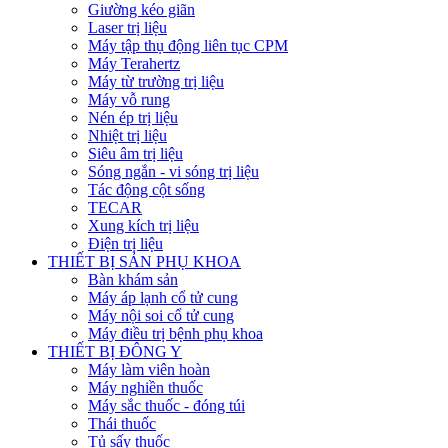
Giường kéo giãn
Laser trị liệu
Máy tập thụ động liên tục CPM
Máy Terahertz
Máy từ trường trị liệu
Máy vỗ rung
Nén ép trị liệu
Nhiệt trị liệu
Siêu âm trị liệu
Sóng ngắn - vi sóng trị liệu
Tác động cột sống
TECAR
Xung kích trị liệu
Điện trị liệu
THIẾT BỊ SẢN PHỤ KHOA
Bàn khám sản
Máy áp lạnh cổ tử cung
Máy nội soi cổ tử cung
Máy điều trị bệnh phụ khoa
THIẾT BỊ ĐÔNG Y
Máy làm viên hoàn
Máy nghiền thuốc
Máy sắc thuốc - đóng túi
Thái thuốc
Tủ sấy thuốc