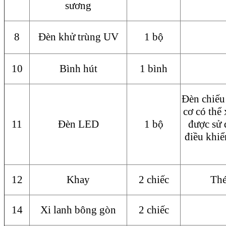
sương
8
Đèn khử trùng UV
1 bộ
10
Bình hút
1 bình
Đèn chiếu
cơ có thể
11
Đèn LED
1 bộ
được sử 
điều khiể
12
Khay
2 chiếc
Thé
14
Xi lanh bông gòn
2 chiếc