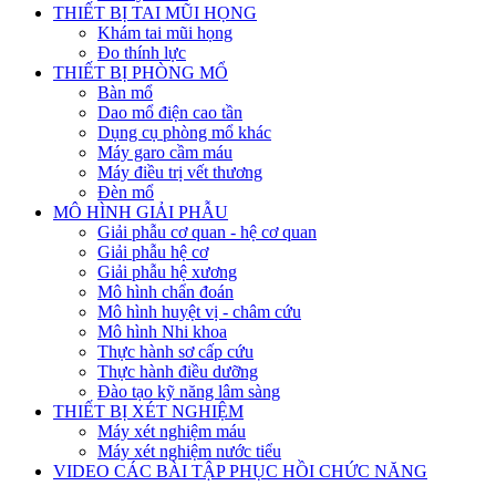
THIẾT BỊ TAI MŨI HỌNG
Khám tai mũi họng
Đo thính lực
THIẾT BỊ PHÒNG MỔ
Bàn mổ
Dao mổ điện cao tần
Dụng cụ phòng mổ khác
Máy garo cầm máu
Máy điều trị vết thương
Đèn mổ
MÔ HÌNH GIẢI PHẪU
Giải phẫu cơ quan - hệ cơ quan
Giải phẫu hệ cơ
Giải phẫu hệ xương
Mô hình chẩn đoán
Mô hình huyệt vị - châm cứu
Mô hình Nhi khoa
Thực hành sơ cấp cứu
Thực hành điều dưỡng
Đào tạo kỹ năng lâm sàng
THIẾT BỊ XÉT NGHIỆM
Máy xét nghiệm máu
Máy xét nghiệm nước tiểu
VIDEO CÁC BÀI TẬP PHỤC HỒI CHỨC NĂNG