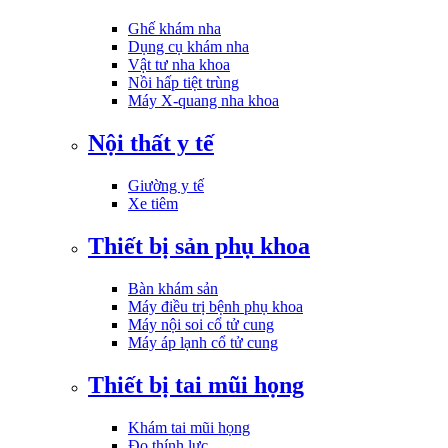
Ghế khám nha
Dụng cụ khám nha
Vật tư nha khoa
Nồi hấp tiệt trùng
Máy X-quang nha khoa
Nội thất y tế
Giường y tế
Xe tiêm
Thiết bị sản phụ khoa
Bàn khám sản
Máy điều trị bệnh phụ khoa
Máy nội soi cổ tử cung
Máy áp lạnh cổ tử cung
Thiết bị tai mũi họng
Khám tai mũi họng
Đo thính lực