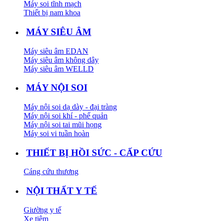
Máy soi tĩnh mạch
Thiết bị nam khoa
MÁY SIÊU ÂM
Máy siêu âm EDAN
Máy siêu âm không dây
Máy siêu âm WELLD
MÁY NỘI SOI
Máy nội soi dạ dày - đại tràng
Máy nội soi khí - phế quản
Máy nội soi tai mũi họng
Máy soi vi tuần hoàn
THIẾT BỊ HỒI SỨC - CẤP CỨU
Cáng cứu thương
NỘI THẤT Y TẾ
Giường y tế
Xe tiêm