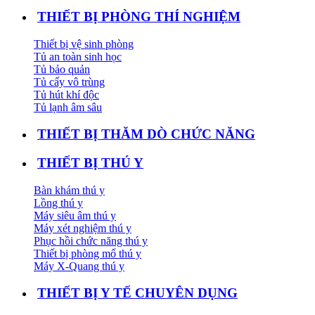
THIẾT BỊ PHÒNG THÍ NGHIỆM
Thiết bị vệ sinh phòng
Tủ an toàn sinh học
Tủ bảo quản
Tủ cấy vô trùng
Tủ hút khí độc
Tủ lạnh âm sâu
THIẾT BỊ THĂM DÒ CHỨC NĂNG
THIẾT BỊ THÚ Y
Bàn khám thú y
Lồng thú y
Máy siêu âm thú y
Máy xét nghiệm thú y
Phục hồi chức năng thú y
Thiết bị phòng mổ thú y
Máy X-Quang thú y
THIẾT BỊ Y TẾ CHUYÊN DỤNG