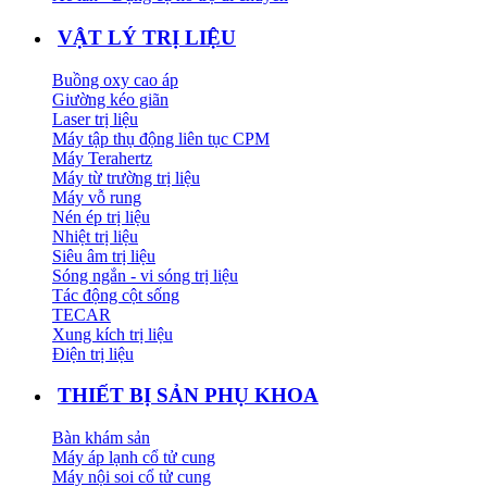
VẬT LÝ TRỊ LIỆU
Buồng oxy cao áp
Giường kéo giãn
Laser trị liệu
Máy tập thụ động liên tục CPM
Máy Terahertz
Máy từ trường trị liệu
Máy vỗ rung
Nén ép trị liệu
Nhiệt trị liệu
Siêu âm trị liệu
Sóng ngắn - vi sóng trị liệu
Tác động cột sống
TECAR
Xung kích trị liệu
Điện trị liệu
THIẾT BỊ SẢN PHỤ KHOA
Bàn khám sản
Máy áp lạnh cổ tử cung
Máy nội soi cổ tử cung