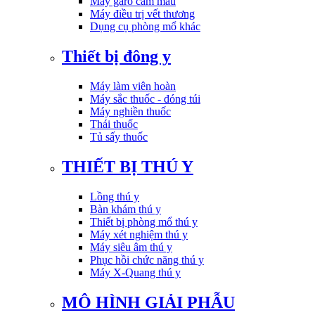
Máy garo cầm máu
Máy điều trị vết thương
Dụng cụ phòng mổ khác
Thiết bị đông y
Máy làm viên hoàn
Máy sắc thuốc - đóng túi
Máy nghiền thuốc
Thái thuốc
Tủ sấy thuốc
THIẾT BỊ THÚ Y
Lồng thú y
Bàn khám thú y
Thiết bị phòng mổ thú y
Máy xét nghiệm thú y
Máy siêu âm thú y
Phục hồi chức năng thú y
Máy X-Quang thú y
MÔ HÌNH GIẢI PHẪU