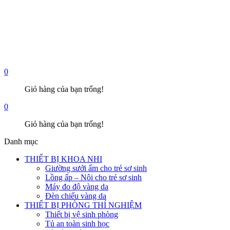
0
Giỏ hàng của bạn trống!
0
Giỏ hàng của bạn trống!
Danh mục
THIẾT BỊ KHOA NHI
Giường sưởi ấm cho trẻ sơ sinh
Lồng ấp – Nôi cho trẻ sơ sinh
Máy đo độ vàng da
Đèn chiếu vàng da
THIẾT BỊ PHÒNG THÍ NGHIỆM
Thiết bị vệ sinh phòng
Tủ an toàn sinh học