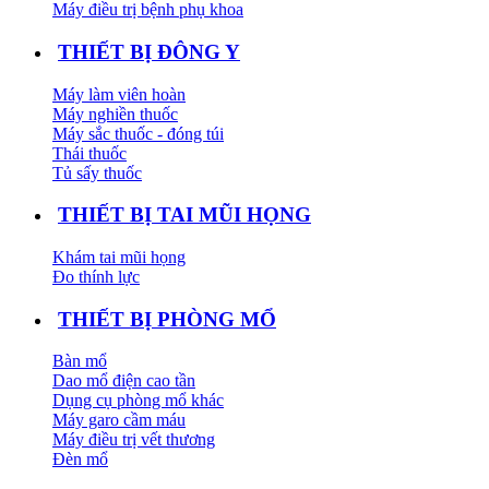
Máy điều trị bệnh phụ khoa
THIẾT BỊ ĐÔNG Y
Máy làm viên hoàn
Máy nghiền thuốc
Máy sắc thuốc - đóng túi
Thái thuốc
Tủ sấy thuốc
THIẾT BỊ TAI MŨI HỌNG
Khám tai mũi họng
Đo thính lực
THIẾT BỊ PHÒNG MỔ
Bàn mổ
Dao mổ điện cao tần
Dụng cụ phòng mổ khác
Máy garo cầm máu
Máy điều trị vết thương
Đèn mổ