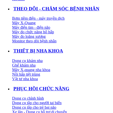
THEO DÕI - CHĂM SÓC BỆNH NHÂN
Bơm tiêm điện - máy truyền dịch
Máy X-Quang
Máy điện tim - điện não
Máy đo chức năng hô hấp
Máy đo loãng xương
Monitor theo dõi bệnh nhân
THIẾT BỊ NHA KHOA
Dụng cụ khám nha
Ghế khám nha
Máy X-quang nha khoa
Nồi hấp tiệt trùng
Vật tư nha khoa
PHỤC HỒI CHỨC NĂNG
Dụng cụ chỉnh hình
Dụng cụ tập cho người tai biến
Dụng cụ tập cho trẻ bại não
Xe lăn - Dụng cụ hỗ trợ di chuyển