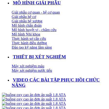
MÔ HÌNH GIẢI PHẪU
Giải phẫu cơ quan - hệ cơ quan
Giải phẫu hệ cơ
Giải phẫu hệ xương
Mô hình chẩn đoán
Mô hình huyệt vị - châm cứu
Mô hình Nhi khoa
Thực hành sơ cấp cứu
Thực hành điều dưỡng
Đào tạo kỹ năng lâm sàng
THIẾT BỊ XÉT NGHIỆM
Máy xét nghiệm máu
Máy xét nghiệm nước tiểu
VIDEO CÁC BÀI TẬP PHỤC HỒI CHỨC
NĂNG