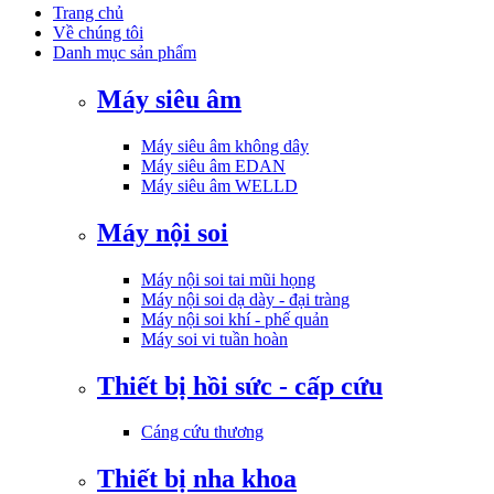
Trang chủ
Về chúng tôi
Danh mục sản phẩm
Máy siêu âm
Máy siêu âm không dây
Máy siêu âm EDAN
Máy siêu âm WELLD
Máy nội soi
Máy nội soi tai mũi họng
Máy nội soi dạ dày - đại tràng
Máy nội soi khí - phế quản
Máy soi vi tuần hoàn
Thiết bị hồi sức - cấp cứu
Cáng cứu thương
Thiết bị nha khoa