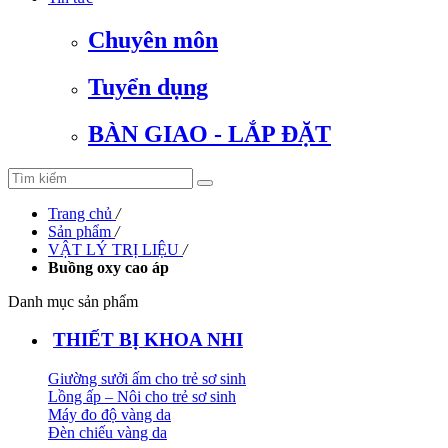
Chuyên môn
Tuyển dụng
BÀN GIAO - LẮP ĐẶT
Trang chủ
/
Sản phẩm
/
VẬT LÝ TRỊ LIỆU
/
Buồng oxy cao áp
Danh mục sản phẩm
THIẾT BỊ KHOA NHI
Giường sưởi ấm cho trẻ sơ sinh
Lồng ấp – Nôi cho trẻ sơ sinh
Máy đo độ vàng da
Đèn chiếu vàng da