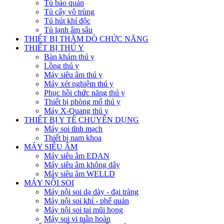
Tủ bảo quản
Tủ cấy vô trùng
Tủ hút khí độc
Tủ lạnh âm sâu
THIẾT BỊ THĂM DÒ CHỨC NĂNG
THIẾT BỊ THÚ Y
Bàn khám thú y
Lồng thú y
Máy siêu âm thú y
Máy xét nghiệm thú y
Phục hồi chức năng thú y
Thiết bị phòng mổ thú y
Máy X-Quang thú y
THIẾT BỊ Y TẾ CHUYÊN DỤNG
Máy soi tĩnh mạch
Thiết bị nam khoa
MÁY SIÊU ÂM
Máy siêu âm EDAN
Máy siêu âm không dây
Máy siêu âm WELLD
MÁY NỘI SOI
Máy nội soi dạ dày - đại tràng
Máy nội soi khí - phế quản
Máy nội soi tai mũi họng
Máy soi vi tuần hoàn