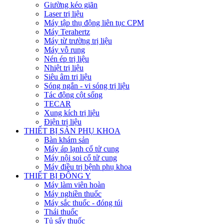
Giường kéo giãn
Laser trị liệu
Máy tập thụ động liên tục CPM
Máy Terahertz
Máy từ trường trị liệu
Máy vỗ rung
Nén ép trị liệu
Nhiệt trị liệu
Siêu âm trị liệu
Sóng ngắn - vi sóng trị liệu
Tác động cột sống
TECAR
Xung kích trị liệu
Điện trị liệu
THIẾT BỊ SẢN PHỤ KHOA
Bàn khám sản
Máy áp lạnh cổ tử cung
Máy nội soi cổ tử cung
Máy điều trị bệnh phụ khoa
THIẾT BỊ ĐÔNG Y
Máy làm viên hoàn
Máy nghiền thuốc
Máy sắc thuốc - đóng túi
Thái thuốc
Tủ sấy thuốc