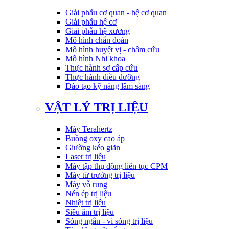
Giải phẫu cơ quan - hệ cơ quan
Giải phẫu hệ cơ
Giải phẫu hệ xương
Mô hình chẩn đoán
Mô hình huyệt vị - châm cứu
Mô hình Nhi khoa
Thực hành sơ cấp cứu
Thực hành điều dưỡng
Đào tạo kỹ năng lâm sàng
VẬT LÝ TRỊ LIỆU
Máy Terahertz
Buồng oxy cao áp
Giường kéo giãn
Laser trị liệu
Máy tập thụ động liên tục CPM
Máy từ trường trị liệu
Máy vỗ rung
Nén ép trị liệu
Nhiệt trị liệu
Siêu âm trị liệu
Sóng ngắn - vi sóng trị liệu