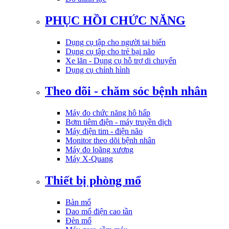
PHỤC HỒI CHỨC NĂNG
Dụng cụ tập cho người tai biến
Dụng cụ tập cho trẻ bại não
Xe lăn - Dụng cụ hỗ trợ di chuyển
Dụng cụ chỉnh hình
Theo dõi - chăm sóc bệnh nhân
Máy đo chức năng hô hấp
Bơm tiêm điện - máy truyền dịch
Máy điện tim - điện não
Monitor theo dõi bệnh nhân
Máy đo loãng xương
Máy X-Quang
Thiết bị phòng mổ
Bàn mổ
Dao mổ điện cao tần
Đèn mổ