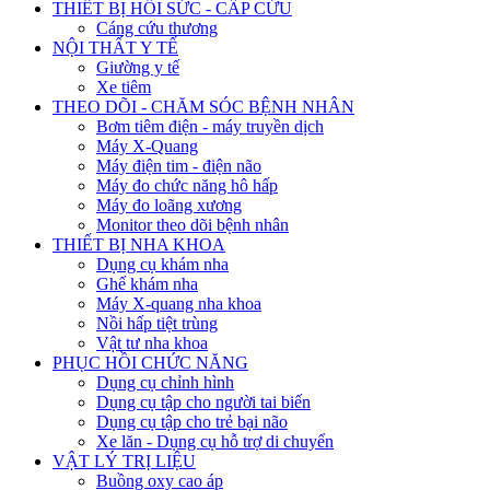
THIẾT BỊ HỒI SỨC - CẤP CỨU
Cáng cứu thương
NỘI THẤT Y TẾ
Giường y tế
Xe tiêm
THEO DÕI - CHĂM SÓC BỆNH NHÂN
Bơm tiêm điện - máy truyền dịch
Máy X-Quang
Máy điện tim - điện não
Máy đo chức năng hô hấp
Máy đo loãng xương
Monitor theo dõi bệnh nhân
THIẾT BỊ NHA KHOA
Dụng cụ khám nha
Ghế khám nha
Máy X-quang nha khoa
Nồi hấp tiệt trùng
Vật tư nha khoa
PHỤC HỒI CHỨC NĂNG
Dụng cụ chỉnh hình
Dụng cụ tập cho người tai biến
Dụng cụ tập cho trẻ bại não
Xe lăn - Dụng cụ hỗ trợ di chuyển
VẬT LÝ TRỊ LIỆU
Buồng oxy cao áp