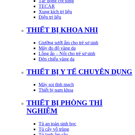
Tác động cột sống
TECAR
Xung kích trị liệu
Điện trị liệu
THIẾT BỊ KHOA NHI
Giường sưởi ấm cho trẻ sơ sinh
Máy đo độ vàng da
Lồng ấp – Nôi cho trẻ sơ sinh
Đèn chiếu vàng da
THIẾT BỊ Y TẾ CHUYÊN DỤNG
Máy soi tĩnh mạch
Thiết bị nam khoa
THIẾT BỊ PHÒNG THÍ
NGHIỆM
Tủ an toàn sinh học
Tủ cấy vô trùng
Tủ lạnh âm sâu