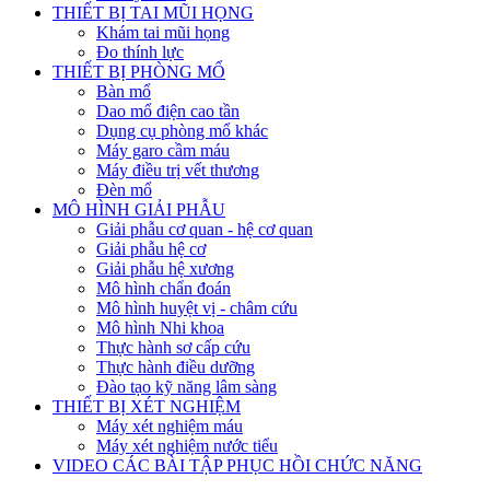
THIẾT BỊ TAI MŨI HỌNG
Khám tai mũi họng
Đo thính lực
THIẾT BỊ PHÒNG MỔ
Bàn mổ
Dao mổ điện cao tần
Dụng cụ phòng mổ khác
Máy garo cầm máu
Máy điều trị vết thương
Đèn mổ
MÔ HÌNH GIẢI PHẪU
Giải phẫu cơ quan - hệ cơ quan
Giải phẫu hệ cơ
Giải phẫu hệ xương
Mô hình chẩn đoán
Mô hình huyệt vị - châm cứu
Mô hình Nhi khoa
Thực hành sơ cấp cứu
Thực hành điều dưỡng
Đào tạo kỹ năng lâm sàng
THIẾT BỊ XÉT NGHIỆM
Máy xét nghiệm máu
Máy xét nghiệm nước tiểu
VIDEO CÁC BÀI TẬP PHỤC HỒI CHỨC NĂNG