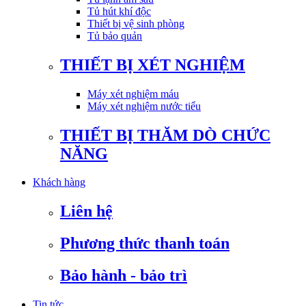
Tủ hút khí độc
Thiết bị vệ sinh phòng
Tủ bảo quản
THIẾT BỊ XÉT NGHIỆM
Máy xét nghiệm máu
Máy xét nghiệm nước tiểu
THIẾT BỊ THĂM DÒ CHỨC
NĂNG
Khách hàng
Liên hệ
Phương thức thanh toán
Bảo hành - bảo trì
Tin tức