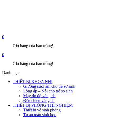
0
Giỏ hàng của bạn trống!
0
Giỏ hàng của bạn trống!
Danh mục
THIẾT BỊ KHOA NHI
Giường sưởi ấm cho trẻ sơ sinh
Lồng ấp – Nôi cho trẻ sơ sinh
Máy đo độ vàng da
Đèn chiếu vàng da
THIẾT BỊ PHÒNG THÍ NGHIỆM
Thiết bị vệ sinh phòng
Tủ an toàn sinh học