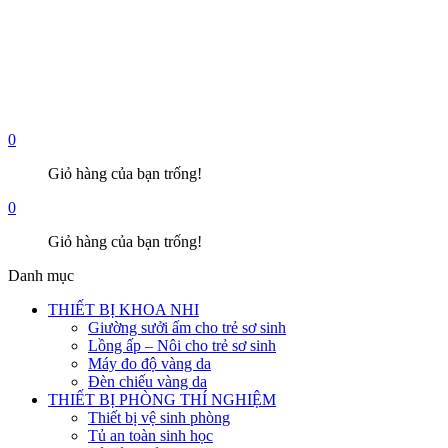
0
Giỏ hàng của bạn trống!
0
Giỏ hàng của bạn trống!
Danh mục
THIẾT BỊ KHOA NHI
Giường sưởi ấm cho trẻ sơ sinh
Lồng ấp – Nôi cho trẻ sơ sinh
Máy đo độ vàng da
Đèn chiếu vàng da
THIẾT BỊ PHÒNG THÍ NGHIỆM
Thiết bị vệ sinh phòng
Tủ an toàn sinh học