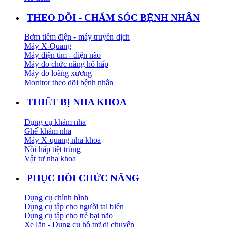
THEO DÕI - CHĂM SÓC BỆNH NHÂN
Bơm tiêm điện - máy truyền dịch
Máy X-Quang
Máy điện tim - điện não
Máy đo chức năng hô hấp
Máy đo loãng xương
Monitor theo dõi bệnh nhân
THIẾT BỊ NHA KHOA
Dụng cụ khám nha
Ghế khám nha
Máy X-quang nha khoa
Nồi hấp tiệt trùng
Vật tư nha khoa
PHỤC HỒI CHỨC NĂNG
Dụng cụ chỉnh hình
Dụng cụ tập cho người tai biến
Dụng cụ tập cho trẻ bại não
Xe lăn - Dụng cụ hỗ trợ di chuyển