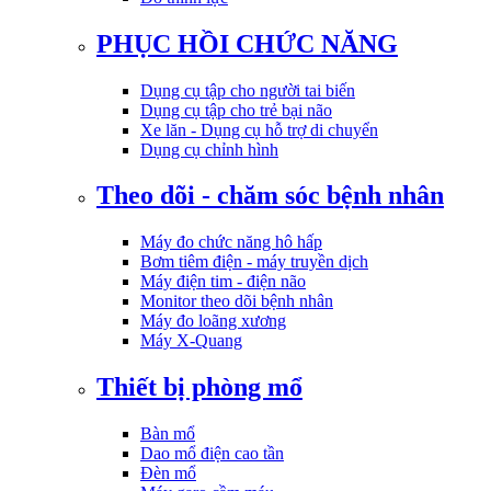
PHỤC HỒI CHỨC NĂNG
Dụng cụ tập cho người tai biến
Dụng cụ tập cho trẻ bại não
Xe lăn - Dụng cụ hỗ trợ di chuyển
Dụng cụ chỉnh hình
Theo dõi - chăm sóc bệnh nhân
Máy đo chức năng hô hấp
Bơm tiêm điện - máy truyền dịch
Máy điện tim - điện não
Monitor theo dõi bệnh nhân
Máy đo loãng xương
Máy X-Quang
Thiết bị phòng mổ
Bàn mổ
Dao mổ điện cao tần
Đèn mổ