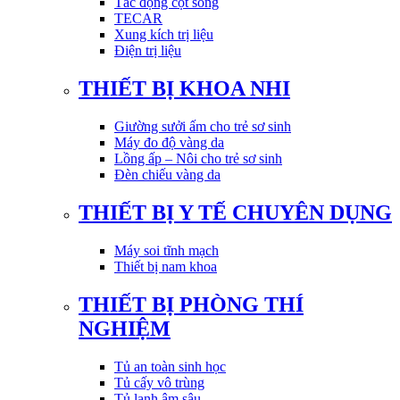
Tác động cột sống
TECAR
Xung kích trị liệu
Điện trị liệu
THIẾT BỊ KHOA NHI
Giường sưởi ấm cho trẻ sơ sinh
Máy đo độ vàng da
Lồng ấp – Nôi cho trẻ sơ sinh
Đèn chiếu vàng da
THIẾT BỊ Y TẾ CHUYÊN DỤNG
Máy soi tĩnh mạch
Thiết bị nam khoa
THIẾT BỊ PHÒNG THÍ
NGHIỆM
Tủ an toàn sinh học
Tủ cấy vô trùng
Tủ lạnh âm sâu