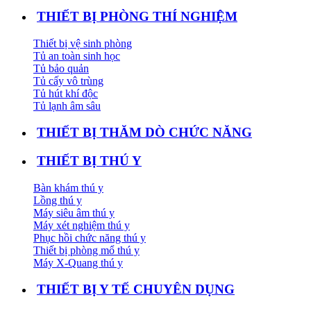
THIẾT BỊ PHÒNG THÍ NGHIỆM
Thiết bị vệ sinh phòng
Tủ an toàn sinh học
Tủ bảo quản
Tủ cấy vô trùng
Tủ hút khí độc
Tủ lạnh âm sâu
THIẾT BỊ THĂM DÒ CHỨC NĂNG
THIẾT BỊ THÚ Y
Bàn khám thú y
Lồng thú y
Máy siêu âm thú y
Máy xét nghiệm thú y
Phục hồi chức năng thú y
Thiết bị phòng mổ thú y
Máy X-Quang thú y
THIẾT BỊ Y TẾ CHUYÊN DỤNG