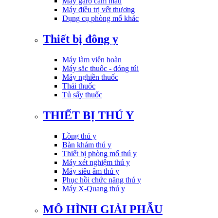
Máy garo cầm máu
Máy điều trị vết thương
Dụng cụ phòng mổ khác
Thiết bị đông y
Máy làm viên hoàn
Máy sắc thuốc - đóng túi
Máy nghiền thuốc
Thái thuốc
Tủ sấy thuốc
THIẾT BỊ THÚ Y
Lồng thú y
Bàn khám thú y
Thiết bị phòng mổ thú y
Máy xét nghiệm thú y
Máy siêu âm thú y
Phục hồi chức năng thú y
Máy X-Quang thú y
MÔ HÌNH GIẢI PHẪU