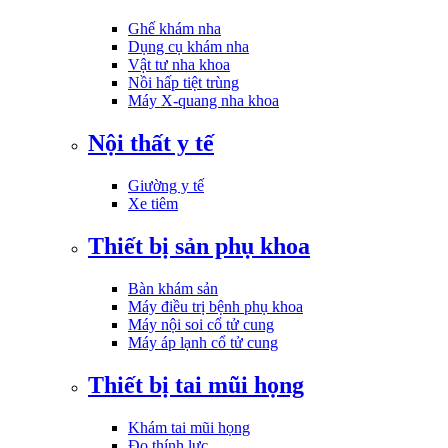
Ghế khám nha
Dụng cụ khám nha
Vật tư nha khoa
Nồi hấp tiệt trùng
Máy X-quang nha khoa
Nội thất y tế
Giường y tế
Xe tiêm
Thiết bị sản phụ khoa
Bàn khám sản
Máy điều trị bệnh phụ khoa
Máy nội soi cổ tử cung
Máy áp lạnh cổ tử cung
Thiết bị tai mũi họng
Khám tai mũi họng
Đo thính lực