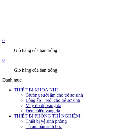
0
Giỏ hàng của bạn trống!
0
Giỏ hàng của bạn trống!
Danh mục
THIẾT BỊ KHOA NHI
Giường sưởi ấm cho trẻ sơ sinh
Lồng ấp – Nôi cho trẻ sơ sinh
Máy đo độ vàng da
Đèn chiếu vàng da
THIẾT BỊ PHÒNG THÍ NGHIỆM
Thiết bị vệ sinh phòng
Tủ an toàn sinh học