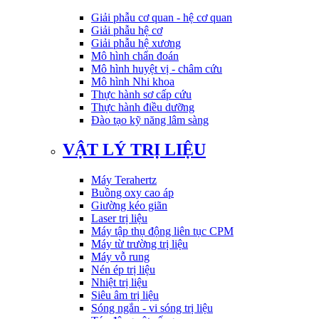
Giải phẫu cơ quan - hệ cơ quan
Giải phẫu hệ cơ
Giải phẫu hệ xương
Mô hình chẩn đoán
Mô hình huyệt vị - châm cứu
Mô hình Nhi khoa
Thực hành sơ cấp cứu
Thực hành điều dưỡng
Đào tạo kỹ năng lâm sàng
VẬT LÝ TRỊ LIỆU
Máy Terahertz
Buồng oxy cao áp
Giường kéo giãn
Laser trị liệu
Máy tập thụ động liên tục CPM
Máy từ trường trị liệu
Máy vỗ rung
Nén ép trị liệu
Nhiệt trị liệu
Siêu âm trị liệu
Sóng ngắn - vi sóng trị liệu