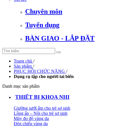
Chuyên môn
Tuyển dụng
BÀN GIAO - LẮP ĐẶT
Trang chủ
/
Sản phẩm
/
PHỤC HỒI CHỨC NĂNG
/
Dụng cụ tập cho người tai biến
Danh mục sản phẩm
THIẾT BỊ KHOA NHI
Giường sưởi ấm cho trẻ sơ sinh
Lồng ấp – Nôi cho trẻ sơ sinh
Máy đo độ vàng da
Đèn chiếu vàng da