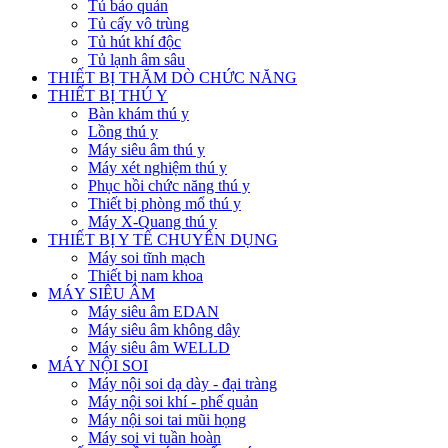
Tủ bảo quản
Tủ cấy vô trùng
Tủ hút khí độc
Tủ lạnh âm sâu
THIẾT BỊ THĂM DÒ CHỨC NĂNG
THIẾT BỊ THÚ Y
Bàn khám thú y
Lồng thú y
Máy siêu âm thú y
Máy xét nghiệm thú y
Phục hồi chức năng thú y
Thiết bị phòng mổ thú y
Máy X-Quang thú y
THIẾT BỊ Y TẾ CHUYÊN DỤNG
Máy soi tĩnh mạch
Thiết bị nam khoa
MÁY SIÊU ÂM
Máy siêu âm EDAN
Máy siêu âm không dây
Máy siêu âm WELLD
MÁY NỘI SOI
Máy nội soi dạ dày - đại tràng
Máy nội soi khí - phế quản
Máy nội soi tai mũi họng
Máy soi vi tuần hoàn