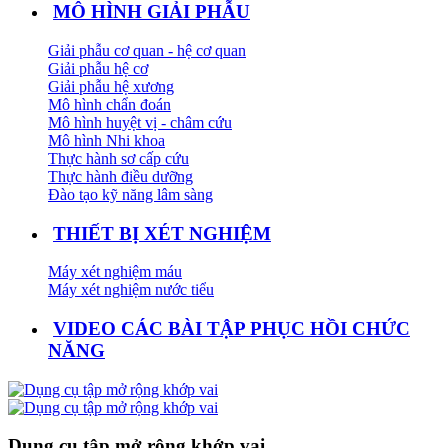
MÔ HÌNH GIẢI PHẪU
Giải phẫu cơ quan - hệ cơ quan
Giải phẫu hệ cơ
Giải phẫu hệ xương
Mô hình chẩn đoán
Mô hình huyệt vị - châm cứu
Mô hình Nhi khoa
Thực hành sơ cấp cứu
Thực hành điều dưỡng
Đào tạo kỹ năng lâm sàng
THIẾT BỊ XÉT NGHIỆM
Máy xét nghiệm máu
Máy xét nghiệm nước tiểu
VIDEO CÁC BÀI TẬP PHỤC HỒI CHỨC
NĂNG
Dụng cụ tập mở rộng khớp vai