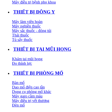
Máy điều trị bệnh phụ khoa
THIẾT BỊ ĐÔNG Y
Máy làm viên hoàn
Máy nghiền thuốc
Máy sắc thuốc - đóng túi
Thái thuốc
Tủ sấy thuốc
THIẾT BỊ TAI MŨI HỌNG
Khám tai mũi họng
Đo thính lực
THIẾT BỊ PHÒNG MỔ
Bàn mổ
Dao mổ điện cao tần
Dụng cụ phòng mổ khác
Máy garo cầm máu
Máy điều trị vết thương
Đèn mổ