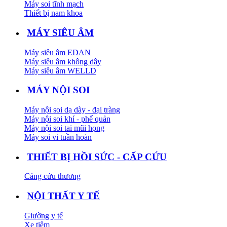
Máy soi tĩnh mạch
Thiết bị nam khoa
MÁY SIÊU ÂM
Máy siêu âm EDAN
Máy siêu âm không dây
Máy siêu âm WELLD
MÁY NỘI SOI
Máy nội soi dạ dày - đại tràng
Máy nội soi khí - phế quản
Máy nội soi tai mũi họng
Máy soi vi tuần hoàn
THIẾT BỊ HỒI SỨC - CẤP CỨU
Cáng cứu thương
NỘI THẤT Y TẾ
Giường y tế
Xe tiêm