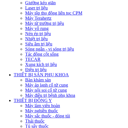
Giường kéo giãn
Laser trị liệu
Máy tập thụ động liên tục CPM
Máy Terahertz
Máy từ trường trị liệu
Máy vỗ rung
Nén ép trị liệu
Nhiệt trị liệu
Siêu âm trị liệu
Sóng ngắn - vi sóng trị liệu
Tác động cột sống
TECAR
Xung kích trị liệu
Điện trị liệu
THIẾT BỊ SẢN PHỤ KHOA
Bàn khám sản
Máy áp lạnh cổ tử cung
Máy nội soi cổ tử cung
Máy điều trị bệnh phụ khoa
THIẾT BỊ ĐÔNG Y
Máy làm viên hoàn
Máy nghiền thuốc
Máy sắc thuốc - đóng túi
Thái thuốc
Tủ sấy thuốc