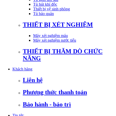
Tủ hút khí độc
Thiết bị vệ sinh phòng
Tủ bảo quản
THIẾT BỊ XÉT NGHIỆM
Máy xét nghiệm máu
Máy xét nghiệm nước tiểu
THIẾT BỊ THĂM DÒ CHỨC
NĂNG
Khách hàng
Liên hệ
Phương thức thanh toán
Bảo hành - bảo trì
Tin tức