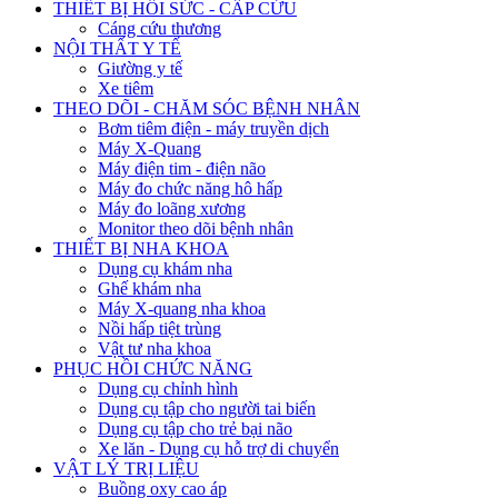
THIẾT BỊ HỒI SỨC - CẤP CỨU
Cáng cứu thương
NỘI THẤT Y TẾ
Giường y tế
Xe tiêm
THEO DÕI - CHĂM SÓC BỆNH NHÂN
Bơm tiêm điện - máy truyền dịch
Máy X-Quang
Máy điện tim - điện não
Máy đo chức năng hô hấp
Máy đo loãng xương
Monitor theo dõi bệnh nhân
THIẾT BỊ NHA KHOA
Dụng cụ khám nha
Ghế khám nha
Máy X-quang nha khoa
Nồi hấp tiệt trùng
Vật tư nha khoa
PHỤC HỒI CHỨC NĂNG
Dụng cụ chỉnh hình
Dụng cụ tập cho người tai biến
Dụng cụ tập cho trẻ bại não
Xe lăn - Dụng cụ hỗ trợ di chuyển
VẬT LÝ TRỊ LIỆU
Buồng oxy cao áp