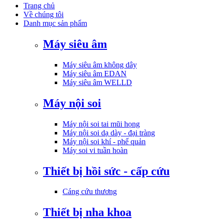
Trang chủ
Về chúng tôi
Danh mục sản phẩm
Máy siêu âm
Máy siêu âm không dây
Máy siêu âm EDAN
Máy siêu âm WELLD
Máy nội soi
Máy nội soi tai mũi họng
Máy nội soi dạ dày - đại tràng
Máy nội soi khí - phế quản
Máy soi vi tuần hoàn
Thiết bị hồi sức - cấp cứu
Cáng cứu thương
Thiết bị nha khoa