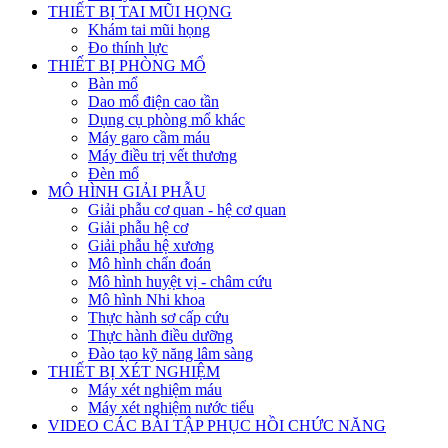
THIẾT BỊ TAI MŨI HỌNG
Khám tai mũi họng
Đo thính lực
THIẾT BỊ PHÒNG MỔ
Bàn mổ
Dao mổ điện cao tần
Dụng cụ phòng mổ khác
Máy garo cầm máu
Máy điều trị vết thương
Đèn mổ
MÔ HÌNH GIẢI PHẪU
Giải phẫu cơ quan - hệ cơ quan
Giải phẫu hệ cơ
Giải phẫu hệ xương
Mô hình chẩn đoán
Mô hình huyệt vị - châm cứu
Mô hình Nhi khoa
Thực hành sơ cấp cứu
Thực hành điều dưỡng
Đào tạo kỹ năng lâm sàng
THIẾT BỊ XÉT NGHIỆM
Máy xét nghiệm máu
Máy xét nghiệm nước tiểu
VIDEO CÁC BÀI TẬP PHỤC HỒI CHỨC NĂNG