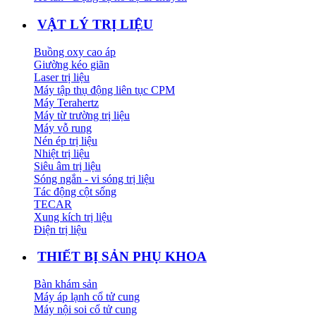
VẬT LÝ TRỊ LIỆU
Buồng oxy cao áp
Giường kéo giãn
Laser trị liệu
Máy tập thụ động liên tục CPM
Máy Terahertz
Máy từ trường trị liệu
Máy vỗ rung
Nén ép trị liệu
Nhiệt trị liệu
Siêu âm trị liệu
Sóng ngắn - vi sóng trị liệu
Tác động cột sống
TECAR
Xung kích trị liệu
Điện trị liệu
THIẾT BỊ SẢN PHỤ KHOA
Bàn khám sản
Máy áp lạnh cổ tử cung
Máy nội soi cổ tử cung