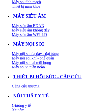
Máy soi tĩnh mạch
Thiết bị nam khoa
MÁY SIÊU ÂM
Máy siêu âm EDAN
Máy siêu âm không dây
Máy siêu âm WELLD
MÁY NỘI SOI
Máy nội soi dạ dày - đại tràng
Máy nội soi khí - phế quản
Máy nội soi tai mũi họng
Máy soi vi tuần hoàn
THIẾT BỊ HỒI SỨC - CẤP CỨU
Cáng cứu thương
NỘI THẤT Y TẾ
Giường y tế
Xe tiêm