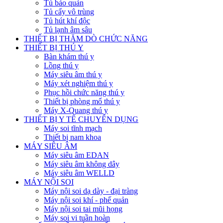
Tủ bảo quản
Tủ cấy vô trùng
Tủ hút khí độc
Tủ lạnh âm sâu
THIẾT BỊ THĂM DÒ CHỨC NĂNG
THIẾT BỊ THÚ Y
Bàn khám thú y
Lồng thú y
Máy siêu âm thú y
Máy xét nghiệm thú y
Phục hồi chức năng thú y
Thiết bị phòng mổ thú y
Máy X-Quang thú y
THIẾT BỊ Y TẾ CHUYÊN DỤNG
Máy soi tĩnh mạch
Thiết bị nam khoa
MÁY SIÊU ÂM
Máy siêu âm EDAN
Máy siêu âm không dây
Máy siêu âm WELLD
MÁY NỘI SOI
Máy nội soi dạ dày - đại tràng
Máy nội soi khí - phế quản
Máy nội soi tai mũi họng
Máy soi vi tuần hoàn