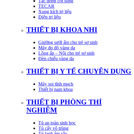
Tác động cột sống
TECAR
Xung kích trị liệu
Điện trị liệu
THIẾT BỊ KHOA NHI
Giường sưởi ấm cho trẻ sơ sinh
Máy đo độ vàng da
Lồng ấp – Nôi cho trẻ sơ sinh
Đèn chiếu vàng da
THIẾT BỊ Y TẾ CHUYÊN DỤNG
Máy soi tĩnh mạch
Thiết bị nam khoa
THIẾT BỊ PHÒNG THÍ
NGHIỆM
Tủ an toàn sinh học
Tủ cấy vô trùng
Tủ lạnh âm sâu