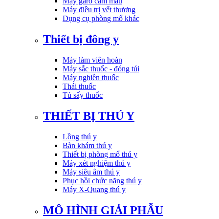
Máy garo cầm máu
Máy điều trị vết thương
Dụng cụ phòng mổ khác
Thiết bị đông y
Máy làm viên hoàn
Máy sắc thuốc - đóng túi
Máy nghiền thuốc
Thái thuốc
Tủ sấy thuốc
THIẾT BỊ THÚ Y
Lồng thú y
Bàn khám thú y
Thiết bị phòng mổ thú y
Máy xét nghiệm thú y
Máy siêu âm thú y
Phục hồi chức năng thú y
Máy X-Quang thú y
MÔ HÌNH GIẢI PHẪU