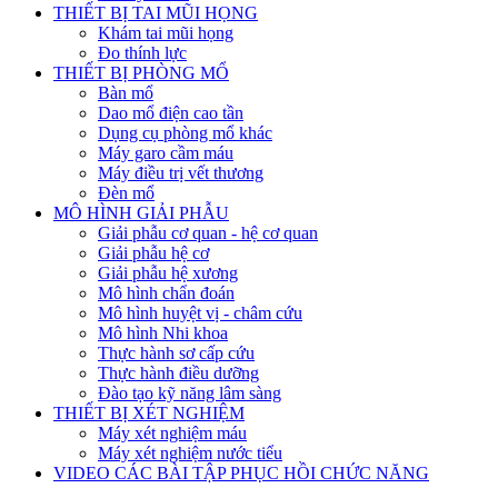
THIẾT BỊ TAI MŨI HỌNG
Khám tai mũi họng
Đo thính lực
THIẾT BỊ PHÒNG MỔ
Bàn mổ
Dao mổ điện cao tần
Dụng cụ phòng mổ khác
Máy garo cầm máu
Máy điều trị vết thương
Đèn mổ
MÔ HÌNH GIẢI PHẪU
Giải phẫu cơ quan - hệ cơ quan
Giải phẫu hệ cơ
Giải phẫu hệ xương
Mô hình chẩn đoán
Mô hình huyệt vị - châm cứu
Mô hình Nhi khoa
Thực hành sơ cấp cứu
Thực hành điều dưỡng
Đào tạo kỹ năng lâm sàng
THIẾT BỊ XÉT NGHIỆM
Máy xét nghiệm máu
Máy xét nghiệm nước tiểu
VIDEO CÁC BÀI TẬP PHỤC HỒI CHỨC NĂNG