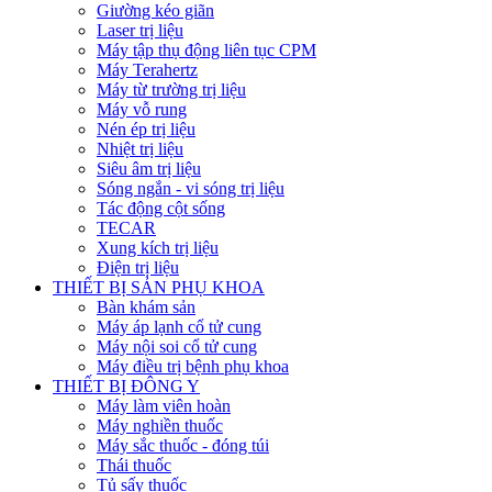
Giường kéo giãn
Laser trị liệu
Máy tập thụ động liên tục CPM
Máy Terahertz
Máy từ trường trị liệu
Máy vỗ rung
Nén ép trị liệu
Nhiệt trị liệu
Siêu âm trị liệu
Sóng ngắn - vi sóng trị liệu
Tác động cột sống
TECAR
Xung kích trị liệu
Điện trị liệu
THIẾT BỊ SẢN PHỤ KHOA
Bàn khám sản
Máy áp lạnh cổ tử cung
Máy nội soi cổ tử cung
Máy điều trị bệnh phụ khoa
THIẾT BỊ ĐÔNG Y
Máy làm viên hoàn
Máy nghiền thuốc
Máy sắc thuốc - đóng túi
Thái thuốc
Tủ sấy thuốc