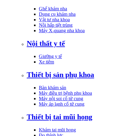
Ghế khám nha
Dụng cụ khám nha
Vật tư nha khoa
Nồi hấp tiệt trùng
Máy X-quang nha khoa
Nội thất y tế
Giường y tế
Xe tiêm
Thiết bị sản phụ khoa
Bàn khám sản
Máy điều trị bệnh phụ khoa
Máy nội soi cổ tử cung
Máy áp lạnh cổ tử cung
Thiết bị tai mũi họng
Khám tai mũi họng
Đo thính lực