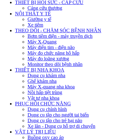
THIẾT BỊ HỒI SỨC - CẤP CỨU
Cáng cứu thương
NỘI THẤT Y TẾ
Giường y tế
Xe tiêm
THEO DÕI - CHĂM SÓC BỆNH NHÂN
Bơm tiêm điện - máy truyền dịch
Máy X-Quang
Máy điện tim - điện não
Máy đo chức năng hô hấp
Máy đo loãng xương
Monitor theo dõi bệnh nhân
THIẾT BỊ NHA KHOA
Dụng cụ khám nha
Ghế khám nha
Máy X-quang nha khoa
Nồi hấp tiệt trùng
Vật tư nha khoa
PHỤC HỒI CHỨC NĂNG
Dụng cụ chỉnh hình
Dụng cụ tập cho người tai biến
Dụng cụ tập cho trẻ bại não
Xe lăn - Dụng cụ hỗ trợ di chuyển
VẬT LÝ TRỊ LIỆU
Buồng oxy cao áp