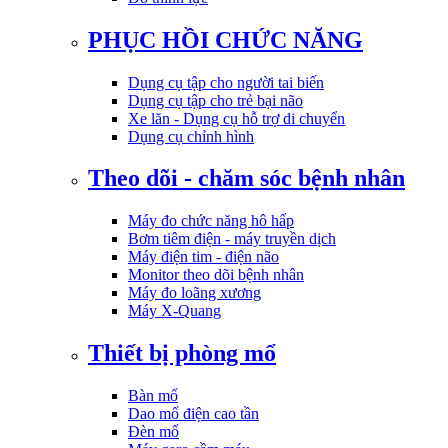
PHỤC HỒI CHỨC NĂNG
Dụng cụ tập cho người tai biến
Dụng cụ tập cho trẻ bại não
Xe lăn - Dụng cụ hỗ trợ di chuyển
Dụng cụ chỉnh hình
Theo dõi - chăm sóc bệnh nhân
Máy đo chức năng hô hấp
Bơm tiêm điện - máy truyền dịch
Máy điện tim - điện não
Monitor theo dõi bệnh nhân
Máy đo loãng xương
Máy X-Quang
Thiết bị phòng mổ
Bàn mổ
Dao mổ điện cao tần
Đèn mổ