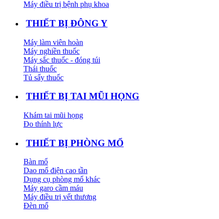
Máy điều trị bệnh phụ khoa
THIẾT BỊ ĐÔNG Y
Máy làm viên hoàn
Máy nghiền thuốc
Máy sắc thuốc - đóng túi
Thái thuốc
Tủ sấy thuốc
THIẾT BỊ TAI MŨI HỌNG
Khám tai mũi họng
Đo thính lực
THIẾT BỊ PHÒNG MỔ
Bàn mổ
Dao mổ điện cao tần
Dụng cụ phòng mổ khác
Máy garo cầm máu
Máy điều trị vết thương
Đèn mổ