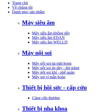
Trang chủ
Về chúng tôi
Danh mục sản phẩm
Máy siêu âm
Máy siêu âm không dây
Máy siêu âm EDAN
Máy siêu âm WELLD
Máy nội soi
Máy nội soi tai mũi họng
Máy nội soi dạ dày - đại tràng
Máy nội soi khí - phế quản
Máy soi vi tuần hoàn
Thiết bị hồi sức - cấp cứu
Cáng cứu thương
Thiết bị nha khoa