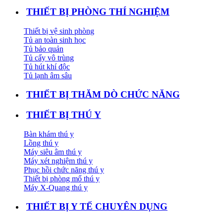
THIẾT BỊ PHÒNG THÍ NGHIỆM
Thiết bị vệ sinh phòng
Tủ an toàn sinh học
Tủ bảo quản
Tủ cấy vô trùng
Tủ hút khí độc
Tủ lạnh âm sâu
THIẾT BỊ THĂM DÒ CHỨC NĂNG
THIẾT BỊ THÚ Y
Bàn khám thú y
Lồng thú y
Máy siêu âm thú y
Máy xét nghiệm thú y
Phục hồi chức năng thú y
Thiết bị phòng mổ thú y
Máy X-Quang thú y
THIẾT BỊ Y TẾ CHUYÊN DỤNG