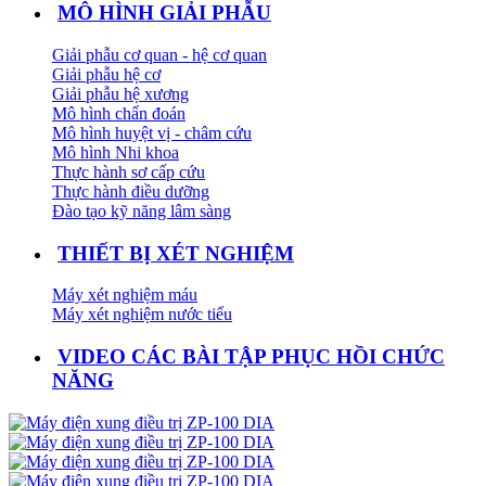
MÔ HÌNH GIẢI PHẪU
Giải phẫu cơ quan - hệ cơ quan
Giải phẫu hệ cơ
Giải phẫu hệ xương
Mô hình chẩn đoán
Mô hình huyệt vị - châm cứu
Mô hình Nhi khoa
Thực hành sơ cấp cứu
Thực hành điều dưỡng
Đào tạo kỹ năng lâm sàng
THIẾT BỊ XÉT NGHIỆM
Máy xét nghiệm máu
Máy xét nghiệm nước tiểu
VIDEO CÁC BÀI TẬP PHỤC HỒI CHỨC
NĂNG