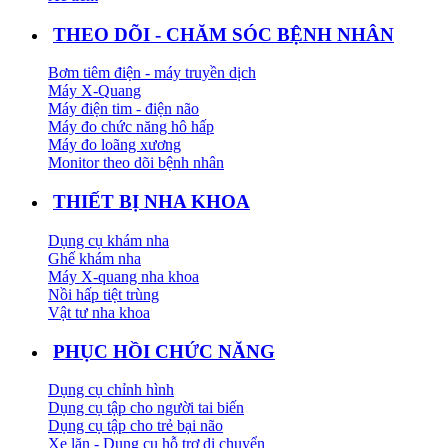
THEO DÕI - CHĂM SÓC BỆNH NHÂN
Bơm tiêm điện - máy truyền dịch
Máy X-Quang
Máy điện tim - điện não
Máy đo chức năng hô hấp
Máy đo loãng xương
Monitor theo dõi bệnh nhân
THIẾT BỊ NHA KHOA
Dụng cụ khám nha
Ghế khám nha
Máy X-quang nha khoa
Nồi hấp tiệt trùng
Vật tư nha khoa
PHỤC HỒI CHỨC NĂNG
Dụng cụ chỉnh hình
Dụng cụ tập cho người tai biến
Dụng cụ tập cho trẻ bại não
Xe lăn - Dụng cụ hỗ trợ di chuyển