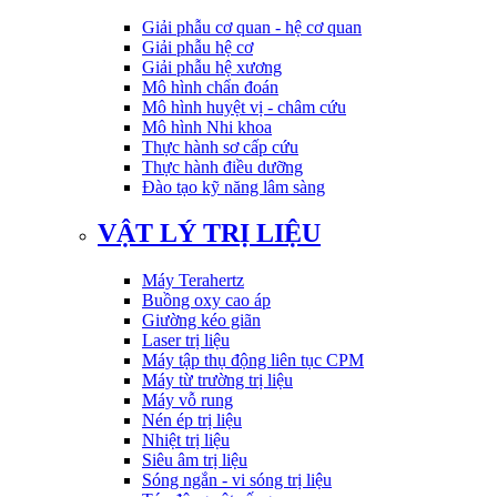
Giải phẫu cơ quan - hệ cơ quan
Giải phẫu hệ cơ
Giải phẫu hệ xương
Mô hình chẩn đoán
Mô hình huyệt vị - châm cứu
Mô hình Nhi khoa
Thực hành sơ cấp cứu
Thực hành điều dưỡng
Đào tạo kỹ năng lâm sàng
VẬT LÝ TRỊ LIỆU
Máy Terahertz
Buồng oxy cao áp
Giường kéo giãn
Laser trị liệu
Máy tập thụ động liên tục CPM
Máy từ trường trị liệu
Máy vỗ rung
Nén ép trị liệu
Nhiệt trị liệu
Siêu âm trị liệu
Sóng ngắn - vi sóng trị liệu