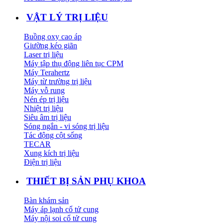
VẬT LÝ TRỊ LIỆU
Buồng oxy cao áp
Giường kéo giãn
Laser trị liệu
Máy tập thụ động liên tục CPM
Máy Terahertz
Máy từ trường trị liệu
Máy vỗ rung
Nén ép trị liệu
Nhiệt trị liệu
Siêu âm trị liệu
Sóng ngắn - vi sóng trị liệu
Tác động cột sống
TECAR
Xung kích trị liệu
Điện trị liệu
THIẾT BỊ SẢN PHỤ KHOA
Bàn khám sản
Máy áp lạnh cổ tử cung
Máy nội soi cổ tử cung