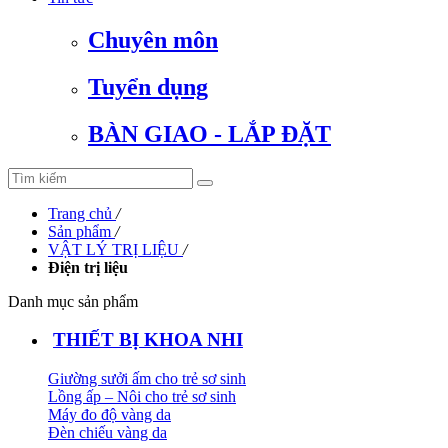
Chuyên môn
Tuyển dụng
BÀN GIAO - LẮP ĐẶT
Trang chủ
/
Sản phẩm
/
VẬT LÝ TRỊ LIỆU
/
Điện trị liệu
Danh mục sản phẩm
THIẾT BỊ KHOA NHI
Giường sưởi ấm cho trẻ sơ sinh
Lồng ấp – Nôi cho trẻ sơ sinh
Máy đo độ vàng da
Đèn chiếu vàng da