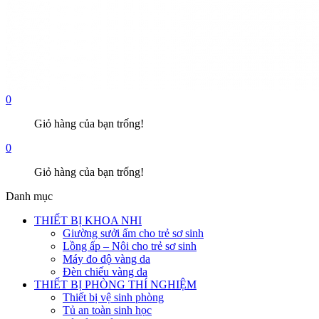
0
Giỏ hàng của bạn trống!
0
Giỏ hàng của bạn trống!
Danh mục
THIẾT BỊ KHOA NHI
Giường sưởi ấm cho trẻ sơ sinh
Lồng ấp – Nôi cho trẻ sơ sinh
Máy đo độ vàng da
Đèn chiếu vàng da
THIẾT BỊ PHÒNG THÍ NGHIỆM
Thiết bị vệ sinh phòng
Tủ an toàn sinh học