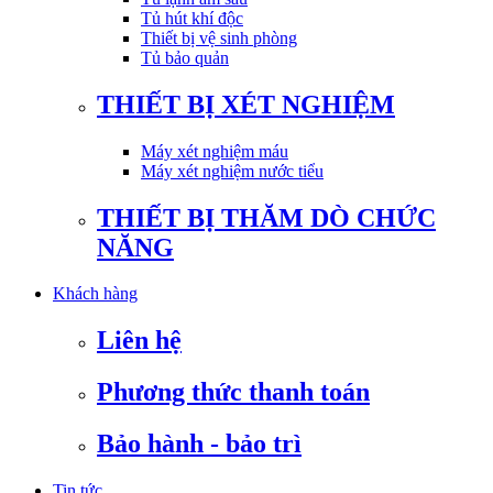
Tủ hút khí độc
Thiết bị vệ sinh phòng
Tủ bảo quản
THIẾT BỊ XÉT NGHIỆM
Máy xét nghiệm máu
Máy xét nghiệm nước tiểu
THIẾT BỊ THĂM DÒ CHỨC
NĂNG
Khách hàng
Liên hệ
Phương thức thanh toán
Bảo hành - bảo trì
Tin tức