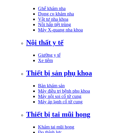
Ghế khám nha
Dụng cụ khám nha
Vật tư nha khoa
Nồi hấp tiệt trùng
Máy X-quang nha khoa
Nội thất y tế
Giường y tế
Xe tiêm
Thiết bị sản phụ khoa
Bàn khám sản
Máy điều trị bệnh phụ khoa
Máy nội soi cổ tử cung
Máy áp lạnh cổ tử cung
Thiết bị tai mũi họng
Khám tai mũi họng
Đo thính lực