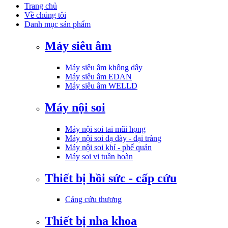
Trang chủ
Về chúng tôi
Danh mục sản phẩm
Máy siêu âm
Máy siêu âm không dây
Máy siêu âm EDAN
Máy siêu âm WELLD
Máy nội soi
Máy nội soi tai mũi họng
Máy nội soi dạ dày - đại tràng
Máy nội soi khí - phế quản
Máy soi vi tuần hoàn
Thiết bị hồi sức - cấp cứu
Cáng cứu thương
Thiết bị nha khoa