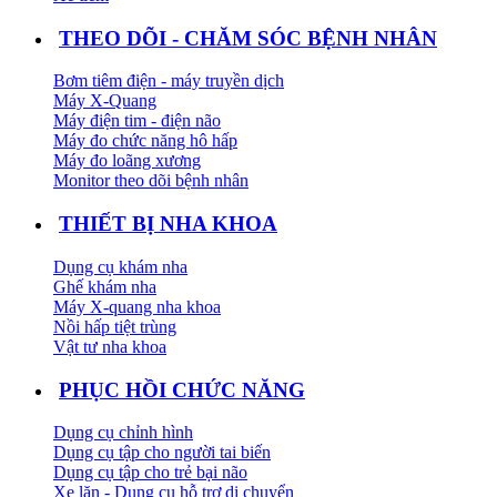
THEO DÕI - CHĂM SÓC BỆNH NHÂN
Bơm tiêm điện - máy truyền dịch
Máy X-Quang
Máy điện tim - điện não
Máy đo chức năng hô hấp
Máy đo loãng xương
Monitor theo dõi bệnh nhân
THIẾT BỊ NHA KHOA
Dụng cụ khám nha
Ghế khám nha
Máy X-quang nha khoa
Nồi hấp tiệt trùng
Vật tư nha khoa
PHỤC HỒI CHỨC NĂNG
Dụng cụ chỉnh hình
Dụng cụ tập cho người tai biến
Dụng cụ tập cho trẻ bại não
Xe lăn - Dụng cụ hỗ trợ di chuyển