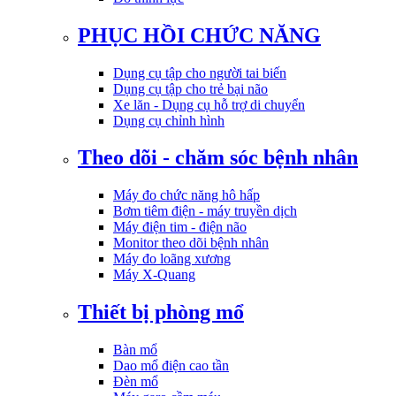
PHỤC HỒI CHỨC NĂNG
Dụng cụ tập cho người tai biến
Dụng cụ tập cho trẻ bại não
Xe lăn - Dụng cụ hỗ trợ di chuyển
Dụng cụ chỉnh hình
Theo dõi - chăm sóc bệnh nhân
Máy đo chức năng hô hấp
Bơm tiêm điện - máy truyền dịch
Máy điện tim - điện não
Monitor theo dõi bệnh nhân
Máy đo loãng xương
Máy X-Quang
Thiết bị phòng mổ
Bàn mổ
Dao mổ điện cao tần
Đèn mổ