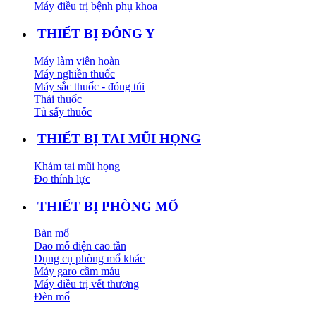
Máy điều trị bệnh phụ khoa
THIẾT BỊ ĐÔNG Y
Máy làm viên hoàn
Máy nghiền thuốc
Máy sắc thuốc - đóng túi
Thái thuốc
Tủ sấy thuốc
THIẾT BỊ TAI MŨI HỌNG
Khám tai mũi họng
Đo thính lực
THIẾT BỊ PHÒNG MỔ
Bàn mổ
Dao mổ điện cao tần
Dụng cụ phòng mổ khác
Máy garo cầm máu
Máy điều trị vết thương
Đèn mổ