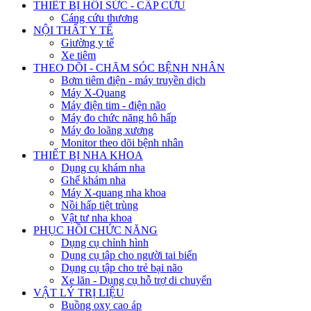
THIẾT BỊ HỒI SỨC - CẤP CỨU
Cáng cứu thương
NỘI THẤT Y TẾ
Giường y tế
Xe tiêm
THEO DÕI - CHĂM SÓC BỆNH NHÂN
Bơm tiêm điện - máy truyền dịch
Máy X-Quang
Máy điện tim - điện não
Máy đo chức năng hô hấp
Máy đo loãng xương
Monitor theo dõi bệnh nhân
THIẾT BỊ NHA KHOA
Dụng cụ khám nha
Ghế khám nha
Máy X-quang nha khoa
Nồi hấp tiệt trùng
Vật tư nha khoa
PHỤC HỒI CHỨC NĂNG
Dụng cụ chỉnh hình
Dụng cụ tập cho người tai biến
Dụng cụ tập cho trẻ bại não
Xe lăn - Dụng cụ hỗ trợ di chuyển
VẬT LÝ TRỊ LIỆU
Buồng oxy cao áp