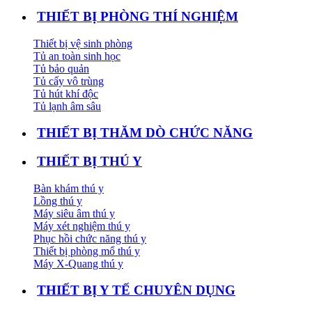
THIẾT BỊ PHÒNG THÍ NGHIỆM
Thiết bị vệ sinh phòng
Tủ an toàn sinh học
Tủ bảo quản
Tủ cấy vô trùng
Tủ hút khí độc
Tủ lạnh âm sâu
THIẾT BỊ THĂM DÒ CHỨC NĂNG
THIẾT BỊ THÚ Y
Bàn khám thú y
Lồng thú y
Máy siêu âm thú y
Máy xét nghiệm thú y
Phục hồi chức năng thú y
Thiết bị phòng mổ thú y
Máy X-Quang thú y
THIẾT BỊ Y TẾ CHUYÊN DỤNG