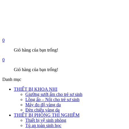
0
Giỏ hàng của bạn trống!
0
Giỏ hàng của bạn trống!
Danh mục
THIẾT BỊ KHOA NHI
Giường sưởi ấm cho trẻ sơ sinh
Lồng ấp – Nôi cho trẻ sơ sinh
Máy đo độ vàng da
Đèn chiếu vàng da
THIẾT BỊ PHÒNG THÍ NGHIỆM
Thiết bị vệ sinh phòng
Tủ an toàn sinh học