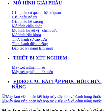
MÔ HÌNH GIẢI PHẪU
Giải phẫu cơ quan - hệ cơ quan
Giải phẫu hệ cơ
Giải phẫu hệ xương
Mô hình chẩn đoán
Mô hình huyệt vị - châm cứu
Mô hình Nhi khoa
Thực hành sơ cấp cứu
Thực hành điều dưỡng
Đào tạo kỹ năng lâm sàng
THIẾT BỊ XÉT NGHIỆM
Máy xét nghiệm máu
Máy xét nghiệm nước tiểu
VIDEO CÁC BÀI TẬP PHỤC HỒI CHỨC
NĂNG
Máy làm viên hoàn kết hợp máy sấy khô và đánh