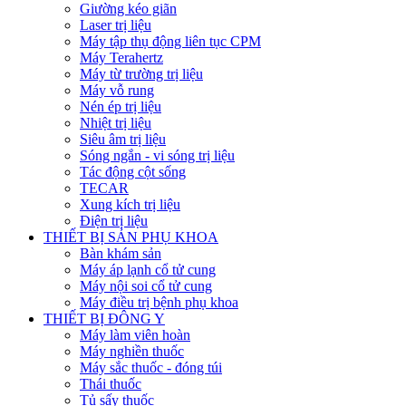
Giường kéo giãn
Laser trị liệu
Máy tập thụ động liên tục CPM
Máy Terahertz
Máy từ trường trị liệu
Máy vỗ rung
Nén ép trị liệu
Nhiệt trị liệu
Siêu âm trị liệu
Sóng ngắn - vi sóng trị liệu
Tác động cột sống
TECAR
Xung kích trị liệu
Điện trị liệu
THIẾT BỊ SẢN PHỤ KHOA
Bàn khám sản
Máy áp lạnh cổ tử cung
Máy nội soi cổ tử cung
Máy điều trị bệnh phụ khoa
THIẾT BỊ ĐÔNG Y
Máy làm viên hoàn
Máy nghiền thuốc
Máy sắc thuốc - đóng túi
Thái thuốc
Tủ sấy thuốc