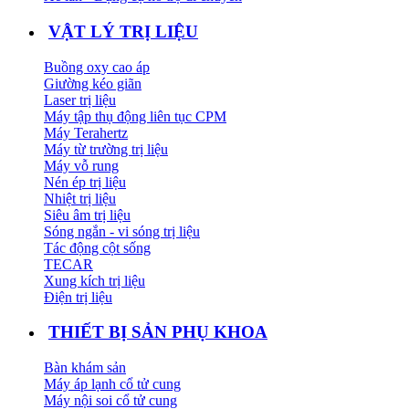
VẬT LÝ TRỊ LIỆU
Buồng oxy cao áp
Giường kéo giãn
Laser trị liệu
Máy tập thụ động liên tục CPM
Máy Terahertz
Máy từ trường trị liệu
Máy vỗ rung
Nén ép trị liệu
Nhiệt trị liệu
Siêu âm trị liệu
Sóng ngắn - vi sóng trị liệu
Tác động cột sống
TECAR
Xung kích trị liệu
Điện trị liệu
THIẾT BỊ SẢN PHỤ KHOA
Bàn khám sản
Máy áp lạnh cổ tử cung
Máy nội soi cổ tử cung