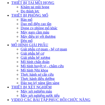
THIẾT BỊ TAI MŨI HỌNG
Khám tai mũi họng
Đo thính lực
THIẾT BỊ PHÒNG MỔ
Bàn mổ
Dao mổ điện cao tần
Dụng cụ phòng mổ khác
Máy garo cầm máu
Máy điều trị vết thương
Đèn mổ
MÔ HÌNH GIẢI PHẪU
Giải phẫu cơ quan - hệ cơ quan
Giải phẫu hệ cơ
Giải phẫu hệ xương
Mô hình chẩn đoán
Mô hình huyệt vị - châm cứu
Mô hình Nhi khoa
Thực hành sơ cấp cứu
Thực hành điều dưỡng
Đào tạo kỹ năng lâm sàng
THIẾT BỊ XÉT NGHIỆM
Máy xét nghiệm máu
Máy xét nghiệm nước tiểu
VIDEO CÁC BÀI TẬP PHỤC HỒI CHỨC NĂNG