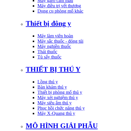
Máy garo cầm máu
Máy điều trị vết thương
Dụng cụ phòng mổ khác
Thiết bị đông y
Máy làm viên hoàn
Máy sắc thuốc - đóng túi
Máy nghiền thuốc
Thái thuốc
Tủ sấy thuốc
THIẾT BỊ THÚ Y
Lồng thú y
Bàn khám thú y
Thiết bị phòng mổ thú y
Máy xét nghiệm thú y
Máy siêu âm thú y
Phục hồi chức năng thú y
Máy X-Quang thú y
MÔ HÌNH GIẢI PHẪU