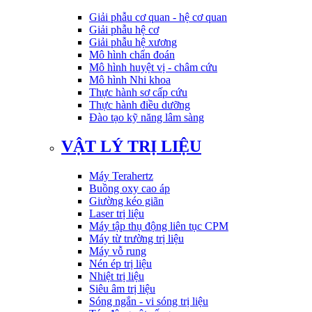
Giải phẫu cơ quan - hệ cơ quan
Giải phẫu hệ cơ
Giải phẫu hệ xương
Mô hình chẩn đoán
Mô hình huyệt vị - châm cứu
Mô hình Nhi khoa
Thực hành sơ cấp cứu
Thực hành điều dưỡng
Đào tạo kỹ năng lâm sàng
VẬT LÝ TRỊ LIỆU
Máy Terahertz
Buồng oxy cao áp
Giường kéo giãn
Laser trị liệu
Máy tập thụ động liên tục CPM
Máy từ trường trị liệu
Máy vỗ rung
Nén ép trị liệu
Nhiệt trị liệu
Siêu âm trị liệu
Sóng ngắn - vi sóng trị liệu