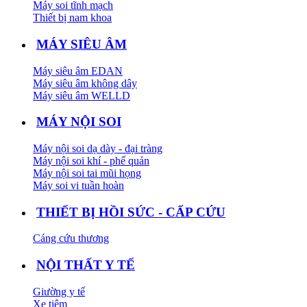
Máy soi tĩnh mạch
Thiết bị nam khoa
MÁY SIÊU ÂM
Máy siêu âm EDAN
Máy siêu âm không dây
Máy siêu âm WELLD
MÁY NỘI SOI
Máy nội soi dạ dày - đại tràng
Máy nội soi khí - phế quản
Máy nội soi tai mũi họng
Máy soi vi tuần hoàn
THIẾT BỊ HỒI SỨC - CẤP CỨU
Cáng cứu thương
NỘI THẤT Y TẾ
Giường y tế
Xe tiêm