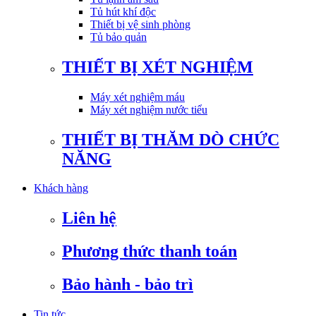
Tủ hút khí độc
Thiết bị vệ sinh phòng
Tủ bảo quản
THIẾT BỊ XÉT NGHIỆM
Máy xét nghiệm máu
Máy xét nghiệm nước tiểu
THIẾT BỊ THĂM DÒ CHỨC
NĂNG
Khách hàng
Liên hệ
Phương thức thanh toán
Bảo hành - bảo trì
Tin tức