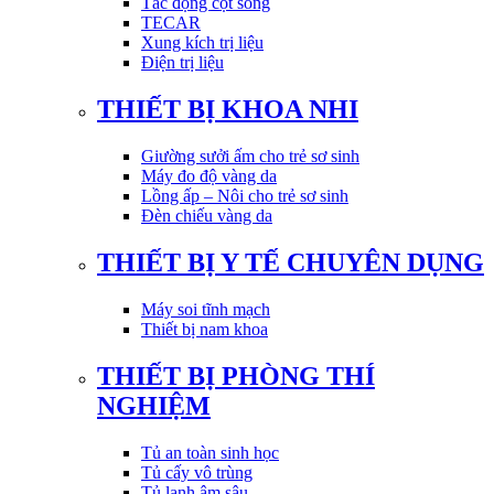
Tác động cột sống
TECAR
Xung kích trị liệu
Điện trị liệu
THIẾT BỊ KHOA NHI
Giường sưởi ấm cho trẻ sơ sinh
Máy đo độ vàng da
Lồng ấp – Nôi cho trẻ sơ sinh
Đèn chiếu vàng da
THIẾT BỊ Y TẾ CHUYÊN DỤNG
Máy soi tĩnh mạch
Thiết bị nam khoa
THIẾT BỊ PHÒNG THÍ
NGHIỆM
Tủ an toàn sinh học
Tủ cấy vô trùng
Tủ lạnh âm sâu