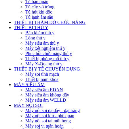
Tủ bảo quản
Tủ cấy vô trùng
Tủ hút khí độc
Tủ lạnh âm sâu
THIẾT BỊ THĂM DÒ CHỨC NĂNG
THIẾT BỊ THÚ Y
Bàn khám thú y
Lồng thú y
Máy siêu âm thú y
Máy xét nghiệm thú y
Phục hồi chức năng thú y
Thiết bị phòng mổ thú y
Máy X-Quang thú y
THIẾT BỊ Y TẾ CHUYÊN DỤNG
Máy soi tĩnh mạch
Thiết bị nam khoa
MÁY SIÊU ÂM
Máy siêu âm EDAN
Máy siêu âm không dây
Máy siêu âm WELLD
MÁY NỘI SOI
Máy nội soi dạ dày - đại tràng
Máy nội soi khí - phế quản
Máy nội soi tai mũi họng
Máy soi vi tuần hoàn