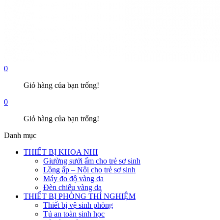
0
Giỏ hàng của bạn trống!
0
Giỏ hàng của bạn trống!
Danh mục
THIẾT BỊ KHOA NHI
Giường sưởi ấm cho trẻ sơ sinh
Lồng ấp – Nôi cho trẻ sơ sinh
Máy đo độ vàng da
Đèn chiếu vàng da
THIẾT BỊ PHÒNG THÍ NGHIỆM
Thiết bị vệ sinh phòng
Tủ an toàn sinh học