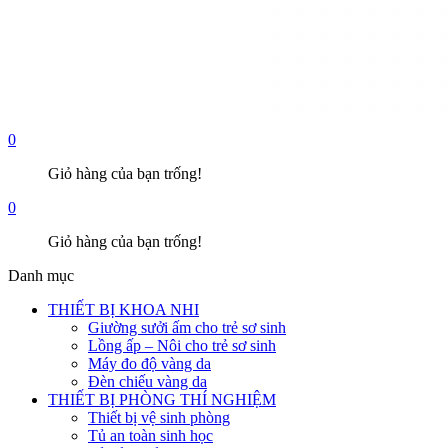
0
Giỏ hàng của bạn trống!
0
Giỏ hàng của bạn trống!
Danh mục
THIẾT BỊ KHOA NHI
Giường sưởi ấm cho trẻ sơ sinh
Lồng ấp – Nôi cho trẻ sơ sinh
Máy đo độ vàng da
Đèn chiếu vàng da
THIẾT BỊ PHÒNG THÍ NGHIỆM
Thiết bị vệ sinh phòng
Tủ an toàn sinh học