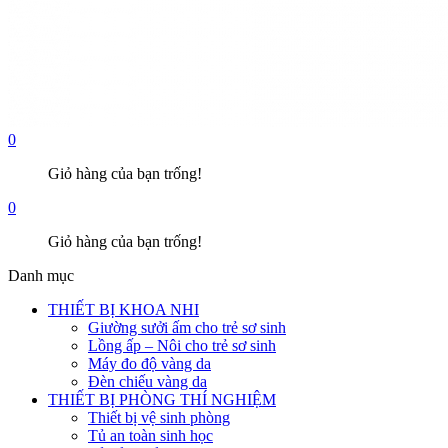
0
Giỏ hàng của bạn trống!
0
Giỏ hàng của bạn trống!
Danh mục
THIẾT BỊ KHOA NHI
Giường sưởi ấm cho trẻ sơ sinh
Lồng ấp – Nôi cho trẻ sơ sinh
Máy đo độ vàng da
Đèn chiếu vàng da
THIẾT BỊ PHÒNG THÍ NGHIỆM
Thiết bị vệ sinh phòng
Tủ an toàn sinh học