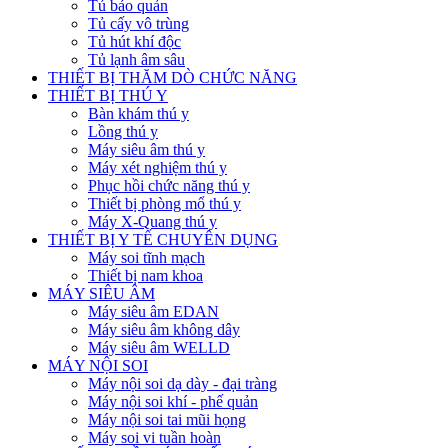
Tủ bảo quản
Tủ cấy vô trùng
Tủ hút khí độc
Tủ lạnh âm sâu
THIẾT BỊ THĂM DÒ CHỨC NĂNG
THIẾT BỊ THÚ Y
Bàn khám thú y
Lồng thú y
Máy siêu âm thú y
Máy xét nghiệm thú y
Phục hồi chức năng thú y
Thiết bị phòng mổ thú y
Máy X-Quang thú y
THIẾT BỊ Y TẾ CHUYÊN DỤNG
Máy soi tĩnh mạch
Thiết bị nam khoa
MÁY SIÊU ÂM
Máy siêu âm EDAN
Máy siêu âm không dây
Máy siêu âm WELLD
MÁY NỘI SOI
Máy nội soi dạ dày - đại tràng
Máy nội soi khí - phế quản
Máy nội soi tai mũi họng
Máy soi vi tuần hoàn