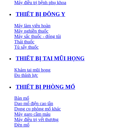
Máy điều trị bệnh phụ khoa
THIẾT BỊ ĐÔNG Y
Máy làm viên hoàn
Máy nghiền thuốc
Máy sắc thuốc - đóng túi
Thái thuốc
Tủ sấy thuốc
THIẾT BỊ TAI MŨI HỌNG
Khám tai mũi họng
Đo thính lực
THIẾT BỊ PHÒNG MỔ
Bàn mổ
Dao mổ điện cao tần
Dụng cụ phòng mổ khác
Máy garo cầm máu
Máy điều trị vết thương
Đèn mổ