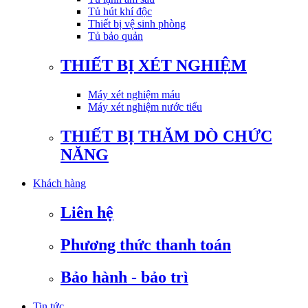
Tủ hút khí độc
Thiết bị vệ sinh phòng
Tủ bảo quản
THIẾT BỊ XÉT NGHIỆM
Máy xét nghiệm máu
Máy xét nghiệm nước tiểu
THIẾT BỊ THĂM DÒ CHỨC
NĂNG
Khách hàng
Liên hệ
Phương thức thanh toán
Bảo hành - bảo trì
Tin tức