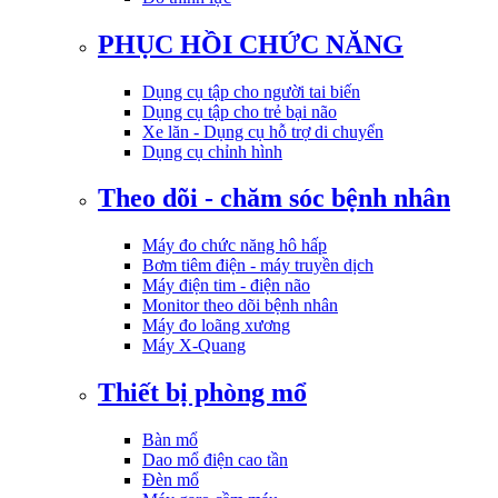
PHỤC HỒI CHỨC NĂNG
Dụng cụ tập cho người tai biến
Dụng cụ tập cho trẻ bại não
Xe lăn - Dụng cụ hỗ trợ di chuyển
Dụng cụ chỉnh hình
Theo dõi - chăm sóc bệnh nhân
Máy đo chức năng hô hấp
Bơm tiêm điện - máy truyền dịch
Máy điện tim - điện não
Monitor theo dõi bệnh nhân
Máy đo loãng xương
Máy X-Quang
Thiết bị phòng mổ
Bàn mổ
Dao mổ điện cao tần
Đèn mổ