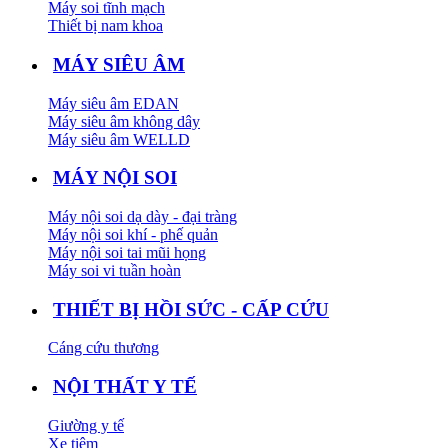
Máy soi tĩnh mạch
Thiết bị nam khoa
MÁY SIÊU ÂM
Máy siêu âm EDAN
Máy siêu âm không dây
Máy siêu âm WELLD
MÁY NỘI SOI
Máy nội soi dạ dày - đại tràng
Máy nội soi khí - phế quản
Máy nội soi tai mũi họng
Máy soi vi tuần hoàn
THIẾT BỊ HỒI SỨC - CẤP CỨU
Cáng cứu thương
NỘI THẤT Y TẾ
Giường y tế
Xe tiêm