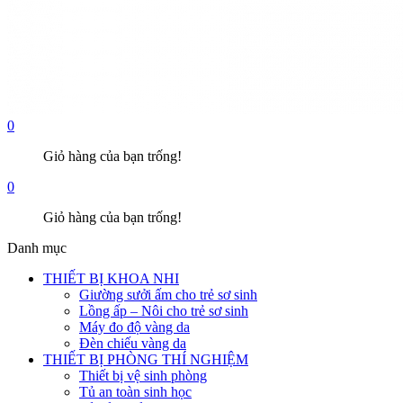
0
Giỏ hàng của bạn trống!
0
Giỏ hàng của bạn trống!
Danh mục
THIẾT BỊ KHOA NHI
Giường sưởi ấm cho trẻ sơ sinh
Lồng ấp – Nôi cho trẻ sơ sinh
Máy đo độ vàng da
Đèn chiếu vàng da
THIẾT BỊ PHÒNG THÍ NGHIỆM
Thiết bị vệ sinh phòng
Tủ an toàn sinh học