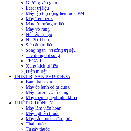
Giường kéo giãn
Laser trị liệu
Máy tập thụ động liên tục CPM
Máy Terahertz
Máy từ trường trị liệu
Máy vỗ rung
Nén ép trị liệu
Nhiệt trị liệu
Siêu âm trị liệu
Sóng ngắn - vi sóng trị liệu
Tác động cột sống
TECAR
Xung kích trị liệu
Điện trị liệu
THIẾT BỊ SẢN PHỤ KHOA
Bàn khám sản
Máy áp lạnh cổ tử cung
Máy nội soi cổ tử cung
Máy điều trị bệnh phụ khoa
THIẾT BỊ ĐÔNG Y
Máy làm viên hoàn
Máy nghiền thuốc
Máy sắc thuốc - đóng túi
Thái thuốc
Tủ sấy thuốc