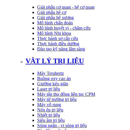
Giải phẫu cơ quan - hệ cơ quan
Giải phẫu hệ cơ
Giải phẫu hệ xương
Mô hình chẩn đoán
Mô hình huyệt vị - châm cứu
Mô hình Nhi khoa
Thực hành sơ cấp cứu
Thực hành điều dưỡng
Đào tạo kỹ năng lâm sàng
VẬT LÝ TRỊ LIỆU
Máy Terahertz
Buồng oxy cao áp
Giường kéo giãn
Laser trị liệu
Máy tập thụ động liên tục CPM
Máy từ trường trị liệu
Máy vỗ rung
Nén ép trị liệu
Nhiệt trị liệu
Siêu âm trị liệu
Sóng ngắn - vi sóng trị liệu