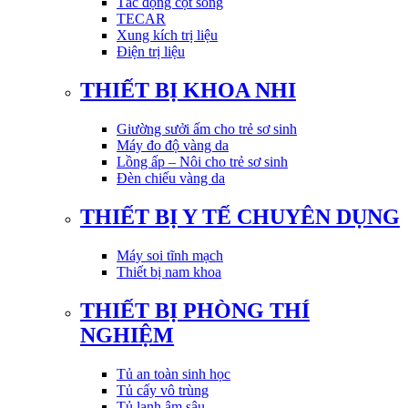
Tác động cột sống
TECAR
Xung kích trị liệu
Điện trị liệu
THIẾT BỊ KHOA NHI
Giường sưởi ấm cho trẻ sơ sinh
Máy đo độ vàng da
Lồng ấp – Nôi cho trẻ sơ sinh
Đèn chiếu vàng da
THIẾT BỊ Y TẾ CHUYÊN DỤNG
Máy soi tĩnh mạch
Thiết bị nam khoa
THIẾT BỊ PHÒNG THÍ
NGHIỆM
Tủ an toàn sinh học
Tủ cấy vô trùng
Tủ lạnh âm sâu