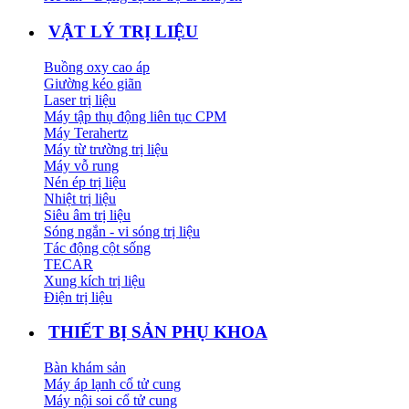
VẬT LÝ TRỊ LIỆU
Buồng oxy cao áp
Giường kéo giãn
Laser trị liệu
Máy tập thụ động liên tục CPM
Máy Terahertz
Máy từ trường trị liệu
Máy vỗ rung
Nén ép trị liệu
Nhiệt trị liệu
Siêu âm trị liệu
Sóng ngắn - vi sóng trị liệu
Tác động cột sống
TECAR
Xung kích trị liệu
Điện trị liệu
THIẾT BỊ SẢN PHỤ KHOA
Bàn khám sản
Máy áp lạnh cổ tử cung
Máy nội soi cổ tử cung