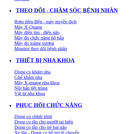
THEO DÕI - CHĂM SÓC BỆNH NHÂN
Bơm tiêm điện - máy truyền dịch
Máy X-Quang
Máy điện tim - điện não
Máy đo chức năng hô hấp
Máy đo loãng xương
Monitor theo dõi bệnh nhân
THIẾT BỊ NHA KHOA
Dụng cụ khám nha
Ghế khám nha
Máy X-quang nha khoa
Nồi hấp tiệt trùng
Vật tư nha khoa
PHỤC HỒI CHỨC NĂNG
Dụng cụ chỉnh hình
Dụng cụ tập cho người tai biến
Dụng cụ tập cho trẻ bại não
Xe lăn - Dụng cụ hỗ trợ di chuyển