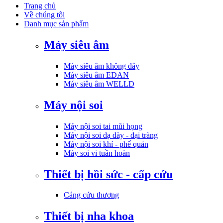
Trang chủ
Về chúng tôi
Danh mục sản phẩm
Máy siêu âm
Máy siêu âm không dây
Máy siêu âm EDAN
Máy siêu âm WELLD
Máy nội soi
Máy nội soi tai mũi họng
Máy nội soi dạ dày - đại tràng
Máy nội soi khí - phế quản
Máy soi vi tuần hoàn
Thiết bị hồi sức - cấp cứu
Cáng cứu thương
Thiết bị nha khoa