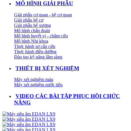
MÔ HÌNH GIẢI PHẪU
Giải phẫu cơ quan - hệ cơ quan
Giải phẫu hệ cơ
Giải phẫu hệ xương
Mô hình chẩn đoán
Mô hình huyệt vị - châm cứu
Mô hình Nhi khoa
Thực hành sơ cấp cứu
Thực hành điều dưỡng
Đào tạo kỹ năng lâm sàng
THIẾT BỊ XÉT NGHIỆM
Máy xét nghiệm máu
Máy xét nghiệm nước tiểu
VIDEO CÁC BÀI TẬP PHỤC HỒI CHỨC
NĂNG