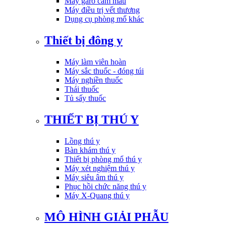
Máy garo cầm máu
Máy điều trị vết thương
Dụng cụ phòng mổ khác
Thiết bị đông y
Máy làm viên hoàn
Máy sắc thuốc - đóng túi
Máy nghiền thuốc
Thái thuốc
Tủ sấy thuốc
THIẾT BỊ THÚ Y
Lồng thú y
Bàn khám thú y
Thiết bị phòng mổ thú y
Máy xét nghiệm thú y
Máy siêu âm thú y
Phục hồi chức năng thú y
Máy X-Quang thú y
MÔ HÌNH GIẢI PHẪU