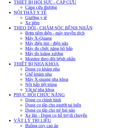
THIẾT BỊ HỒI SỨC - CẤP CỨU
Cáng cứu thương
NỘI THẤT Y TẾ
Giường y tế
Xe tiêm
THEO DÕI - CHĂM SÓC BỆNH NHÂN
Bơm tiêm điện - máy truyền dịch
Máy X-Quang
Máy điện tim - điện não
Máy đo chức năng hô hấp
Máy đo loãng xương
Monitor theo dõi bệnh nhân
THIẾT BỊ NHA KHOA
Dụng cụ khám nha
Ghế khám nha
Máy X-quang nha khoa
Nồi hấp tiệt trùng
Vật tư nha khoa
PHỤC HỒI CHỨC NĂNG
Dụng cụ chỉnh hình
Dụng cụ tập cho người tai biến
Dụng cụ tập cho trẻ bại não
Xe lăn - Dụng cụ hỗ trợ di chuyển
VẬT LÝ TRỊ LIỆU
Buồng oxy cao áp