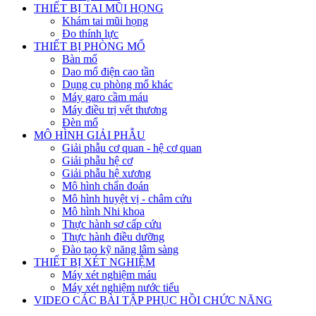
THIẾT BỊ TAI MŨI HỌNG
Khám tai mũi họng
Đo thính lực
THIẾT BỊ PHÒNG MỔ
Bàn mổ
Dao mổ điện cao tần
Dụng cụ phòng mổ khác
Máy garo cầm máu
Máy điều trị vết thương
Đèn mổ
MÔ HÌNH GIẢI PHẪU
Giải phẫu cơ quan - hệ cơ quan
Giải phẫu hệ cơ
Giải phẫu hệ xương
Mô hình chẩn đoán
Mô hình huyệt vị - châm cứu
Mô hình Nhi khoa
Thực hành sơ cấp cứu
Thực hành điều dưỡng
Đào tạo kỹ năng lâm sàng
THIẾT BỊ XÉT NGHIỆM
Máy xét nghiệm máu
Máy xét nghiệm nước tiểu
VIDEO CÁC BÀI TẬP PHỤC HỒI CHỨC NĂNG