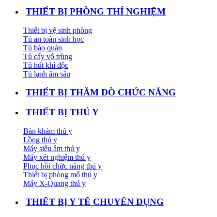
THIẾT BỊ PHÒNG THÍ NGHIỆM
Thiết bị vệ sinh phòng
Tủ an toàn sinh học
Tủ bảo quản
Tủ cấy vô trùng
Tủ hút khí độc
Tủ lạnh âm sâu
THIẾT BỊ THĂM DÒ CHỨC NĂNG
THIẾT BỊ THÚ Y
Bàn khám thú y
Lồng thú y
Máy siêu âm thú y
Máy xét nghiệm thú y
Phục hồi chức năng thú y
Thiết bị phòng mổ thú y
Máy X-Quang thú y
THIẾT BỊ Y TẾ CHUYÊN DỤNG