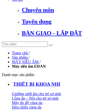
Chuyên môn
Tuyển dụng
BÀN GIAO - LẮP ĐẶT
Trang chủ
/
Sản phẩm
/
MÁY SIÊU ÂM
/
Máy siêu âm EDAN
Danh mục sản phẩm
THIẾT BỊ KHOA NHI
Giường sưởi ấm cho trẻ sơ sinh
Lồng ấp – Nôi cho trẻ sơ sinh
Máy đo độ vàng da
Đèn chiếu vàng da