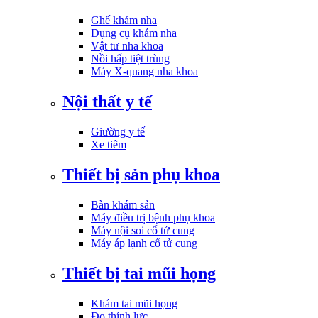
Ghế khám nha
Dụng cụ khám nha
Vật tư nha khoa
Nồi hấp tiệt trùng
Máy X-quang nha khoa
Nội thất y tế
Giường y tế
Xe tiêm
Thiết bị sản phụ khoa
Bàn khám sản
Máy điều trị bệnh phụ khoa
Máy nội soi cổ tử cung
Máy áp lạnh cổ tử cung
Thiết bị tai mũi họng
Khám tai mũi họng
Đo thính lực