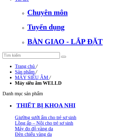
Chuyên môn
Tuyển dụng
BÀN GIAO - LẮP ĐẶT
Trang chủ
/
Sản phẩm
/
MÁY SIÊU ÂM
/
Máy siêu âm WELLD
Danh mục sản phẩm
THIẾT BỊ KHOA NHI
Giường sưởi ấm cho trẻ sơ sinh
Lồng ấp – Nôi cho trẻ sơ sinh
Máy đo độ vàng da
Đèn chiếu vàng da