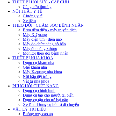
THIẾT BỊ HỒI SỨC - CẤP CỨU
Cáng cứu thương
NỘI THẤT Y TẾ
Giường y tế
Xe tiêm
THEO DÕI - CHĂM SÓC BỆNH NHÂN
Bơm tiêm điện - máy truyền dịch
Máy X-Quang
Máy điện tim - điện não
Máy đo chức năng hô hấp
Máy đo loãng xương
Monitor theo dõi bệnh nhân
THIẾT BỊ NHA KHOA
Dụng cụ khám nha
Ghế khám nha
Máy X-quang nha khoa
Nồi hấp tiệt trùng
Vật tư nha khoa
PHỤC HỒI CHỨC NĂNG
Dụng cụ chỉnh hình
Dụng cụ tập cho người tai biến
Dụng cụ tập cho trẻ bại não
Xe lăn - Dụng cụ hỗ trợ di chuyển
VẬT LÝ TRỊ LIỆU
Buồng oxy cao áp