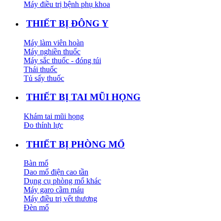
Máy điều trị bệnh phụ khoa
THIẾT BỊ ĐÔNG Y
Máy làm viên hoàn
Máy nghiền thuốc
Máy sắc thuốc - đóng túi
Thái thuốc
Tủ sấy thuốc
THIẾT BỊ TAI MŨI HỌNG
Khám tai mũi họng
Đo thính lực
THIẾT BỊ PHÒNG MỔ
Bàn mổ
Dao mổ điện cao tần
Dụng cụ phòng mổ khác
Máy garo cầm máu
Máy điều trị vết thương
Đèn mổ