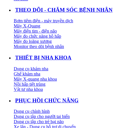
THEO DÕI - CHĂM SÓC BỆNH NHÂN
Bơm tiêm điện - máy truyền dịch
Máy X-Quang
Máy điện tim - điện não
Máy đo chức năng hô hấp
Máy đo loãng xương
Monitor theo dõi bệnh nhân
THIẾT BỊ NHA KHOA
Dụng cụ khám nha
Ghế khám nha
Máy X-quang nha khoa
Nồi hấp tiệt trùng
Vật tư nha khoa
PHỤC HỒI CHỨC NĂNG
Dụng cụ chỉnh hình
Dụng cụ tập cho người tai biến
Dụng cụ tập cho trẻ bại não
Xe lăn - Dụng cụ hỗ trợ di chuyển