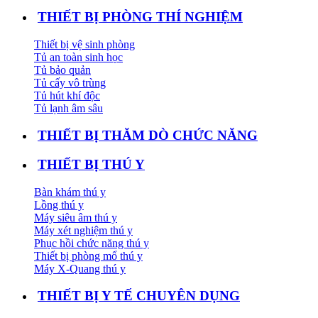
THIẾT BỊ PHÒNG THÍ NGHIỆM
Thiết bị vệ sinh phòng
Tủ an toàn sinh học
Tủ bảo quản
Tủ cấy vô trùng
Tủ hút khí độc
Tủ lạnh âm sâu
THIẾT BỊ THĂM DÒ CHỨC NĂNG
THIẾT BỊ THÚ Y
Bàn khám thú y
Lồng thú y
Máy siêu âm thú y
Máy xét nghiệm thú y
Phục hồi chức năng thú y
Thiết bị phòng mổ thú y
Máy X-Quang thú y
THIẾT BỊ Y TẾ CHUYÊN DỤNG