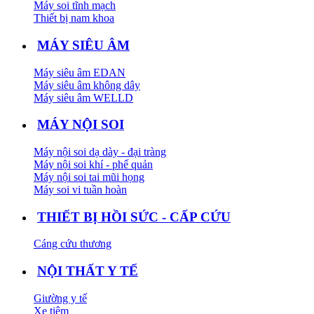
Máy soi tĩnh mạch
Thiết bị nam khoa
MÁY SIÊU ÂM
Máy siêu âm EDAN
Máy siêu âm không dây
Máy siêu âm WELLD
MÁY NỘI SOI
Máy nội soi dạ dày - đại tràng
Máy nội soi khí - phế quản
Máy nội soi tai mũi họng
Máy soi vi tuần hoàn
THIẾT BỊ HỒI SỨC - CẤP CỨU
Cáng cứu thương
NỘI THẤT Y TẾ
Giường y tế
Xe tiêm