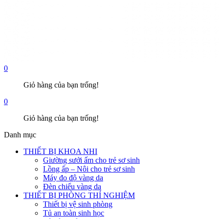
0
Giỏ hàng của bạn trống!
0
Giỏ hàng của bạn trống!
Danh mục
THIẾT BỊ KHOA NHI
Giường sưởi ấm cho trẻ sơ sinh
Lồng ấp – Nôi cho trẻ sơ sinh
Máy đo độ vàng da
Đèn chiếu vàng da
THIẾT BỊ PHÒNG THÍ NGHIỆM
Thiết bị vệ sinh phòng
Tủ an toàn sinh học