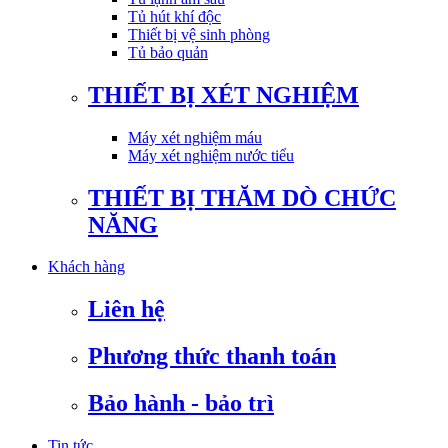
Tủ hút khí độc
Thiết bị vệ sinh phòng
Tủ bảo quản
THIẾT BỊ XÉT NGHIỆM
Máy xét nghiệm máu
Máy xét nghiệm nước tiểu
THIẾT BỊ THĂM DÒ CHỨC
NĂNG
Khách hàng
Liên hệ
Phương thức thanh toán
Bảo hành - bảo trì
Tin tức