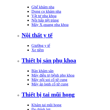
Ghế khám nha
Dụng cụ khám nha
Vật tư nha khoa
Nồi hấp tiệt trùng
Máy X-quang nha khoa
Nội thất y tế
Giường y tế
Xe tiêm
Thiết bị sản phụ khoa
Bàn khám sản
Máy điều trị bệnh phụ khoa
Máy nội soi cổ tử cung
Máy áp lạnh cổ tử cung
Thiết bị tai mũi họng
Khám tai mũi họng
Đo thính lực