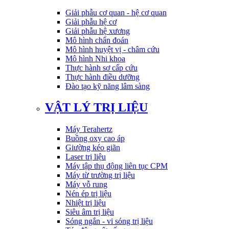
Giải phẫu cơ quan - hệ cơ quan
Giải phẫu hệ cơ
Giải phẫu hệ xương
Mô hình chẩn đoán
Mô hình huyệt vị - châm cứu
Mô hình Nhi khoa
Thực hành sơ cấp cứu
Thực hành điều dưỡng
Đào tạo kỹ năng lâm sàng
VẬT LÝ TRỊ LIỆU
Máy Terahertz
Buồng oxy cao áp
Giường kéo giãn
Laser trị liệu
Máy tập thụ động liên tục CPM
Máy từ trường trị liệu
Máy vỗ rung
Nén ép trị liệu
Nhiệt trị liệu
Siêu âm trị liệu
Sóng ngắn - vi sóng trị liệu