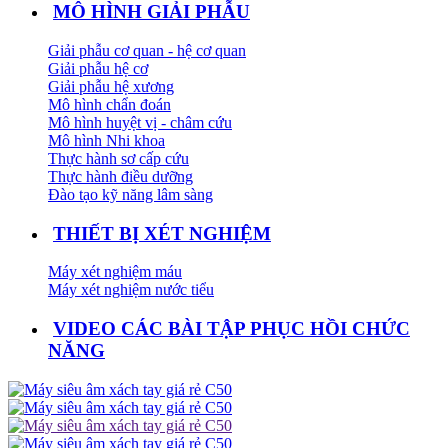
MÔ HÌNH GIẢI PHẪU
Giải phẫu cơ quan - hệ cơ quan
Giải phẫu hệ cơ
Giải phẫu hệ xương
Mô hình chẩn đoán
Mô hình huyệt vị - châm cứu
Mô hình Nhi khoa
Thực hành sơ cấp cứu
Thực hành điều dưỡng
Đào tạo kỹ năng lâm sàng
THIẾT BỊ XÉT NGHIỆM
Máy xét nghiệm máu
Máy xét nghiệm nước tiểu
VIDEO CÁC BÀI TẬP PHỤC HỒI CHỨC
NĂNG