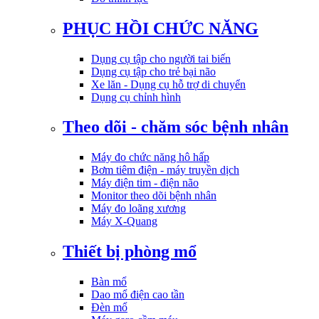
PHỤC HỒI CHỨC NĂNG
Dụng cụ tập cho người tai biến
Dụng cụ tập cho trẻ bại não
Xe lăn - Dụng cụ hỗ trợ di chuyển
Dụng cụ chỉnh hình
Theo dõi - chăm sóc bệnh nhân
Máy đo chức năng hô hấp
Bơm tiêm điện - máy truyền dịch
Máy điện tim - điện não
Monitor theo dõi bệnh nhân
Máy đo loãng xương
Máy X-Quang
Thiết bị phòng mổ
Bàn mổ
Dao mổ điện cao tần
Đèn mổ