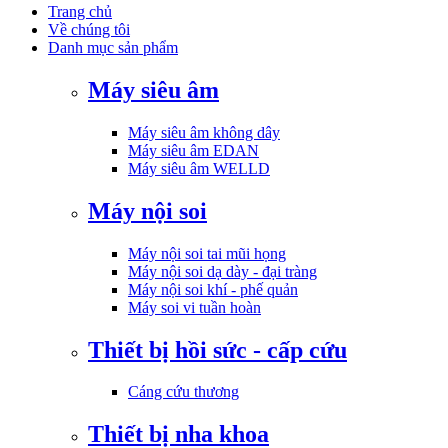
Trang chủ
Về chúng tôi
Danh mục sản phẩm
Máy siêu âm
Máy siêu âm không dây
Máy siêu âm EDAN
Máy siêu âm WELLD
Máy nội soi
Máy nội soi tai mũi họng
Máy nội soi dạ dày - đại tràng
Máy nội soi khí - phế quản
Máy soi vi tuần hoàn
Thiết bị hồi sức - cấp cứu
Cáng cứu thương
Thiết bị nha khoa