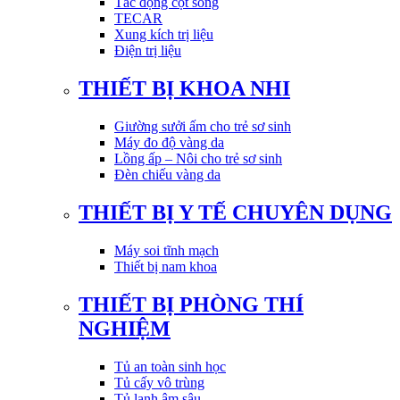
Tác động cột sống
TECAR
Xung kích trị liệu
Điện trị liệu
THIẾT BỊ KHOA NHI
Giường sưởi ấm cho trẻ sơ sinh
Máy đo độ vàng da
Lồng ấp – Nôi cho trẻ sơ sinh
Đèn chiếu vàng da
THIẾT BỊ Y TẾ CHUYÊN DỤNG
Máy soi tĩnh mạch
Thiết bị nam khoa
THIẾT BỊ PHÒNG THÍ
NGHIỆM
Tủ an toàn sinh học
Tủ cấy vô trùng
Tủ lạnh âm sâu