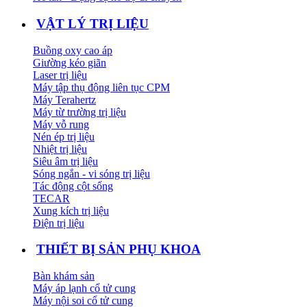
VẬT LÝ TRỊ LIỆU
Buồng oxy cao áp
Giường kéo giãn
Laser trị liệu
Máy tập thụ động liên tục CPM
Máy Terahertz
Máy từ trường trị liệu
Máy vỗ rung
Nén ép trị liệu
Nhiệt trị liệu
Siêu âm trị liệu
Sóng ngắn - vi sóng trị liệu
Tác động cột sống
TECAR
Xung kích trị liệu
Điện trị liệu
THIẾT BỊ SẢN PHỤ KHOA
Bàn khám sản
Máy áp lạnh cổ tử cung
Máy nội soi cổ tử cung