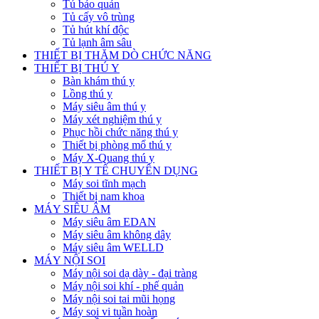
Tủ bảo quản
Tủ cấy vô trùng
Tủ hút khí độc
Tủ lạnh âm sâu
THIẾT BỊ THĂM DÒ CHỨC NĂNG
THIẾT BỊ THÚ Y
Bàn khám thú y
Lồng thú y
Máy siêu âm thú y
Máy xét nghiệm thú y
Phục hồi chức năng thú y
Thiết bị phòng mổ thú y
Máy X-Quang thú y
THIẾT BỊ Y TẾ CHUYÊN DỤNG
Máy soi tĩnh mạch
Thiết bị nam khoa
MÁY SIÊU ÂM
Máy siêu âm EDAN
Máy siêu âm không dây
Máy siêu âm WELLD
MÁY NỘI SOI
Máy nội soi dạ dày - đại tràng
Máy nội soi khí - phế quản
Máy nội soi tai mũi họng
Máy soi vi tuần hoàn