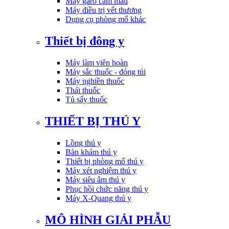
Máy garo cầm máu
Máy điều trị vết thương
Dụng cụ phòng mổ khác
Thiết bị đông y
Máy làm viên hoàn
Máy sắc thuốc - đóng túi
Máy nghiền thuốc
Thái thuốc
Tủ sấy thuốc
THIẾT BỊ THÚ Y
Lồng thú y
Bàn khám thú y
Thiết bị phòng mổ thú y
Máy xét nghiệm thú y
Máy siêu âm thú y
Phục hồi chức năng thú y
Máy X-Quang thú y
MÔ HÌNH GIẢI PHẪU