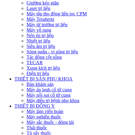
Giường kéo giãn
Laser trị liệu
Máy tập thụ động liên tục CPM
Máy Terahertz
Máy từ trường trị liệu
Máy vỗ rung
Nén ép trị liệu
Nhiệt trị liệu
Siêu âm trị liệu
Sóng ngắn - vi sóng trị liệu
Tác động cột sống
TECAR
Xung kích trị liệu
Điện trị liệu
THIẾT BỊ SẢN PHỤ KHOA
Bàn khám sản
Máy áp lạnh cổ tử cung
Máy nội soi cổ tử cung
Máy điều trị bệnh phụ khoa
THIẾT BỊ ĐÔNG Y
Máy làm viên hoàn
Máy nghiền thuốc
Máy sắc thuốc - đóng túi
Thái thuốc
Tủ sấy thuốc