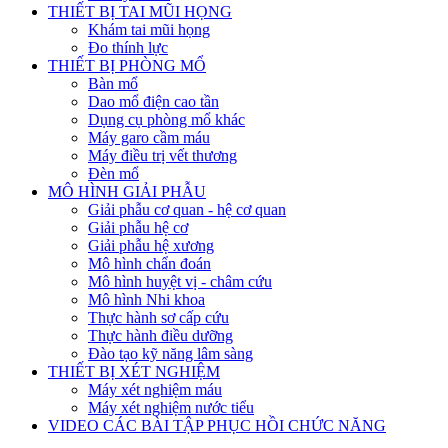
THIẾT BỊ TAI MŨI HỌNG
Khám tai mũi họng
Đo thính lực
THIẾT BỊ PHÒNG MỔ
Bàn mổ
Dao mổ điện cao tần
Dụng cụ phòng mổ khác
Máy garo cầm máu
Máy điều trị vết thương
Đèn mổ
MÔ HÌNH GIẢI PHẪU
Giải phẫu cơ quan - hệ cơ quan
Giải phẫu hệ cơ
Giải phẫu hệ xương
Mô hình chẩn đoán
Mô hình huyệt vị - châm cứu
Mô hình Nhi khoa
Thực hành sơ cấp cứu
Thực hành điều dưỡng
Đào tạo kỹ năng lâm sàng
THIẾT BỊ XÉT NGHIỆM
Máy xét nghiệm máu
Máy xét nghiệm nước tiểu
VIDEO CÁC BÀI TẬP PHỤC HỒI CHỨC NĂNG