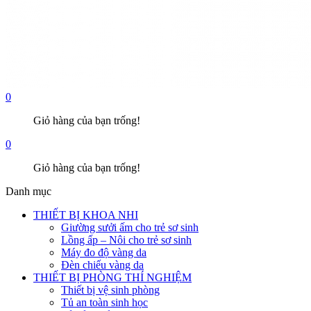
0
Giỏ hàng của bạn trống!
0
Giỏ hàng của bạn trống!
Danh mục
THIẾT BỊ KHOA NHI
Giường sưởi ấm cho trẻ sơ sinh
Lồng ấp – Nôi cho trẻ sơ sinh
Máy đo độ vàng da
Đèn chiếu vàng da
THIẾT BỊ PHÒNG THÍ NGHIỆM
Thiết bị vệ sinh phòng
Tủ an toàn sinh học