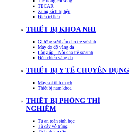
Tác động cột sống
TECAR
Xung kích trị liệu
Điện trị liệu
THIẾT BỊ KHOA NHI
Giường sưởi ấm cho trẻ sơ sinh
Máy đo độ vàng da
Lồng ấp – Nôi cho trẻ sơ sinh
Đèn chiếu vàng da
THIẾT BỊ Y TẾ CHUYÊN DỤNG
Máy soi tĩnh mạch
Thiết bị nam khoa
THIẾT BỊ PHÒNG THÍ
NGHIỆM
Tủ an toàn sinh học
Tủ cấy vô trùng
Tủ lạnh âm sâu