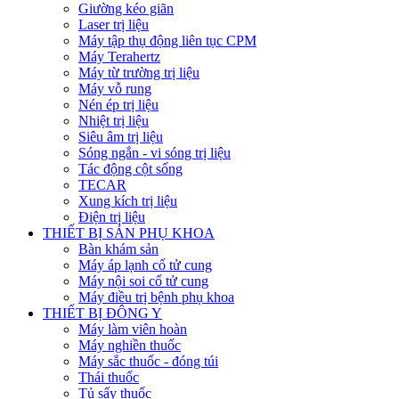
Giường kéo giãn
Laser trị liệu
Máy tập thụ động liên tục CPM
Máy Terahertz
Máy từ trường trị liệu
Máy vỗ rung
Nén ép trị liệu
Nhiệt trị liệu
Siêu âm trị liệu
Sóng ngắn - vi sóng trị liệu
Tác động cột sống
TECAR
Xung kích trị liệu
Điện trị liệu
THIẾT BỊ SẢN PHỤ KHOA
Bàn khám sản
Máy áp lạnh cổ tử cung
Máy nội soi cổ tử cung
Máy điều trị bệnh phụ khoa
THIẾT BỊ ĐÔNG Y
Máy làm viên hoàn
Máy nghiền thuốc
Máy sắc thuốc - đóng túi
Thái thuốc
Tủ sấy thuốc