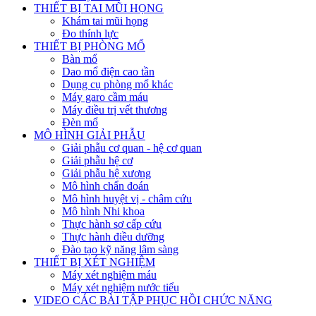
THIẾT BỊ TAI MŨI HỌNG
Khám tai mũi họng
Đo thính lực
THIẾT BỊ PHÒNG MỔ
Bàn mổ
Dao mổ điện cao tần
Dụng cụ phòng mổ khác
Máy garo cầm máu
Máy điều trị vết thương
Đèn mổ
MÔ HÌNH GIẢI PHẪU
Giải phẫu cơ quan - hệ cơ quan
Giải phẫu hệ cơ
Giải phẫu hệ xương
Mô hình chẩn đoán
Mô hình huyệt vị - châm cứu
Mô hình Nhi khoa
Thực hành sơ cấp cứu
Thực hành điều dưỡng
Đào tạo kỹ năng lâm sàng
THIẾT BỊ XÉT NGHIỆM
Máy xét nghiệm máu
Máy xét nghiệm nước tiểu
VIDEO CÁC BÀI TẬP PHỤC HỒI CHỨC NĂNG