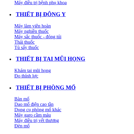
Máy điều trị bệnh phụ khoa
THIẾT BỊ ĐÔNG Y
Máy làm viên hoàn
Máy nghiền thuốc
Máy sắc thuốc - đóng túi
Thái thuốc
Tủ sấy thuốc
THIẾT BỊ TAI MŨI HỌNG
Khám tai mũi họng
Đo thính lực
THIẾT BỊ PHÒNG MỔ
Bàn mổ
Dao mổ điện cao tần
Dụng cụ phòng mổ khác
Máy garo cầm máu
Máy điều trị vết thương
Đèn mổ