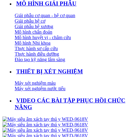
MÔ HÌNH GIẢI PHẪU
Giải phẫu cơ quan - hệ cơ quan
Giải phẫu hệ cơ
Giải phẫu hệ xương
Mô hình chẩn đoán
Mô hình huyệt vị - châm cứu
Mô hình Nhi khoa
Thực hành sơ cấp cứu
Thực hành điều dưỡng
Đào tạo kỹ năng lâm sàng
THIẾT BỊ XÉT NGHIỆM
Máy xét nghiệm máu
Máy xét nghiệm nước tiểu
VIDEO CÁC BÀI TẬP PHỤC HỒI CHỨC
NĂNG