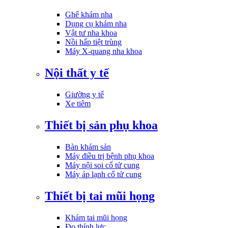
Ghế khám nha
Dụng cụ khám nha
Vật tư nha khoa
Nồi hấp tiệt trùng
Máy X-quang nha khoa
Nội thất y tế
Giường y tế
Xe tiêm
Thiết bị sản phụ khoa
Bàn khám sản
Máy điều trị bệnh phụ khoa
Máy nội soi cổ tử cung
Máy áp lạnh cổ tử cung
Thiết bị tai mũi họng
Khám tai mũi họng
Đo thính lực