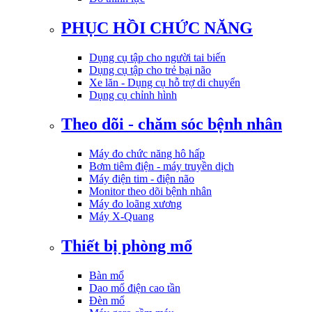
PHỤC HỒI CHỨC NĂNG
Dụng cụ tập cho người tai biến
Dụng cụ tập cho trẻ bại não
Xe lăn - Dụng cụ hỗ trợ di chuyển
Dụng cụ chỉnh hình
Theo dõi - chăm sóc bệnh nhân
Máy đo chức năng hô hấp
Bơm tiêm điện - máy truyền dịch
Máy điện tim - điện não
Monitor theo dõi bệnh nhân
Máy đo loãng xương
Máy X-Quang
Thiết bị phòng mổ
Bàn mổ
Dao mổ điện cao tần
Đèn mổ