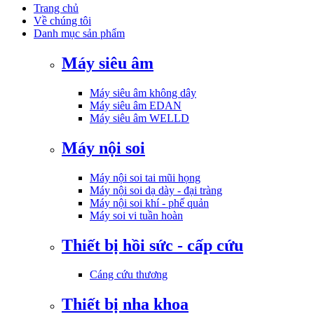
Trang chủ
Về chúng tôi
Danh mục sản phẩm
Máy siêu âm
Máy siêu âm không dây
Máy siêu âm EDAN
Máy siêu âm WELLD
Máy nội soi
Máy nội soi tai mũi họng
Máy nội soi dạ dày - đại tràng
Máy nội soi khí - phế quản
Máy soi vi tuần hoàn
Thiết bị hồi sức - cấp cứu
Cáng cứu thương
Thiết bị nha khoa