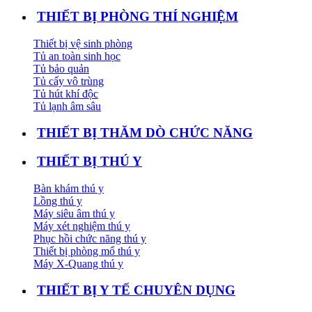
THIẾT BỊ PHÒNG THÍ NGHIỆM
Thiết bị vệ sinh phòng
Tủ an toàn sinh học
Tủ bảo quản
Tủ cấy vô trùng
Tủ hút khí độc
Tủ lạnh âm sâu
THIẾT BỊ THĂM DÒ CHỨC NĂNG
THIẾT BỊ THÚ Y
Bàn khám thú y
Lồng thú y
Máy siêu âm thú y
Máy xét nghiệm thú y
Phục hồi chức năng thú y
Thiết bị phòng mổ thú y
Máy X-Quang thú y
THIẾT BỊ Y TẾ CHUYÊN DỤNG