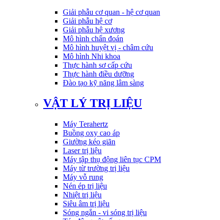
Giải phẫu cơ quan - hệ cơ quan
Giải phẫu hệ cơ
Giải phẫu hệ xương
Mô hình chẩn đoán
Mô hình huyệt vị - châm cứu
Mô hình Nhi khoa
Thực hành sơ cấp cứu
Thực hành điều dưỡng
Đào tạo kỹ năng lâm sàng
VẬT LÝ TRỊ LIỆU
Máy Terahertz
Buồng oxy cao áp
Giường kéo giãn
Laser trị liệu
Máy tập thụ động liên tục CPM
Máy từ trường trị liệu
Máy vỗ rung
Nén ép trị liệu
Nhiệt trị liệu
Siêu âm trị liệu
Sóng ngắn - vi sóng trị liệu