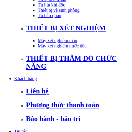
Tủ hút khí độc
Thiết bị vệ sinh phòng
Tủ bảo quản
THIẾT BỊ XÉT NGHIỆM
Máy xét nghiệm máu
Máy xét nghiệm nước tiểu
THIẾT BỊ THĂM DÒ CHỨC
NĂNG
Khách hàng
Liên hệ
Phương thức thanh toán
Bảo hành - bảo trì
Tin tức