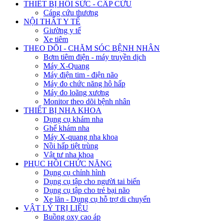
THIẾT BỊ HỒI SỨC - CẤP CỨU
Cáng cứu thương
NỘI THẤT Y TẾ
Giường y tế
Xe tiêm
THEO DÕI - CHĂM SÓC BỆNH NHÂN
Bơm tiêm điện - máy truyền dịch
Máy X-Quang
Máy điện tim - điện não
Máy đo chức năng hô hấp
Máy đo loãng xương
Monitor theo dõi bệnh nhân
THIẾT BỊ NHA KHOA
Dụng cụ khám nha
Ghế khám nha
Máy X-quang nha khoa
Nồi hấp tiệt trùng
Vật tư nha khoa
PHỤC HỒI CHỨC NĂNG
Dụng cụ chỉnh hình
Dụng cụ tập cho người tai biến
Dụng cụ tập cho trẻ bại não
Xe lăn - Dụng cụ hỗ trợ di chuyển
VẬT LÝ TRỊ LIỆU
Buồng oxy cao áp