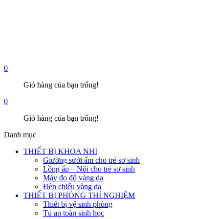
0
Giỏ hàng của bạn trống!
0
Giỏ hàng của bạn trống!
Danh mục
THIẾT BỊ KHOA NHI
Giường sưởi ấm cho trẻ sơ sinh
Lồng ấp – Nôi cho trẻ sơ sinh
Máy đo độ vàng da
Đèn chiếu vàng da
THIẾT BỊ PHÒNG THÍ NGHIỆM
Thiết bị vệ sinh phòng
Tủ an toàn sinh học