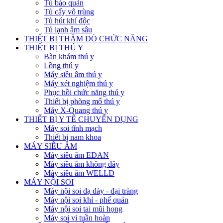
Tủ bảo quản
Tủ cấy vô trùng
Tủ hút khí độc
Tủ lạnh âm sâu
THIẾT BỊ THĂM DÒ CHỨC NĂNG
THIẾT BỊ THÚ Y
Bàn khám thú y
Lồng thú y
Máy siêu âm thú y
Máy xét nghiệm thú y
Phục hồi chức năng thú y
Thiết bị phòng mổ thú y
Máy X-Quang thú y
THIẾT BỊ Y TẾ CHUYÊN DỤNG
Máy soi tĩnh mạch
Thiết bị nam khoa
MÁY SIÊU ÂM
Máy siêu âm EDAN
Máy siêu âm không dây
Máy siêu âm WELLD
MÁY NỘI SOI
Máy nội soi dạ dày - đại tràng
Máy nội soi khí - phế quản
Máy nội soi tai mũi họng
Máy soi vi tuần hoàn