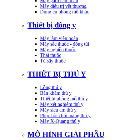
Máy garo cầm máu
Máy điều trị vết thương
Dụng cụ phòng mổ khác
Thiết bị đông y
Máy làm viên hoàn
Máy sắc thuốc - đóng túi
Máy nghiền thuốc
Thái thuốc
Tủ sấy thuốc
THIẾT BỊ THÚ Y
Lồng thú y
Bàn khám thú y
Thiết bị phòng mổ thú y
Máy xét nghiệm thú y
Máy siêu âm thú y
Phục hồi chức năng thú y
Máy X-Quang thú y
MÔ HÌNH GIẢI PHẪU