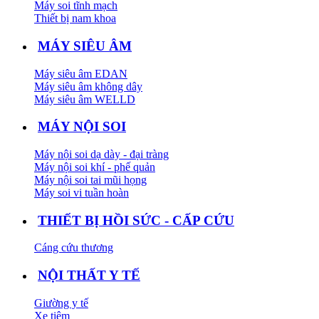
Máy soi tĩnh mạch
Thiết bị nam khoa
MÁY SIÊU ÂM
Máy siêu âm EDAN
Máy siêu âm không dây
Máy siêu âm WELLD
MÁY NỘI SOI
Máy nội soi dạ dày - đại tràng
Máy nội soi khí - phế quản
Máy nội soi tai mũi họng
Máy soi vi tuần hoàn
THIẾT BỊ HỒI SỨC - CẤP CỨU
Cáng cứu thương
NỘI THẤT Y TẾ
Giường y tế
Xe tiêm