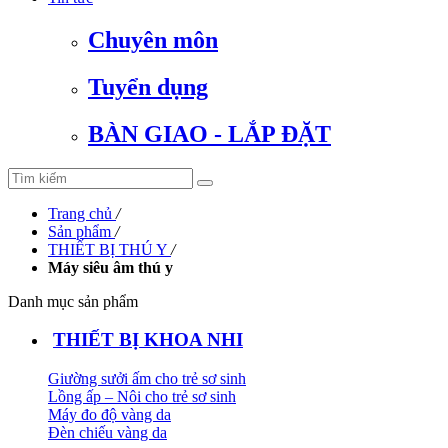
Chuyên môn
Tuyển dụng
BÀN GIAO - LẮP ĐẶT
Trang chủ
/
Sản phẩm
/
THIẾT BỊ THÚ Y
/
Máy siêu âm thú y
Danh mục sản phẩm
THIẾT BỊ KHOA NHI
Giường sưởi ấm cho trẻ sơ sinh
Lồng ấp – Nôi cho trẻ sơ sinh
Máy đo độ vàng da
Đèn chiếu vàng da