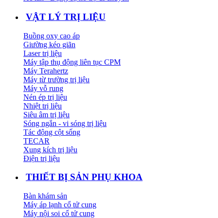
VẬT LÝ TRỊ LIỆU
Buồng oxy cao áp
Giường kéo giãn
Laser trị liệu
Máy tập thụ động liên tục CPM
Máy Terahertz
Máy từ trường trị liệu
Máy vỗ rung
Nén ép trị liệu
Nhiệt trị liệu
Siêu âm trị liệu
Sóng ngắn - vi sóng trị liệu
Tác động cột sống
TECAR
Xung kích trị liệu
Điện trị liệu
THIẾT BỊ SẢN PHỤ KHOA
Bàn khám sản
Máy áp lạnh cổ tử cung
Máy nội soi cổ tử cung