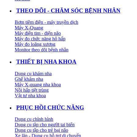
THEO DÕI - CHĂM SÓC BỆNH NHÂN
Bơm tiêm điện - máy truyền dịch
Máy X-Quang
Máy điện tim - điện não
Máy đo chức năng hô hấp
Máy đo loãng xương
Monitor theo dõi bệnh nhân
THIẾT BỊ NHA KHOA
Dụng cụ khám nha
Ghế khám nha
Máy X-quang nha khoa
Nồi hấp tiệt trùng
Vật tư nha khoa
PHỤC HỒI CHỨC NĂNG
Dụng cụ chỉnh hình
Dụng cụ tập cho người tai biến
Dụng cụ tập cho trẻ bại não
Xe lăn - Dụng cụ hỗ trợ di chuyển