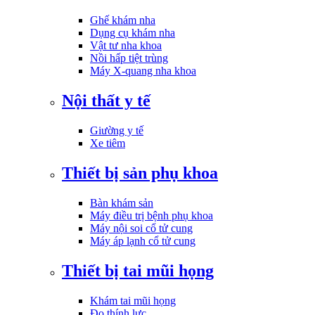
Ghế khám nha
Dụng cụ khám nha
Vật tư nha khoa
Nồi hấp tiệt trùng
Máy X-quang nha khoa
Nội thất y tế
Giường y tế
Xe tiêm
Thiết bị sản phụ khoa
Bàn khám sản
Máy điều trị bệnh phụ khoa
Máy nội soi cổ tử cung
Máy áp lạnh cổ tử cung
Thiết bị tai mũi họng
Khám tai mũi họng
Đo thính lực