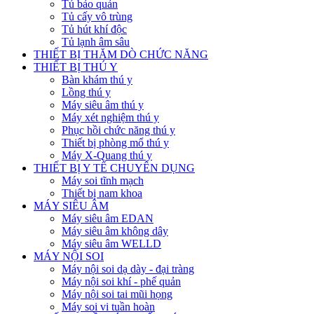
Tủ bảo quản
Tủ cấy vô trùng
Tủ hút khí độc
Tủ lạnh âm sâu
THIẾT BỊ THĂM DÒ CHỨC NĂNG
THIẾT BỊ THÚ Y
Bàn khám thú y
Lồng thú y
Máy siêu âm thú y
Máy xét nghiệm thú y
Phục hồi chức năng thú y
Thiết bị phòng mổ thú y
Máy X-Quang thú y
THIẾT BỊ Y TẾ CHUYÊN DỤNG
Máy soi tĩnh mạch
Thiết bị nam khoa
MÁY SIÊU ÂM
Máy siêu âm EDAN
Máy siêu âm không dây
Máy siêu âm WELLD
MÁY NỘI SOI
Máy nội soi dạ dày - đại tràng
Máy nội soi khí - phế quản
Máy nội soi tai mũi họng
Máy soi vi tuần hoàn