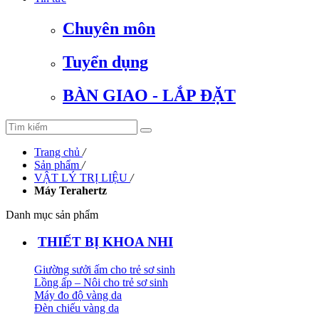
Chuyên môn
Tuyển dụng
BÀN GIAO - LẮP ĐẶT
Trang chủ
/
Sản phẩm
/
VẬT LÝ TRỊ LIỆU
/
Máy Terahertz
Danh mục sản phẩm
THIẾT BỊ KHOA NHI
Giường sưởi ấm cho trẻ sơ sinh
Lồng ấp – Nôi cho trẻ sơ sinh
Máy đo độ vàng da
Đèn chiếu vàng da