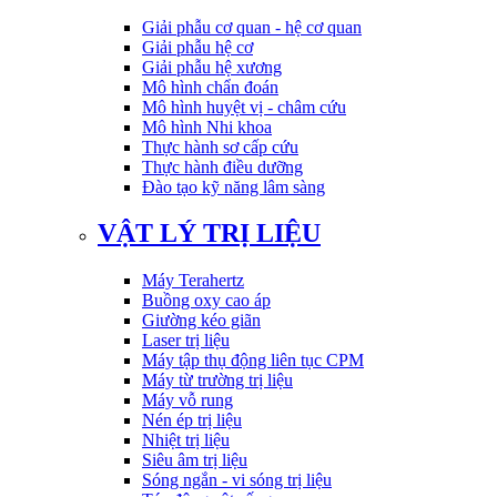
Giải phẫu cơ quan - hệ cơ quan
Giải phẫu hệ cơ
Giải phẫu hệ xương
Mô hình chẩn đoán
Mô hình huyệt vị - châm cứu
Mô hình Nhi khoa
Thực hành sơ cấp cứu
Thực hành điều dưỡng
Đào tạo kỹ năng lâm sàng
VẬT LÝ TRỊ LIỆU
Máy Terahertz
Buồng oxy cao áp
Giường kéo giãn
Laser trị liệu
Máy tập thụ động liên tục CPM
Máy từ trường trị liệu
Máy vỗ rung
Nén ép trị liệu
Nhiệt trị liệu
Siêu âm trị liệu
Sóng ngắn - vi sóng trị liệu