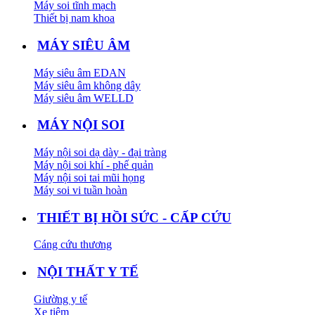
Máy soi tĩnh mạch
Thiết bị nam khoa
MÁY SIÊU ÂM
Máy siêu âm EDAN
Máy siêu âm không dây
Máy siêu âm WELLD
MÁY NỘI SOI
Máy nội soi dạ dày - đại tràng
Máy nội soi khí - phế quản
Máy nội soi tai mũi họng
Máy soi vi tuần hoàn
THIẾT BỊ HỒI SỨC - CẤP CỨU
Cáng cứu thương
NỘI THẤT Y TẾ
Giường y tế
Xe tiêm