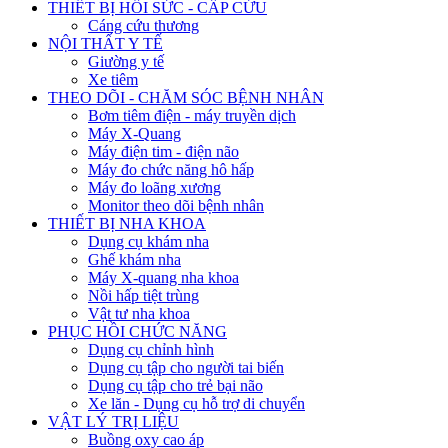
THIẾT BỊ HỒI SỨC - CẤP CỨU
Cáng cứu thương
NỘI THẤT Y TẾ
Giường y tế
Xe tiêm
THEO DÕI - CHĂM SÓC BỆNH NHÂN
Bơm tiêm điện - máy truyền dịch
Máy X-Quang
Máy điện tim - điện não
Máy đo chức năng hô hấp
Máy đo loãng xương
Monitor theo dõi bệnh nhân
THIẾT BỊ NHA KHOA
Dụng cụ khám nha
Ghế khám nha
Máy X-quang nha khoa
Nồi hấp tiệt trùng
Vật tư nha khoa
PHỤC HỒI CHỨC NĂNG
Dụng cụ chỉnh hình
Dụng cụ tập cho người tai biến
Dụng cụ tập cho trẻ bại não
Xe lăn - Dụng cụ hỗ trợ di chuyển
VẬT LÝ TRỊ LIỆU
Buồng oxy cao áp