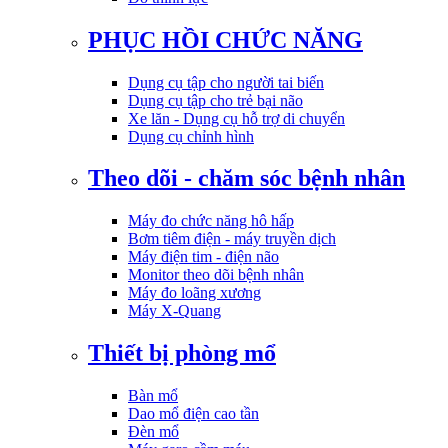
PHỤC HỒI CHỨC NĂNG
Dụng cụ tập cho người tai biến
Dụng cụ tập cho trẻ bại não
Xe lăn - Dụng cụ hỗ trợ di chuyển
Dụng cụ chỉnh hình
Theo dõi - chăm sóc bệnh nhân
Máy đo chức năng hô hấp
Bơm tiêm điện - máy truyền dịch
Máy điện tim - điện não
Monitor theo dõi bệnh nhân
Máy đo loãng xương
Máy X-Quang
Thiết bị phòng mổ
Bàn mổ
Dao mổ điện cao tần
Đèn mổ