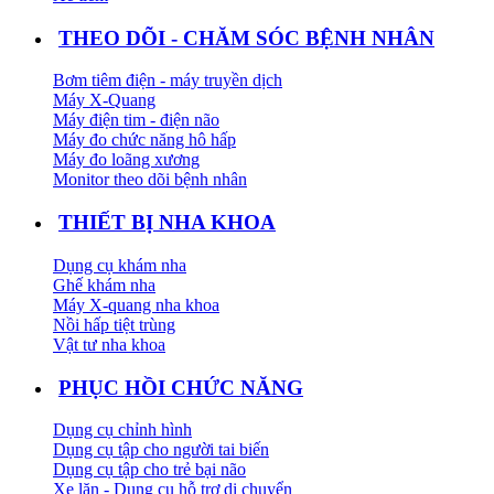
THEO DÕI - CHĂM SÓC BỆNH NHÂN
Bơm tiêm điện - máy truyền dịch
Máy X-Quang
Máy điện tim - điện não
Máy đo chức năng hô hấp
Máy đo loãng xương
Monitor theo dõi bệnh nhân
THIẾT BỊ NHA KHOA
Dụng cụ khám nha
Ghế khám nha
Máy X-quang nha khoa
Nồi hấp tiệt trùng
Vật tư nha khoa
PHỤC HỒI CHỨC NĂNG
Dụng cụ chỉnh hình
Dụng cụ tập cho người tai biến
Dụng cụ tập cho trẻ bại não
Xe lăn - Dụng cụ hỗ trợ di chuyển