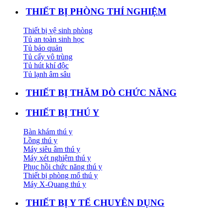
THIẾT BỊ PHÒNG THÍ NGHIỆM
Thiết bị vệ sinh phòng
Tủ an toàn sinh học
Tủ bảo quản
Tủ cấy vô trùng
Tủ hút khí độc
Tủ lạnh âm sâu
THIẾT BỊ THĂM DÒ CHỨC NĂNG
THIẾT BỊ THÚ Y
Bàn khám thú y
Lồng thú y
Máy siêu âm thú y
Máy xét nghiệm thú y
Phục hồi chức năng thú y
Thiết bị phòng mổ thú y
Máy X-Quang thú y
THIẾT BỊ Y TẾ CHUYÊN DỤNG