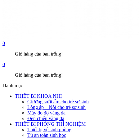
0
Giỏ hàng của bạn trống!
0
Giỏ hàng của bạn trống!
Danh mục
THIẾT BỊ KHOA NHI
Giường sưởi ấm cho trẻ sơ sinh
Lồng ấp – Nôi cho trẻ sơ sinh
Máy đo độ vàng da
Đèn chiếu vàng da
THIẾT BỊ PHÒNG THÍ NGHIỆM
Thiết bị vệ sinh phòng
Tủ an toàn sinh học