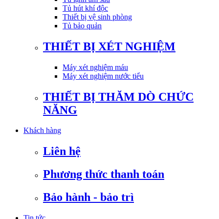
Tủ hút khí độc
Thiết bị vệ sinh phòng
Tủ bảo quản
THIẾT BỊ XÉT NGHIỆM
Máy xét nghiệm máu
Máy xét nghiệm nước tiểu
THIẾT BỊ THĂM DÒ CHỨC
NĂNG
Khách hàng
Liên hệ
Phương thức thanh toán
Bảo hành - bảo trì
Tin tức