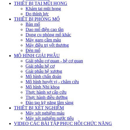
THIẾT BỊ TAI MŨI HỌNG
Khám tai mũi họng
Đo thính lực
THIẾT BỊ PHÒNG MỔ
Bàn mổ
Dao mổ điện cao tần
Dụng cụ phòng mổ khác
Máy garo cầm máu
Máy điều trị vết thương
Đèn mổ
MÔ HÌNH GIẢI PHẪU
Giải phẫu cơ quan - hệ cơ quan
Giải phẫu hệ cơ
Giải phẫu hệ xương
Mô hình chẩn đoán
Mô hình huyệt vị - châm cứu
Mô hình Nhi khoa
Thực hành sơ cấp cứu
Thực hành điều dưỡng
Đào tạo kỹ năng lâm sàng
THIẾT BỊ XÉT NGHIỆM
Máy xét nghiệm máu
Máy xét nghiệm nước tiểu
VIDEO CÁC BÀI TẬP PHỤC HỒI CHỨC NĂNG