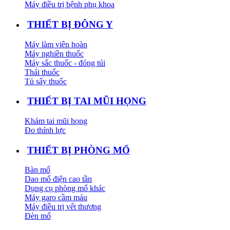
Máy điều trị bệnh phụ khoa
THIẾT BỊ ĐÔNG Y
Máy làm viên hoàn
Máy nghiền thuốc
Máy sắc thuốc - đóng túi
Thái thuốc
Tủ sấy thuốc
THIẾT BỊ TAI MŨI HỌNG
Khám tai mũi họng
Đo thính lực
THIẾT BỊ PHÒNG MỔ
Bàn mổ
Dao mổ điện cao tần
Dụng cụ phòng mổ khác
Máy garo cầm máu
Máy điều trị vết thương
Đèn mổ