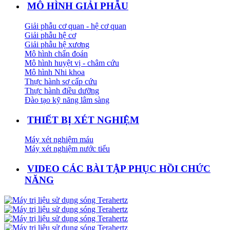
MÔ HÌNH GIẢI PHẪU
Giải phẫu cơ quan - hệ cơ quan
Giải phẫu hệ cơ
Giải phẫu hệ xương
Mô hình chẩn đoán
Mô hình huyệt vị - châm cứu
Mô hình Nhi khoa
Thực hành sơ cấp cứu
Thực hành điều dưỡng
Đào tạo kỹ năng lâm sàng
THIẾT BỊ XÉT NGHIỆM
Máy xét nghiệm máu
Máy xét nghiệm nước tiểu
VIDEO CÁC BÀI TẬP PHỤC HỒI CHỨC
NĂNG