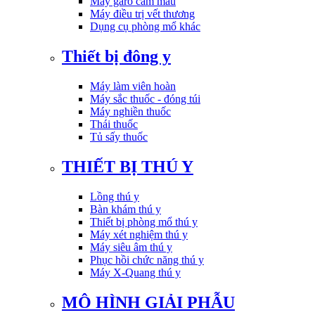
Máy garo cầm máu
Máy điều trị vết thương
Dụng cụ phòng mổ khác
Thiết bị đông y
Máy làm viên hoàn
Máy sắc thuốc - đóng túi
Máy nghiền thuốc
Thái thuốc
Tủ sấy thuốc
THIẾT BỊ THÚ Y
Lồng thú y
Bàn khám thú y
Thiết bị phòng mổ thú y
Máy xét nghiệm thú y
Máy siêu âm thú y
Phục hồi chức năng thú y
Máy X-Quang thú y
MÔ HÌNH GIẢI PHẪU