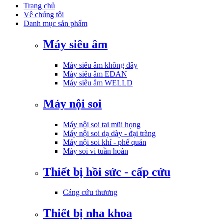
Trang chủ
Về chúng tôi
Danh mục sản phẩm
Máy siêu âm
Máy siêu âm không dây
Máy siêu âm EDAN
Máy siêu âm WELLD
Máy nội soi
Máy nội soi tai mũi họng
Máy nội soi dạ dày - đại tràng
Máy nội soi khí - phế quản
Máy soi vi tuần hoàn
Thiết bị hồi sức - cấp cứu
Cáng cứu thương
Thiết bị nha khoa