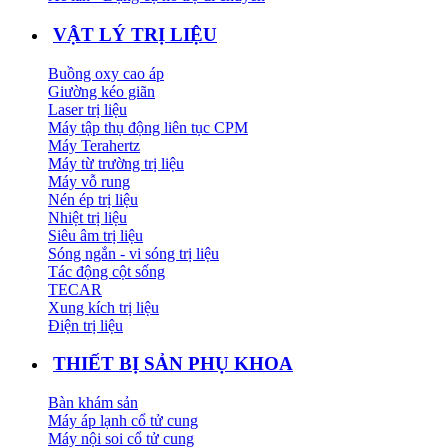
VẬT LÝ TRỊ LIỆU
Buồng oxy cao áp
Giường kéo giãn
Laser trị liệu
Máy tập thụ động liên tục CPM
Máy Terahertz
Máy từ trường trị liệu
Máy vỗ rung
Nén ép trị liệu
Nhiệt trị liệu
Siêu âm trị liệu
Sóng ngắn - vi sóng trị liệu
Tác động cột sống
TECAR
Xung kích trị liệu
Điện trị liệu
THIẾT BỊ SẢN PHỤ KHOA
Bàn khám sản
Máy áp lạnh cổ tử cung
Máy nội soi cổ tử cung