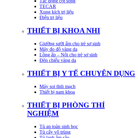
Tác động cột sống
TECAR
Xung kích trị liệu
Điện trị liệu
THIẾT BỊ KHOA NHI
Giường sưởi ấm cho trẻ sơ sinh
Máy đo độ vàng da
Lồng ấp – Nôi cho trẻ sơ sinh
Đèn chiếu vàng da
THIẾT BỊ Y TẾ CHUYÊN DỤNG
Máy soi tĩnh mạch
Thiết bị nam khoa
THIẾT BỊ PHÒNG THÍ
NGHIỆM
Tủ an toàn sinh học
Tủ cấy vô trùng
Tủ lạnh âm sâu