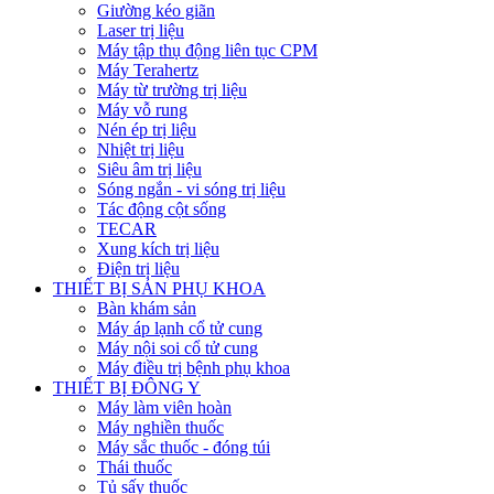
Giường kéo giãn
Laser trị liệu
Máy tập thụ động liên tục CPM
Máy Terahertz
Máy từ trường trị liệu
Máy vỗ rung
Nén ép trị liệu
Nhiệt trị liệu
Siêu âm trị liệu
Sóng ngắn - vi sóng trị liệu
Tác động cột sống
TECAR
Xung kích trị liệu
Điện trị liệu
THIẾT BỊ SẢN PHỤ KHOA
Bàn khám sản
Máy áp lạnh cổ tử cung
Máy nội soi cổ tử cung
Máy điều trị bệnh phụ khoa
THIẾT BỊ ĐÔNG Y
Máy làm viên hoàn
Máy nghiền thuốc
Máy sắc thuốc - đóng túi
Thái thuốc
Tủ sấy thuốc