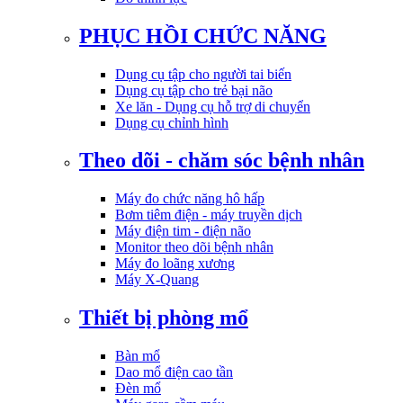
PHỤC HỒI CHỨC NĂNG
Dụng cụ tập cho người tai biến
Dụng cụ tập cho trẻ bại não
Xe lăn - Dụng cụ hỗ trợ di chuyển
Dụng cụ chỉnh hình
Theo dõi - chăm sóc bệnh nhân
Máy đo chức năng hô hấp
Bơm tiêm điện - máy truyền dịch
Máy điện tim - điện não
Monitor theo dõi bệnh nhân
Máy đo loãng xương
Máy X-Quang
Thiết bị phòng mổ
Bàn mổ
Dao mổ điện cao tần
Đèn mổ