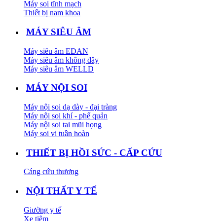
Máy soi tĩnh mạch
Thiết bị nam khoa
MÁY SIÊU ÂM
Máy siêu âm EDAN
Máy siêu âm không dây
Máy siêu âm WELLD
MÁY NỘI SOI
Máy nội soi dạ dày - đại tràng
Máy nội soi khí - phế quản
Máy nội soi tai mũi họng
Máy soi vi tuần hoàn
THIẾT BỊ HỒI SỨC - CẤP CỨU
Cáng cứu thương
NỘI THẤT Y TẾ
Giường y tế
Xe tiêm