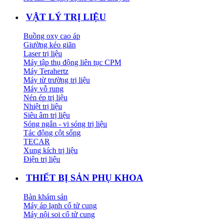
VẬT LÝ TRỊ LIỆU
Buồng oxy cao áp
Giường kéo giãn
Laser trị liệu
Máy tập thụ động liên tục CPM
Máy Terahertz
Máy từ trường trị liệu
Máy vỗ rung
Nén ép trị liệu
Nhiệt trị liệu
Siêu âm trị liệu
Sóng ngắn - vi sóng trị liệu
Tác động cột sống
TECAR
Xung kích trị liệu
Điện trị liệu
THIẾT BỊ SẢN PHỤ KHOA
Bàn khám sản
Máy áp lạnh cổ tử cung
Máy nội soi cổ tử cung