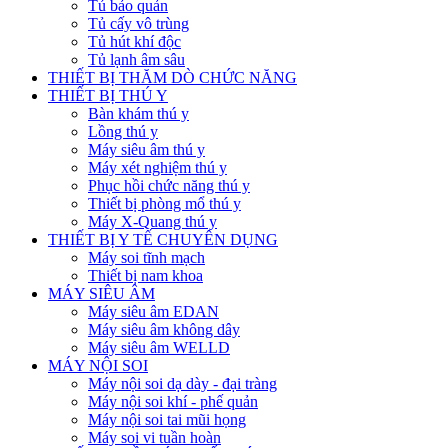
Tủ bảo quản
Tủ cấy vô trùng
Tủ hút khí độc
Tủ lạnh âm sâu
THIẾT BỊ THĂM DÒ CHỨC NĂNG
THIẾT BỊ THÚ Y
Bàn khám thú y
Lồng thú y
Máy siêu âm thú y
Máy xét nghiệm thú y
Phục hồi chức năng thú y
Thiết bị phòng mổ thú y
Máy X-Quang thú y
THIẾT BỊ Y TẾ CHUYÊN DỤNG
Máy soi tĩnh mạch
Thiết bị nam khoa
MÁY SIÊU ÂM
Máy siêu âm EDAN
Máy siêu âm không dây
Máy siêu âm WELLD
MÁY NỘI SOI
Máy nội soi dạ dày - đại tràng
Máy nội soi khí - phế quản
Máy nội soi tai mũi họng
Máy soi vi tuần hoàn