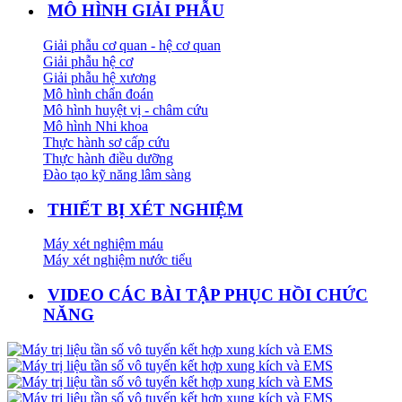
MÔ HÌNH GIẢI PHẪU
Giải phẫu cơ quan - hệ cơ quan
Giải phẫu hệ cơ
Giải phẫu hệ xương
Mô hình chẩn đoán
Mô hình huyệt vị - châm cứu
Mô hình Nhi khoa
Thực hành sơ cấp cứu
Thực hành điều dưỡng
Đào tạo kỹ năng lâm sàng
THIẾT BỊ XÉT NGHIỆM
Máy xét nghiệm máu
Máy xét nghiệm nước tiểu
VIDEO CÁC BÀI TẬP PHỤC HỒI CHỨC
NĂNG