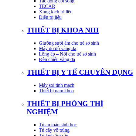
Tác động cột sống
TECAR
Xung kích trị liệu
Điện trị liệu
THIẾT BỊ KHOA NHI
Giường sưởi ấm cho trẻ sơ sinh
Máy đo độ vàng da
Lồng ấp – Nôi cho trẻ sơ sinh
Đèn chiếu vàng da
THIẾT BỊ Y TẾ CHUYÊN DỤNG
Máy soi tĩnh mạch
Thiết bị nam khoa
THIẾT BỊ PHÒNG THÍ
NGHIỆM
Tủ an toàn sinh học
Tủ cấy vô trùng
Tủ lạnh âm sâu