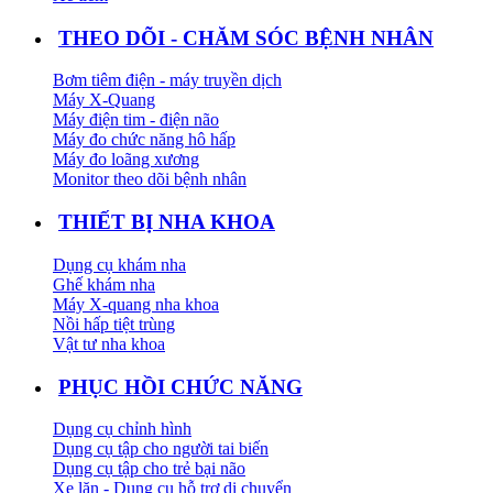
THEO DÕI - CHĂM SÓC BỆNH NHÂN
Bơm tiêm điện - máy truyền dịch
Máy X-Quang
Máy điện tim - điện não
Máy đo chức năng hô hấp
Máy đo loãng xương
Monitor theo dõi bệnh nhân
THIẾT BỊ NHA KHOA
Dụng cụ khám nha
Ghế khám nha
Máy X-quang nha khoa
Nồi hấp tiệt trùng
Vật tư nha khoa
PHỤC HỒI CHỨC NĂNG
Dụng cụ chỉnh hình
Dụng cụ tập cho người tai biến
Dụng cụ tập cho trẻ bại não
Xe lăn - Dụng cụ hỗ trợ di chuyển