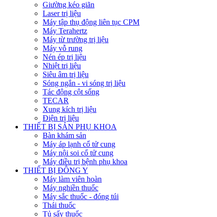
Giường kéo giãn
Laser trị liệu
Máy tập thụ động liên tục CPM
Máy Terahertz
Máy từ trường trị liệu
Máy vỗ rung
Nén ép trị liệu
Nhiệt trị liệu
Siêu âm trị liệu
Sóng ngắn - vi sóng trị liệu
Tác động cột sống
TECAR
Xung kích trị liệu
Điện trị liệu
THIẾT BỊ SẢN PHỤ KHOA
Bàn khám sản
Máy áp lạnh cổ tử cung
Máy nội soi cổ tử cung
Máy điều trị bệnh phụ khoa
THIẾT BỊ ĐÔNG Y
Máy làm viên hoàn
Máy nghiền thuốc
Máy sắc thuốc - đóng túi
Thái thuốc
Tủ sấy thuốc