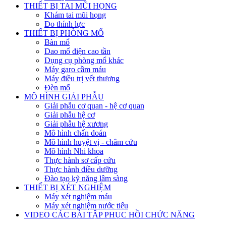
THIẾT BỊ TAI MŨI HỌNG
Khám tai mũi họng
Đo thính lực
THIẾT BỊ PHÒNG MỔ
Bàn mổ
Dao mổ điện cao tần
Dụng cụ phòng mổ khác
Máy garo cầm máu
Máy điều trị vết thương
Đèn mổ
MÔ HÌNH GIẢI PHẪU
Giải phẫu cơ quan - hệ cơ quan
Giải phẫu hệ cơ
Giải phẫu hệ xương
Mô hình chẩn đoán
Mô hình huyệt vị - châm cứu
Mô hình Nhi khoa
Thực hành sơ cấp cứu
Thực hành điều dưỡng
Đào tạo kỹ năng lâm sàng
THIẾT BỊ XÉT NGHIỆM
Máy xét nghiệm máu
Máy xét nghiệm nước tiểu
VIDEO CÁC BÀI TẬP PHỤC HỒI CHỨC NĂNG