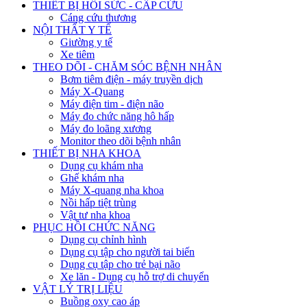
THIẾT BỊ HỒI SỨC - CẤP CỨU
Cáng cứu thương
NỘI THẤT Y TẾ
Giường y tế
Xe tiêm
THEO DÕI - CHĂM SÓC BỆNH NHÂN
Bơm tiêm điện - máy truyền dịch
Máy X-Quang
Máy điện tim - điện não
Máy đo chức năng hô hấp
Máy đo loãng xương
Monitor theo dõi bệnh nhân
THIẾT BỊ NHA KHOA
Dụng cụ khám nha
Ghế khám nha
Máy X-quang nha khoa
Nồi hấp tiệt trùng
Vật tư nha khoa
PHỤC HỒI CHỨC NĂNG
Dụng cụ chỉnh hình
Dụng cụ tập cho người tai biến
Dụng cụ tập cho trẻ bại não
Xe lăn - Dụng cụ hỗ trợ di chuyển
VẬT LÝ TRỊ LIỆU
Buồng oxy cao áp