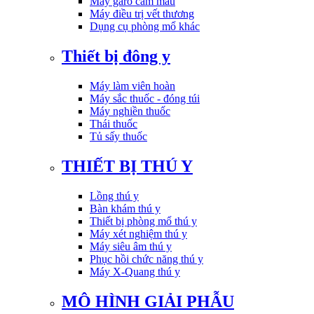
Máy garo cầm máu
Máy điều trị vết thương
Dụng cụ phòng mổ khác
Thiết bị đông y
Máy làm viên hoàn
Máy sắc thuốc - đóng túi
Máy nghiền thuốc
Thái thuốc
Tủ sấy thuốc
THIẾT BỊ THÚ Y
Lồng thú y
Bàn khám thú y
Thiết bị phòng mổ thú y
Máy xét nghiệm thú y
Máy siêu âm thú y
Phục hồi chức năng thú y
Máy X-Quang thú y
MÔ HÌNH GIẢI PHẪU