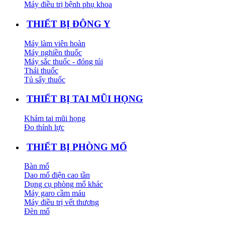
Máy điều trị bệnh phụ khoa
THIẾT BỊ ĐÔNG Y
Máy làm viên hoàn
Máy nghiền thuốc
Máy sắc thuốc - đóng túi
Thái thuốc
Tủ sấy thuốc
THIẾT BỊ TAI MŨI HỌNG
Khám tai mũi họng
Đo thính lực
THIẾT BỊ PHÒNG MỔ
Bàn mổ
Dao mổ điện cao tần
Dụng cụ phòng mổ khác
Máy garo cầm máu
Máy điều trị vết thương
Đèn mổ