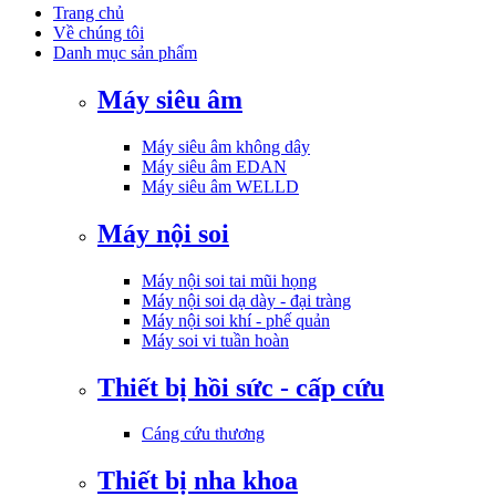
Trang chủ
Về chúng tôi
Danh mục sản phẩm
Máy siêu âm
Máy siêu âm không dây
Máy siêu âm EDAN
Máy siêu âm WELLD
Máy nội soi
Máy nội soi tai mũi họng
Máy nội soi dạ dày - đại tràng
Máy nội soi khí - phế quản
Máy soi vi tuần hoàn
Thiết bị hồi sức - cấp cứu
Cáng cứu thương
Thiết bị nha khoa