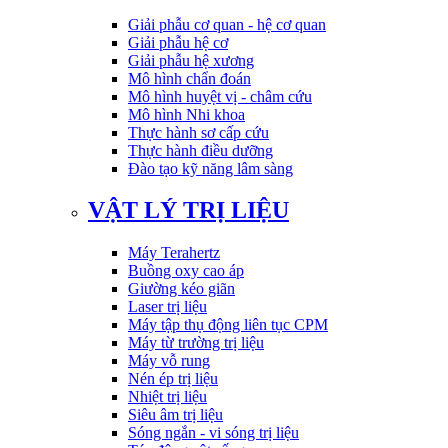
Giải phẫu cơ quan - hệ cơ quan
Giải phẫu hệ cơ
Giải phẫu hệ xương
Mô hình chẩn đoán
Mô hình huyệt vị - châm cứu
Mô hình Nhi khoa
Thực hành sơ cấp cứu
Thực hành điều dưỡng
Đào tạo kỹ năng lâm sàng
VẬT LÝ TRỊ LIỆU
Máy Terahertz
Buồng oxy cao áp
Giường kéo giãn
Laser trị liệu
Máy tập thụ động liên tục CPM
Máy từ trường trị liệu
Máy vỗ rung
Nén ép trị liệu
Nhiệt trị liệu
Siêu âm trị liệu
Sóng ngắn - vi sóng trị liệu