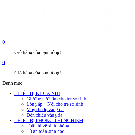
0
Giỏ hàng của bạn trống!
0
Giỏ hàng của bạn trống!
Danh mục
THIẾT BỊ KHOA NHI
Giường sưởi ấm cho trẻ sơ sinh
Lồng ấp – Nôi cho trẻ sơ sinh
Máy đo độ vàng da
Đèn chiếu vàng da
THIẾT BỊ PHÒNG THÍ NGHIỆM
Thiết bị vệ sinh phòng
Tủ an toàn sinh học