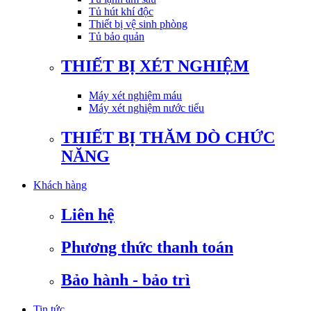
Tủ hút khí độc
Thiết bị vệ sinh phòng
Tủ bảo quản
THIẾT BỊ XÉT NGHIỆM
Máy xét nghiệm máu
Máy xét nghiệm nước tiểu
THIẾT BỊ THĂM DÒ CHỨC
NĂNG
Khách hàng
Liên hệ
Phương thức thanh toán
Bảo hành - bảo trì
Tin tức