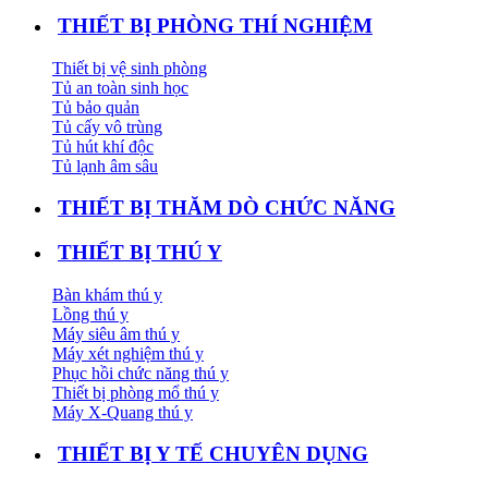
THIẾT BỊ PHÒNG THÍ NGHIỆM
Thiết bị vệ sinh phòng
Tủ an toàn sinh học
Tủ bảo quản
Tủ cấy vô trùng
Tủ hút khí độc
Tủ lạnh âm sâu
THIẾT BỊ THĂM DÒ CHỨC NĂNG
THIẾT BỊ THÚ Y
Bàn khám thú y
Lồng thú y
Máy siêu âm thú y
Máy xét nghiệm thú y
Phục hồi chức năng thú y
Thiết bị phòng mổ thú y
Máy X-Quang thú y
THIẾT BỊ Y TẾ CHUYÊN DỤNG