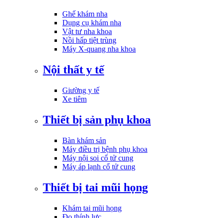
Ghế khám nha
Dụng cụ khám nha
Vật tư nha khoa
Nồi hấp tiệt trùng
Máy X-quang nha khoa
Nội thất y tế
Giường y tế
Xe tiêm
Thiết bị sản phụ khoa
Bàn khám sản
Máy điều trị bệnh phụ khoa
Máy nội soi cổ tử cung
Máy áp lạnh cổ tử cung
Thiết bị tai mũi họng
Khám tai mũi họng
Đo thính lực