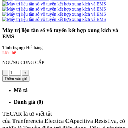
Máy trị liệu tần số vô tuyến kết hợp xung kích và
EMS
Tình trạng:
Hết hàng
Liên hệ
NGỪNG CUNG CẤP
-
+
Thêm vào giỏ
Mô tả
Đánh giá (0)
TECAR là từ viết tắt
của
T
ranferencia
E
lectica
CA
pacitiva
R
esistiva, có