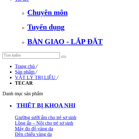
Chuyên môn
Tuyển dụng
BÀN GIAO - LẮP ĐẶT
Trang chủ
/
Sản phẩm
/
VẬT LÝ TRỊ LIỆU
/
TECAR
Danh mục sản phẩm
THIẾT BỊ KHOA NHI
Giường sưởi ấm cho trẻ sơ sinh
Lồng ấp – Nôi cho trẻ sơ sinh
Máy đo độ vàng da
Đèn chiếu vàng da