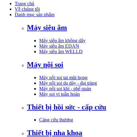
Trang chủ
Về chúng tôi
Danh mục sản phẩm
Máy siêu âm
Máy siêu âm không dây
Máy siêu âm EDAN
Máy siêu âm WELLD
Máy nội soi
Máy nội soi tai mũi họng
Máy nội soi dạ dày - đại tràng
Máy nội soi khí - phế quản
Máy soi vi tuần hoàn
Thiết bị hồi sức - cấp cứu
Cáng cứu thương
Thiết bị nha khoa