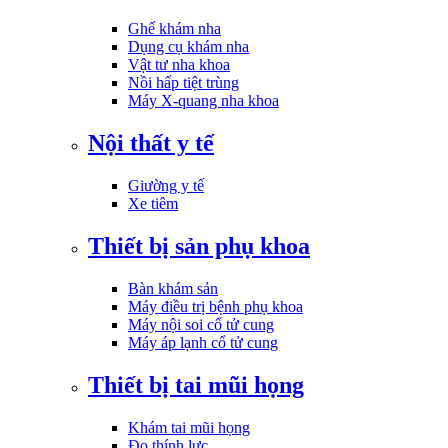
Ghế khám nha
Dụng cụ khám nha
Vật tư nha khoa
Nồi hấp tiệt trùng
Máy X-quang nha khoa
Nội thất y tế
Giường y tế
Xe tiêm
Thiết bị sản phụ khoa
Bàn khám sản
Máy điều trị bệnh phụ khoa
Máy nội soi cổ tử cung
Máy áp lạnh cổ tử cung
Thiết bị tai mũi họng
Khám tai mũi họng
Đo thính lực