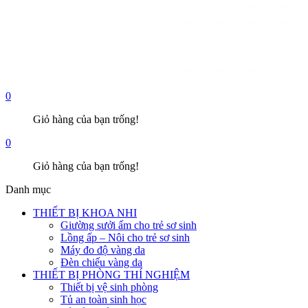
0
Giỏ hàng của bạn trống!
0
Giỏ hàng của bạn trống!
Danh mục
THIẾT BỊ KHOA NHI
Giường sưởi ấm cho trẻ sơ sinh
Lồng ấp – Nôi cho trẻ sơ sinh
Máy đo độ vàng da
Đèn chiếu vàng da
THIẾT BỊ PHÒNG THÍ NGHIỆM
Thiết bị vệ sinh phòng
Tủ an toàn sinh học