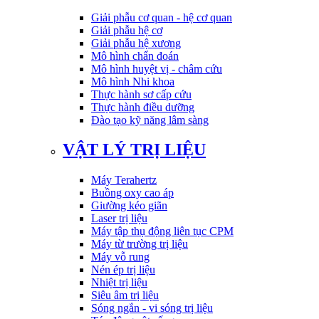
Giải phẫu cơ quan - hệ cơ quan
Giải phẫu hệ cơ
Giải phẫu hệ xương
Mô hình chẩn đoán
Mô hình huyệt vị - châm cứu
Mô hình Nhi khoa
Thực hành sơ cấp cứu
Thực hành điều dưỡng
Đào tạo kỹ năng lâm sàng
VẬT LÝ TRỊ LIỆU
Máy Terahertz
Buồng oxy cao áp
Giường kéo giãn
Laser trị liệu
Máy tập thụ động liên tục CPM
Máy từ trường trị liệu
Máy vỗ rung
Nén ép trị liệu
Nhiệt trị liệu
Siêu âm trị liệu
Sóng ngắn - vi sóng trị liệu