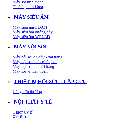
Máy soi tĩnh mạch
Thiết bị nam khoa
MÁY SIÊU ÂM
Máy siêu âm EDAN
Máy siêu âm không dây
Máy siêu âm WELLD
MÁY NỘI SOI
Máy nội soi dạ dày - đại tràng
Máy nội soi khí - phế quản
Máy nội soi tai mũi họng
Máy soi vi tuần hoàn
THIẾT BỊ HỒI SỨC - CẤP CỨU
Cáng cứu thương
NỘI THẤT Y TẾ
Giường y tế
Xe tiêm