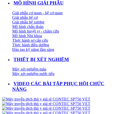
MÔ HÌNH GIẢI PHẪU
Giải phẫu cơ quan - hệ cơ quan
Giải phẫu hệ cơ
Giải phẫu hệ xương
Mô hình chẩn đoán
Mô hình huyệt vị - châm cứu
Mô hình Nhi khoa
Thực hành sơ cấp cứu
Thực hành điều dưỡng
Đào tạo kỹ năng lâm sàng
THIẾT BỊ XÉT NGHIỆM
Máy xét nghiệm máu
Máy xét nghiệm nước tiểu
VIDEO CÁC BÀI TẬP PHỤC HỒI CHỨC
NĂNG