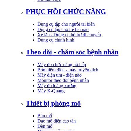
PHỤC HỒI CHỨC NĂNG
Dụng cụ tập cho người tai biến
Dụng cụ tập cho trẻ bại não
Xe lăn - Dụng cụ hỗ trợ di chuyển
Dụng cụ chỉnh hình
Theo dõi - chăm sóc bệnh nhân
Máy đo chức năng hô hấp
Bơm tiêm điện - máy truyền dịch
Máy điện tim - điện não
Monitor theo dõi bệnh nhân
Máy đo loãng xương
Máy X-Quang
Thiết bị phòng mổ
Bàn mổ
Dao mổ điện cao tần
Đèn mổ