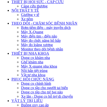
THIẾT BỊ HỒI SỨC - CẤP CỨU
Cáng cứu thương
NỘI THẤT Y TẾ
Giường y tế
Xe tiêm
THEO DÕI - CHĂM SÓC BỆNH NHÂN
Bơm tiêm điện - máy truyền dịch
Máy X-Quang
Máy điện tim - điện não
Máy đo chức năng hô hấp
Máy đo loãng xương
Monitor theo dõi bệnh nhân
THIẾT BỊ NHA KHOA
Dụng cụ khám nha
Ghế khám nha
Máy X-quang nha khoa
Nồi hấp tiệt trùng
Vật tư nha khoa
PHỤC HỒI CHỨC NĂNG
Dụng cụ chỉnh hình
Dụng cụ tập cho người tai biến
Dụng cụ tập cho trẻ bại não
Xe lăn - Dụng cụ hỗ trợ di chuyển
VẬT LÝ TRỊ LIỆU
Buồng oxy cao áp