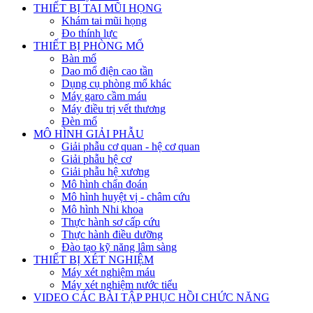
THIẾT BỊ TAI MŨI HỌNG
Khám tai mũi họng
Đo thính lực
THIẾT BỊ PHÒNG MỔ
Bàn mổ
Dao mổ điện cao tần
Dụng cụ phòng mổ khác
Máy garo cầm máu
Máy điều trị vết thương
Đèn mổ
MÔ HÌNH GIẢI PHẪU
Giải phẫu cơ quan - hệ cơ quan
Giải phẫu hệ cơ
Giải phẫu hệ xương
Mô hình chẩn đoán
Mô hình huyệt vị - châm cứu
Mô hình Nhi khoa
Thực hành sơ cấp cứu
Thực hành điều dưỡng
Đào tạo kỹ năng lâm sàng
THIẾT BỊ XÉT NGHIỆM
Máy xét nghiệm máu
Máy xét nghiệm nước tiểu
VIDEO CÁC BÀI TẬP PHỤC HỒI CHỨC NĂNG