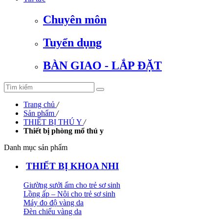
Chuyên môn
Tuyển dụng
BÀN GIAO - LẮP ĐẶT
Trang chủ
/
Sản phẩm
/
THIẾT BỊ THÚ Y
/
Thiết bị phòng mổ thú y
Danh mục sản phẩm
THIẾT BỊ KHOA NHI
Giường sưởi ấm cho trẻ sơ sinh
Lồng ấp – Nôi cho trẻ sơ sinh
Máy đo độ vàng da
Đèn chiếu vàng da