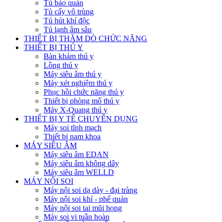
Tủ bảo quản
Tủ cấy vô trùng
Tủ hút khí độc
Tủ lạnh âm sâu
THIẾT BỊ THĂM DÒ CHỨC NĂNG
THIẾT BỊ THÚ Y
Bàn khám thú y
Lồng thú y
Máy siêu âm thú y
Máy xét nghiệm thú y
Phục hồi chức năng thú y
Thiết bị phòng mổ thú y
Máy X-Quang thú y
THIẾT BỊ Y TẾ CHUYÊN DỤNG
Máy soi tĩnh mạch
Thiết bị nam khoa
MÁY SIÊU ÂM
Máy siêu âm EDAN
Máy siêu âm không dây
Máy siêu âm WELLD
MÁY NỘI SOI
Máy nội soi dạ dày - đại tràng
Máy nội soi khí - phế quản
Máy nội soi tai mũi họng
Máy soi vi tuần hoàn