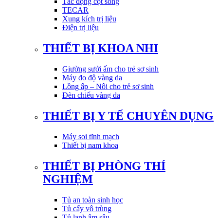
Tác động cột sống
TECAR
Xung kích trị liệu
Điện trị liệu
THIẾT BỊ KHOA NHI
Giường sưởi ấm cho trẻ sơ sinh
Máy đo độ vàng da
Lồng ấp – Nôi cho trẻ sơ sinh
Đèn chiếu vàng da
THIẾT BỊ Y TẾ CHUYÊN DỤNG
Máy soi tĩnh mạch
Thiết bị nam khoa
THIẾT BỊ PHÒNG THÍ
NGHIỆM
Tủ an toàn sinh học
Tủ cấy vô trùng
Tủ lạnh âm sâu