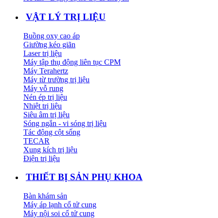
VẬT LÝ TRỊ LIỆU
Buồng oxy cao áp
Giường kéo giãn
Laser trị liệu
Máy tập thụ động liên tục CPM
Máy Terahertz
Máy từ trường trị liệu
Máy vỗ rung
Nén ép trị liệu
Nhiệt trị liệu
Siêu âm trị liệu
Sóng ngắn - vi sóng trị liệu
Tác động cột sống
TECAR
Xung kích trị liệu
Điện trị liệu
THIẾT BỊ SẢN PHỤ KHOA
Bàn khám sản
Máy áp lạnh cổ tử cung
Máy nội soi cổ tử cung