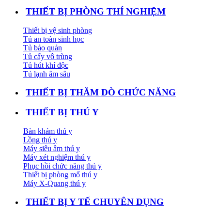
THIẾT BỊ PHÒNG THÍ NGHIỆM
Thiết bị vệ sinh phòng
Tủ an toàn sinh học
Tủ bảo quản
Tủ cấy vô trùng
Tủ hút khí độc
Tủ lạnh âm sâu
THIẾT BỊ THĂM DÒ CHỨC NĂNG
THIẾT BỊ THÚ Y
Bàn khám thú y
Lồng thú y
Máy siêu âm thú y
Máy xét nghiệm thú y
Phục hồi chức năng thú y
Thiết bị phòng mổ thú y
Máy X-Quang thú y
THIẾT BỊ Y TẾ CHUYÊN DỤNG