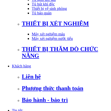
Tủ hút khí độc
Thiết bị vệ sinh phòng
Tủ bảo quản
THIẾT BỊ XÉT NGHIỆM
Máy xét nghiệm máu
Máy xét nghiệm nước tiểu
THIẾT BỊ THĂM DÒ CHỨC
NĂNG
Khách hàng
Liên hệ
Phương thức thanh toán
Bảo hành - bảo trì
Tin tức