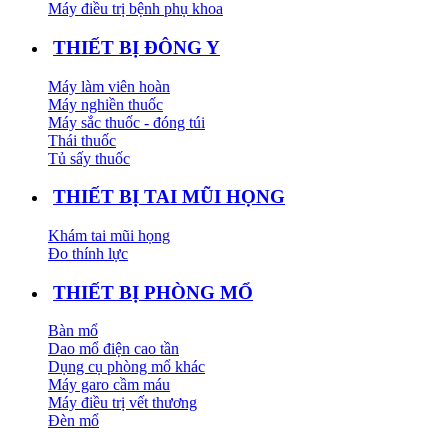
Máy điều trị bệnh phụ khoa
THIẾT BỊ ĐÔNG Y
Máy làm viên hoàn
Máy nghiền thuốc
Máy sắc thuốc - đóng túi
Thái thuốc
Tủ sấy thuốc
THIẾT BỊ TAI MŨI HỌNG
Khám tai mũi họng
Đo thính lực
THIẾT BỊ PHÒNG MỔ
Bàn mổ
Dao mổ điện cao tần
Dụng cụ phòng mổ khác
Máy garo cầm máu
Máy điều trị vết thương
Đèn mổ