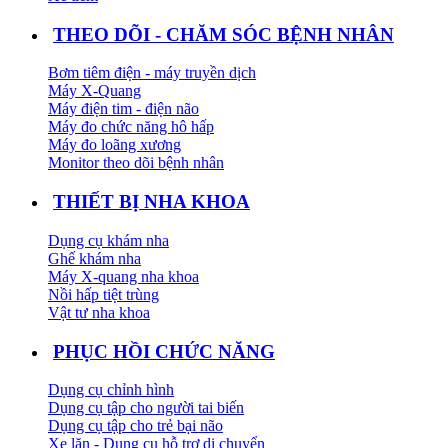
THEO DÕI - CHĂM SÓC BỆNH NHÂN
Bơm tiêm điện - máy truyền dịch
Máy X-Quang
Máy điện tim - điện não
Máy đo chức năng hô hấp
Máy đo loãng xương
Monitor theo dõi bệnh nhân
THIẾT BỊ NHA KHOA
Dụng cụ khám nha
Ghế khám nha
Máy X-quang nha khoa
Nồi hấp tiệt trùng
Vật tư nha khoa
PHỤC HỒI CHỨC NĂNG
Dụng cụ chỉnh hình
Dụng cụ tập cho người tai biến
Dụng cụ tập cho trẻ bại não
Xe lăn - Dụng cụ hỗ trợ di chuyển