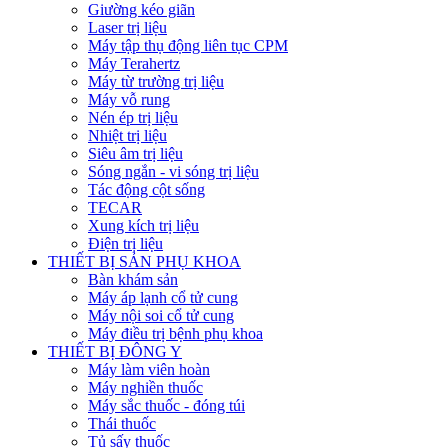
Giường kéo giãn
Laser trị liệu
Máy tập thụ động liên tục CPM
Máy Terahertz
Máy từ trường trị liệu
Máy vỗ rung
Nén ép trị liệu
Nhiệt trị liệu
Siêu âm trị liệu
Sóng ngắn - vi sóng trị liệu
Tác động cột sống
TECAR
Xung kích trị liệu
Điện trị liệu
THIẾT BỊ SẢN PHỤ KHOA
Bàn khám sản
Máy áp lạnh cổ tử cung
Máy nội soi cổ tử cung
Máy điều trị bệnh phụ khoa
THIẾT BỊ ĐÔNG Y
Máy làm viên hoàn
Máy nghiền thuốc
Máy sắc thuốc - đóng túi
Thái thuốc
Tủ sấy thuốc