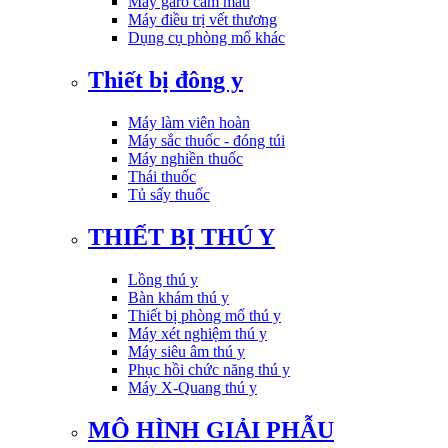
Máy garo cầm máu
Máy điều trị vết thương
Dụng cụ phòng mổ khác
Thiết bị đông y
Máy làm viên hoàn
Máy sắc thuốc - đóng túi
Máy nghiền thuốc
Thái thuốc
Tủ sấy thuốc
THIẾT BỊ THÚ Y
Lồng thú y
Bàn khám thú y
Thiết bị phòng mổ thú y
Máy xét nghiệm thú y
Máy siêu âm thú y
Phục hồi chức năng thú y
Máy X-Quang thú y
MÔ HÌNH GIẢI PHẪU