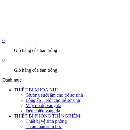
0
Giỏ hàng của bạn trống!
0
Giỏ hàng của bạn trống!
Danh mục
THIẾT BỊ KHOA NHI
Giường sưởi ấm cho trẻ sơ sinh
Lồng ấp – Nôi cho trẻ sơ sinh
Máy đo độ vàng da
Đèn chiếu vàng da
THIẾT BỊ PHÒNG THÍ NGHIỆM
Thiết bị vệ sinh phòng
Tủ an toàn sinh học