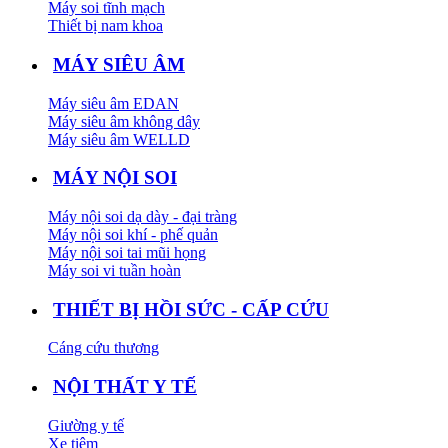
Máy soi tĩnh mạch
Thiết bị nam khoa
MÁY SIÊU ÂM
Máy siêu âm EDAN
Máy siêu âm không dây
Máy siêu âm WELLD
MÁY NỘI SOI
Máy nội soi dạ dày - đại tràng
Máy nội soi khí - phế quản
Máy nội soi tai mũi họng
Máy soi vi tuần hoàn
THIẾT BỊ HỒI SỨC - CẤP CỨU
Cáng cứu thương
NỘI THẤT Y TẾ
Giường y tế
Xe tiêm