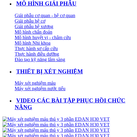
MÔ HÌNH GIẢI PHẪU
Giải phẫu cơ quan - hệ cơ quan
Giải phẫu hệ cơ
Giải phẫu hệ xương
Mô hình chẩn đoán
Mô hình huyệt vị - châm cứu
Mô hình Nhi khoa
Thực hành sơ cấp cứu
Thực hành điều dưỡng
Đào tạo kỹ năng lâm sàng
THIẾT BỊ XÉT NGHIỆM
Máy xét nghiệm máu
Máy xét nghiệm nước tiểu
VIDEO CÁC BÀI TẬP PHỤC HỒI CHỨC
NĂNG