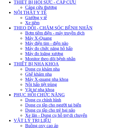
THIẾT BỊ HỒI SỨC - CẤP CỨU
Cáng cứu thương
NỘI THẤT Y TẾ
Giường y tế
Xe tiêm
THEO DÕI - CHĂM SÓC BỆNH NHÂN
Bơm tiêm điện - máy truyền dịch
Máy X-Quang
Máy điện tim - điện não
Máy đo chức năng hô hấp
Máy đo loãng xương
Monitor theo dõi bệnh nhân
THIẾT BỊ NHA KHOA
Dụng cụ khám nha
Ghế khám nha
Máy X-quang nha khoa
Nồi hấp tiệt trùng
Vật tư nha khoa
PHỤC HỒI CHỨC NĂNG
Dụng cụ chỉnh hình
Dụng cụ tập cho người tai biến
Dụng cụ tập cho trẻ bại não
Xe lăn - Dụng cụ hỗ trợ di chuyển
VẬT LÝ TRỊ LIỆU
Buồng oxy cao áp