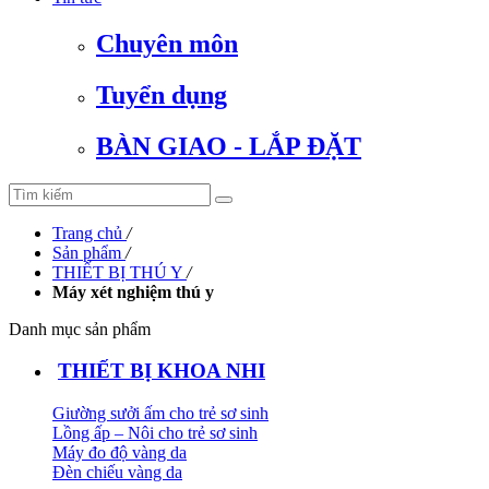
Chuyên môn
Tuyển dụng
BÀN GIAO - LẮP ĐẶT
Trang chủ
/
Sản phẩm
/
THIẾT BỊ THÚ Y
/
Máy xét nghiệm thú y
Danh mục sản phẩm
THIẾT BỊ KHOA NHI
Giường sưởi ấm cho trẻ sơ sinh
Lồng ấp – Nôi cho trẻ sơ sinh
Máy đo độ vàng da
Đèn chiếu vàng da