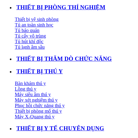
THIẾT BỊ PHÒNG THÍ NGHIỆM
Thiết bị vệ sinh phòng
Tủ an toàn sinh học
Tủ bảo quản
Tủ cấy vô trùng
Tủ hút khí độc
Tủ lạnh âm sâu
THIẾT BỊ THĂM DÒ CHỨC NĂNG
THIẾT BỊ THÚ Y
Bàn khám thú y
Lồng thú y
Máy siêu âm thú y
Máy xét nghiệm thú y
Phục hồi chức năng thú y
Thiết bị phòng mổ thú y
Máy X-Quang thú y
THIẾT BỊ Y TẾ CHUYÊN DỤNG