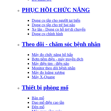
PHỤC HỒI CHỨC NĂNG
Dụng cụ tập cho người tai biến
Dụng cụ tập cho trẻ bại não
Xe lăn - Dụng cụ hỗ trợ di chuyển
Dụng cụ chỉnh hình
Theo dõi - chăm sóc bệnh nhân
Máy đo chức năng hô hấp
Bơm tiêm điện - máy truyền dịch
Máy điện tim - điện não
Monitor theo dõi bệnh nhân
Máy đo loãng xương
Máy X-Quang
Thiết bị phòng mổ
Bàn mổ
Dao mổ điện cao tần
Đèn mổ