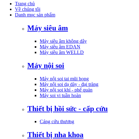
Trang chủ
Về chúng tôi
Danh mục sản phẩm
Máy siêu âm
Máy siêu âm không dây
Máy siêu âm EDAN
Máy siêu âm WELLD
Máy nội soi
Máy nội soi tai mũi họng
Máy nội soi dạ dày - đại tràng
Máy nội soi khí - phế quản
Máy soi vi tuần hoàn
Thiết bị hồi sức - cấp cứu
Cáng cứu thương
Thiết bị nha khoa