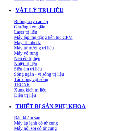
VẬT LÝ TRỊ LIỆU
Buồng oxy cao áp
Giường kéo giãn
Laser trị liệu
Máy tập thụ động liên tục CPM
Máy Terahertz
Máy từ trường trị liệu
Máy vỗ rung
Nén ép trị liệu
Nhiệt trị liệu
Siêu âm trị liệu
Sóng ngắn - vi sóng trị liệu
Tác động cột sống
TECAR
Xung kích trị liệu
Điện trị liệu
THIẾT BỊ SẢN PHỤ KHOA
Bàn khám sản
Máy áp lạnh cổ tử cung
Máy nội soi cổ tử cung