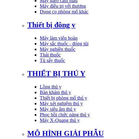
Máy garo cầm máu
Máy điều trị vết thương
Dụng cụ phòng mổ khác
Thiết bị đông y
Máy làm viên hoàn
Máy sắc thuốc - đóng túi
Máy nghiền thuốc
Thái thuốc
Tủ sấy thuốc
THIẾT BỊ THÚ Y
Lồng thú y
Bàn khám thú y
Thiết bị phòng mổ thú y
Máy xét nghiệm thú y
Máy siêu âm thú y
Phục hồi chức năng thú y
Máy X-Quang thú y
MÔ HÌNH GIẢI PHẪU