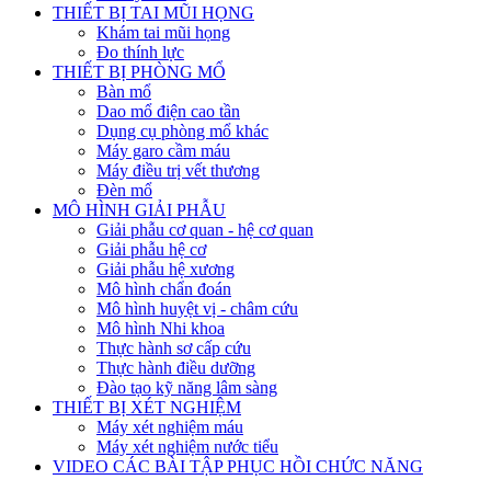
THIẾT BỊ TAI MŨI HỌNG
Khám tai mũi họng
Đo thính lực
THIẾT BỊ PHÒNG MỔ
Bàn mổ
Dao mổ điện cao tần
Dụng cụ phòng mổ khác
Máy garo cầm máu
Máy điều trị vết thương
Đèn mổ
MÔ HÌNH GIẢI PHẪU
Giải phẫu cơ quan - hệ cơ quan
Giải phẫu hệ cơ
Giải phẫu hệ xương
Mô hình chẩn đoán
Mô hình huyệt vị - châm cứu
Mô hình Nhi khoa
Thực hành sơ cấp cứu
Thực hành điều dưỡng
Đào tạo kỹ năng lâm sàng
THIẾT BỊ XÉT NGHIỆM
Máy xét nghiệm máu
Máy xét nghiệm nước tiểu
VIDEO CÁC BÀI TẬP PHỤC HỒI CHỨC NĂNG