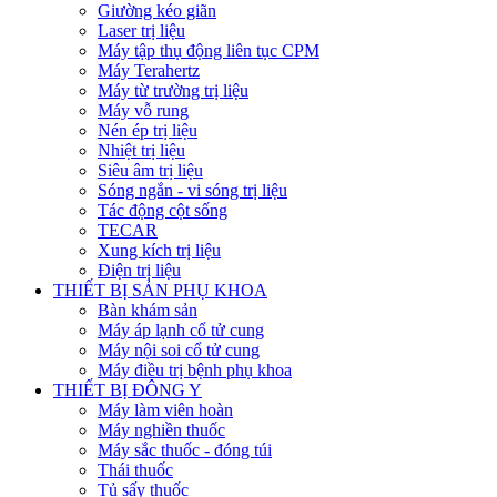
Giường kéo giãn
Laser trị liệu
Máy tập thụ động liên tục CPM
Máy Terahertz
Máy từ trường trị liệu
Máy vỗ rung
Nén ép trị liệu
Nhiệt trị liệu
Siêu âm trị liệu
Sóng ngắn - vi sóng trị liệu
Tác động cột sống
TECAR
Xung kích trị liệu
Điện trị liệu
THIẾT BỊ SẢN PHỤ KHOA
Bàn khám sản
Máy áp lạnh cổ tử cung
Máy nội soi cổ tử cung
Máy điều trị bệnh phụ khoa
THIẾT BỊ ĐÔNG Y
Máy làm viên hoàn
Máy nghiền thuốc
Máy sắc thuốc - đóng túi
Thái thuốc
Tủ sấy thuốc