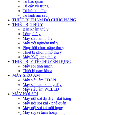
Tủ bảo quản
Tủ cấy vô trùng
Tủ hút khí độc
Tủ lạnh âm sâu
THIẾT BỊ THĂM DÒ CHỨC NĂNG
THIẾT BỊ THÚ Y
Bàn khám thú y
Lồng thú y
Máy siêu âm thú y
Máy xét nghiệm thú y
Phục hồi chức năng thú y
Thiết bị phòng mổ thú y
Máy X-Quang thú y
THIẾT BỊ Y TẾ CHUYÊN DỤNG
Máy soi tĩnh mạch
Thiết bị nam khoa
MÁY SIÊU ÂM
Máy siêu âm EDAN
Máy siêu âm không dây
Máy siêu âm WELLD
MÁY NỘI SOI
Máy nội soi dạ dày - đại tràng
Máy nội soi khí - phế quản
Máy nội soi tai mũi họng
Máy soi vi tuần hoàn