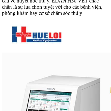
cầu về huyết học thú y, EDAN H30 VET chắc
chắn là sự lựa chọn tuyệt vời cho các bệnh viện,
phòng khám hay cơ sở chăm sóc thú y