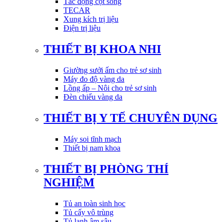
Tác động cột sống
TECAR
Xung kích trị liệu
Điện trị liệu
THIẾT BỊ KHOA NHI
Giường sưởi ấm cho trẻ sơ sinh
Máy đo độ vàng da
Lồng ấp – Nôi cho trẻ sơ sinh
Đèn chiếu vàng da
THIẾT BỊ Y TẾ CHUYÊN DỤNG
Máy soi tĩnh mạch
Thiết bị nam khoa
THIẾT BỊ PHÒNG THÍ
NGHIỆM
Tủ an toàn sinh học
Tủ cấy vô trùng
Tủ lạnh âm sâu