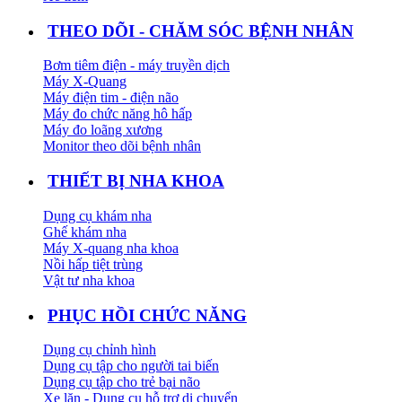
THEO DÕI - CHĂM SÓC BỆNH NHÂN
Bơm tiêm điện - máy truyền dịch
Máy X-Quang
Máy điện tim - điện não
Máy đo chức năng hô hấp
Máy đo loãng xương
Monitor theo dõi bệnh nhân
THIẾT BỊ NHA KHOA
Dụng cụ khám nha
Ghế khám nha
Máy X-quang nha khoa
Nồi hấp tiệt trùng
Vật tư nha khoa
PHỤC HỒI CHỨC NĂNG
Dụng cụ chỉnh hình
Dụng cụ tập cho người tai biến
Dụng cụ tập cho trẻ bại não
Xe lăn - Dụng cụ hỗ trợ di chuyển