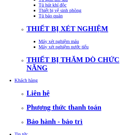
Tủ hút khí độc
Thiết bị vệ sinh phòng
Tủ bảo quản
THIẾT BỊ XÉT NGHIỆM
Máy xét nghiệm máu
Máy xét nghiệm nước tiểu
THIẾT BỊ THĂM DÒ CHỨC
NĂNG
Khách hàng
Liên hệ
Phương thức thanh toán
Bảo hành - bảo trì
Tin tức