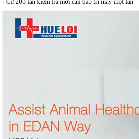
- Cứ 200 lần kiểm tra mới cần bảo trì máy một lần