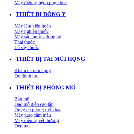
Máy điều trị bệnh phụ khoa
THIẾT BỊ ĐÔNG Y
Máy làm viên hoàn
Máy nghiền thuốc
Máy sắc thuốc - đóng túi
Thái thuốc
Tủ sấy thuốc
THIẾT BỊ TAI MŨI HỌNG
Khám tai mũi họng
Đo thính lực
THIẾT BỊ PHÒNG MỔ
Bàn mổ
Dao mổ điện cao tần
Dụng cụ phòng mổ khác
Máy garo cầm máu
Máy điều trị vết thương
Đèn mổ