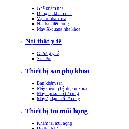
Ghế khám nha
Dụng cụ khám nha
Vật tư nha khoa
Nồi hấp tiệt trùng
Máy X-quang nha khoa
Nội thất y tế
Giường y tế
Xe tiêm
Thiết bị sản phụ khoa
Bàn khám sản
Máy điều trị bệnh phụ khoa
Máy nội soi cổ tử cung
Máy áp lạnh cổ tử cung
Thiết bị tai mũi họng
Khám tai mũi họng
Đo thính lực