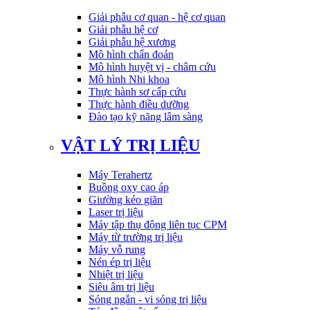
Giải phẫu cơ quan - hệ cơ quan
Giải phẫu hệ cơ
Giải phẫu hệ xương
Mô hình chẩn đoán
Mô hình huyệt vị - châm cứu
Mô hình Nhi khoa
Thực hành sơ cấp cứu
Thực hành điều dưỡng
Đào tạo kỹ năng lâm sàng
VẬT LÝ TRỊ LIỆU
Máy Terahertz
Buồng oxy cao áp
Giường kéo giãn
Laser trị liệu
Máy tập thụ động liên tục CPM
Máy từ trường trị liệu
Máy vỗ rung
Nén ép trị liệu
Nhiệt trị liệu
Siêu âm trị liệu
Sóng ngắn - vi sóng trị liệu