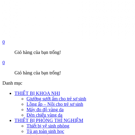
0
Giỏ hàng của bạn trống!
0
Giỏ hàng của bạn trống!
Danh mục
THIẾT BỊ KHOA NHI
Giường sưởi ấm cho trẻ sơ sinh
Lồng ấp – Nôi cho trẻ sơ sinh
Máy đo độ vàng da
Đèn chiếu vàng da
THIẾT BỊ PHÒNG THÍ NGHIỆM
Thiết bị vệ sinh phòng
Tủ an toàn sinh học