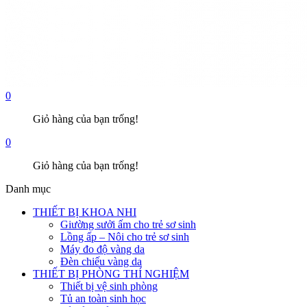
0
Giỏ hàng của bạn trống!
0
Giỏ hàng của bạn trống!
Danh mục
THIẾT BỊ KHOA NHI
Giường sưởi ấm cho trẻ sơ sinh
Lồng ấp – Nôi cho trẻ sơ sinh
Máy đo độ vàng da
Đèn chiếu vàng da
THIẾT BỊ PHÒNG THÍ NGHIỆM
Thiết bị vệ sinh phòng
Tủ an toàn sinh học