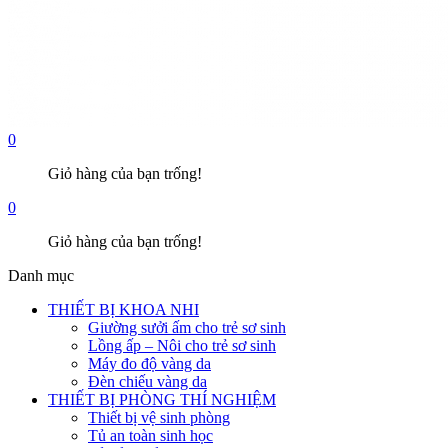
0
Giỏ hàng của bạn trống!
0
Giỏ hàng của bạn trống!
Danh mục
THIẾT BỊ KHOA NHI
Giường sưởi ấm cho trẻ sơ sinh
Lồng ấp – Nôi cho trẻ sơ sinh
Máy đo độ vàng da
Đèn chiếu vàng da
THIẾT BỊ PHÒNG THÍ NGHIỆM
Thiết bị vệ sinh phòng
Tủ an toàn sinh học