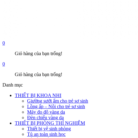
0
Giỏ hàng của bạn trống!
0
Giỏ hàng của bạn trống!
Danh mục
THIẾT BỊ KHOA NHI
Giường sưởi ấm cho trẻ sơ sinh
Lồng ấp – Nôi cho trẻ sơ sinh
Máy đo độ vàng da
Đèn chiếu vàng da
THIẾT BỊ PHÒNG THÍ NGHIỆM
Thiết bị vệ sinh phòng
Tủ an toàn sinh học