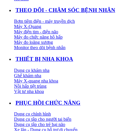
THEO DÕI - CHĂM SÓC BỆNH NHÂN
Bơm tiêm điện - máy truyền dịch
Máy X-Quang
Máy điện tim - điện não
Máy đo chức năng hô hấp
Máy đo loãng xương
Monitor theo dõi bệnh nhân
THIẾT BỊ NHA KHOA
Dụng cụ khám nha
Ghế khám nha
Máy X-quang nha khoa
Nồi hấp tiệt trùng
Vật tư nha khoa
PHỤC HỒI CHỨC NĂNG
Dụng cụ chỉnh hình
Dụng cụ tập cho người tai biến
Dụng cụ tập cho trẻ bại não
Xe lăn - Dụng cụ hỗ trợ di chuyển