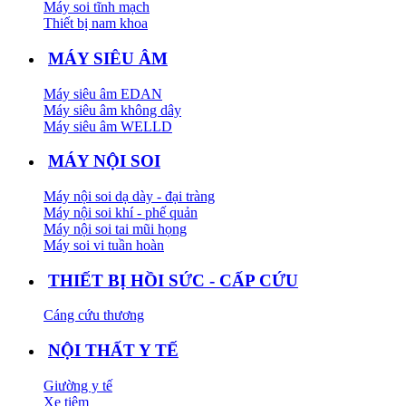
Máy soi tĩnh mạch
Thiết bị nam khoa
MÁY SIÊU ÂM
Máy siêu âm EDAN
Máy siêu âm không dây
Máy siêu âm WELLD
MÁY NỘI SOI
Máy nội soi dạ dày - đại tràng
Máy nội soi khí - phế quản
Máy nội soi tai mũi họng
Máy soi vi tuần hoàn
THIẾT BỊ HỒI SỨC - CẤP CỨU
Cáng cứu thương
NỘI THẤT Y TẾ
Giường y tế
Xe tiêm