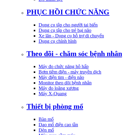
PHỤC HỒI CHỨC NĂNG
Dụng cụ tập cho người tai biến
Dụng cụ tập cho trẻ bại não
Xe lăn - Dụng cụ hỗ trợ di chuyển
Dụng cụ chỉnh hình
Theo dõi - chăm sóc bệnh nhân
Máy đo chức năng hô hấp
Bơm tiêm điện - máy truyền dịch
Máy điện tim - điện não
Monitor theo dõi bệnh nhân
Máy đo loãng xương
Máy X-Quang
Thiết bị phòng mổ
Bàn mổ
Dao mổ điện cao tần
Đèn mổ