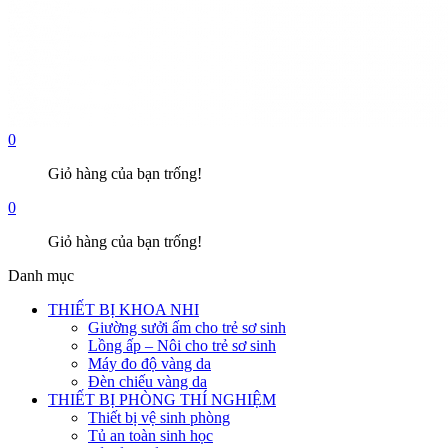
0
Giỏ hàng của bạn trống!
0
Giỏ hàng của bạn trống!
Danh mục
THIẾT BỊ KHOA NHI
Giường sưởi ấm cho trẻ sơ sinh
Lồng ấp – Nôi cho trẻ sơ sinh
Máy đo độ vàng da
Đèn chiếu vàng da
THIẾT BỊ PHÒNG THÍ NGHIỆM
Thiết bị vệ sinh phòng
Tủ an toàn sinh học