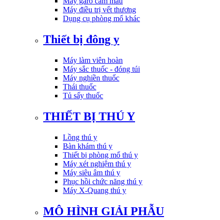
Máy garo cầm máu
Máy điều trị vết thương
Dụng cụ phòng mổ khác
Thiết bị đông y
Máy làm viên hoàn
Máy sắc thuốc - đóng túi
Máy nghiền thuốc
Thái thuốc
Tủ sấy thuốc
THIẾT BỊ THÚ Y
Lồng thú y
Bàn khám thú y
Thiết bị phòng mổ thú y
Máy xét nghiệm thú y
Máy siêu âm thú y
Phục hồi chức năng thú y
Máy X-Quang thú y
MÔ HÌNH GIẢI PHẪU