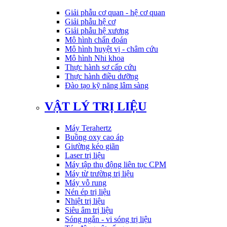
Giải phẫu cơ quan - hệ cơ quan
Giải phẫu hệ cơ
Giải phẫu hệ xương
Mô hình chẩn đoán
Mô hình huyệt vị - châm cứu
Mô hình Nhi khoa
Thực hành sơ cấp cứu
Thực hành điều dưỡng
Đào tạo kỹ năng lâm sàng
VẬT LÝ TRỊ LIỆU
Máy Terahertz
Buồng oxy cao áp
Giường kéo giãn
Laser trị liệu
Máy tập thụ động liên tục CPM
Máy từ trường trị liệu
Máy vỗ rung
Nén ép trị liệu
Nhiệt trị liệu
Siêu âm trị liệu
Sóng ngắn - vi sóng trị liệu