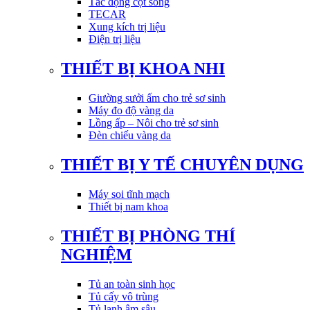
Tác động cột sống
TECAR
Xung kích trị liệu
Điện trị liệu
THIẾT BỊ KHOA NHI
Giường sưởi ấm cho trẻ sơ sinh
Máy đo độ vàng da
Lồng ấp – Nôi cho trẻ sơ sinh
Đèn chiếu vàng da
THIẾT BỊ Y TẾ CHUYÊN DỤNG
Máy soi tĩnh mạch
Thiết bị nam khoa
THIẾT BỊ PHÒNG THÍ
NGHIỆM
Tủ an toàn sinh học
Tủ cấy vô trùng
Tủ lạnh âm sâu