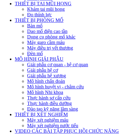
THIẾT BỊ TAI MŨI HỌNG
Khám tai mũi họng
Đo thính lực
THIẾT BỊ PHÒNG MỔ
Bàn mổ
Dao mổ điện cao tần
Dụng cụ phòng mổ khác
Máy garo cầm máu
Máy điều trị vết thương
Đèn mổ
MÔ HÌNH GIẢI PHẪU
Giải phẫu cơ quan - hệ cơ quan
Giải phẫu hệ cơ
Giải phẫu hệ xương
Mô hình chẩn đoán
Mô hình huyệt vị - châm cứu
Mô hình Nhi khoa
Thực hành sơ cấp cứu
Thực hành điều dưỡng
Đào tạo kỹ năng lâm sàng
THIẾT BỊ XÉT NGHIỆM
Máy xét nghiệm máu
Máy xét nghiệm nước tiểu
VIDEO CÁC BÀI TẬP PHỤC HỒI CHỨC NĂNG