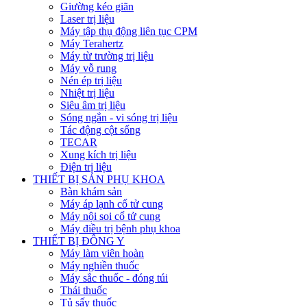
Giường kéo giãn
Laser trị liệu
Máy tập thụ động liên tục CPM
Máy Terahertz
Máy từ trường trị liệu
Máy vỗ rung
Nén ép trị liệu
Nhiệt trị liệu
Siêu âm trị liệu
Sóng ngắn - vi sóng trị liệu
Tác động cột sống
TECAR
Xung kích trị liệu
Điện trị liệu
THIẾT BỊ SẢN PHỤ KHOA
Bàn khám sản
Máy áp lạnh cổ tử cung
Máy nội soi cổ tử cung
Máy điều trị bệnh phụ khoa
THIẾT BỊ ĐÔNG Y
Máy làm viên hoàn
Máy nghiền thuốc
Máy sắc thuốc - đóng túi
Thái thuốc
Tủ sấy thuốc