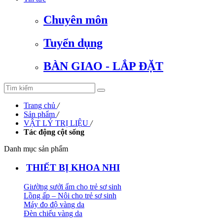
Chuyên môn
Tuyển dụng
BÀN GIAO - LẮP ĐẶT
Trang chủ
/
Sản phẩm
/
VẬT LÝ TRỊ LIỆU
/
Tác động cột sống
Danh mục sản phẩm
THIẾT BỊ KHOA NHI
Giường sưởi ấm cho trẻ sơ sinh
Lồng ấp – Nôi cho trẻ sơ sinh
Máy đo độ vàng da
Đèn chiếu vàng da