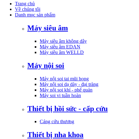
Trang chủ
Về chúng tôi
Danh mục sản phẩm
Máy siêu âm
Máy siêu âm không dây
Máy siêu âm EDAN
Máy siêu âm WELLD
Máy nội soi
Máy nội soi tai mũi họng
Máy nội soi dạ dày - đại tràng
Máy nội soi khí - phế quản
Máy soi vi tuần hoàn
Thiết bị hồi sức - cấp cứu
Cáng cứu thương
Thiết bị nha khoa