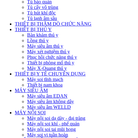
Tủ bảo quản
Tủ cấy vô trùng
Tủ hút khí độc
Tủ lạnh âm sâu
THIẾT BỊ THĂM DÒ CHỨC NĂNG
THIẾT BỊ THÚ Y
Bàn khám thú y
Lồng thú y
Máy siêu âm thú y
Máy xét nghiệm thú y
Phục hồi chức năng thú y
Thiết bị phòng mổ thú y
Máy X-Quang thú y
THIẾT BỊ Y TẾ CHUYÊN DỤNG
Máy soi tĩnh mạch
Thiết bị nam khoa
MÁY SIÊU ÂM
Máy siêu âm EDAN
Máy siêu âm không dây
Máy siêu âm WELLD
MÁY NỘI SOI
Máy nội soi dạ dày - đại tràng
Máy nội soi khí - phế quản
Máy nội soi tai mũi họng
Máy soi vi tuần hoàn