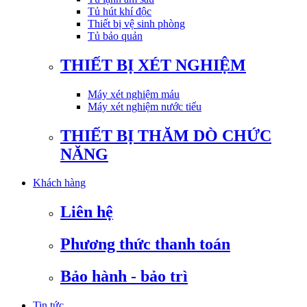
Tủ hút khí độc
Thiết bị vệ sinh phòng
Tủ bảo quản
THIẾT BỊ XÉT NGHIỆM
Máy xét nghiệm máu
Máy xét nghiệm nước tiểu
THIẾT BỊ THĂM DÒ CHỨC
NĂNG
Khách hàng
Liên hệ
Phương thức thanh toán
Bảo hành - bảo trì
Tin tức