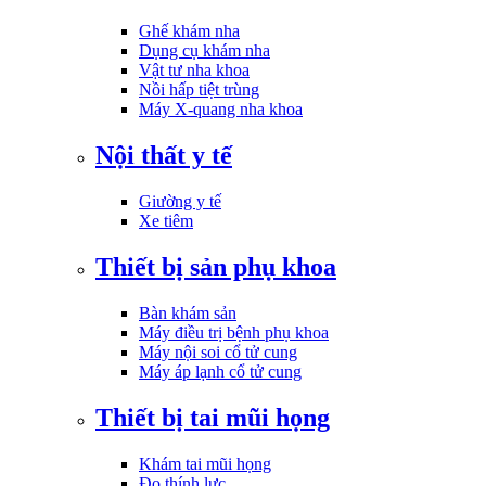
Ghế khám nha
Dụng cụ khám nha
Vật tư nha khoa
Nồi hấp tiệt trùng
Máy X-quang nha khoa
Nội thất y tế
Giường y tế
Xe tiêm
Thiết bị sản phụ khoa
Bàn khám sản
Máy điều trị bệnh phụ khoa
Máy nội soi cổ tử cung
Máy áp lạnh cổ tử cung
Thiết bị tai mũi họng
Khám tai mũi họng
Đo thính lực