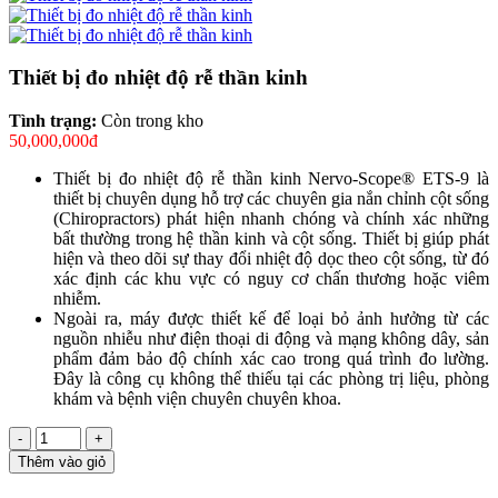
Thiết bị đo nhiệt độ rễ thần kinh
Tình trạng:
Còn trong kho
50,000,000đ
Thiết bị đo nhiệt độ rễ thần kinh Nervo-Scope® ETS-9 là
thiết bị chuyên dụng hỗ trợ các chuyên gia nắn chỉnh cột sống
(Chiropractors) phát hiện nhanh chóng và chính xác những
bất thường trong hệ thần kinh và cột sống. Thiết bị giúp phát
hiện và theo dõi sự thay đổi nhiệt độ dọc theo cột sống, từ đó
xác định các khu vực có nguy cơ chấn thương hoặc viêm
nhiễm.
Ngoài ra, máy được thiết kế để loại bỏ ảnh hưởng từ các
nguồn nhiễu như điện thoại di động và mạng không dây, sản
phẩm đảm bảo độ chính xác cao trong quá trình đo lường.
Đây là công cụ không thể thiếu tại các phòng trị liệu, phòng
khám và bệnh viện chuyên chuyên khoa.
-
+
Thêm vào giỏ