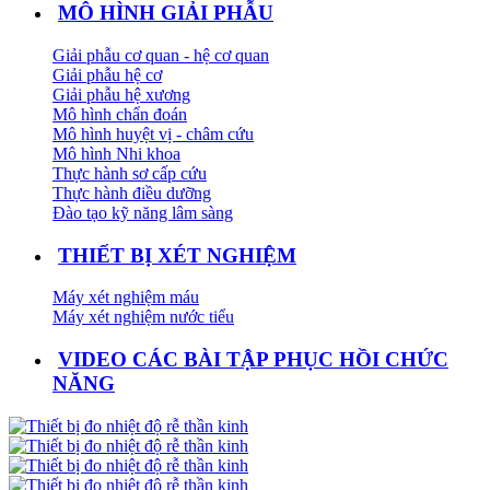
MÔ HÌNH GIẢI PHẪU
Giải phẫu cơ quan - hệ cơ quan
Giải phẫu hệ cơ
Giải phẫu hệ xương
Mô hình chẩn đoán
Mô hình huyệt vị - châm cứu
Mô hình Nhi khoa
Thực hành sơ cấp cứu
Thực hành điều dưỡng
Đào tạo kỹ năng lâm sàng
THIẾT BỊ XÉT NGHIỆM
Máy xét nghiệm máu
Máy xét nghiệm nước tiểu
VIDEO CÁC BÀI TẬP PHỤC HỒI CHỨC
NĂNG