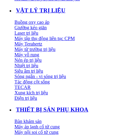
VẬT LÝ TRỊ LIỆU
Buồng oxy cao áp
Giường kéo giãn
Laser trị liệu
Máy tập thụ động liên tục CPM
Máy Terahertz
Máy từ trường trị liệu
Máy vỗ rung
Nén ép trị liệu
Nhiệt trị liệu
Siêu âm trị liệu
Sóng ngắn - vi sóng trị liệu
Tác động cột sống
TECAR
Xung kích trị liệu
Điện trị liệu
THIẾT BỊ SẢN PHỤ KHOA
Bàn khám sản
Máy áp lạnh cổ tử cung
Máy nội soi cổ tử cung