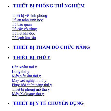
THIẾT BỊ PHÒNG THÍ NGHIỆM
Thiết bị vệ sinh phòng
Tủ an toàn sinh học
Tủ bảo quản
Tủ cấy vô trùng
Tủ hút khí độc
Tủ lạnh âm sâu
THIẾT BỊ THĂM DÒ CHỨC NĂNG
THIẾT BỊ THÚ Y
Bàn khám thú y
Lồng thú y
Máy siêu âm thú y
Máy xét nghiệm thú y
Phục hồi chức năng thú y
Thiết bị phòng mổ thú y
Máy X-Quang thú y
THIẾT BỊ Y TẾ CHUYÊN DỤNG