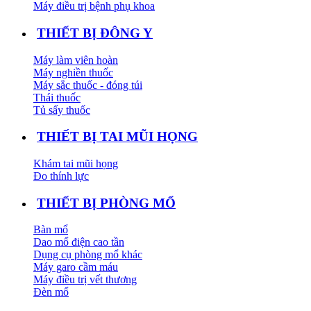
Máy điều trị bệnh phụ khoa
THIẾT BỊ ĐÔNG Y
Máy làm viên hoàn
Máy nghiền thuốc
Máy sắc thuốc - đóng túi
Thái thuốc
Tủ sấy thuốc
THIẾT BỊ TAI MŨI HỌNG
Khám tai mũi họng
Đo thính lực
THIẾT BỊ PHÒNG MỔ
Bàn mổ
Dao mổ điện cao tần
Dụng cụ phòng mổ khác
Máy garo cầm máu
Máy điều trị vết thương
Đèn mổ