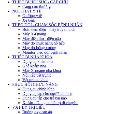
THIẾT BỊ HỒI SỨC - CẤP CỨU
Cáng cứu thương
NỘI THẤT Y TẾ
Giường y tế
Xe tiêm
THEO DÕI - CHĂM SÓC BỆNH NHÂN
Bơm tiêm điện - máy truyền dịch
Máy X-Quang
Máy điện tim - điện não
Máy đo chức năng hô hấp
Máy đo loãng xương
Monitor theo dõi bệnh nhân
THIẾT BỊ NHA KHOA
Dụng cụ khám nha
Ghế khám nha
Máy X-quang nha khoa
Nồi hấp tiệt trùng
Vật tư nha khoa
PHỤC HỒI CHỨC NĂNG
Dụng cụ chỉnh hình
Dụng cụ tập cho người tai biến
Dụng cụ tập cho trẻ bại não
Xe lăn - Dụng cụ hỗ trợ di chuyển
VẬT LÝ TRỊ LIỆU
Buồng oxy cao áp