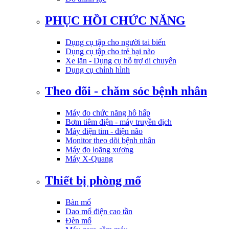
PHỤC HỒI CHỨC NĂNG
Dụng cụ tập cho người tai biến
Dụng cụ tập cho trẻ bại não
Xe lăn - Dụng cụ hỗ trợ di chuyển
Dụng cụ chỉnh hình
Theo dõi - chăm sóc bệnh nhân
Máy đo chức năng hô hấp
Bơm tiêm điện - máy truyền dịch
Máy điện tim - điện não
Monitor theo dõi bệnh nhân
Máy đo loãng xương
Máy X-Quang
Thiết bị phòng mổ
Bàn mổ
Dao mổ điện cao tần
Đèn mổ