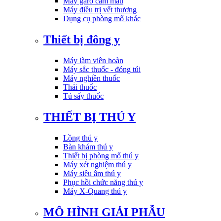
Máy garo cầm máu
Máy điều trị vết thương
Dụng cụ phòng mổ khác
Thiết bị đông y
Máy làm viên hoàn
Máy sắc thuốc - đóng túi
Máy nghiền thuốc
Thái thuốc
Tủ sấy thuốc
THIẾT BỊ THÚ Y
Lồng thú y
Bàn khám thú y
Thiết bị phòng mổ thú y
Máy xét nghiệm thú y
Máy siêu âm thú y
Phục hồi chức năng thú y
Máy X-Quang thú y
MÔ HÌNH GIẢI PHẪU