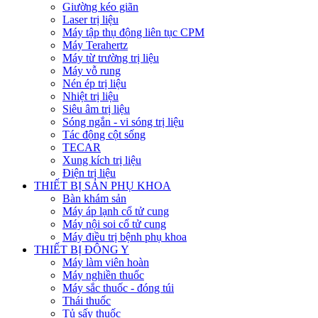
Giường kéo giãn
Laser trị liệu
Máy tập thụ động liên tục CPM
Máy Terahertz
Máy từ trường trị liệu
Máy vỗ rung
Nén ép trị liệu
Nhiệt trị liệu
Siêu âm trị liệu
Sóng ngắn - vi sóng trị liệu
Tác động cột sống
TECAR
Xung kích trị liệu
Điện trị liệu
THIẾT BỊ SẢN PHỤ KHOA
Bàn khám sản
Máy áp lạnh cổ tử cung
Máy nội soi cổ tử cung
Máy điều trị bệnh phụ khoa
THIẾT BỊ ĐÔNG Y
Máy làm viên hoàn
Máy nghiền thuốc
Máy sắc thuốc - đóng túi
Thái thuốc
Tủ sấy thuốc