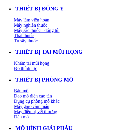
THIẾT BỊ ĐÔNG Y
Máy làm viên hoàn
Máy nghiền thuốc
Máy sắc thuốc - đóng túi
Thái thuốc
Tủ sấy thuốc
THIẾT BỊ TAI MŨI HỌNG
Khám tai mũi họng
Đo thính lực
THIẾT BỊ PHÒNG MỔ
Bàn mổ
Dao mổ điện cao tần
Dụng cụ phòng mổ khác
Máy garo cầm máu
Máy điều trị vết thương
Đèn mổ
MÔ HÌNH GIẢI PHẪU