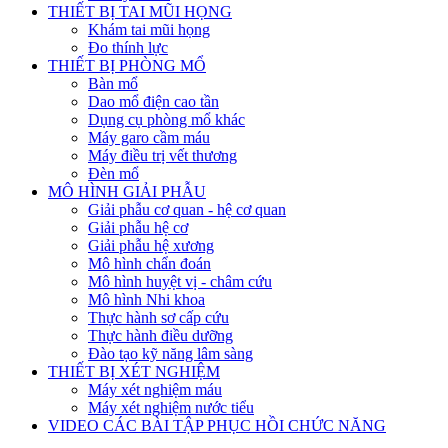
THIẾT BỊ TAI MŨI HỌNG
Khám tai mũi họng
Đo thính lực
THIẾT BỊ PHÒNG MỔ
Bàn mổ
Dao mổ điện cao tần
Dụng cụ phòng mổ khác
Máy garo cầm máu
Máy điều trị vết thương
Đèn mổ
MÔ HÌNH GIẢI PHẪU
Giải phẫu cơ quan - hệ cơ quan
Giải phẫu hệ cơ
Giải phẫu hệ xương
Mô hình chẩn đoán
Mô hình huyệt vị - châm cứu
Mô hình Nhi khoa
Thực hành sơ cấp cứu
Thực hành điều dưỡng
Đào tạo kỹ năng lâm sàng
THIẾT BỊ XÉT NGHIỆM
Máy xét nghiệm máu
Máy xét nghiệm nước tiểu
VIDEO CÁC BÀI TẬP PHỤC HỒI CHỨC NĂNG