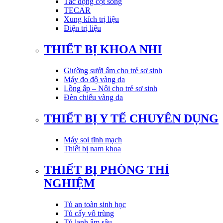
Tác động cột sống
TECAR
Xung kích trị liệu
Điện trị liệu
THIẾT BỊ KHOA NHI
Giường sưởi ấm cho trẻ sơ sinh
Máy đo độ vàng da
Lồng ấp – Nôi cho trẻ sơ sinh
Đèn chiếu vàng da
THIẾT BỊ Y TẾ CHUYÊN DỤNG
Máy soi tĩnh mạch
Thiết bị nam khoa
THIẾT BỊ PHÒNG THÍ
NGHIỆM
Tủ an toàn sinh học
Tủ cấy vô trùng
Tủ lạnh âm sâu