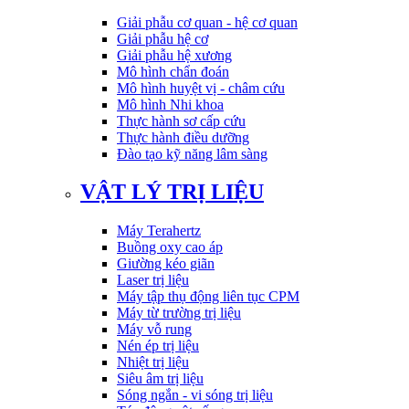
Giải phẫu cơ quan - hệ cơ quan
Giải phẫu hệ cơ
Giải phẫu hệ xương
Mô hình chẩn đoán
Mô hình huyệt vị - châm cứu
Mô hình Nhi khoa
Thực hành sơ cấp cứu
Thực hành điều dưỡng
Đào tạo kỹ năng lâm sàng
VẬT LÝ TRỊ LIỆU
Máy Terahertz
Buồng oxy cao áp
Giường kéo giãn
Laser trị liệu
Máy tập thụ động liên tục CPM
Máy từ trường trị liệu
Máy vỗ rung
Nén ép trị liệu
Nhiệt trị liệu
Siêu âm trị liệu
Sóng ngắn - vi sóng trị liệu