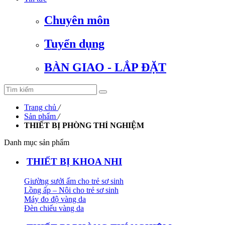
Chuyên môn
Tuyển dụng
BÀN GIAO - LẮP ĐẶT
Trang chủ
/
Sản phẩm
/
THIẾT BỊ PHÒNG THÍ NGHIỆM
Danh mục sản phẩm
THIẾT BỊ KHOA NHI
Giường sưởi ấm cho trẻ sơ sinh
Lồng ấp – Nôi cho trẻ sơ sinh
Máy đo độ vàng da
Đèn chiếu vàng da