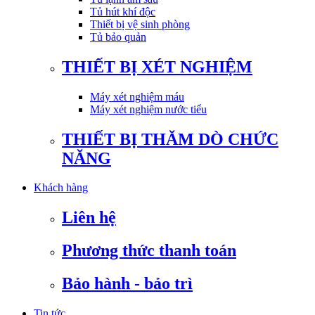
Tủ hút khí độc
Thiết bị vệ sinh phòng
Tủ bảo quản
THIẾT BỊ XÉT NGHIỆM
Máy xét nghiệm máu
Máy xét nghiệm nước tiểu
THIẾT BỊ THĂM DÒ CHỨC
NĂNG
Khách hàng
Liên hệ
Phương thức thanh toán
Bảo hành - bảo trì
Tin tức