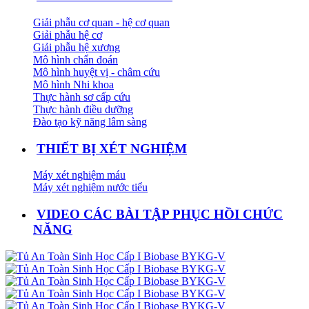
Giải phẫu cơ quan - hệ cơ quan
Giải phẫu hệ cơ
Giải phẫu hệ xương
Mô hình chẩn đoán
Mô hình huyệt vị - châm cứu
Mô hình Nhi khoa
Thực hành sơ cấp cứu
Thực hành điều dưỡng
Đào tạo kỹ năng lâm sàng
THIẾT BỊ XÉT NGHIỆM
Máy xét nghiệm máu
Máy xét nghiệm nước tiểu
VIDEO CÁC BÀI TẬP PHỤC HỒI CHỨC
NĂNG