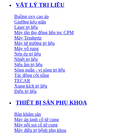
VẬT LÝ TRỊ LIỆU
Buồng oxy cao áp
Giường kéo giãn
Laser trị liệu
Máy tập thụ động liên tục CPM
Máy Terahertz
Máy từ trường trị liệu
Máy vỗ rung
Nén ép trị liệu
Nhiệt trị liệu
Siêu âm trị liệu
Sóng ngắn - vi sóng trị liệu
Tác động cột sống
TECAR
Xung kích trị liệu
Điện trị liệu
THIẾT BỊ SẢN PHỤ KHOA
Bàn khám sản
Máy áp lạnh cổ tử cung
Máy nội soi cổ tử cung
Máy điều trị bệnh phụ khoa