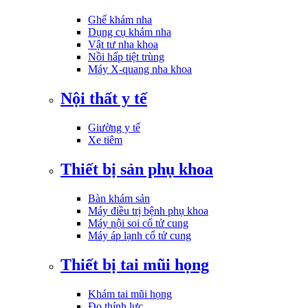
Ghế khám nha
Dụng cụ khám nha
Vật tư nha khoa
Nồi hấp tiệt trùng
Máy X-quang nha khoa
Nội thất y tế
Giường y tế
Xe tiêm
Thiết bị sản phụ khoa
Bàn khám sản
Máy điều trị bệnh phụ khoa
Máy nội soi cổ tử cung
Máy áp lạnh cổ tử cung
Thiết bị tai mũi họng
Khám tai mũi họng
Đo thính lực