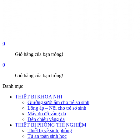
0
Giỏ hàng của bạn trống!
0
Giỏ hàng của bạn trống!
Danh mục
THIẾT BỊ KHOA NHI
Giường sưởi ấm cho trẻ sơ sinh
Lồng ấp – Nôi cho trẻ sơ sinh
Máy đo độ vàng da
Đèn chiếu vàng da
THIẾT BỊ PHÒNG THÍ NGHIỆM
Thiết bị vệ sinh phòng
Tủ an toàn sinh học