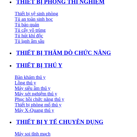
THIẾT BỊ PHÒNG THÍ NGHIỆM
Thiết bị vệ sinh phòng
Tủ an toàn sinh học
Tủ bảo quản
Tủ cấy vô trùng
Tủ hút khí độc
Tủ lạnh âm sâu
THIẾT BỊ THĂM DÒ CHỨC NĂNG
THIẾT BỊ THÚ Y
Bàn khám thú y
Lồng thú y
Máy siêu âm thú y
Máy xét nghiệm thú y
Phục hồi chức năng thú y
Thiết bị phòng mổ thú y
Máy X-Quang thú y
THIẾT BỊ Y TẾ CHUYÊN DỤNG
Máy soi tĩnh mạch