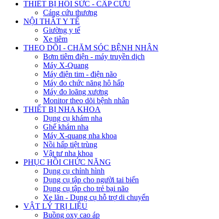
THIẾT BỊ HỒI SỨC - CẤP CỨU
Cáng cứu thương
NỘI THẤT Y TẾ
Giường y tế
Xe tiêm
THEO DÕI - CHĂM SÓC BỆNH NHÂN
Bơm tiêm điện - máy truyền dịch
Máy X-Quang
Máy điện tim - điện não
Máy đo chức năng hô hấp
Máy đo loãng xương
Monitor theo dõi bệnh nhân
THIẾT BỊ NHA KHOA
Dụng cụ khám nha
Ghế khám nha
Máy X-quang nha khoa
Nồi hấp tiệt trùng
Vật tư nha khoa
PHỤC HỒI CHỨC NĂNG
Dụng cụ chỉnh hình
Dụng cụ tập cho người tai biến
Dụng cụ tập cho trẻ bại não
Xe lăn - Dụng cụ hỗ trợ di chuyển
VẬT LÝ TRỊ LIỆU
Buồng oxy cao áp