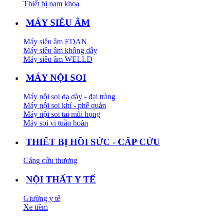
Thiết bị nam khoa
MÁY SIÊU ÂM
Máy siêu âm EDAN
Máy siêu âm không dây
Máy siêu âm WELLD
MÁY NỘI SOI
Máy nội soi dạ dày - đại tràng
Máy nội soi khí - phế quản
Máy nội soi tai mũi họng
Máy soi vi tuần hoàn
THIẾT BỊ HỒI SỨC - CẤP CỨU
Cáng cứu thương
NỘI THẤT Y TẾ
Giường y tế
Xe tiêm