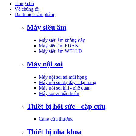
Trang chủ
Về chúng tôi
Danh mục sản phẩm
Máy siêu âm
Máy siêu âm không dây
Máy siêu âm EDAN
Máy siêu âm WELLD
Máy nội soi
Máy nội soi tai mũi họng
Máy nội soi dạ dày - đại tràng
Máy nội soi khí - phế quản
Máy soi vi tuần hoàn
Thiết bị hồi sức - cấp cứu
Cáng cứu thương
Thiết bị nha khoa