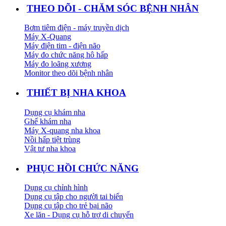
THEO DÕI - CHĂM SÓC BỆNH NHÂN
Bơm tiêm điện - máy truyền dịch
Máy X-Quang
Máy điện tim - điện não
Máy đo chức năng hô hấp
Máy đo loãng xương
Monitor theo dõi bệnh nhân
THIẾT BỊ NHA KHOA
Dụng cụ khám nha
Ghế khám nha
Máy X-quang nha khoa
Nồi hấp tiệt trùng
Vật tư nha khoa
PHỤC HỒI CHỨC NĂNG
Dụng cụ chỉnh hình
Dụng cụ tập cho người tai biến
Dụng cụ tập cho trẻ bại não
Xe lăn - Dụng cụ hỗ trợ di chuyển