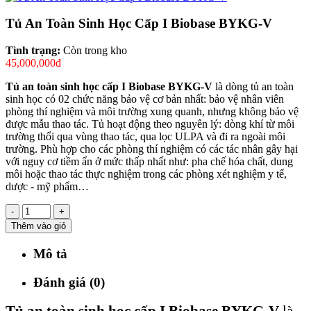
Tủ An Toàn Sinh Học Cấp I Biobase BYKG-V
Tình trạng:
Còn trong kho
45,000,000đ
Tủ an toàn sinh học cấp I Biobase BYKG-V
là dòng tủ an toàn
sinh học có 02 chức năng bảo vệ cơ bản nhất: bảo vệ nhân viên
phòng thí nghiệm và môi trường xung quanh, nhưng không bảo vệ
được mẫu thao tác. Tủ hoạt động theo nguyên lý: dòng khí từ môi
trường thổi qua vùng thao tác, qua lọc ULPA và đi ra ngoài môi
trường. Phù hợp cho các phòng thí nghiệm có các tác nhân gây hại
với nguy cơ tiềm ẩn ở mức thấp nhất như: pha chế hóa chất, dung
môi hoặc thao tác thực nghiệm trong các phòng xét nghiệm y tế,
dược - mỹ phẩm…
-
+
Thêm vào giỏ
Mô tả
Đánh giá (0)