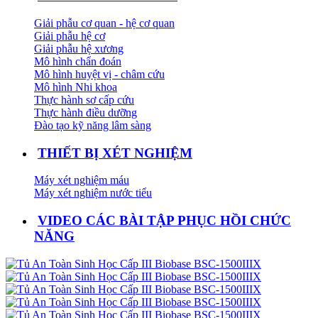
Giải phẫu cơ quan - hệ cơ quan
Giải phẫu hệ cơ
Giải phẫu hệ xương
Mô hình chẩn đoán
Mô hình huyệt vị - châm cứu
Mô hình Nhi khoa
Thực hành sơ cấp cứu
Thực hành điều dưỡng
Đào tạo kỹ năng lâm sàng
THIẾT BỊ XÉT NGHIỆM
Máy xét nghiệm máu
Máy xét nghiệm nước tiểu
VIDEO CÁC BÀI TẬP PHỤC HỒI CHỨC
NĂNG