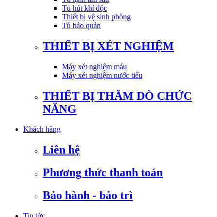
Tủ hút khí độc
Thiết bị vệ sinh phòng
Tủ bảo quản
THIẾT BỊ XÉT NGHIỆM
Máy xét nghiệm máu
Máy xét nghiệm nước tiểu
THIẾT BỊ THĂM DÒ CHỨC
NĂNG
Khách hàng
Liên hệ
Phương thức thanh toán
Bảo hành - bảo trì
Tin tức