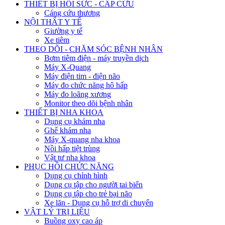
THIẾT BỊ HỒI SỨC - CẤP CỨU
Cáng cứu thương
NỘI THẤT Y TẾ
Giường y tế
Xe tiêm
THEO DÕI - CHĂM SÓC BỆNH NHÂN
Bơm tiêm điện - máy truyền dịch
Máy X-Quang
Máy điện tim - điện não
Máy đo chức năng hô hấp
Máy đo loãng xương
Monitor theo dõi bệnh nhân
THIẾT BỊ NHA KHOA
Dụng cụ khám nha
Ghế khám nha
Máy X-quang nha khoa
Nồi hấp tiệt trùng
Vật tư nha khoa
PHỤC HỒI CHỨC NĂNG
Dụng cụ chỉnh hình
Dụng cụ tập cho người tai biến
Dụng cụ tập cho trẻ bại não
Xe lăn - Dụng cụ hỗ trợ di chuyển
VẬT LÝ TRỊ LIỆU
Buồng oxy cao áp