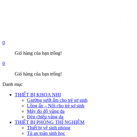
0
Giỏ hàng của bạn trống!
0
Giỏ hàng của bạn trống!
Danh mục
THIẾT BỊ KHOA NHI
Giường sưởi ấm cho trẻ sơ sinh
Lồng ấp – Nôi cho trẻ sơ sinh
Máy đo độ vàng da
Đèn chiếu vàng da
THIẾT BỊ PHÒNG THÍ NGHIỆM
Thiết bị vệ sinh phòng
Tủ an toàn sinh học