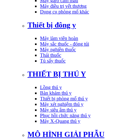
Máy garo cầm máu
Máy điều trị vết thương
Dụng cụ phòng mổ khác
Thiết bị đông y
Máy làm viên hoàn
Máy sắc thuốc - đóng túi
Máy nghiền thuốc
Thái thuốc
Tủ sấy thuốc
THIẾT BỊ THÚ Y
Lồng thú y
Bàn khám thú y
Thiết bị phòng mổ thú y
Máy xét nghiệm thú y
Máy siêu âm thú y
Phục hồi chức năng thú y
Máy X-Quang thú y
MÔ HÌNH GIẢI PHẪU