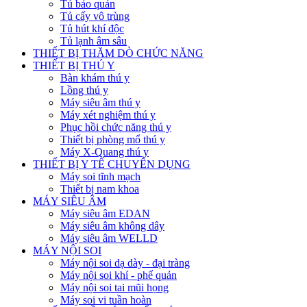
Tủ bảo quản
Tủ cấy vô trùng
Tủ hút khí độc
Tủ lạnh âm sâu
THIẾT BỊ THĂM DÒ CHỨC NĂNG
THIẾT BỊ THÚ Y
Bàn khám thú y
Lồng thú y
Máy siêu âm thú y
Máy xét nghiệm thú y
Phục hồi chức năng thú y
Thiết bị phòng mổ thú y
Máy X-Quang thú y
THIẾT BỊ Y TẾ CHUYÊN DỤNG
Máy soi tĩnh mạch
Thiết bị nam khoa
MÁY SIÊU ÂM
Máy siêu âm EDAN
Máy siêu âm không dây
Máy siêu âm WELLD
MÁY NỘI SOI
Máy nội soi dạ dày - đại tràng
Máy nội soi khí - phế quản
Máy nội soi tai mũi họng
Máy soi vi tuần hoàn