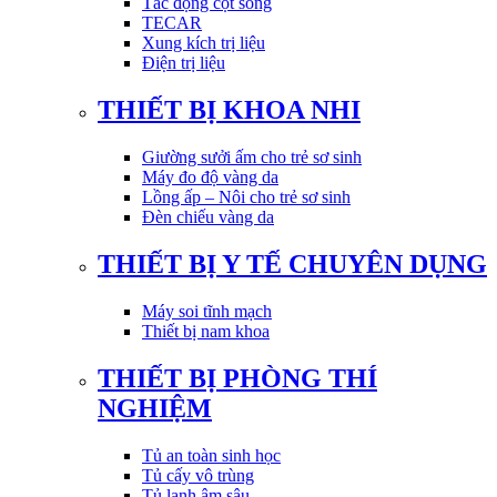
Tác động cột sống
TECAR
Xung kích trị liệu
Điện trị liệu
THIẾT BỊ KHOA NHI
Giường sưởi ấm cho trẻ sơ sinh
Máy đo độ vàng da
Lồng ấp – Nôi cho trẻ sơ sinh
Đèn chiếu vàng da
THIẾT BỊ Y TẾ CHUYÊN DỤNG
Máy soi tĩnh mạch
Thiết bị nam khoa
THIẾT BỊ PHÒNG THÍ
NGHIỆM
Tủ an toàn sinh học
Tủ cấy vô trùng
Tủ lạnh âm sâu