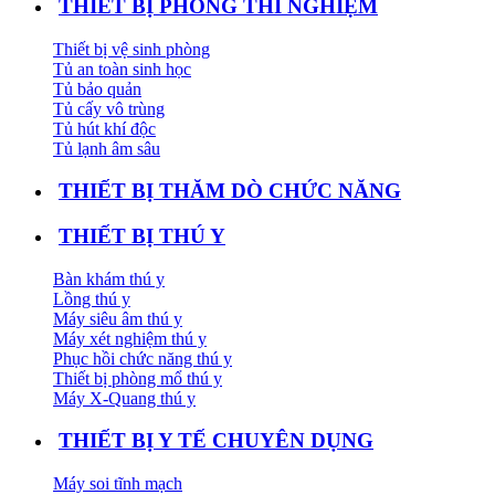
THIẾT BỊ PHÒNG THÍ NGHIỆM
Thiết bị vệ sinh phòng
Tủ an toàn sinh học
Tủ bảo quản
Tủ cấy vô trùng
Tủ hút khí độc
Tủ lạnh âm sâu
THIẾT BỊ THĂM DÒ CHỨC NĂNG
THIẾT BỊ THÚ Y
Bàn khám thú y
Lồng thú y
Máy siêu âm thú y
Máy xét nghiệm thú y
Phục hồi chức năng thú y
Thiết bị phòng mổ thú y
Máy X-Quang thú y
THIẾT BỊ Y TẾ CHUYÊN DỤNG
Máy soi tĩnh mạch