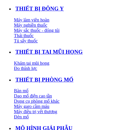
THIẾT BỊ ĐÔNG Y
Máy làm viên hoàn
Máy nghiền thuốc
Máy sắc thuốc - đóng túi
Thái thuốc
Tủ sấy thuốc
THIẾT BỊ TAI MŨI HỌNG
Khám tai mũi họng
Đo thính lực
THIẾT BỊ PHÒNG MỔ
Bàn mổ
Dao mổ điện cao tần
Dụng cụ phòng mổ khác
Máy garo cầm máu
Máy điều trị vết thương
Đèn mổ
MÔ HÌNH GIẢI PHẪU