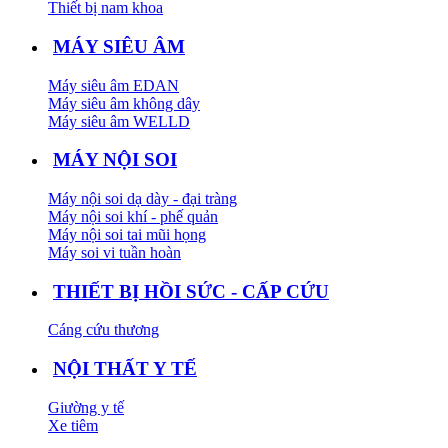
Thiết bị nam khoa
MÁY SIÊU ÂM
Máy siêu âm EDAN
Máy siêu âm không dây
Máy siêu âm WELLD
MÁY NỘI SOI
Máy nội soi dạ dày - đại tràng
Máy nội soi khí - phế quản
Máy nội soi tai mũi họng
Máy soi vi tuần hoàn
THIẾT BỊ HỒI SỨC - CẤP CỨU
Cáng cứu thương
NỘI THẤT Y TẾ
Giường y tế
Xe tiêm