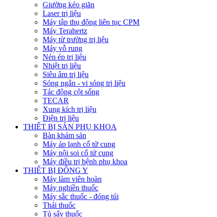
Giường kéo giãn
Laser trị liệu
Máy tập thụ động liên tục CPM
Máy Terahertz
Máy từ trường trị liệu
Máy vỗ rung
Nén ép trị liệu
Nhiệt trị liệu
Siêu âm trị liệu
Sóng ngắn - vi sóng trị liệu
Tác động cột sống
TECAR
Xung kích trị liệu
Điện trị liệu
THIẾT BỊ SẢN PHỤ KHOA
Bàn khám sản
Máy áp lạnh cổ tử cung
Máy nội soi cổ tử cung
Máy điều trị bệnh phụ khoa
THIẾT BỊ ĐÔNG Y
Máy làm viên hoàn
Máy nghiền thuốc
Máy sắc thuốc - đóng túi
Thái thuốc
Tủ sấy thuốc