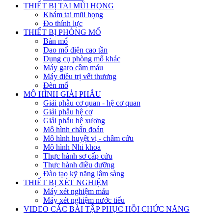
THIẾT BỊ TAI MŨI HỌNG
Khám tai mũi họng
Đo thính lực
THIẾT BỊ PHÒNG MỔ
Bàn mổ
Dao mổ điện cao tần
Dụng cụ phòng mổ khác
Máy garo cầm máu
Máy điều trị vết thương
Đèn mổ
MÔ HÌNH GIẢI PHẪU
Giải phẫu cơ quan - hệ cơ quan
Giải phẫu hệ cơ
Giải phẫu hệ xương
Mô hình chẩn đoán
Mô hình huyệt vị - châm cứu
Mô hình Nhi khoa
Thực hành sơ cấp cứu
Thực hành điều dưỡng
Đào tạo kỹ năng lâm sàng
THIẾT BỊ XÉT NGHIỆM
Máy xét nghiệm máu
Máy xét nghiệm nước tiểu
VIDEO CÁC BÀI TẬP PHỤC HỒI CHỨC NĂNG