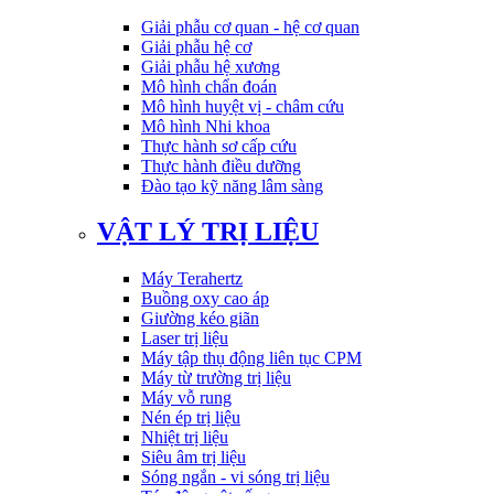
Giải phẫu cơ quan - hệ cơ quan
Giải phẫu hệ cơ
Giải phẫu hệ xương
Mô hình chẩn đoán
Mô hình huyệt vị - châm cứu
Mô hình Nhi khoa
Thực hành sơ cấp cứu
Thực hành điều dưỡng
Đào tạo kỹ năng lâm sàng
VẬT LÝ TRỊ LIỆU
Máy Terahertz
Buồng oxy cao áp
Giường kéo giãn
Laser trị liệu
Máy tập thụ động liên tục CPM
Máy từ trường trị liệu
Máy vỗ rung
Nén ép trị liệu
Nhiệt trị liệu
Siêu âm trị liệu
Sóng ngắn - vi sóng trị liệu