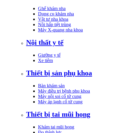
Ghế khám nha
Dụng cụ khám nha
Vật tư nha khoa
Nồi hấp tiệt trùng
Máy X-quang nha khoa
Nội thất y tế
Giường y tế
Xe tiêm
Thiết bị sản phụ khoa
Bàn khám sản
Máy điều trị bệnh phụ khoa
Máy nội soi cổ tử cung
Máy áp lạnh cổ tử cung
Thiết bị tai mũi họng
Khám tai mũi họng
Đo thính lực