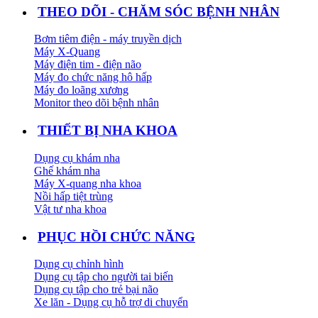
THEO DÕI - CHĂM SÓC BỆNH NHÂN
Bơm tiêm điện - máy truyền dịch
Máy X-Quang
Máy điện tim - điện não
Máy đo chức năng hô hấp
Máy đo loãng xương
Monitor theo dõi bệnh nhân
THIẾT BỊ NHA KHOA
Dụng cụ khám nha
Ghế khám nha
Máy X-quang nha khoa
Nồi hấp tiệt trùng
Vật tư nha khoa
PHỤC HỒI CHỨC NĂNG
Dụng cụ chỉnh hình
Dụng cụ tập cho người tai biến
Dụng cụ tập cho trẻ bại não
Xe lăn - Dụng cụ hỗ trợ di chuyển