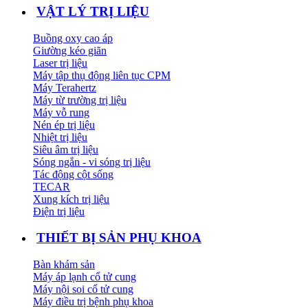
VẬT LÝ TRỊ LIỆU
Buồng oxy cao áp
Giường kéo giãn
Laser trị liệu
Máy tập thụ động liên tục CPM
Máy Terahertz
Máy từ trường trị liệu
Máy vỗ rung
Nén ép trị liệu
Nhiệt trị liệu
Siêu âm trị liệu
Sóng ngắn - vi sóng trị liệu
Tác động cột sống
TECAR
Xung kích trị liệu
Điện trị liệu
THIẾT BỊ SẢN PHỤ KHOA
Bàn khám sản
Máy áp lạnh cổ tử cung
Máy nội soi cổ tử cung
Máy điều trị bệnh phụ khoa