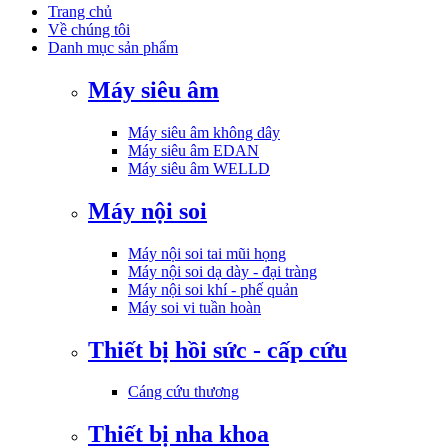
Trang chủ
Về chúng tôi
Danh mục sản phẩm
Máy siêu âm
Máy siêu âm không dây
Máy siêu âm EDAN
Máy siêu âm WELLD
Máy nội soi
Máy nội soi tai mũi họng
Máy nội soi dạ dày - đại tràng
Máy nội soi khí - phế quản
Máy soi vi tuần hoàn
Thiết bị hồi sức - cấp cứu
Cáng cứu thương
Thiết bị nha khoa