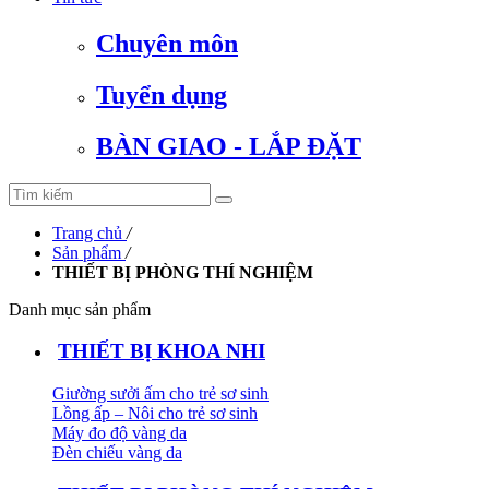
Chuyên môn
Tuyển dụng
BÀN GIAO - LẮP ĐẶT
Trang chủ
/
Sản phẩm
/
THIẾT BỊ PHÒNG THÍ NGHIỆM
Danh mục sản phẩm
THIẾT BỊ KHOA NHI
Giường sưởi ấm cho trẻ sơ sinh
Lồng ấp – Nôi cho trẻ sơ sinh
Máy đo độ vàng da
Đèn chiếu vàng da