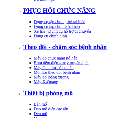
PHỤC HỒI CHỨC NĂNG
Dụng cụ tập cho người tai biến
Dụng cụ tập cho trẻ bại não
Xe lăn - Dụng cụ hỗ trợ di chuyển
Dụng cụ chỉnh hình
Theo dõi - chăm sóc bệnh nhân
Máy đo chức năng hô hấp
Bơm tiêm điện - máy truyền dịch
Máy điện tim - điện não
Monitor theo dõi bệnh nhân
Máy đo loãng xương
Máy X-Quang
Thiết bị phòng mổ
Bàn mổ
Dao mổ điện cao tần
Đèn mổ