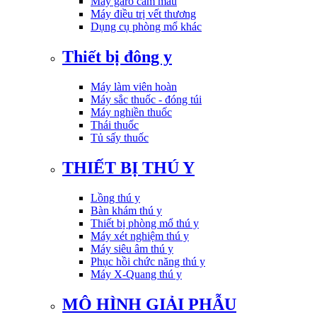
Máy garo cầm máu
Máy điều trị vết thương
Dụng cụ phòng mổ khác
Thiết bị đông y
Máy làm viên hoàn
Máy sắc thuốc - đóng túi
Máy nghiền thuốc
Thái thuốc
Tủ sấy thuốc
THIẾT BỊ THÚ Y
Lồng thú y
Bàn khám thú y
Thiết bị phòng mổ thú y
Máy xét nghiệm thú y
Máy siêu âm thú y
Phục hồi chức năng thú y
Máy X-Quang thú y
MÔ HÌNH GIẢI PHẪU