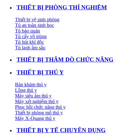
THIẾT BỊ PHÒNG THÍ NGHIỆM
Thiết bị vệ sinh phòng
Tủ an toàn sinh học
Tủ bảo quản
Tủ cấy vô trùng
Tủ hút khí độc
Tủ lạnh âm sâu
THIẾT BỊ THĂM DÒ CHỨC NĂNG
THIẾT BỊ THÚ Y
Bàn khám thú y
Lồng thú y
Máy siêu âm thú y
Máy xét nghiệm thú y
Phục hồi chức năng thú y
Thiết bị phòng mổ thú y
Máy X-Quang thú y
THIẾT BỊ Y TẾ CHUYÊN DỤNG