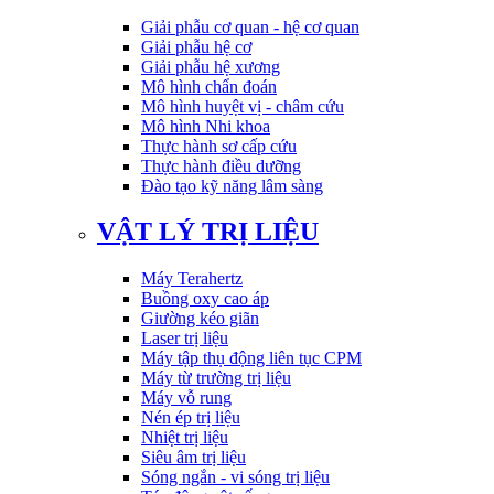
Giải phẫu cơ quan - hệ cơ quan
Giải phẫu hệ cơ
Giải phẫu hệ xương
Mô hình chẩn đoán
Mô hình huyệt vị - châm cứu
Mô hình Nhi khoa
Thực hành sơ cấp cứu
Thực hành điều dưỡng
Đào tạo kỹ năng lâm sàng
VẬT LÝ TRỊ LIỆU
Máy Terahertz
Buồng oxy cao áp
Giường kéo giãn
Laser trị liệu
Máy tập thụ động liên tục CPM
Máy từ trường trị liệu
Máy vỗ rung
Nén ép trị liệu
Nhiệt trị liệu
Siêu âm trị liệu
Sóng ngắn - vi sóng trị liệu