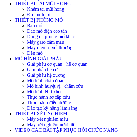
THIẾT BỊ TAI MŨI HỌNG
Khám tai mũi họng
Đo thính lực
THIẾT BỊ PHÒNG MỔ
Bàn mổ
Dao mổ điện cao tần
Dụng cụ phòng mổ khác
Máy garo cầm máu
Máy điều trị vết thương
Đèn mổ
MÔ HÌNH GIẢI PHẪU
Giải phẫu cơ quan - hệ cơ quan
Giải phẫu hệ cơ
Giải phẫu hệ xương
Mô hình chẩn đoán
Mô hình huyệt vị - châm cứu
Mô hình Nhi khoa
Thực hành sơ cấp cứu
Thực hành điều dưỡng
Đào tạo kỹ năng lâm sàng
THIẾT BỊ XÉT NGHIỆM
Máy xét nghiệm máu
Máy xét nghiệm nước tiểu
VIDEO CÁC BÀI TẬP PHỤC HỒI CHỨC NĂNG