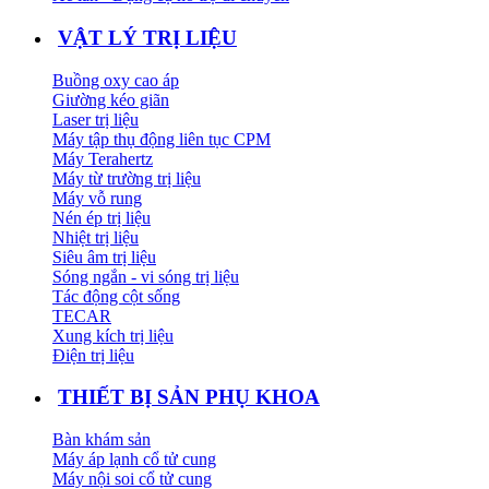
VẬT LÝ TRỊ LIỆU
Buồng oxy cao áp
Giường kéo giãn
Laser trị liệu
Máy tập thụ động liên tục CPM
Máy Terahertz
Máy từ trường trị liệu
Máy vỗ rung
Nén ép trị liệu
Nhiệt trị liệu
Siêu âm trị liệu
Sóng ngắn - vi sóng trị liệu
Tác động cột sống
TECAR
Xung kích trị liệu
Điện trị liệu
THIẾT BỊ SẢN PHỤ KHOA
Bàn khám sản
Máy áp lạnh cổ tử cung
Máy nội soi cổ tử cung