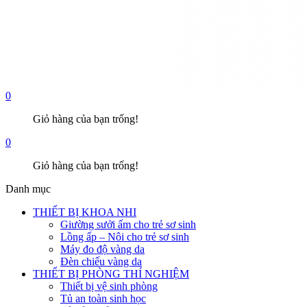
0
Giỏ hàng của bạn trống!
0
Giỏ hàng của bạn trống!
Danh mục
THIẾT BỊ KHOA NHI
Giường sưởi ấm cho trẻ sơ sinh
Lồng ấp – Nôi cho trẻ sơ sinh
Máy đo độ vàng da
Đèn chiếu vàng da
THIẾT BỊ PHÒNG THÍ NGHIỆM
Thiết bị vệ sinh phòng
Tủ an toàn sinh học