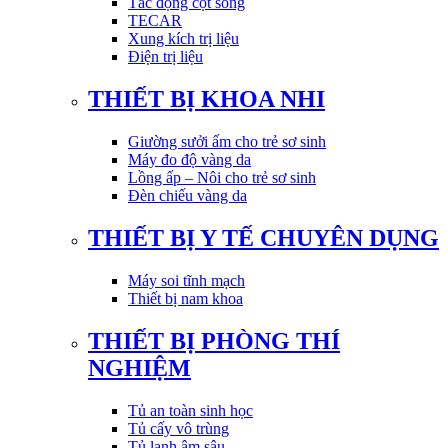
Tác động cột sống
TECAR
Xung kích trị liệu
Điện trị liệu
THIẾT BỊ KHOA NHI
Giường sưởi ấm cho trẻ sơ sinh
Máy đo độ vàng da
Lồng ấp – Nôi cho trẻ sơ sinh
Đèn chiếu vàng da
THIẾT BỊ Y TẾ CHUYÊN DỤNG
Máy soi tĩnh mạch
Thiết bị nam khoa
THIẾT BỊ PHÒNG THÍ
NGHIỆM
Tủ an toàn sinh học
Tủ cấy vô trùng
Tủ lạnh âm sâu