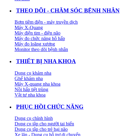
THEO DÕI - CHĂM SÓC BỆNH NHÂN
Bơm tiêm điện - máy truyền dịch
Máy X-Quang
Máy điện tim - điện não
Máy đo chức năng hô hấp
Máy đo loãng xương
Monitor theo dõi bệnh nhân
THIẾT BỊ NHA KHOA
Dụng cụ khám nha
Ghế khám nha
Máy X-quang nha khoa
Nồi hấp tiệt trùng
Vật tư nha khoa
PHỤC HỒI CHỨC NĂNG
Dụng cụ chỉnh hình
Dụng cụ tập cho người tai biến
Dụng cụ tập cho trẻ bại não
Xe lăn - Dụng cụ hỗ trợ di chuyển