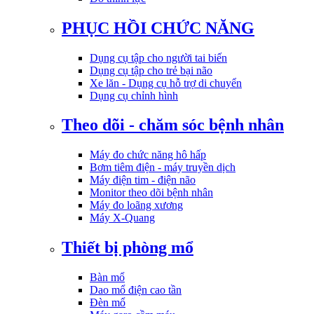
PHỤC HỒI CHỨC NĂNG
Dụng cụ tập cho người tai biến
Dụng cụ tập cho trẻ bại não
Xe lăn - Dụng cụ hỗ trợ di chuyển
Dụng cụ chỉnh hình
Theo dõi - chăm sóc bệnh nhân
Máy đo chức năng hô hấp
Bơm tiêm điện - máy truyền dịch
Máy điện tim - điện não
Monitor theo dõi bệnh nhân
Máy đo loãng xương
Máy X-Quang
Thiết bị phòng mổ
Bàn mổ
Dao mổ điện cao tần
Đèn mổ