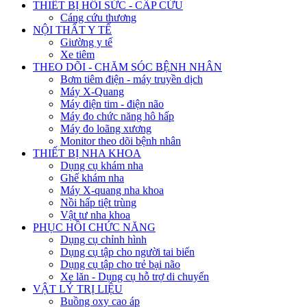
THIẾT BỊ HỒI SỨC - CẤP CỨU
Cáng cứu thương
NỘI THẤT Y TẾ
Giường y tế
Xe tiêm
THEO DÕI - CHĂM SÓC BỆNH NHÂN
Bơm tiêm điện - máy truyền dịch
Máy X-Quang
Máy điện tim - điện não
Máy đo chức năng hô hấp
Máy đo loãng xương
Monitor theo dõi bệnh nhân
THIẾT BỊ NHA KHOA
Dụng cụ khám nha
Ghế khám nha
Máy X-quang nha khoa
Nồi hấp tiệt trùng
Vật tư nha khoa
PHỤC HỒI CHỨC NĂNG
Dụng cụ chỉnh hình
Dụng cụ tập cho người tai biến
Dụng cụ tập cho trẻ bại não
Xe lăn - Dụng cụ hỗ trợ di chuyển
VẬT LÝ TRỊ LIỆU
Buồng oxy cao áp