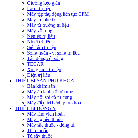
Giường kéo giãn
Laser trị liệu
Máy tập thụ động liên tục CPM
Máy Terahertz
Máy từ trường trị liệu
Máy vỗ rung
Nén ép trị liệu
Nhiệt trị liệu
Siêu âm trị liệu
Sóng ngắn - vi sóng trị liệu
Tác động cột sống
TECAR
Xung kích trị liệu
Điện trị liệu
THIẾT BỊ SẢN PHỤ KHOA
Bàn khám sản
Máy áp lạnh cổ tử cung
Máy nội soi cổ tử cung
Máy điều trị bệnh phụ khoa
THIẾT BỊ ĐÔNG Y
Máy làm viên hoàn
Máy nghiền thuốc
Máy sắc thuốc - đóng túi
Thái thuốc
Tủ sấy thuốc