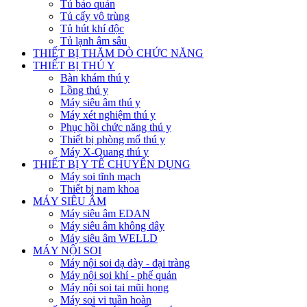
Tủ bảo quản
Tủ cấy vô trùng
Tủ hút khí độc
Tủ lạnh âm sâu
THIẾT BỊ THĂM DÒ CHỨC NĂNG
THIẾT BỊ THÚ Y
Bàn khám thú y
Lồng thú y
Máy siêu âm thú y
Máy xét nghiệm thú y
Phục hồi chức năng thú y
Thiết bị phòng mổ thú y
Máy X-Quang thú y
THIẾT BỊ Y TẾ CHUYÊN DỤNG
Máy soi tĩnh mạch
Thiết bị nam khoa
MÁY SIÊU ÂM
Máy siêu âm EDAN
Máy siêu âm không dây
Máy siêu âm WELLD
MÁY NỘI SOI
Máy nội soi dạ dày - đại tràng
Máy nội soi khí - phế quản
Máy nội soi tai mũi họng
Máy soi vi tuần hoàn