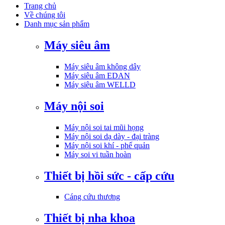
Trang chủ
Về chúng tôi
Danh mục sản phẩm
Máy siêu âm
Máy siêu âm không dây
Máy siêu âm EDAN
Máy siêu âm WELLD
Máy nội soi
Máy nội soi tai mũi họng
Máy nội soi dạ dày - đại tràng
Máy nội soi khí - phế quản
Máy soi vi tuần hoàn
Thiết bị hồi sức - cấp cứu
Cáng cứu thương
Thiết bị nha khoa