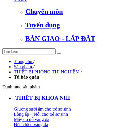
Chuyên môn
Tuyển dụng
BÀN GIAO - LẮP ĐẶT
Trang chủ
/
Sản phẩm
/
THIẾT BỊ PHÒNG THÍ NGHIỆM
/
Tủ bảo quản
Danh mục sản phẩm
THIẾT BỊ KHOA NHI
Giường sưởi ấm cho trẻ sơ sinh
Lồng ấp – Nôi cho trẻ sơ sinh
Máy đo độ vàng da
Đèn chiếu vàng da