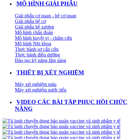
MÔ HÌNH GIẢI PHẪU
Giải phẫu cơ quan - hệ cơ quan
Giải phẫu hệ cơ
Giải phẫu hệ xương
Mô hình chẩn đoán
Mô hình huyệt vị - châm cứu
Mô hình Nhi khoa
Thực hành sơ cấp cứu
Thực hành điều dưỡng
Đào tạo kỹ năng lâm sàng
THIẾT BỊ XÉT NGHIỆM
Máy xét nghiệm máu
Máy xét nghiệm nước tiểu
VIDEO CÁC BÀI TẬP PHỤC HỒI CHỨC
NĂNG