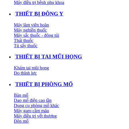
Máy điều trị bệnh phụ khoa
THIẾT BỊ ĐÔNG Y
Máy làm viên hoàn
Máy nghiền thuốc
Máy sắc thuốc - đóng túi
Thái thuốc
Tủ sấy thuốc
THIẾT BỊ TAI MŨI HỌNG
Khám tai mũi họng
Đo thính lực
THIẾT BỊ PHÒNG MỔ
Bàn mổ
Dao mổ điện cao tần
Dụng cụ phòng mổ khác
Máy garo cầm máu
Máy điều trị vết thương
Đèn mổ