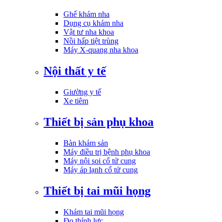
Ghế khám nha
Dụng cụ khám nha
Vật tư nha khoa
Nồi hấp tiệt trùng
Máy X-quang nha khoa
Nội thất y tế
Giường y tế
Xe tiêm
Thiết bị sản phụ khoa
Bàn khám sản
Máy điều trị bệnh phụ khoa
Máy nội soi cổ tử cung
Máy áp lạnh cổ tử cung
Thiết bị tai mũi họng
Khám tai mũi họng
Đo thính lực