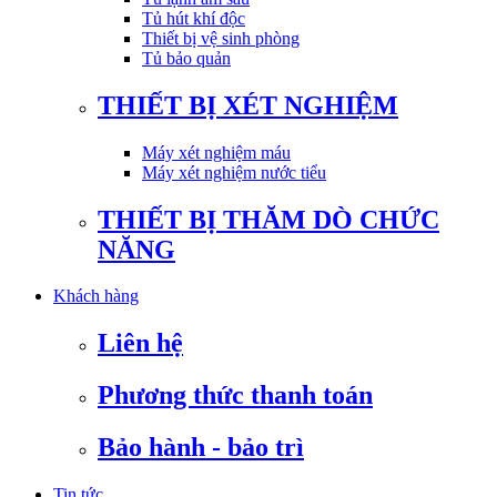
Tủ hút khí độc
Thiết bị vệ sinh phòng
Tủ bảo quản
THIẾT BỊ XÉT NGHIỆM
Máy xét nghiệm máu
Máy xét nghiệm nước tiểu
THIẾT BỊ THĂM DÒ CHỨC
NĂNG
Khách hàng
Liên hệ
Phương thức thanh toán
Bảo hành - bảo trì
Tin tức