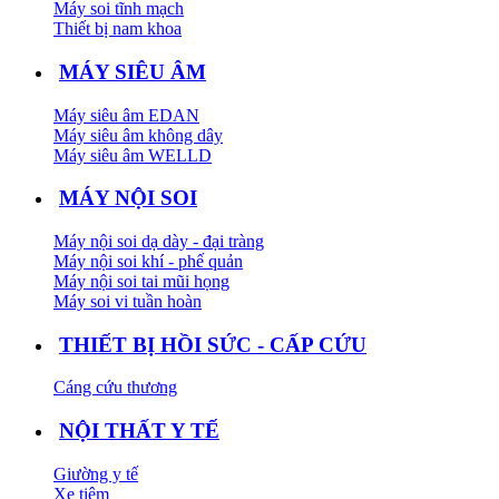
Máy soi tĩnh mạch
Thiết bị nam khoa
MÁY SIÊU ÂM
Máy siêu âm EDAN
Máy siêu âm không dây
Máy siêu âm WELLD
MÁY NỘI SOI
Máy nội soi dạ dày - đại tràng
Máy nội soi khí - phế quản
Máy nội soi tai mũi họng
Máy soi vi tuần hoàn
THIẾT BỊ HỒI SỨC - CẤP CỨU
Cáng cứu thương
NỘI THẤT Y TẾ
Giường y tế
Xe tiêm