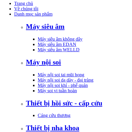
Trang chủ
Về chúng tôi
Danh mục sản phẩm
Máy siêu âm
Máy siêu âm không dây
Máy siêu âm EDAN
Máy siêu âm WELLD
Máy nội soi
Máy nội soi tai mũi họng
Máy nội soi dạ dày - đại tràng
Máy nội soi khí - phế quản
Máy soi vi tuần hoàn
Thiết bị hồi sức - cấp cứu
Cáng cứu thương
Thiết bị nha khoa