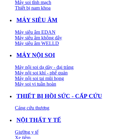
Máy soi tĩnh mạch
Thiết bị nam khoa
MÁY SIÊU ÂM
Máy siêu âm EDAN
Máy siêu âm không dây
Máy siêu âm WELLD
MÁY NỘI SOI
Máy nội soi dạ dày - đại tràng
Máy nội soi khí - phế quản
Máy nội soi tai mũi họng
Máy soi vi tuần hoàn
THIẾT BỊ HỒI SỨC - CẤP CỨU
Cáng cứu thương
NỘI THẤT Y TẾ
Giường y tế
Xe tiêm