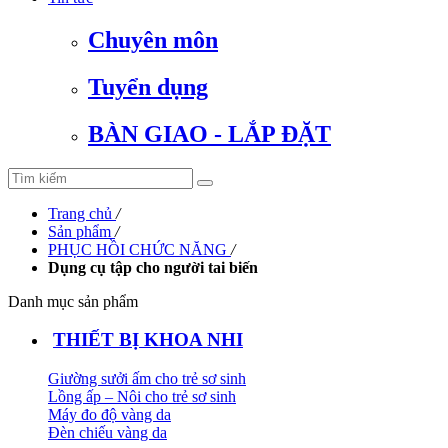
Chuyên môn
Tuyển dụng
BÀN GIAO - LẮP ĐẶT
Trang chủ
/
Sản phẩm
/
PHỤC HỒI CHỨC NĂNG
/
Dụng cụ tập cho người tai biến
Danh mục sản phẩm
THIẾT BỊ KHOA NHI
Giường sưởi ấm cho trẻ sơ sinh
Lồng ấp – Nôi cho trẻ sơ sinh
Máy đo độ vàng da
Đèn chiếu vàng da