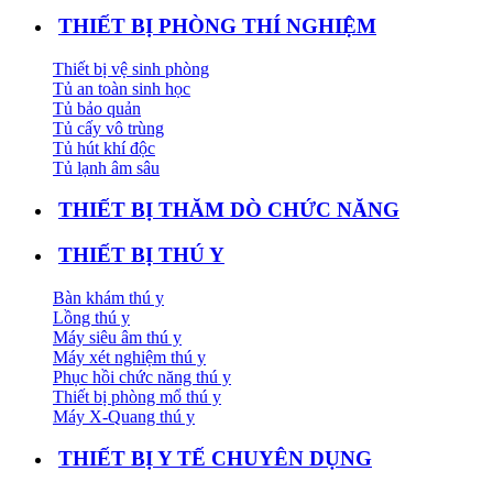
THIẾT BỊ PHÒNG THÍ NGHIỆM
Thiết bị vệ sinh phòng
Tủ an toàn sinh học
Tủ bảo quản
Tủ cấy vô trùng
Tủ hút khí độc
Tủ lạnh âm sâu
THIẾT BỊ THĂM DÒ CHỨC NĂNG
THIẾT BỊ THÚ Y
Bàn khám thú y
Lồng thú y
Máy siêu âm thú y
Máy xét nghiệm thú y
Phục hồi chức năng thú y
Thiết bị phòng mổ thú y
Máy X-Quang thú y
THIẾT BỊ Y TẾ CHUYÊN DỤNG