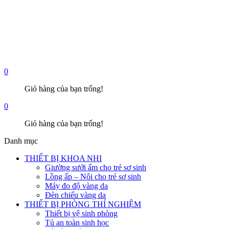
0
Giỏ hàng của bạn trống!
0
Giỏ hàng của bạn trống!
Danh mục
THIẾT BỊ KHOA NHI
Giường sưởi ấm cho trẻ sơ sinh
Lồng ấp – Nôi cho trẻ sơ sinh
Máy đo độ vàng da
Đèn chiếu vàng da
THIẾT BỊ PHÒNG THÍ NGHIỆM
Thiết bị vệ sinh phòng
Tủ an toàn sinh học