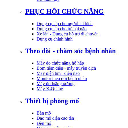
PHỤC HỒI CHỨC NĂNG
Dụng cụ tập cho người tai biến
Dụng cụ tập cho trẻ bại não
Xe lăn - Dụng cụ hỗ trợ di chuyển
Dụng cụ chỉnh hình
Theo dõi - chăm sóc bệnh nhân
Máy đo chức năng hô hấp
Bơm tiêm điện - máy truyền dịch
Máy điện tim - điện não
Monitor theo dõi bệnh nhân
Máy đo loãng xương
Máy X-Quang
Thiết bị phòng mổ
Bàn mổ
Dao mổ điện cao tần
Đèn mổ