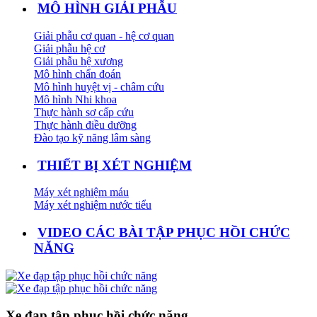
MÔ HÌNH GIẢI PHẪU
Giải phẫu cơ quan - hệ cơ quan
Giải phẫu hệ cơ
Giải phẫu hệ xương
Mô hình chẩn đoán
Mô hình huyệt vị - châm cứu
Mô hình Nhi khoa
Thực hành sơ cấp cứu
Thực hành điều dưỡng
Đào tạo kỹ năng lâm sàng
THIẾT BỊ XÉT NGHIỆM
Máy xét nghiệm máu
Máy xét nghiệm nước tiểu
VIDEO CÁC BÀI TẬP PHỤC HỒI CHỨC
NĂNG
Xe đạp tập phục hồi chức năng