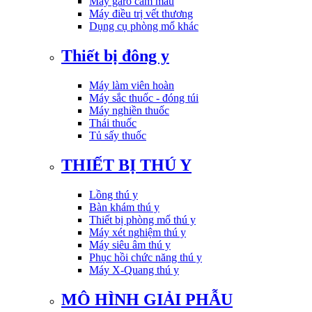
Máy garo cầm máu
Máy điều trị vết thương
Dụng cụ phòng mổ khác
Thiết bị đông y
Máy làm viên hoàn
Máy sắc thuốc - đóng túi
Máy nghiền thuốc
Thái thuốc
Tủ sấy thuốc
THIẾT BỊ THÚ Y
Lồng thú y
Bàn khám thú y
Thiết bị phòng mổ thú y
Máy xét nghiệm thú y
Máy siêu âm thú y
Phục hồi chức năng thú y
Máy X-Quang thú y
MÔ HÌNH GIẢI PHẪU