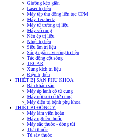
Giường kéo giãn
Laser trị liệu
Máy tập thụ động liên tục CPM
Máy Terahertz
Máy từ trường trị liệu
Máy vỗ rung
Nén ép trị liệu
Nhiệt trị liệu
Siêu âm trị liệu
Sóng ngắn - vi sóng trị liệu
Tác động cột sống
TECAR
Xung kích trị liệu
Điện trị liệu
THIẾT BỊ SẢN PHỤ KHOA
Bàn khám sản
Máy áp lạnh cổ tử cung
Máy nội soi cổ tử cung
Máy điều trị bệnh phụ khoa
THIẾT BỊ ĐÔNG Y
Máy làm viên hoàn
Máy nghiền thuốc
Máy sắc thuốc - đóng túi
Thái thuốc
Tủ sấy thuốc