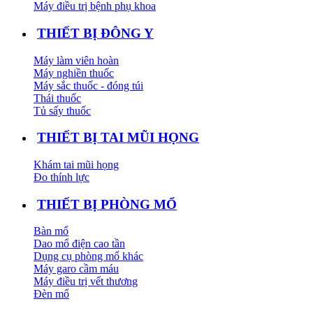
Máy điều trị bệnh phụ khoa
THIẾT BỊ ĐÔNG Y
Máy làm viên hoàn
Máy nghiền thuốc
Máy sắc thuốc - đóng túi
Thái thuốc
Tủ sấy thuốc
THIẾT BỊ TAI MŨI HỌNG
Khám tai mũi họng
Đo thính lực
THIẾT BỊ PHÒNG MỔ
Bàn mổ
Dao mổ điện cao tần
Dụng cụ phòng mổ khác
Máy garo cầm máu
Máy điều trị vết thương
Đèn mổ