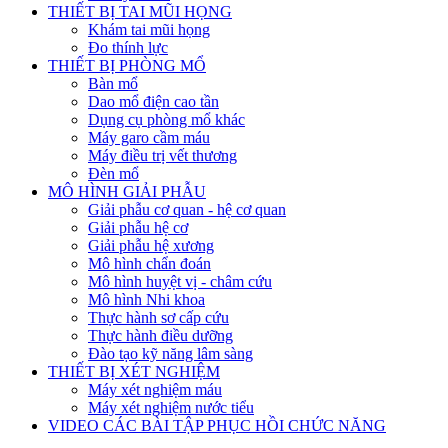
THIẾT BỊ TAI MŨI HỌNG
Khám tai mũi họng
Đo thính lực
THIẾT BỊ PHÒNG MỔ
Bàn mổ
Dao mổ điện cao tần
Dụng cụ phòng mổ khác
Máy garo cầm máu
Máy điều trị vết thương
Đèn mổ
MÔ HÌNH GIẢI PHẪU
Giải phẫu cơ quan - hệ cơ quan
Giải phẫu hệ cơ
Giải phẫu hệ xương
Mô hình chẩn đoán
Mô hình huyệt vị - châm cứu
Mô hình Nhi khoa
Thực hành sơ cấp cứu
Thực hành điều dưỡng
Đào tạo kỹ năng lâm sàng
THIẾT BỊ XÉT NGHIỆM
Máy xét nghiệm máu
Máy xét nghiệm nước tiểu
VIDEO CÁC BÀI TẬP PHỤC HỒI CHỨC NĂNG