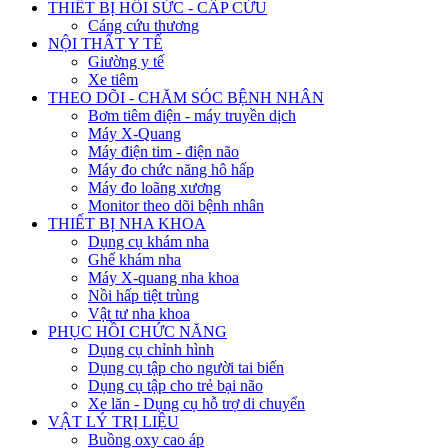
THIẾT BỊ HỒI SỨC - CẤP CỨU
Cáng cứu thương
NỘI THẤT Y TẾ
Giường y tế
Xe tiêm
THEO DÕI - CHĂM SÓC BỆNH NHÂN
Bơm tiêm điện - máy truyền dịch
Máy X-Quang
Máy điện tim - điện não
Máy đo chức năng hô hấp
Máy đo loãng xương
Monitor theo dõi bệnh nhân
THIẾT BỊ NHA KHOA
Dụng cụ khám nha
Ghế khám nha
Máy X-quang nha khoa
Nồi hấp tiệt trùng
Vật tư nha khoa
PHỤC HỒI CHỨC NĂNG
Dụng cụ chỉnh hình
Dụng cụ tập cho người tai biến
Dụng cụ tập cho trẻ bại não
Xe lăn - Dụng cụ hỗ trợ di chuyển
VẬT LÝ TRỊ LIỆU
Buồng oxy cao áp