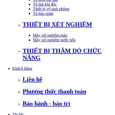
Tủ hút khí độc
Thiết bị vệ sinh phòng
Tủ bảo quản
THIẾT BỊ XÉT NGHIỆM
Máy xét nghiệm máu
Máy xét nghiệm nước tiểu
THIẾT BỊ THĂM DÒ CHỨC
NĂNG
Khách hàng
Liên hệ
Phương thức thanh toán
Bảo hành - bảo trì
Tin tức