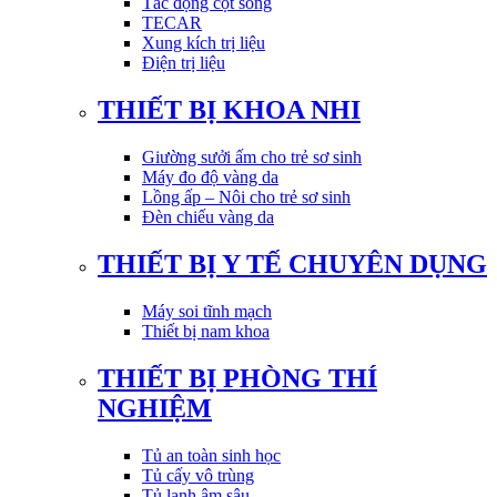
Tác động cột sống
TECAR
Xung kích trị liệu
Điện trị liệu
THIẾT BỊ KHOA NHI
Giường sưởi ấm cho trẻ sơ sinh
Máy đo độ vàng da
Lồng ấp – Nôi cho trẻ sơ sinh
Đèn chiếu vàng da
THIẾT BỊ Y TẾ CHUYÊN DỤNG
Máy soi tĩnh mạch
Thiết bị nam khoa
THIẾT BỊ PHÒNG THÍ
NGHIỆM
Tủ an toàn sinh học
Tủ cấy vô trùng
Tủ lạnh âm sâu