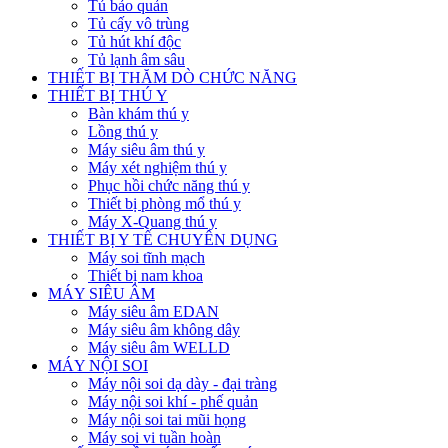
Tủ bảo quản
Tủ cấy vô trùng
Tủ hút khí độc
Tủ lạnh âm sâu
THIẾT BỊ THĂM DÒ CHỨC NĂNG
THIẾT BỊ THÚ Y
Bàn khám thú y
Lồng thú y
Máy siêu âm thú y
Máy xét nghiệm thú y
Phục hồi chức năng thú y
Thiết bị phòng mổ thú y
Máy X-Quang thú y
THIẾT BỊ Y TẾ CHUYÊN DỤNG
Máy soi tĩnh mạch
Thiết bị nam khoa
MÁY SIÊU ÂM
Máy siêu âm EDAN
Máy siêu âm không dây
Máy siêu âm WELLD
MÁY NỘI SOI
Máy nội soi dạ dày - đại tràng
Máy nội soi khí - phế quản
Máy nội soi tai mũi họng
Máy soi vi tuần hoàn