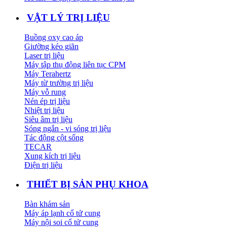
VẬT LÝ TRỊ LIỆU
Buồng oxy cao áp
Giường kéo giãn
Laser trị liệu
Máy tập thụ động liên tục CPM
Máy Terahertz
Máy từ trường trị liệu
Máy vỗ rung
Nén ép trị liệu
Nhiệt trị liệu
Siêu âm trị liệu
Sóng ngắn - vi sóng trị liệu
Tác động cột sống
TECAR
Xung kích trị liệu
Điện trị liệu
THIẾT BỊ SẢN PHỤ KHOA
Bàn khám sản
Máy áp lạnh cổ tử cung
Máy nội soi cổ tử cung