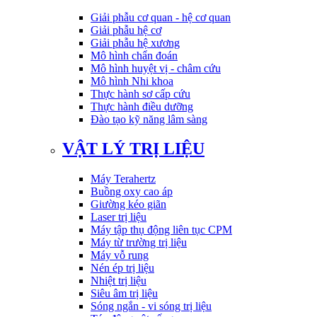
Giải phẫu cơ quan - hệ cơ quan
Giải phẫu hệ cơ
Giải phẫu hệ xương
Mô hình chẩn đoán
Mô hình huyệt vị - châm cứu
Mô hình Nhi khoa
Thực hành sơ cấp cứu
Thực hành điều dưỡng
Đào tạo kỹ năng lâm sàng
VẬT LÝ TRỊ LIỆU
Máy Terahertz
Buồng oxy cao áp
Giường kéo giãn
Laser trị liệu
Máy tập thụ động liên tục CPM
Máy từ trường trị liệu
Máy vỗ rung
Nén ép trị liệu
Nhiệt trị liệu
Siêu âm trị liệu
Sóng ngắn - vi sóng trị liệu