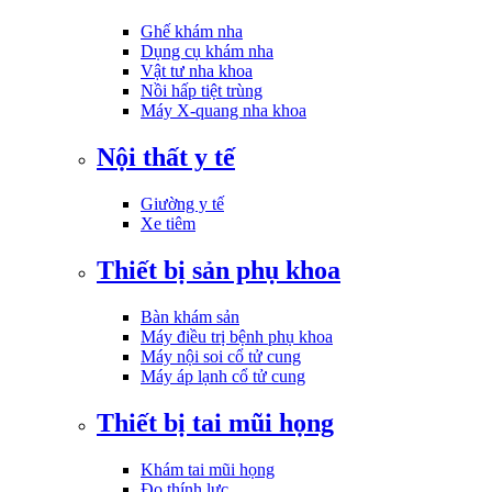
Ghế khám nha
Dụng cụ khám nha
Vật tư nha khoa
Nồi hấp tiệt trùng
Máy X-quang nha khoa
Nội thất y tế
Giường y tế
Xe tiêm
Thiết bị sản phụ khoa
Bàn khám sản
Máy điều trị bệnh phụ khoa
Máy nội soi cổ tử cung
Máy áp lạnh cổ tử cung
Thiết bị tai mũi họng
Khám tai mũi họng
Đo thính lực