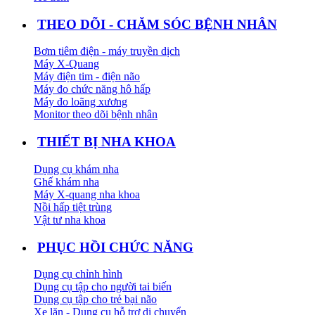
THEO DÕI - CHĂM SÓC BỆNH NHÂN
Bơm tiêm điện - máy truyền dịch
Máy X-Quang
Máy điện tim - điện não
Máy đo chức năng hô hấp
Máy đo loãng xương
Monitor theo dõi bệnh nhân
THIẾT BỊ NHA KHOA
Dụng cụ khám nha
Ghế khám nha
Máy X-quang nha khoa
Nồi hấp tiệt trùng
Vật tư nha khoa
PHỤC HỒI CHỨC NĂNG
Dụng cụ chỉnh hình
Dụng cụ tập cho người tai biến
Dụng cụ tập cho trẻ bại não
Xe lăn - Dụng cụ hỗ trợ di chuyển