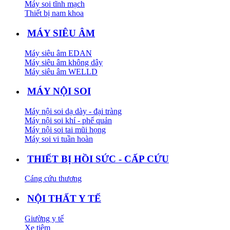
Máy soi tĩnh mạch
Thiết bị nam khoa
MÁY SIÊU ÂM
Máy siêu âm EDAN
Máy siêu âm không dây
Máy siêu âm WELLD
MÁY NỘI SOI
Máy nội soi dạ dày - đại tràng
Máy nội soi khí - phế quản
Máy nội soi tai mũi họng
Máy soi vi tuần hoàn
THIẾT BỊ HỒI SỨC - CẤP CỨU
Cáng cứu thương
NỘI THẤT Y TẾ
Giường y tế
Xe tiêm