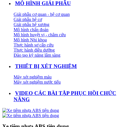
MÔ HÌNH GIẢI PHẪU
Giải phẫu cơ quan - hệ cơ quan
Giải phẫu hệ cơ
Giải phẫu hệ xương
Mô hình chẩn đoán
Mô hình huyệt vị - châm cứu
Mô hình Nhi khoa
Thực hành sơ cấp cứu
Thực hành điều dưỡng
Đào tạo kỹ năng lâm sàng
THIẾT BỊ XÉT NGHIỆM
Máy xét nghiệm máu
Máy xét nghiệm nước tiểu
VIDEO CÁC BÀI TẬP PHỤC HỒI CHỨC
NĂNG
Xe tiêm nhựa ABS tiện dụng