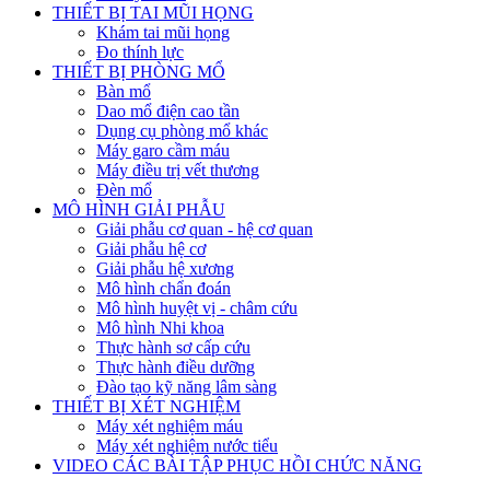
THIẾT BỊ TAI MŨI HỌNG
Khám tai mũi họng
Đo thính lực
THIẾT BỊ PHÒNG MỔ
Bàn mổ
Dao mổ điện cao tần
Dụng cụ phòng mổ khác
Máy garo cầm máu
Máy điều trị vết thương
Đèn mổ
MÔ HÌNH GIẢI PHẪU
Giải phẫu cơ quan - hệ cơ quan
Giải phẫu hệ cơ
Giải phẫu hệ xương
Mô hình chẩn đoán
Mô hình huyệt vị - châm cứu
Mô hình Nhi khoa
Thực hành sơ cấp cứu
Thực hành điều dưỡng
Đào tạo kỹ năng lâm sàng
THIẾT BỊ XÉT NGHIỆM
Máy xét nghiệm máu
Máy xét nghiệm nước tiểu
VIDEO CÁC BÀI TẬP PHỤC HỒI CHỨC NĂNG