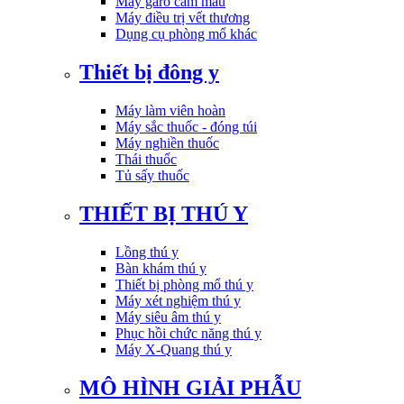
Máy garo cầm máu
Máy điều trị vết thương
Dụng cụ phòng mổ khác
Thiết bị đông y
Máy làm viên hoàn
Máy sắc thuốc - đóng túi
Máy nghiền thuốc
Thái thuốc
Tủ sấy thuốc
THIẾT BỊ THÚ Y
Lồng thú y
Bàn khám thú y
Thiết bị phòng mổ thú y
Máy xét nghiệm thú y
Máy siêu âm thú y
Phục hồi chức năng thú y
Máy X-Quang thú y
MÔ HÌNH GIẢI PHẪU