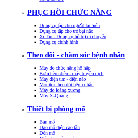
PHỤC HỒI CHỨC NĂNG
Dụng cụ tập cho người tai biến
Dụng cụ tập cho trẻ bại não
Xe lăn - Dụng cụ hỗ trợ di chuyển
Dụng cụ chỉnh hình
Theo dõi - chăm sóc bệnh nhân
Máy đo chức năng hô hấp
Bơm tiêm điện - máy truyền dịch
Máy điện tim - điện não
Monitor theo dõi bệnh nhân
Máy đo loãng xương
Máy X-Quang
Thiết bị phòng mổ
Bàn mổ
Dao mổ điện cao tần
Đèn mổ