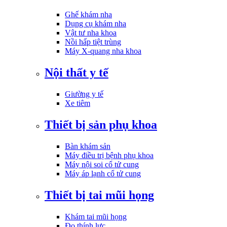
Ghế khám nha
Dụng cụ khám nha
Vật tư nha khoa
Nồi hấp tiệt trùng
Máy X-quang nha khoa
Nội thất y tế
Giường y tế
Xe tiêm
Thiết bị sản phụ khoa
Bàn khám sản
Máy điều trị bệnh phụ khoa
Máy nội soi cổ tử cung
Máy áp lạnh cổ tử cung
Thiết bị tai mũi họng
Khám tai mũi họng
Đo thính lực