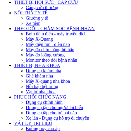
THIẾT BỊ HỒI SỨC - CẤP CỨU
Cáng cứu thương
NỘI THẤT Y TẾ
Giường y tế
Xe tiêm
THEO DÕI - CHĂM SÓC BỆNH NHÂN
Bơm tiêm điện - máy truyền dịch
Máy X-Quang
Máy điện tim - điện não
Máy đo chức năng hô hấp
Máy đo loãng xương
Monitor theo dõi bệnh nhân
THIẾT BỊ NHA KHOA
Dụng cụ khám nha
Ghế khám nha
Máy X-quang nha khoa
Nồi hấp tiệt trùng
Vật tư nha khoa
PHỤC HỒI CHỨC NĂNG
Dụng cụ chỉnh hình
Dụng cụ tập cho người tai biến
Dụng cụ tập cho trẻ bại não
Xe lăn - Dụng cụ hỗ trợ di chuyển
VẬT LÝ TRỊ LIỆU
Buồng oxy cao áp