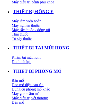
Máy điều trị bệnh phụ khoa
THIẾT BỊ ĐÔNG Y
Máy làm viên hoàn
Máy nghiền thuốc
Máy sắc thuốc - đóng túi
Thái thuốc
Tủ sấy thuốc
THIẾT BỊ TAI MŨI HỌNG
Khám tai mũi họng
Đo thính lực
THIẾT BỊ PHÒNG MỔ
Bàn mổ
Dao mổ điện cao tần
Dụng cụ phòng mổ khác
Máy garo cầm máu
Máy điều trị vết thương
Đèn mổ