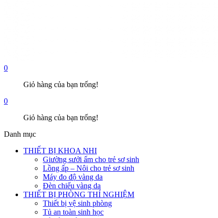
0
Giỏ hàng của bạn trống!
0
Giỏ hàng của bạn trống!
Danh mục
THIẾT BỊ KHOA NHI
Giường sưởi ấm cho trẻ sơ sinh
Lồng ấp – Nôi cho trẻ sơ sinh
Máy đo độ vàng da
Đèn chiếu vàng da
THIẾT BỊ PHÒNG THÍ NGHIỆM
Thiết bị vệ sinh phòng
Tủ an toàn sinh học