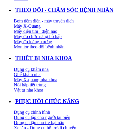
THEO DÕI - CHĂM SÓC BỆNH NHÂN
Bơm tiêm điện - máy truyền dịch
Máy X-Quang
Máy điện tim - điện não
Máy đo chức năng hô hấp
Máy đo loãng xương
Monitor theo dõi bệnh nhân
THIẾT BỊ NHA KHOA
Dụng cụ khám nha
Ghế khám nha
Máy X-quang nha khoa
Nồi hấp tiệt trùng
Vật tư nha khoa
PHỤC HỒI CHỨC NĂNG
Dụng cụ chỉnh hình
Dụng cụ tập cho người tai biến
Dụng cụ tập cho trẻ bại não
Xe lăn - Dụng cụ hỗ trợ di chuyển