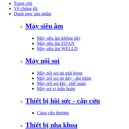
Trang chủ
Về chúng tôi
Danh mục sản phẩm
Máy siêu âm
Máy siêu âm không dây
Máy siêu âm EDAN
Máy siêu âm WELLD
Máy nội soi
Máy nội soi tai mũi họng
Máy nội soi dạ dày - đại tràng
Máy nội soi khí - phế quản
Máy soi vi tuần hoàn
Thiết bị hồi sức - cấp cứu
Cáng cứu thương
Thiết bị nha khoa