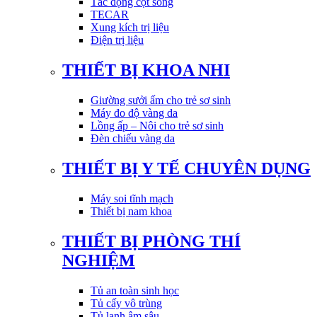
Tác động cột sống
TECAR
Xung kích trị liệu
Điện trị liệu
THIẾT BỊ KHOA NHI
Giường sưởi ấm cho trẻ sơ sinh
Máy đo độ vàng da
Lồng ấp – Nôi cho trẻ sơ sinh
Đèn chiếu vàng da
THIẾT BỊ Y TẾ CHUYÊN DỤNG
Máy soi tĩnh mạch
Thiết bị nam khoa
THIẾT BỊ PHÒNG THÍ
NGHIỆM
Tủ an toàn sinh học
Tủ cấy vô trùng
Tủ lạnh âm sâu