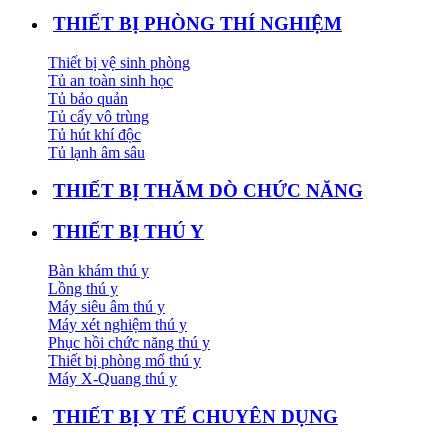
THIẾT BỊ PHÒNG THÍ NGHIỆM
Thiết bị vệ sinh phòng
Tủ an toàn sinh học
Tủ bảo quản
Tủ cấy vô trùng
Tủ hút khí độc
Tủ lạnh âm sâu
THIẾT BỊ THĂM DÒ CHỨC NĂNG
THIẾT BỊ THÚ Y
Bàn khám thú y
Lồng thú y
Máy siêu âm thú y
Máy xét nghiệm thú y
Phục hồi chức năng thú y
Thiết bị phòng mổ thú y
Máy X-Quang thú y
THIẾT BỊ Y TẾ CHUYÊN DỤNG