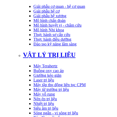
Giải phẫu cơ quan - hệ cơ quan
Giải phẫu hệ cơ
Giải phẫu hệ xương
Mô hình chẩn đoán
Mô hình huyệt vị - châm cứu
Mô hình Nhi khoa
Thực hành sơ cấp cứu
Thực hành điều dưỡng
Đào tạo kỹ năng lâm sàng
VẬT LÝ TRỊ LIỆU
Máy Terahertz
Buồng oxy cao áp
Giường kéo giãn
Laser trị liệu
Máy tập thụ động liên tục CPM
Máy từ trường trị liệu
Máy vỗ rung
Nén ép trị liệu
Nhiệt trị liệu
Siêu âm trị liệu
Sóng ngắn - vi sóng trị liệu