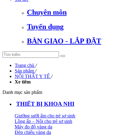
Chuyên môn
Tuyển dụng
BÀN GIAO - LẮP ĐẶT
Trang chủ
/
Sản phẩm
/
NỘI THẤT Y TẾ
/
Xe tiêm
Danh mục sản phẩm
THIẾT BỊ KHOA NHI
Giường sưởi ấm cho trẻ sơ sinh
Lồng ấp – Nôi cho trẻ sơ sinh
Máy đo độ vàng da
Đèn chiếu vàng da