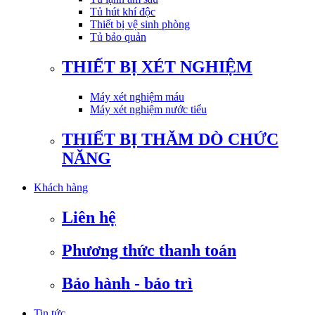
Tủ hút khí độc
Thiết bị vệ sinh phòng
Tủ bảo quản
THIẾT BỊ XÉT NGHIỆM
Máy xét nghiệm máu
Máy xét nghiệm nước tiểu
THIẾT BỊ THĂM DÒ CHỨC
NĂNG
Khách hàng
Liên hệ
Phương thức thanh toán
Bảo hành - bảo trì
Tin tức