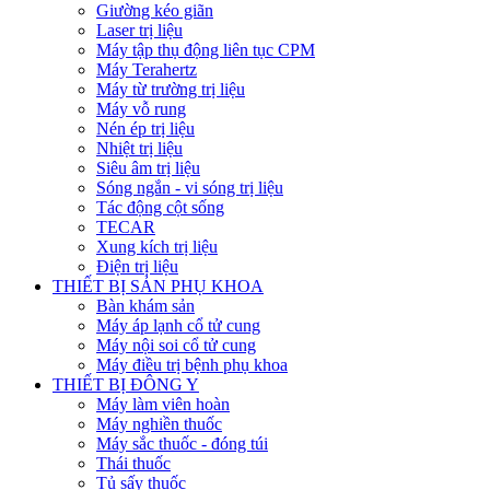
Giường kéo giãn
Laser trị liệu
Máy tập thụ động liên tục CPM
Máy Terahertz
Máy từ trường trị liệu
Máy vỗ rung
Nén ép trị liệu
Nhiệt trị liệu
Siêu âm trị liệu
Sóng ngắn - vi sóng trị liệu
Tác động cột sống
TECAR
Xung kích trị liệu
Điện trị liệu
THIẾT BỊ SẢN PHỤ KHOA
Bàn khám sản
Máy áp lạnh cổ tử cung
Máy nội soi cổ tử cung
Máy điều trị bệnh phụ khoa
THIẾT BỊ ĐÔNG Y
Máy làm viên hoàn
Máy nghiền thuốc
Máy sắc thuốc - đóng túi
Thái thuốc
Tủ sấy thuốc