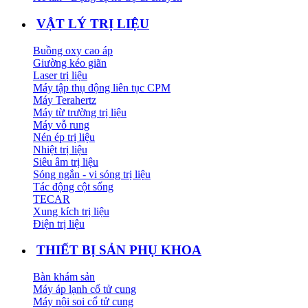
VẬT LÝ TRỊ LIỆU
Buồng oxy cao áp
Giường kéo giãn
Laser trị liệu
Máy tập thụ động liên tục CPM
Máy Terahertz
Máy từ trường trị liệu
Máy vỗ rung
Nén ép trị liệu
Nhiệt trị liệu
Siêu âm trị liệu
Sóng ngắn - vi sóng trị liệu
Tác động cột sống
TECAR
Xung kích trị liệu
Điện trị liệu
THIẾT BỊ SẢN PHỤ KHOA
Bàn khám sản
Máy áp lạnh cổ tử cung
Máy nội soi cổ tử cung