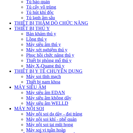
Tủ bảo quản
Tủ cấy vô trùng
Tủ hút khí độc
Tủ lạnh âm sâu
THIẾT BỊ THĂM DÒ CHỨC NĂNG
THIẾT BỊ THÚ Y
Bàn khám thú y
Lồng thú y
Máy siêu âm thú y
Máy xét nghiệm thú y
Phục hồi chức năng thú y
Thiết bị phòng mổ thú y
Máy X-Quang thú y
THIẾT BỊ Y TẾ CHUYÊN DỤNG
Máy soi tĩnh mạch
Thiết bị nam khoa
MÁY SIÊU ÂM
Máy siêu âm EDAN
Máy siêu âm không dây
Máy siêu âm WELLD
MÁY NỘI SOI
Máy nội soi dạ dày - đại tràng
Máy nội soi khí - phế quản
Máy nội soi tai mũi họng
Máy soi vi tuần hoàn