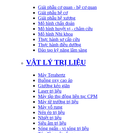
Giải phẫu cơ quan - hệ cơ quan
Giải phẫu hệ cơ
Giải phẫu hệ xương
Mô hình chẩn đoán
Mô hình huyệt vị - châm cứu
Mô hình Nhi khoa
Thực hành sơ cấp cứu
Thực hành điều dưỡng
Đào tạo kỹ năng lâm sàng
VẬT LÝ TRỊ LIỆU
Máy Terahertz
Buồng oxy cao áp
Giường kéo giãn
Laser trị liệu
Máy tập thụ động liên tục CPM
Máy từ trường trị liệu
Máy vỗ rung
Nén ép trị liệu
Nhiệt trị liệu
Siêu âm trị liệu
Sóng ngắn - vi sóng trị liệu