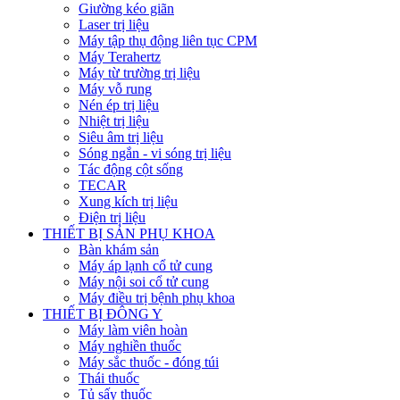
Giường kéo giãn
Laser trị liệu
Máy tập thụ động liên tục CPM
Máy Terahertz
Máy từ trường trị liệu
Máy vỗ rung
Nén ép trị liệu
Nhiệt trị liệu
Siêu âm trị liệu
Sóng ngắn - vi sóng trị liệu
Tác động cột sống
TECAR
Xung kích trị liệu
Điện trị liệu
THIẾT BỊ SẢN PHỤ KHOA
Bàn khám sản
Máy áp lạnh cổ tử cung
Máy nội soi cổ tử cung
Máy điều trị bệnh phụ khoa
THIẾT BỊ ĐÔNG Y
Máy làm viên hoàn
Máy nghiền thuốc
Máy sắc thuốc - đóng túi
Thái thuốc
Tủ sấy thuốc