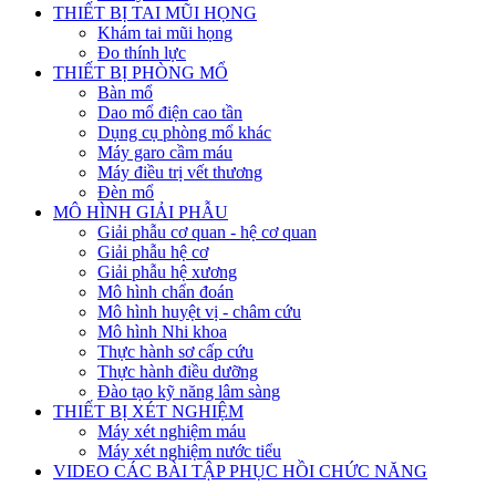
THIẾT BỊ TAI MŨI HỌNG
Khám tai mũi họng
Đo thính lực
THIẾT BỊ PHÒNG MỔ
Bàn mổ
Dao mổ điện cao tần
Dụng cụ phòng mổ khác
Máy garo cầm máu
Máy điều trị vết thương
Đèn mổ
MÔ HÌNH GIẢI PHẪU
Giải phẫu cơ quan - hệ cơ quan
Giải phẫu hệ cơ
Giải phẫu hệ xương
Mô hình chẩn đoán
Mô hình huyệt vị - châm cứu
Mô hình Nhi khoa
Thực hành sơ cấp cứu
Thực hành điều dưỡng
Đào tạo kỹ năng lâm sàng
THIẾT BỊ XÉT NGHIỆM
Máy xét nghiệm máu
Máy xét nghiệm nước tiểu
VIDEO CÁC BÀI TẬP PHỤC HỒI CHỨC NĂNG