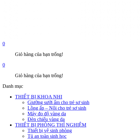
0
Giỏ hàng của bạn trống!
0
Giỏ hàng của bạn trống!
Danh mục
THIẾT BỊ KHOA NHI
Giường sưởi ấm cho trẻ sơ sinh
Lồng ấp – Nôi cho trẻ sơ sinh
Máy đo độ vàng da
Đèn chiếu vàng da
THIẾT BỊ PHÒNG THÍ NGHIỆM
Thiết bị vệ sinh phòng
Tủ an toàn sinh học