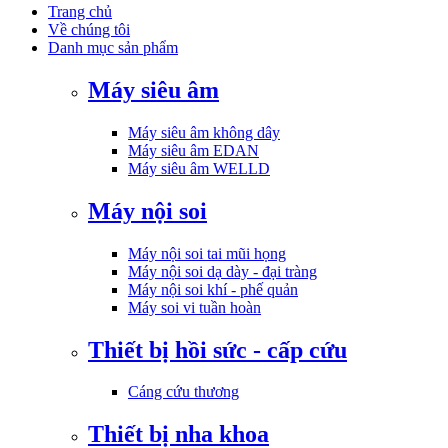
Trang chủ
Về chúng tôi
Danh mục sản phẩm
Máy siêu âm
Máy siêu âm không dây
Máy siêu âm EDAN
Máy siêu âm WELLD
Máy nội soi
Máy nội soi tai mũi họng
Máy nội soi dạ dày - đại tràng
Máy nội soi khí - phế quản
Máy soi vi tuần hoàn
Thiết bị hồi sức - cấp cứu
Cáng cứu thương
Thiết bị nha khoa