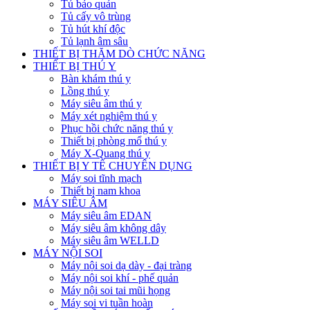
Tủ bảo quản
Tủ cấy vô trùng
Tủ hút khí độc
Tủ lạnh âm sâu
THIẾT BỊ THĂM DÒ CHỨC NĂNG
THIẾT BỊ THÚ Y
Bàn khám thú y
Lồng thú y
Máy siêu âm thú y
Máy xét nghiệm thú y
Phục hồi chức năng thú y
Thiết bị phòng mổ thú y
Máy X-Quang thú y
THIẾT BỊ Y TẾ CHUYÊN DỤNG
Máy soi tĩnh mạch
Thiết bị nam khoa
MÁY SIÊU ÂM
Máy siêu âm EDAN
Máy siêu âm không dây
Máy siêu âm WELLD
MÁY NỘI SOI
Máy nội soi dạ dày - đại tràng
Máy nội soi khí - phế quản
Máy nội soi tai mũi họng
Máy soi vi tuần hoàn