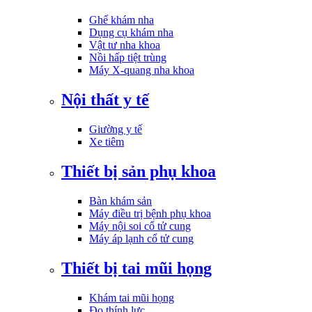
Ghế khám nha
Dụng cụ khám nha
Vật tư nha khoa
Nồi hấp tiệt trùng
Máy X-quang nha khoa
Nội thất y tế
Giường y tế
Xe tiêm
Thiết bị sản phụ khoa
Bàn khám sản
Máy điều trị bệnh phụ khoa
Máy nội soi cổ tử cung
Máy áp lạnh cổ tử cung
Thiết bị tai mũi họng
Khám tai mũi họng
Đo thính lực