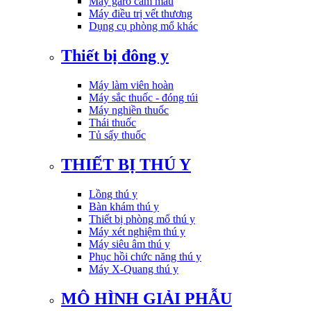
Máy garo cầm máu
Máy điều trị vết thương
Dụng cụ phòng mổ khác
Thiết bị đông y
Máy làm viên hoàn
Máy sắc thuốc - đóng túi
Máy nghiền thuốc
Thái thuốc
Tủ sấy thuốc
THIẾT BỊ THÚ Y
Lồng thú y
Bàn khám thú y
Thiết bị phòng mổ thú y
Máy xét nghiệm thú y
Máy siêu âm thú y
Phục hồi chức năng thú y
Máy X-Quang thú y
MÔ HÌNH GIẢI PHẪU