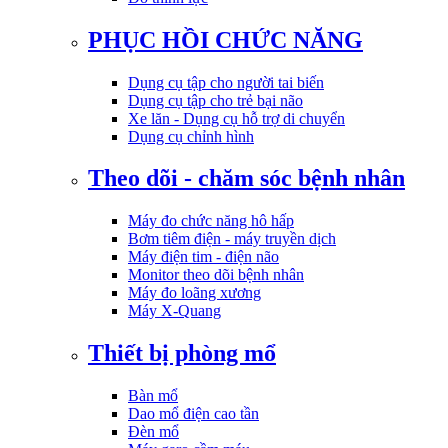
PHỤC HỒI CHỨC NĂNG
Dụng cụ tập cho người tai biến
Dụng cụ tập cho trẻ bại não
Xe lăn - Dụng cụ hỗ trợ di chuyển
Dụng cụ chỉnh hình
Theo dõi - chăm sóc bệnh nhân
Máy đo chức năng hô hấp
Bơm tiêm điện - máy truyền dịch
Máy điện tim - điện não
Monitor theo dõi bệnh nhân
Máy đo loãng xương
Máy X-Quang
Thiết bị phòng mổ
Bàn mổ
Dao mổ điện cao tần
Đèn mổ