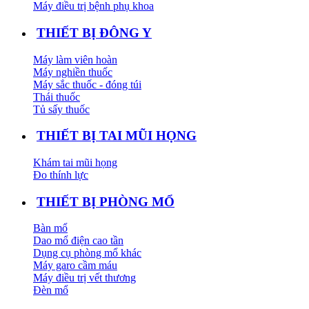
Máy điều trị bệnh phụ khoa
THIẾT BỊ ĐÔNG Y
Máy làm viên hoàn
Máy nghiền thuốc
Máy sắc thuốc - đóng túi
Thái thuốc
Tủ sấy thuốc
THIẾT BỊ TAI MŨI HỌNG
Khám tai mũi họng
Đo thính lực
THIẾT BỊ PHÒNG MỔ
Bàn mổ
Dao mổ điện cao tần
Dụng cụ phòng mổ khác
Máy garo cầm máu
Máy điều trị vết thương
Đèn mổ