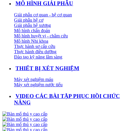
MÔ HÌNH GIẢI PHẪU
Giải phẫu cơ quan - hệ cơ quan
Giải phẫu hệ cơ
Giải phẫu hệ xương
Mô hình chẩn đoán
Mô hình huyệt vị - châm cứu
Mô hình Nhi khoa
Thực hành sơ cấp cứu
Thực hành điều dưỡng
Đào tạo kỹ năng lâm sàng
THIẾT BỊ XÉT NGHIỆM
Máy xét nghiệm máu
Máy xét nghiệm nước tiểu
VIDEO CÁC BÀI TẬP PHỤC HỒI CHỨC
NĂNG