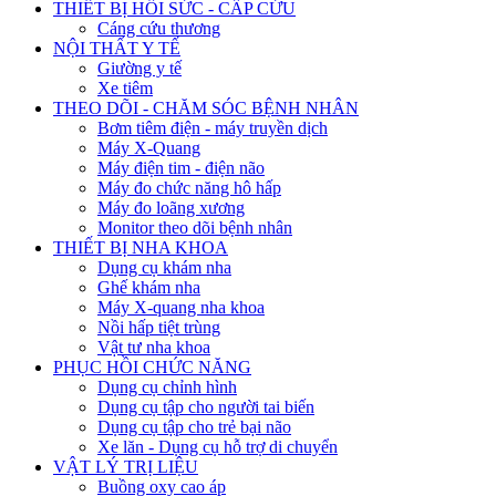
THIẾT BỊ HỒI SỨC - CẤP CỨU
Cáng cứu thương
NỘI THẤT Y TẾ
Giường y tế
Xe tiêm
THEO DÕI - CHĂM SÓC BỆNH NHÂN
Bơm tiêm điện - máy truyền dịch
Máy X-Quang
Máy điện tim - điện não
Máy đo chức năng hô hấp
Máy đo loãng xương
Monitor theo dõi bệnh nhân
THIẾT BỊ NHA KHOA
Dụng cụ khám nha
Ghế khám nha
Máy X-quang nha khoa
Nồi hấp tiệt trùng
Vật tư nha khoa
PHỤC HỒI CHỨC NĂNG
Dụng cụ chỉnh hình
Dụng cụ tập cho người tai biến
Dụng cụ tập cho trẻ bại não
Xe lăn - Dụng cụ hỗ trợ di chuyển
VẬT LÝ TRỊ LIỆU
Buồng oxy cao áp