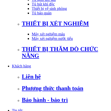
Tủ hút khí độc
Thiết bị vệ sinh phòng
Tủ bảo quản
THIẾT BỊ XÉT NGHIỆM
Máy xét nghiệm máu
Máy xét nghiệm nước tiểu
THIẾT BỊ THĂM DÒ CHỨC
NĂNG
Khách hàng
Liên hệ
Phương thức thanh toán
Bảo hành - bảo trì
Tin tức