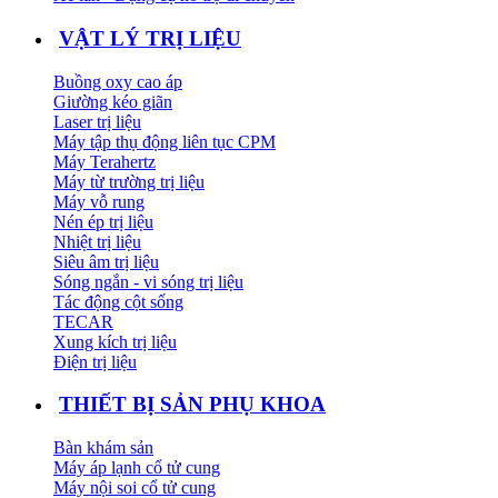
VẬT LÝ TRỊ LIỆU
Buồng oxy cao áp
Giường kéo giãn
Laser trị liệu
Máy tập thụ động liên tục CPM
Máy Terahertz
Máy từ trường trị liệu
Máy vỗ rung
Nén ép trị liệu
Nhiệt trị liệu
Siêu âm trị liệu
Sóng ngắn - vi sóng trị liệu
Tác động cột sống
TECAR
Xung kích trị liệu
Điện trị liệu
THIẾT BỊ SẢN PHỤ KHOA
Bàn khám sản
Máy áp lạnh cổ tử cung
Máy nội soi cổ tử cung