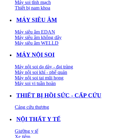
Máy soi tĩnh mạch
Thiết bị nam khoa
MÁY SIÊU ÂM
Máy siêu âm EDAN
Máy siêu âm không dây
Máy siêu âm WELLD
MÁY NỘI SOI
Máy nội soi dạ dày - đại tràng
Máy nội soi khí - phế quản
Máy nội soi tai mũi họng
Máy soi vi tuần hoàn
THIẾT BỊ HỒI SỨC - CẤP CỨU
Cáng cứu thương
NỘI THẤT Y TẾ
Giường y tế
Xe tiêm