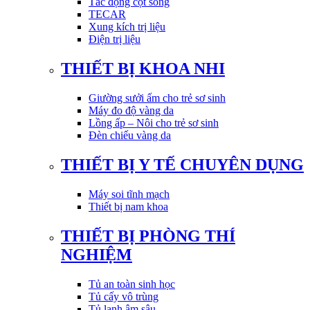
Tác động cột sống
TECAR
Xung kích trị liệu
Điện trị liệu
THIẾT BỊ KHOA NHI
Giường sưởi ấm cho trẻ sơ sinh
Máy đo độ vàng da
Lồng ấp – Nôi cho trẻ sơ sinh
Đèn chiếu vàng da
THIẾT BỊ Y TẾ CHUYÊN DỤNG
Máy soi tĩnh mạch
Thiết bị nam khoa
THIẾT BỊ PHÒNG THÍ
NGHIỆM
Tủ an toàn sinh học
Tủ cấy vô trùng
Tủ lạnh âm sâu