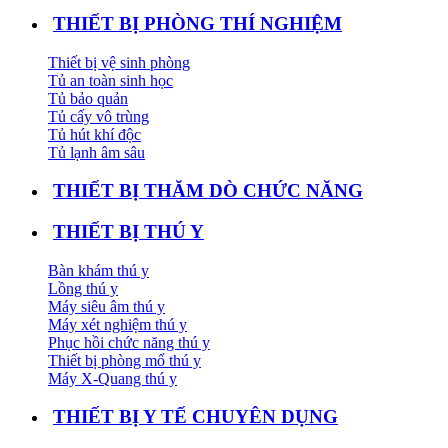
THIẾT BỊ PHÒNG THÍ NGHIỆM
Thiết bị vệ sinh phòng
Tủ an toàn sinh học
Tủ bảo quản
Tủ cấy vô trùng
Tủ hút khí độc
Tủ lạnh âm sâu
THIẾT BỊ THĂM DÒ CHỨC NĂNG
THIẾT BỊ THÚ Y
Bàn khám thú y
Lồng thú y
Máy siêu âm thú y
Máy xét nghiệm thú y
Phục hồi chức năng thú y
Thiết bị phòng mổ thú y
Máy X-Quang thú y
THIẾT BỊ Y TẾ CHUYÊN DỤNG