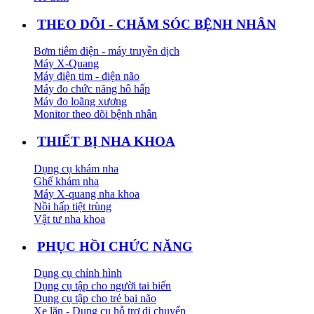
THEO DÕI - CHĂM SÓC BỆNH NHÂN
Bơm tiêm điện - máy truyền dịch
Máy X-Quang
Máy điện tim - điện não
Máy đo chức năng hô hấp
Máy đo loãng xương
Monitor theo dõi bệnh nhân
THIẾT BỊ NHA KHOA
Dụng cụ khám nha
Ghế khám nha
Máy X-quang nha khoa
Nồi hấp tiệt trùng
Vật tư nha khoa
PHỤC HỒI CHỨC NĂNG
Dụng cụ chỉnh hình
Dụng cụ tập cho người tai biến
Dụng cụ tập cho trẻ bại não
Xe lăn - Dụng cụ hỗ trợ di chuyển