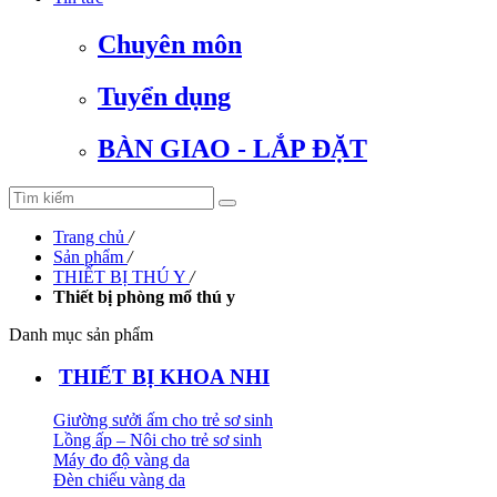
Chuyên môn
Tuyển dụng
BÀN GIAO - LẮP ĐẶT
Trang chủ
/
Sản phẩm
/
THIẾT BỊ THÚ Y
/
Thiết bị phòng mổ thú y
Danh mục sản phẩm
THIẾT BỊ KHOA NHI
Giường sưởi ấm cho trẻ sơ sinh
Lồng ấp – Nôi cho trẻ sơ sinh
Máy đo độ vàng da
Đèn chiếu vàng da