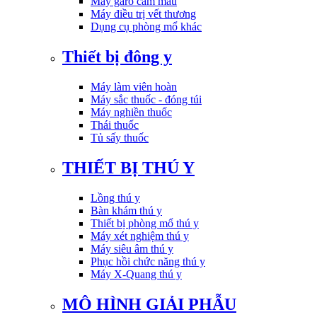
Máy garo cầm máu
Máy điều trị vết thương
Dụng cụ phòng mổ khác
Thiết bị đông y
Máy làm viên hoàn
Máy sắc thuốc - đóng túi
Máy nghiền thuốc
Thái thuốc
Tủ sấy thuốc
THIẾT BỊ THÚ Y
Lồng thú y
Bàn khám thú y
Thiết bị phòng mổ thú y
Máy xét nghiệm thú y
Máy siêu âm thú y
Phục hồi chức năng thú y
Máy X-Quang thú y
MÔ HÌNH GIẢI PHẪU