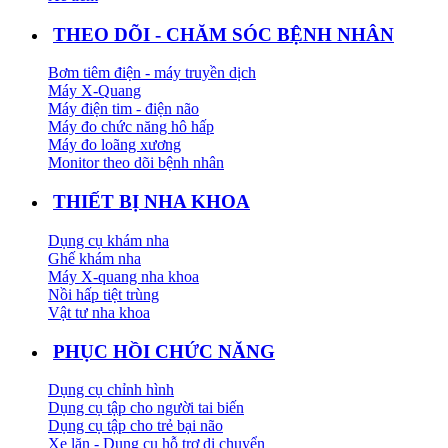
THEO DÕI - CHĂM SÓC BỆNH NHÂN
Bơm tiêm điện - máy truyền dịch
Máy X-Quang
Máy điện tim - điện não
Máy đo chức năng hô hấp
Máy đo loãng xương
Monitor theo dõi bệnh nhân
THIẾT BỊ NHA KHOA
Dụng cụ khám nha
Ghế khám nha
Máy X-quang nha khoa
Nồi hấp tiệt trùng
Vật tư nha khoa
PHỤC HỒI CHỨC NĂNG
Dụng cụ chỉnh hình
Dụng cụ tập cho người tai biến
Dụng cụ tập cho trẻ bại não
Xe lăn - Dụng cụ hỗ trợ di chuyển