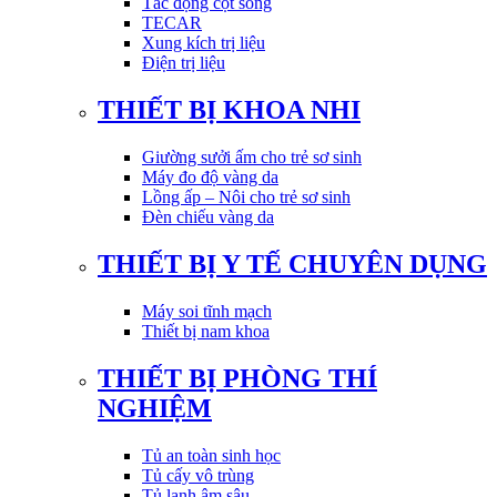
Tác động cột sống
TECAR
Xung kích trị liệu
Điện trị liệu
THIẾT BỊ KHOA NHI
Giường sưởi ấm cho trẻ sơ sinh
Máy đo độ vàng da
Lồng ấp – Nôi cho trẻ sơ sinh
Đèn chiếu vàng da
THIẾT BỊ Y TẾ CHUYÊN DỤNG
Máy soi tĩnh mạch
Thiết bị nam khoa
THIẾT BỊ PHÒNG THÍ
NGHIỆM
Tủ an toàn sinh học
Tủ cấy vô trùng
Tủ lạnh âm sâu