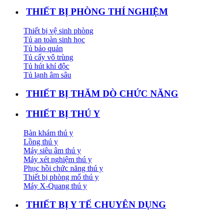
THIẾT BỊ PHÒNG THÍ NGHIỆM
Thiết bị vệ sinh phòng
Tủ an toàn sinh học
Tủ bảo quản
Tủ cấy vô trùng
Tủ hút khí độc
Tủ lạnh âm sâu
THIẾT BỊ THĂM DÒ CHỨC NĂNG
THIẾT BỊ THÚ Y
Bàn khám thú y
Lồng thú y
Máy siêu âm thú y
Máy xét nghiệm thú y
Phục hồi chức năng thú y
Thiết bị phòng mổ thú y
Máy X-Quang thú y
THIẾT BỊ Y TẾ CHUYÊN DỤNG