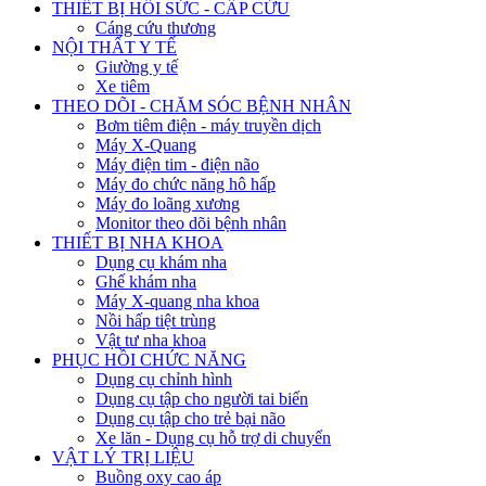
THIẾT BỊ HỒI SỨC - CẤP CỨU
Cáng cứu thương
NỘI THẤT Y TẾ
Giường y tế
Xe tiêm
THEO DÕI - CHĂM SÓC BỆNH NHÂN
Bơm tiêm điện - máy truyền dịch
Máy X-Quang
Máy điện tim - điện não
Máy đo chức năng hô hấp
Máy đo loãng xương
Monitor theo dõi bệnh nhân
THIẾT BỊ NHA KHOA
Dụng cụ khám nha
Ghế khám nha
Máy X-quang nha khoa
Nồi hấp tiệt trùng
Vật tư nha khoa
PHỤC HỒI CHỨC NĂNG
Dụng cụ chỉnh hình
Dụng cụ tập cho người tai biến
Dụng cụ tập cho trẻ bại não
Xe lăn - Dụng cụ hỗ trợ di chuyển
VẬT LÝ TRỊ LIỆU
Buồng oxy cao áp