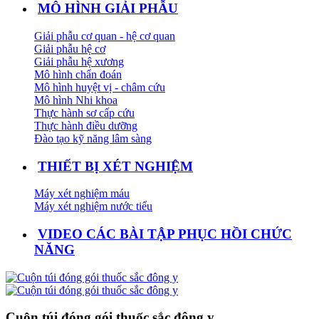
MÔ HÌNH GIẢI PHẪU
Giải phẫu cơ quan - hệ cơ quan
Giải phẫu hệ cơ
Giải phẫu hệ xương
Mô hình chẩn đoán
Mô hình huyệt vị - châm cứu
Mô hình Nhi khoa
Thực hành sơ cấp cứu
Thực hành điều dưỡng
Đào tạo kỹ năng lâm sàng
THIẾT BỊ XÉT NGHIỆM
Máy xét nghiệm máu
Máy xét nghiệm nước tiểu
VIDEO CÁC BÀI TẬP PHỤC HỒI CHỨC
NĂNG
Cuộn túi đóng gói thuốc sắc đông y