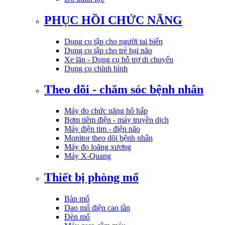
PHỤC HỒI CHỨC NĂNG
Dụng cụ tập cho người tai biến
Dụng cụ tập cho trẻ bại não
Xe lăn - Dụng cụ hỗ trợ di chuyển
Dụng cụ chỉnh hình
Theo dõi - chăm sóc bệnh nhân
Máy đo chức năng hô hấp
Bơm tiêm điện - máy truyền dịch
Máy điện tim - điện não
Monitor theo dõi bệnh nhân
Máy đo loãng xương
Máy X-Quang
Thiết bị phòng mổ
Bàn mổ
Dao mổ điện cao tần
Đèn mổ