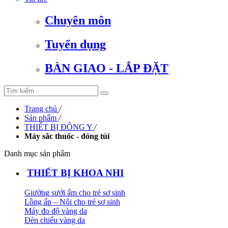
Chuyên môn
Tuyển dụng
BÀN GIAO - LẮP ĐẶT
Trang chủ
/
Sản phẩm
/
THIẾT BỊ ĐÔNG Y
/
Máy sắc thuốc - đóng túi
Danh mục sản phẩm
THIẾT BỊ KHOA NHI
Giường sưởi ấm cho trẻ sơ sinh
Lồng ấp – Nôi cho trẻ sơ sinh
Máy đo độ vàng da
Đèn chiếu vàng da