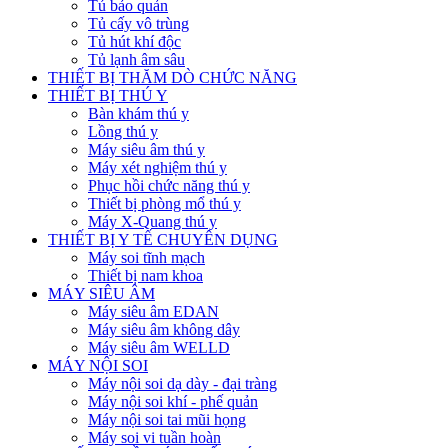
Tủ bảo quản
Tủ cấy vô trùng
Tủ hút khí độc
Tủ lạnh âm sâu
THIẾT BỊ THĂM DÒ CHỨC NĂNG
THIẾT BỊ THÚ Y
Bàn khám thú y
Lồng thú y
Máy siêu âm thú y
Máy xét nghiệm thú y
Phục hồi chức năng thú y
Thiết bị phòng mổ thú y
Máy X-Quang thú y
THIẾT BỊ Y TẾ CHUYÊN DỤNG
Máy soi tĩnh mạch
Thiết bị nam khoa
MÁY SIÊU ÂM
Máy siêu âm EDAN
Máy siêu âm không dây
Máy siêu âm WELLD
MÁY NỘI SOI
Máy nội soi dạ dày - đại tràng
Máy nội soi khí - phế quản
Máy nội soi tai mũi họng
Máy soi vi tuần hoàn