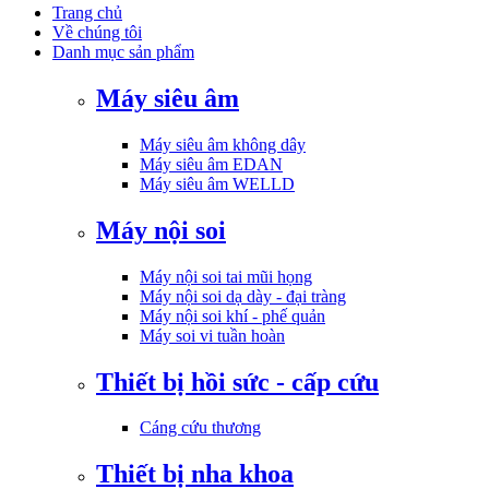
Trang chủ
Về chúng tôi
Danh mục sản phẩm
Máy siêu âm
Máy siêu âm không dây
Máy siêu âm EDAN
Máy siêu âm WELLD
Máy nội soi
Máy nội soi tai mũi họng
Máy nội soi dạ dày - đại tràng
Máy nội soi khí - phế quản
Máy soi vi tuần hoàn
Thiết bị hồi sức - cấp cứu
Cáng cứu thương
Thiết bị nha khoa