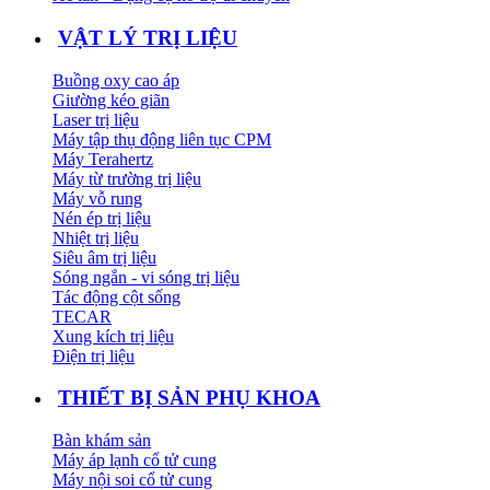
VẬT LÝ TRỊ LIỆU
Buồng oxy cao áp
Giường kéo giãn
Laser trị liệu
Máy tập thụ động liên tục CPM
Máy Terahertz
Máy từ trường trị liệu
Máy vỗ rung
Nén ép trị liệu
Nhiệt trị liệu
Siêu âm trị liệu
Sóng ngắn - vi sóng trị liệu
Tác động cột sống
TECAR
Xung kích trị liệu
Điện trị liệu
THIẾT BỊ SẢN PHỤ KHOA
Bàn khám sản
Máy áp lạnh cổ tử cung
Máy nội soi cổ tử cung