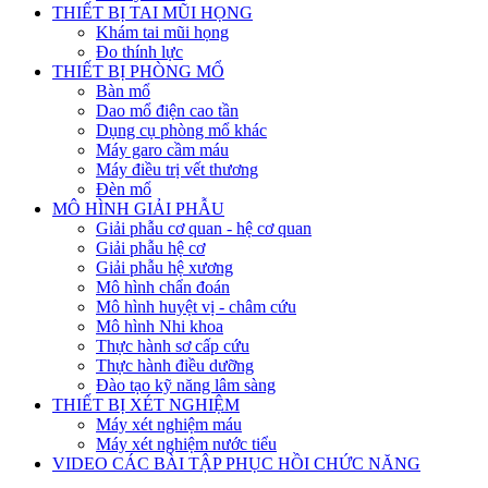
THIẾT BỊ TAI MŨI HỌNG
Khám tai mũi họng
Đo thính lực
THIẾT BỊ PHÒNG MỔ
Bàn mổ
Dao mổ điện cao tần
Dụng cụ phòng mổ khác
Máy garo cầm máu
Máy điều trị vết thương
Đèn mổ
MÔ HÌNH GIẢI PHẪU
Giải phẫu cơ quan - hệ cơ quan
Giải phẫu hệ cơ
Giải phẫu hệ xương
Mô hình chẩn đoán
Mô hình huyệt vị - châm cứu
Mô hình Nhi khoa
Thực hành sơ cấp cứu
Thực hành điều dưỡng
Đào tạo kỹ năng lâm sàng
THIẾT BỊ XÉT NGHIỆM
Máy xét nghiệm máu
Máy xét nghiệm nước tiểu
VIDEO CÁC BÀI TẬP PHỤC HỒI CHỨC NĂNG