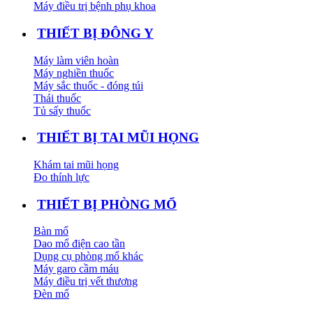
Máy điều trị bệnh phụ khoa
THIẾT BỊ ĐÔNG Y
Máy làm viên hoàn
Máy nghiền thuốc
Máy sắc thuốc - đóng túi
Thái thuốc
Tủ sấy thuốc
THIẾT BỊ TAI MŨI HỌNG
Khám tai mũi họng
Đo thính lực
THIẾT BỊ PHÒNG MỔ
Bàn mổ
Dao mổ điện cao tần
Dụng cụ phòng mổ khác
Máy garo cầm máu
Máy điều trị vết thương
Đèn mổ