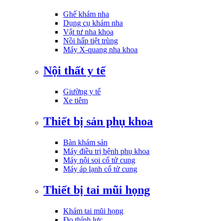
Ghế khám nha
Dụng cụ khám nha
Vật tư nha khoa
Nồi hấp tiệt trùng
Máy X-quang nha khoa
Nội thất y tế
Giường y tế
Xe tiêm
Thiết bị sản phụ khoa
Bàn khám sản
Máy điều trị bệnh phụ khoa
Máy nội soi cổ tử cung
Máy áp lạnh cổ tử cung
Thiết bị tai mũi họng
Khám tai mũi họng
Đo thính lực