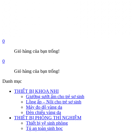
0
Giỏ hàng của bạn trống!
0
Giỏ hàng của bạn trống!
Danh mục
THIẾT BỊ KHOA NHI
Giường sưởi ấm cho trẻ sơ sinh
Lồng ấp – Nôi cho trẻ sơ sinh
Máy đo độ vàng da
Đèn chiếu vàng da
THIẾT BỊ PHÒNG THÍ NGHIỆM
Thiết bị vệ sinh phòng
Tủ an toàn sinh học