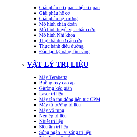
Giải phẫu cơ quan - hệ cơ quan
Giải phẫu hệ cơ
Giải phẫu hệ xương
Mô hình chẩn đoán
Mô hình huyệt vị - châm cứu
Mô hình Nhi khoa
Thực hành sơ cấp cứu
Thực hành điều dưỡng
Đào tạo kỹ năng lâm sàng
VẬT LÝ TRỊ LIỆU
Máy Terahertz
Buồng oxy cao áp
Giường kéo giãn
Laser trị liệu
Máy tập thụ động liên tục CPM
Máy từ trường trị liệu
Máy vỗ rung
Nén ép trị liệu
Nhiệt trị liệu
Siêu âm trị liệu
Sóng ngắn - vi sóng trị liệu