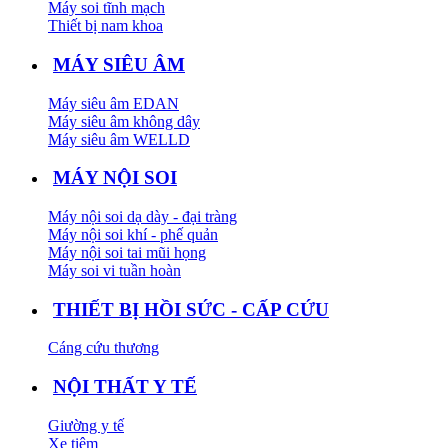
Máy soi tĩnh mạch
Thiết bị nam khoa
MÁY SIÊU ÂM
Máy siêu âm EDAN
Máy siêu âm không dây
Máy siêu âm WELLD
MÁY NỘI SOI
Máy nội soi dạ dày - đại tràng
Máy nội soi khí - phế quản
Máy nội soi tai mũi họng
Máy soi vi tuần hoàn
THIẾT BỊ HỒI SỨC - CẤP CỨU
Cáng cứu thương
NỘI THẤT Y TẾ
Giường y tế
Xe tiêm