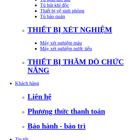
Tủ hút khí độc
Thiết bị vệ sinh phòng
Tủ bảo quản
THIẾT BỊ XÉT NGHIỆM
Máy xét nghiệm máu
Máy xét nghiệm nước tiểu
THIẾT BỊ THĂM DÒ CHỨC
NĂNG
Khách hàng
Liên hệ
Phương thức thanh toán
Bảo hành - bảo trì
Tin tức