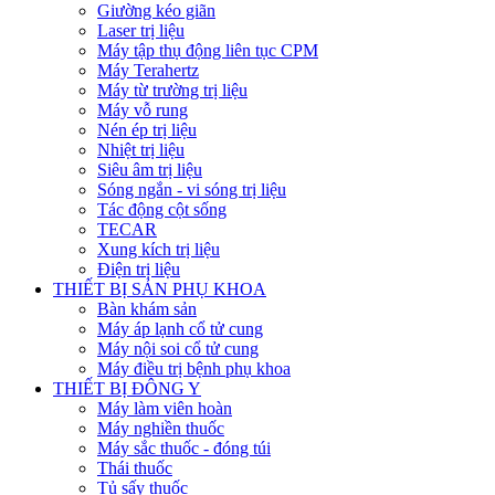
Giường kéo giãn
Laser trị liệu
Máy tập thụ động liên tục CPM
Máy Terahertz
Máy từ trường trị liệu
Máy vỗ rung
Nén ép trị liệu
Nhiệt trị liệu
Siêu âm trị liệu
Sóng ngắn - vi sóng trị liệu
Tác động cột sống
TECAR
Xung kích trị liệu
Điện trị liệu
THIẾT BỊ SẢN PHỤ KHOA
Bàn khám sản
Máy áp lạnh cổ tử cung
Máy nội soi cổ tử cung
Máy điều trị bệnh phụ khoa
THIẾT BỊ ĐÔNG Y
Máy làm viên hoàn
Máy nghiền thuốc
Máy sắc thuốc - đóng túi
Thái thuốc
Tủ sấy thuốc