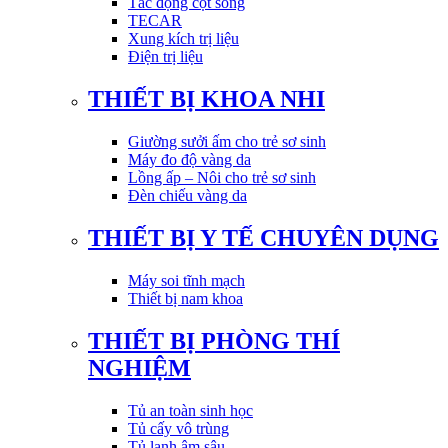
Tác động cột sống
TECAR
Xung kích trị liệu
Điện trị liệu
THIẾT BỊ KHOA NHI
Giường sưởi ấm cho trẻ sơ sinh
Máy đo độ vàng da
Lồng ấp – Nôi cho trẻ sơ sinh
Đèn chiếu vàng da
THIẾT BỊ Y TẾ CHUYÊN DỤNG
Máy soi tĩnh mạch
Thiết bị nam khoa
THIẾT BỊ PHÒNG THÍ
NGHIỆM
Tủ an toàn sinh học
Tủ cấy vô trùng
Tủ lạnh âm sâu