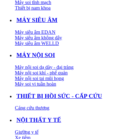
Máy soi tĩnh mạch
Thiết bị nam khoa
MÁY SIÊU ÂM
Máy siêu âm EDAN
Máy siêu âm không dây
Máy siêu âm WELLD
MÁY NỘI SOI
Máy nội soi dạ dày - đại tràng
Máy nội soi khí - phế quản
Máy nội soi tai mũi họng
Máy soi vi tuần hoàn
THIẾT BỊ HỒI SỨC - CẤP CỨU
Cáng cứu thương
NỘI THẤT Y TẾ
Giường y tế
Xe tiêm