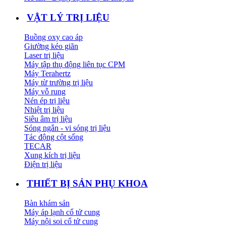
VẬT LÝ TRỊ LIỆU
Buồng oxy cao áp
Giường kéo giãn
Laser trị liệu
Máy tập thụ động liên tục CPM
Máy Terahertz
Máy từ trường trị liệu
Máy vỗ rung
Nén ép trị liệu
Nhiệt trị liệu
Siêu âm trị liệu
Sóng ngắn - vi sóng trị liệu
Tác động cột sống
TECAR
Xung kích trị liệu
Điện trị liệu
THIẾT BỊ SẢN PHỤ KHOA
Bàn khám sản
Máy áp lạnh cổ tử cung
Máy nội soi cổ tử cung