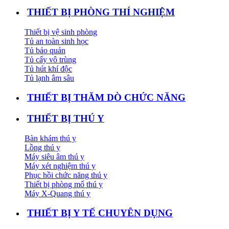
THIẾT BỊ PHÒNG THÍ NGHIỆM
Thiết bị vệ sinh phòng
Tủ an toàn sinh học
Tủ bảo quản
Tủ cấy vô trùng
Tủ hút khí độc
Tủ lạnh âm sâu
THIẾT BỊ THĂM DÒ CHỨC NĂNG
THIẾT BỊ THÚ Y
Bàn khám thú y
Lồng thú y
Máy siêu âm thú y
Máy xét nghiệm thú y
Phục hồi chức năng thú y
Thiết bị phòng mổ thú y
Máy X-Quang thú y
THIẾT BỊ Y TẾ CHUYÊN DỤNG