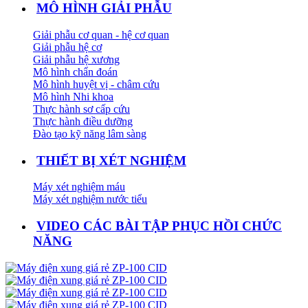
MÔ HÌNH GIẢI PHẪU
Giải phẫu cơ quan - hệ cơ quan
Giải phẫu hệ cơ
Giải phẫu hệ xương
Mô hình chẩn đoán
Mô hình huyệt vị - châm cứu
Mô hình Nhi khoa
Thực hành sơ cấp cứu
Thực hành điều dưỡng
Đào tạo kỹ năng lâm sàng
THIẾT BỊ XÉT NGHIỆM
Máy xét nghiệm máu
Máy xét nghiệm nước tiểu
VIDEO CÁC BÀI TẬP PHỤC HỒI CHỨC
NĂNG