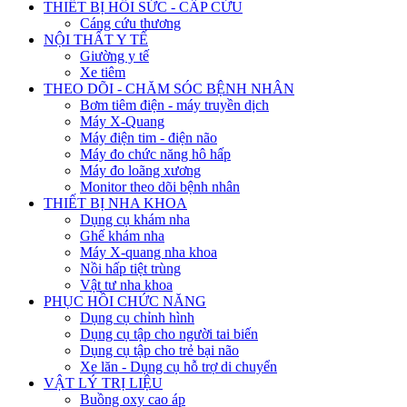
THIẾT BỊ HỒI SỨC - CẤP CỨU
Cáng cứu thương
NỘI THẤT Y TẾ
Giường y tế
Xe tiêm
THEO DÕI - CHĂM SÓC BỆNH NHÂN
Bơm tiêm điện - máy truyền dịch
Máy X-Quang
Máy điện tim - điện não
Máy đo chức năng hô hấp
Máy đo loãng xương
Monitor theo dõi bệnh nhân
THIẾT BỊ NHA KHOA
Dụng cụ khám nha
Ghế khám nha
Máy X-quang nha khoa
Nồi hấp tiệt trùng
Vật tư nha khoa
PHỤC HỒI CHỨC NĂNG
Dụng cụ chỉnh hình
Dụng cụ tập cho người tai biến
Dụng cụ tập cho trẻ bại não
Xe lăn - Dụng cụ hỗ trợ di chuyển
VẬT LÝ TRỊ LIỆU
Buồng oxy cao áp