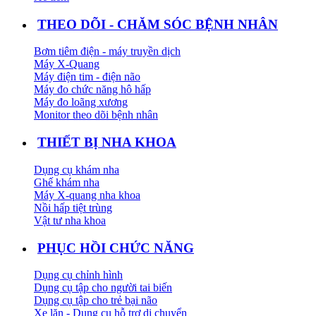
THEO DÕI - CHĂM SÓC BỆNH NHÂN
Bơm tiêm điện - máy truyền dịch
Máy X-Quang
Máy điện tim - điện não
Máy đo chức năng hô hấp
Máy đo loãng xương
Monitor theo dõi bệnh nhân
THIẾT BỊ NHA KHOA
Dụng cụ khám nha
Ghế khám nha
Máy X-quang nha khoa
Nồi hấp tiệt trùng
Vật tư nha khoa
PHỤC HỒI CHỨC NĂNG
Dụng cụ chỉnh hình
Dụng cụ tập cho người tai biến
Dụng cụ tập cho trẻ bại não
Xe lăn - Dụng cụ hỗ trợ di chuyển