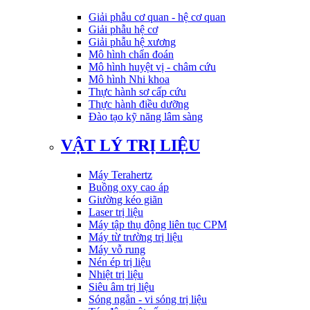
Giải phẫu cơ quan - hệ cơ quan
Giải phẫu hệ cơ
Giải phẫu hệ xương
Mô hình chẩn đoán
Mô hình huyệt vị - châm cứu
Mô hình Nhi khoa
Thực hành sơ cấp cứu
Thực hành điều dưỡng
Đào tạo kỹ năng lâm sàng
VẬT LÝ TRỊ LIỆU
Máy Terahertz
Buồng oxy cao áp
Giường kéo giãn
Laser trị liệu
Máy tập thụ động liên tục CPM
Máy từ trường trị liệu
Máy vỗ rung
Nén ép trị liệu
Nhiệt trị liệu
Siêu âm trị liệu
Sóng ngắn - vi sóng trị liệu