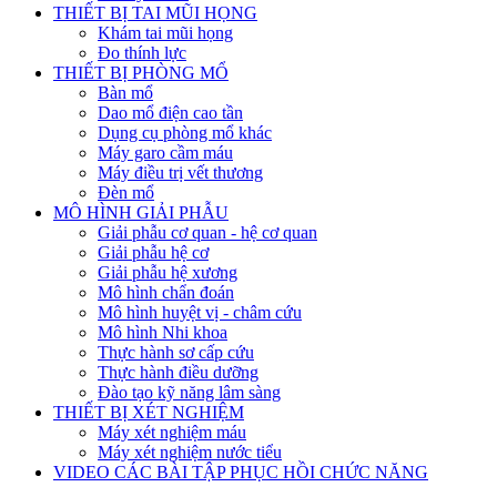
THIẾT BỊ TAI MŨI HỌNG
Khám tai mũi họng
Đo thính lực
THIẾT BỊ PHÒNG MỔ
Bàn mổ
Dao mổ điện cao tần
Dụng cụ phòng mổ khác
Máy garo cầm máu
Máy điều trị vết thương
Đèn mổ
MÔ HÌNH GIẢI PHẪU
Giải phẫu cơ quan - hệ cơ quan
Giải phẫu hệ cơ
Giải phẫu hệ xương
Mô hình chẩn đoán
Mô hình huyệt vị - châm cứu
Mô hình Nhi khoa
Thực hành sơ cấp cứu
Thực hành điều dưỡng
Đào tạo kỹ năng lâm sàng
THIẾT BỊ XÉT NGHIỆM
Máy xét nghiệm máu
Máy xét nghiệm nước tiểu
VIDEO CÁC BÀI TẬP PHỤC HỒI CHỨC NĂNG