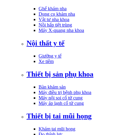
Ghế khám nha
Dụng cụ khám nha
Vật tư nha khoa
Nồi hấp tiệt trùng
Máy X-quang nha khoa
Nội thất y tế
Giường y tế
Xe tiêm
Thiết bị sản phụ khoa
Bàn khám sản
Máy điều trị bệnh phụ khoa
Máy nội soi cổ tử cung
Máy áp lạnh cổ tử cung
Thiết bị tai mũi họng
Khám tai mũi họng
Đo thính lực