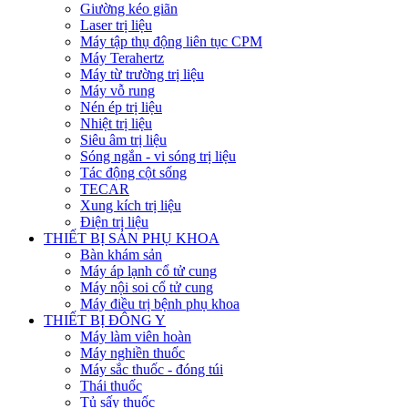
Giường kéo giãn
Laser trị liệu
Máy tập thụ động liên tục CPM
Máy Terahertz
Máy từ trường trị liệu
Máy vỗ rung
Nén ép trị liệu
Nhiệt trị liệu
Siêu âm trị liệu
Sóng ngắn - vi sóng trị liệu
Tác động cột sống
TECAR
Xung kích trị liệu
Điện trị liệu
THIẾT BỊ SẢN PHỤ KHOA
Bàn khám sản
Máy áp lạnh cổ tử cung
Máy nội soi cổ tử cung
Máy điều trị bệnh phụ khoa
THIẾT BỊ ĐÔNG Y
Máy làm viên hoàn
Máy nghiền thuốc
Máy sắc thuốc - đóng túi
Thái thuốc
Tủ sấy thuốc