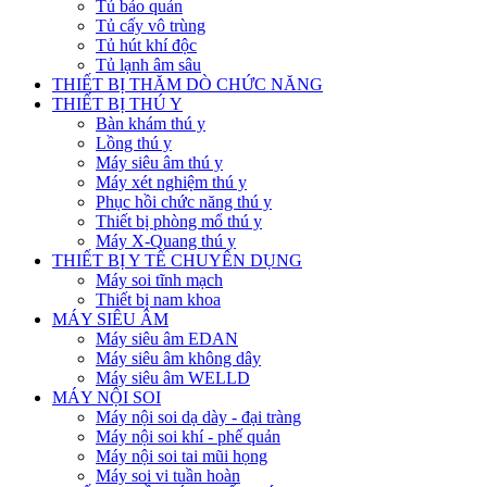
Tủ bảo quản
Tủ cấy vô trùng
Tủ hút khí độc
Tủ lạnh âm sâu
THIẾT BỊ THĂM DÒ CHỨC NĂNG
THIẾT BỊ THÚ Y
Bàn khám thú y
Lồng thú y
Máy siêu âm thú y
Máy xét nghiệm thú y
Phục hồi chức năng thú y
Thiết bị phòng mổ thú y
Máy X-Quang thú y
THIẾT BỊ Y TẾ CHUYÊN DỤNG
Máy soi tĩnh mạch
Thiết bị nam khoa
MÁY SIÊU ÂM
Máy siêu âm EDAN
Máy siêu âm không dây
Máy siêu âm WELLD
MÁY NỘI SOI
Máy nội soi dạ dày - đại tràng
Máy nội soi khí - phế quản
Máy nội soi tai mũi họng
Máy soi vi tuần hoàn