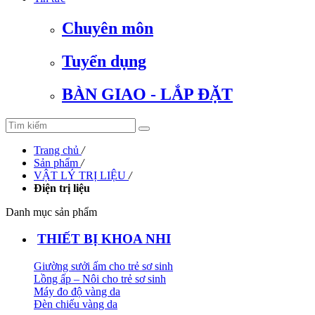
Chuyên môn
Tuyển dụng
BÀN GIAO - LẮP ĐẶT
Trang chủ
/
Sản phẩm
/
VẬT LÝ TRỊ LIỆU
/
Điện trị liệu
Danh mục sản phẩm
THIẾT BỊ KHOA NHI
Giường sưởi ấm cho trẻ sơ sinh
Lồng ấp – Nôi cho trẻ sơ sinh
Máy đo độ vàng da
Đèn chiếu vàng da