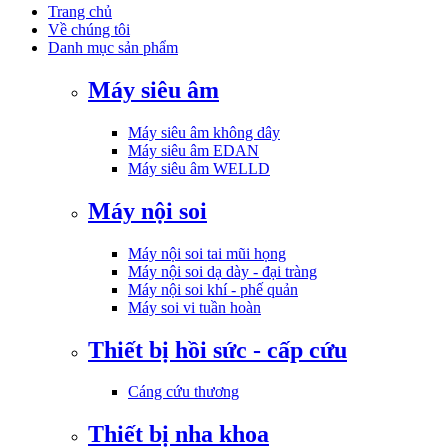
Trang chủ
Về chúng tôi
Danh mục sản phẩm
Máy siêu âm
Máy siêu âm không dây
Máy siêu âm EDAN
Máy siêu âm WELLD
Máy nội soi
Máy nội soi tai mũi họng
Máy nội soi dạ dày - đại tràng
Máy nội soi khí - phế quản
Máy soi vi tuần hoàn
Thiết bị hồi sức - cấp cứu
Cáng cứu thương
Thiết bị nha khoa