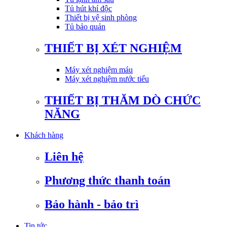
Tủ hút khí độc
Thiết bị vệ sinh phòng
Tủ bảo quản
THIẾT BỊ XÉT NGHIỆM
Máy xét nghiệm máu
Máy xét nghiệm nước tiểu
THIẾT BỊ THĂM DÒ CHỨC
NĂNG
Khách hàng
Liên hệ
Phương thức thanh toán
Bảo hành - bảo trì
Tin tức