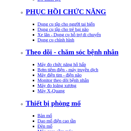
PHỤC HỒI CHỨC NĂNG
Dụng cụ tập cho người tai biến
Dụng cụ tập cho trẻ bại não
Xe lăn - Dụng cụ hỗ trợ di chuyển
Dụng cụ chỉnh hình
Theo dõi - chăm sóc bệnh nhân
Máy đo chức năng hô hấp
Bơm tiêm điện - máy truyền dịch
Máy điện tim - điện não
Monitor theo dõi bệnh nhân
Máy đo loãng xương
Máy X-Quang
Thiết bị phòng mổ
Bàn mổ
Dao mổ điện cao tần
Đèn mổ