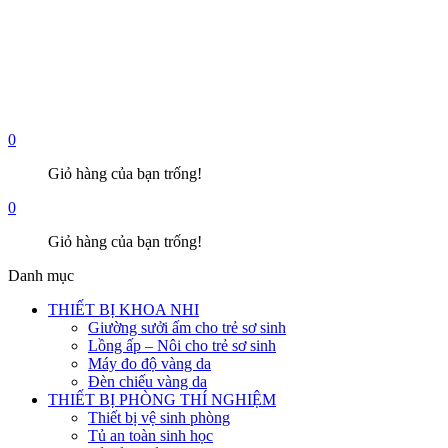
0
Giỏ hàng của bạn trống!
0
Giỏ hàng của bạn trống!
Danh mục
THIẾT BỊ KHOA NHI
Giường sưởi ấm cho trẻ sơ sinh
Lồng ấp – Nôi cho trẻ sơ sinh
Máy đo độ vàng da
Đèn chiếu vàng da
THIẾT BỊ PHÒNG THÍ NGHIỆM
Thiết bị vệ sinh phòng
Tủ an toàn sinh học