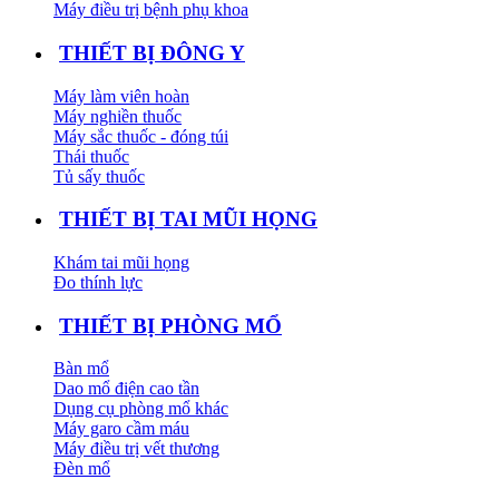
Máy điều trị bệnh phụ khoa
THIẾT BỊ ĐÔNG Y
Máy làm viên hoàn
Máy nghiền thuốc
Máy sắc thuốc - đóng túi
Thái thuốc
Tủ sấy thuốc
THIẾT BỊ TAI MŨI HỌNG
Khám tai mũi họng
Đo thính lực
THIẾT BỊ PHÒNG MỔ
Bàn mổ
Dao mổ điện cao tần
Dụng cụ phòng mổ khác
Máy garo cầm máu
Máy điều trị vết thương
Đèn mổ