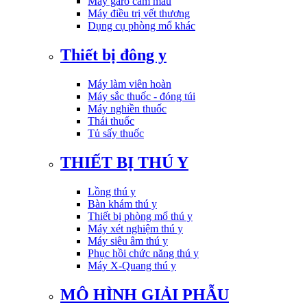
Máy garo cầm máu
Máy điều trị vết thương
Dụng cụ phòng mổ khác
Thiết bị đông y
Máy làm viên hoàn
Máy sắc thuốc - đóng túi
Máy nghiền thuốc
Thái thuốc
Tủ sấy thuốc
THIẾT BỊ THÚ Y
Lồng thú y
Bàn khám thú y
Thiết bị phòng mổ thú y
Máy xét nghiệm thú y
Máy siêu âm thú y
Phục hồi chức năng thú y
Máy X-Quang thú y
MÔ HÌNH GIẢI PHẪU