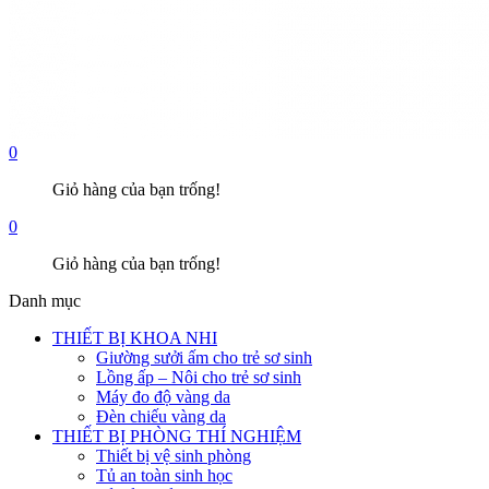
0
Giỏ hàng của bạn trống!
0
Giỏ hàng của bạn trống!
Danh mục
THIẾT BỊ KHOA NHI
Giường sưởi ấm cho trẻ sơ sinh
Lồng ấp – Nôi cho trẻ sơ sinh
Máy đo độ vàng da
Đèn chiếu vàng da
THIẾT BỊ PHÒNG THÍ NGHIỆM
Thiết bị vệ sinh phòng
Tủ an toàn sinh học