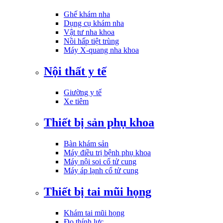
Ghế khám nha
Dụng cụ khám nha
Vật tư nha khoa
Nồi hấp tiệt trùng
Máy X-quang nha khoa
Nội thất y tế
Giường y tế
Xe tiêm
Thiết bị sản phụ khoa
Bàn khám sản
Máy điều trị bệnh phụ khoa
Máy nội soi cổ tử cung
Máy áp lạnh cổ tử cung
Thiết bị tai mũi họng
Khám tai mũi họng
Đo thính lực