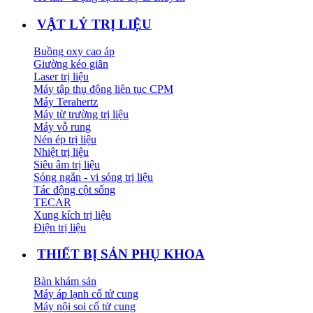
VẬT LÝ TRỊ LIỆU
Buồng oxy cao áp
Giường kéo giãn
Laser trị liệu
Máy tập thụ động liên tục CPM
Máy Terahertz
Máy từ trường trị liệu
Máy vỗ rung
Nén ép trị liệu
Nhiệt trị liệu
Siêu âm trị liệu
Sóng ngắn - vi sóng trị liệu
Tác động cột sống
TECAR
Xung kích trị liệu
Điện trị liệu
THIẾT BỊ SẢN PHỤ KHOA
Bàn khám sản
Máy áp lạnh cổ tử cung
Máy nội soi cổ tử cung