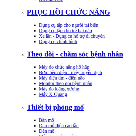
PHỤC HỒI CHỨC NĂNG
Dụng cụ tập cho người tai biến
Dụng cụ tập cho trẻ bại não
Xe lăn - Dụng cụ hỗ trợ di chuyển
Dụng cụ chỉnh hình
Theo dõi - chăm sóc bệnh nhân
Máy đo chức năng hô hấp
Bơm tiêm điện - máy truyền dịch
Máy điện tim - điện não
Monitor theo dõi bệnh nhân
Máy đo loãng xương
Máy X-Quang
Thiết bị phòng mổ
Bàn mổ
Dao mổ điện cao tần
Đèn mổ