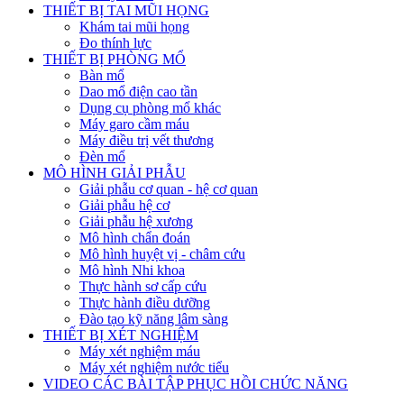
THIẾT BỊ TAI MŨI HỌNG
Khám tai mũi họng
Đo thính lực
THIẾT BỊ PHÒNG MỔ
Bàn mổ
Dao mổ điện cao tần
Dụng cụ phòng mổ khác
Máy garo cầm máu
Máy điều trị vết thương
Đèn mổ
MÔ HÌNH GIẢI PHẪU
Giải phẫu cơ quan - hệ cơ quan
Giải phẫu hệ cơ
Giải phẫu hệ xương
Mô hình chẩn đoán
Mô hình huyệt vị - châm cứu
Mô hình Nhi khoa
Thực hành sơ cấp cứu
Thực hành điều dưỡng
Đào tạo kỹ năng lâm sàng
THIẾT BỊ XÉT NGHIỆM
Máy xét nghiệm máu
Máy xét nghiệm nước tiểu
VIDEO CÁC BÀI TẬP PHỤC HỒI CHỨC NĂNG