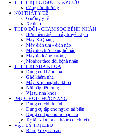
THIẾT BỊ HỒI SỨC - CẤP CỨU
Cáng cứu thương
NỘI THẤT Y TẾ
Giường y tế
Xe tiêm
THEO DÕI - CHĂM SÓC BỆNH NHÂN
Bơm tiêm điện - máy truyền dịch
Máy X-Quang
Máy điện tim - điện não
Máy đo chức năng hô hấp
Máy đo loãng xương
Monitor theo dõi bệnh nhân
THIẾT BỊ NHA KHOA
Dụng cụ khám nha
Ghế khám nha
Máy X-quang nha khoa
Nồi hấp tiệt trùng
Vật tư nha khoa
PHỤC HỒI CHỨC NĂNG
Dụng cụ chỉnh hình
Dụng cụ tập cho người tai biến
Dụng cụ tập cho trẻ bại não
Xe lăn - Dụng cụ hỗ trợ di chuyển
VẬT LÝ TRỊ LIỆU
Buồng oxy cao áp