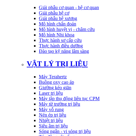
Giải phẫu cơ quan - hệ cơ quan
Giải phẫu hệ cơ
Giải phẫu hệ xương
Mô hình chẩn đoán
Mô hình huyệt vị - châm cứu
Mô hình Nhi khoa
Thực hành sơ cấp cứu
Thực hành điều dưỡng
Đào tạo kỹ năng lâm sàng
VẬT LÝ TRỊ LIỆU
Máy Terahertz
Buồng oxy cao áp
Giường kéo giãn
Laser trị liệu
Máy tập thụ động liên tục CPM
Máy từ trường trị liệu
Máy vỗ rung
Nén ép trị liệu
Nhiệt trị liệu
Siêu âm trị liệu
Sóng ngắn - vi sóng trị liệu