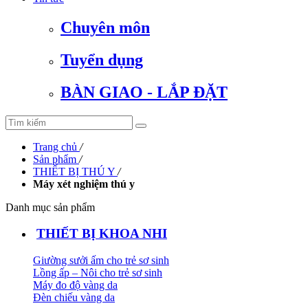
Chuyên môn
Tuyển dụng
BÀN GIAO - LẮP ĐẶT
Trang chủ
/
Sản phẩm
/
THIẾT BỊ THÚ Y
/
Máy xét nghiệm thú y
Danh mục sản phẩm
THIẾT BỊ KHOA NHI
Giường sưởi ấm cho trẻ sơ sinh
Lồng ấp – Nôi cho trẻ sơ sinh
Máy đo độ vàng da
Đèn chiếu vàng da