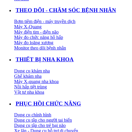
THEO DÕI - CHĂM SÓC BỆNH NHÂN
Bơm tiêm điện - máy truyền dịch
Máy X-Quang
Máy điện tim - điện não
Máy đo chức năng hô hấp
Máy đo loãng xương
Monitor theo dõi bệnh nhân
THIẾT BỊ NHA KHOA
Dụng cụ khám nha
Ghế khám nha
Máy X-quang nha khoa
Nồi hấp tiệt trùng
Vật tư nha khoa
PHỤC HỒI CHỨC NĂNG
Dụng cụ chỉnh hình
Dụng cụ tập cho người tai biến
Dụng cụ tập cho trẻ bại não
Xe lăn - Dụng cụ hỗ trợ di chuyển