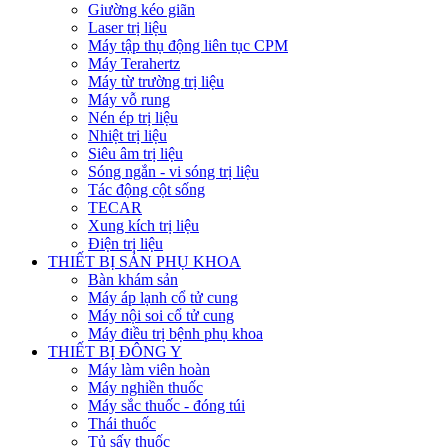
Giường kéo giãn
Laser trị liệu
Máy tập thụ động liên tục CPM
Máy Terahertz
Máy từ trường trị liệu
Máy vỗ rung
Nén ép trị liệu
Nhiệt trị liệu
Siêu âm trị liệu
Sóng ngắn - vi sóng trị liệu
Tác động cột sống
TECAR
Xung kích trị liệu
Điện trị liệu
THIẾT BỊ SẢN PHỤ KHOA
Bàn khám sản
Máy áp lạnh cổ tử cung
Máy nội soi cổ tử cung
Máy điều trị bệnh phụ khoa
THIẾT BỊ ĐÔNG Y
Máy làm viên hoàn
Máy nghiền thuốc
Máy sắc thuốc - đóng túi
Thái thuốc
Tủ sấy thuốc