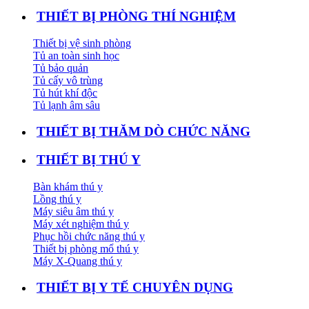
THIẾT BỊ PHÒNG THÍ NGHIỆM
Thiết bị vệ sinh phòng
Tủ an toàn sinh học
Tủ bảo quản
Tủ cấy vô trùng
Tủ hút khí độc
Tủ lạnh âm sâu
THIẾT BỊ THĂM DÒ CHỨC NĂNG
THIẾT BỊ THÚ Y
Bàn khám thú y
Lồng thú y
Máy siêu âm thú y
Máy xét nghiệm thú y
Phục hồi chức năng thú y
Thiết bị phòng mổ thú y
Máy X-Quang thú y
THIẾT BỊ Y TẾ CHUYÊN DỤNG