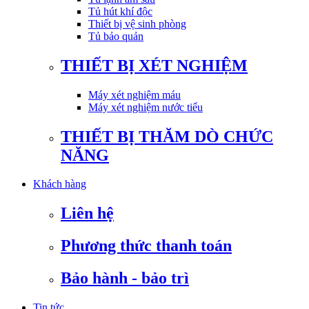
Tủ hút khí độc
Thiết bị vệ sinh phòng
Tủ bảo quản
THIẾT BỊ XÉT NGHIỆM
Máy xét nghiệm máu
Máy xét nghiệm nước tiểu
THIẾT BỊ THĂM DÒ CHỨC
NĂNG
Khách hàng
Liên hệ
Phương thức thanh toán
Bảo hành - bảo trì
Tin tức