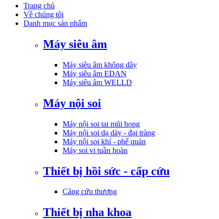
Trang chủ
Về chúng tôi
Danh mục sản phẩm
Máy siêu âm
Máy siêu âm không dây
Máy siêu âm EDAN
Máy siêu âm WELLD
Máy nội soi
Máy nội soi tai mũi họng
Máy nội soi dạ dày - đại tràng
Máy nội soi khí - phế quản
Máy soi vi tuần hoàn
Thiết bị hồi sức - cấp cứu
Cáng cứu thương
Thiết bị nha khoa