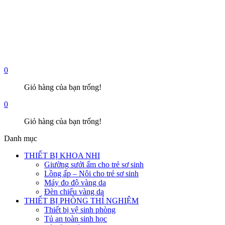
0
Giỏ hàng của bạn trống!
0
Giỏ hàng của bạn trống!
Danh mục
THIẾT BỊ KHOA NHI
Giường sưởi ấm cho trẻ sơ sinh
Lồng ấp – Nôi cho trẻ sơ sinh
Máy đo độ vàng da
Đèn chiếu vàng da
THIẾT BỊ PHÒNG THÍ NGHIỆM
Thiết bị vệ sinh phòng
Tủ an toàn sinh học