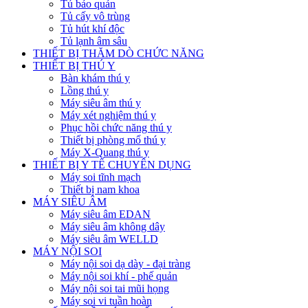
Tủ bảo quản
Tủ cấy vô trùng
Tủ hút khí độc
Tủ lạnh âm sâu
THIẾT BỊ THĂM DÒ CHỨC NĂNG
THIẾT BỊ THÚ Y
Bàn khám thú y
Lồng thú y
Máy siêu âm thú y
Máy xét nghiệm thú y
Phục hồi chức năng thú y
Thiết bị phòng mổ thú y
Máy X-Quang thú y
THIẾT BỊ Y TẾ CHUYÊN DỤNG
Máy soi tĩnh mạch
Thiết bị nam khoa
MÁY SIÊU ÂM
Máy siêu âm EDAN
Máy siêu âm không dây
Máy siêu âm WELLD
MÁY NỘI SOI
Máy nội soi dạ dày - đại tràng
Máy nội soi khí - phế quản
Máy nội soi tai mũi họng
Máy soi vi tuần hoàn