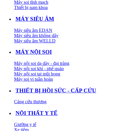
Máy soi tĩnh mạch
Thiết bị nam khoa
MÁY SIÊU ÂM
Máy siêu âm EDAN
Máy siêu âm không dây
Máy siêu âm WELLD
MÁY NỘI SOI
Máy nội soi dạ dày - đại tràng
Máy nội soi khí - phế quản
Máy nội soi tai mũi họng
Máy soi vi tuần hoàn
THIẾT BỊ HỒI SỨC - CẤP CỨU
Cáng cứu thương
NỘI THẤT Y TẾ
Giường y tế
Xe tiêm