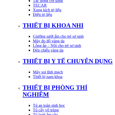
Tác động cột sống
TECAR
Xung kích trị liệu
Điện trị liệu
THIẾT BỊ KHOA NHI
Giường sưởi ấm cho trẻ sơ sinh
Máy đo độ vàng da
Lồng ấp – Nôi cho trẻ sơ sinh
Đèn chiếu vàng da
THIẾT BỊ Y TẾ CHUYÊN DỤNG
Máy soi tĩnh mạch
Thiết bị nam khoa
THIẾT BỊ PHÒNG THÍ
NGHIỆM
Tủ an toàn sinh học
Tủ cấy vô trùng
Tủ lạnh âm sâu