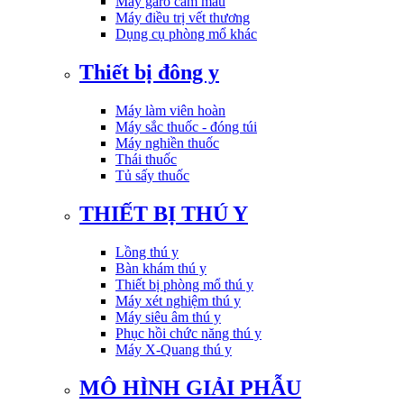
Máy garo cầm máu
Máy điều trị vết thương
Dụng cụ phòng mổ khác
Thiết bị đông y
Máy làm viên hoàn
Máy sắc thuốc - đóng túi
Máy nghiền thuốc
Thái thuốc
Tủ sấy thuốc
THIẾT BỊ THÚ Y
Lồng thú y
Bàn khám thú y
Thiết bị phòng mổ thú y
Máy xét nghiệm thú y
Máy siêu âm thú y
Phục hồi chức năng thú y
Máy X-Quang thú y
MÔ HÌNH GIẢI PHẪU