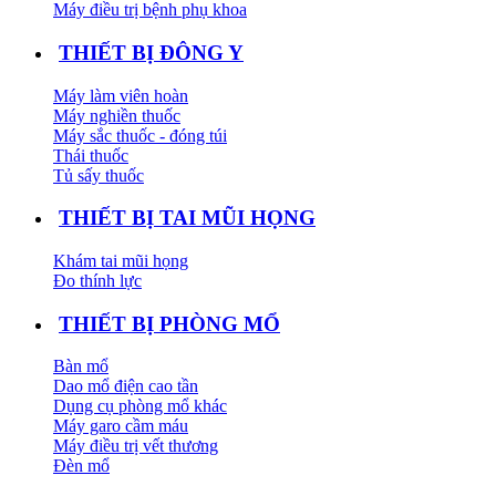
Máy điều trị bệnh phụ khoa
THIẾT BỊ ĐÔNG Y
Máy làm viên hoàn
Máy nghiền thuốc
Máy sắc thuốc - đóng túi
Thái thuốc
Tủ sấy thuốc
THIẾT BỊ TAI MŨI HỌNG
Khám tai mũi họng
Đo thính lực
THIẾT BỊ PHÒNG MỔ
Bàn mổ
Dao mổ điện cao tần
Dụng cụ phòng mổ khác
Máy garo cầm máu
Máy điều trị vết thương
Đèn mổ