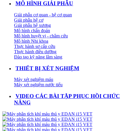
MÔ HÌNH GIẢI PHẪU
Giải phẫu cơ quan - hệ cơ quan
Giải phẫu hệ cơ
Giải phẫu hệ xương
Mô hình chẩn đoán
Mô hình huyệt vị - châm cứu
Mô hình Nhi khoa
Thực hành sơ cấp cứu
Thực hành điều dưỡng
Đào tạo kỹ năng lâm sàng
THIẾT BỊ XÉT NGHIỆM
Máy xét nghiệm máu
Máy xét nghiệm nước tiểu
VIDEO CÁC BÀI TẬP PHỤC HỒI CHỨC
NĂNG