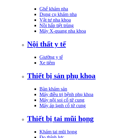
Ghế khám nha
Dụng cụ khám nha
Vật tư nha khoa
Nồi hấp tiệt trùng
Máy X-quang nha khoa
Nội thất y tế
Giường y tế
Xe tiêm
Thiết bị sản phụ khoa
Bàn khám sản
Máy điều trị bệnh phụ khoa
Máy nội soi cổ tử cung
Máy áp lạnh cổ tử cung
Thiết bị tai mũi họng
Khám tai mũi họng
Đo thính lực