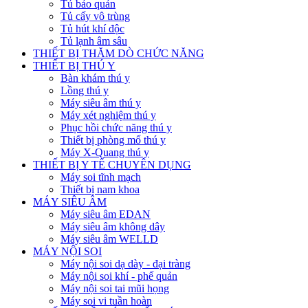
Tủ bảo quản
Tủ cấy vô trùng
Tủ hút khí độc
Tủ lạnh âm sâu
THIẾT BỊ THĂM DÒ CHỨC NĂNG
THIẾT BỊ THÚ Y
Bàn khám thú y
Lồng thú y
Máy siêu âm thú y
Máy xét nghiệm thú y
Phục hồi chức năng thú y
Thiết bị phòng mổ thú y
Máy X-Quang thú y
THIẾT BỊ Y TẾ CHUYÊN DỤNG
Máy soi tĩnh mạch
Thiết bị nam khoa
MÁY SIÊU ÂM
Máy siêu âm EDAN
Máy siêu âm không dây
Máy siêu âm WELLD
MÁY NỘI SOI
Máy nội soi dạ dày - đại tràng
Máy nội soi khí - phế quản
Máy nội soi tai mũi họng
Máy soi vi tuần hoàn