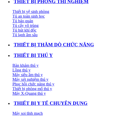
THIẾT BỊ PHÒNG THÍ NGHIỆM
Thiết bị vệ sinh phòng
Tủ an toàn sinh học
Tủ bảo quản
Tủ cấy vô trùng
Tủ hút khí độc
Tủ lạnh âm sâu
THIẾT BỊ THĂM DÒ CHỨC NĂNG
THIẾT BỊ THÚ Y
Bàn khám thú y
Lồng thú y
Máy siêu âm thú y
Máy xét nghiệm thú y
Phục hồi chức năng thú y
Thiết bị phòng mổ thú y
Máy X-Quang thú y
THIẾT BỊ Y TẾ CHUYÊN DỤNG
Máy soi tĩnh mạch