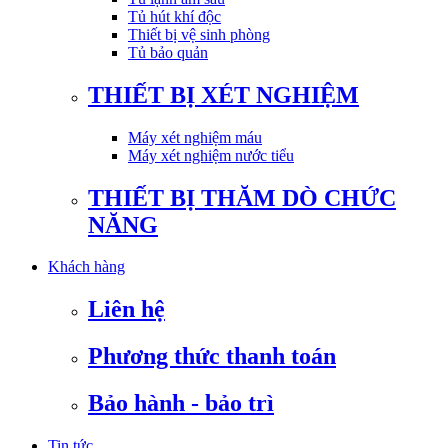
Tủ hút khí độc
Thiết bị vệ sinh phòng
Tủ bảo quản
THIẾT BỊ XÉT NGHIỆM
Máy xét nghiệm máu
Máy xét nghiệm nước tiểu
THIẾT BỊ THĂM DÒ CHỨC
NĂNG
Khách hàng
Liên hệ
Phương thức thanh toán
Bảo hành - bảo trì
Tin tức