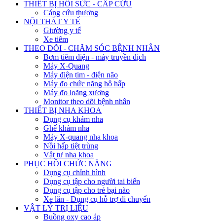
THIẾT BỊ HỒI SỨC - CẤP CỨU
Cáng cứu thương
NỘI THẤT Y TẾ
Giường y tế
Xe tiêm
THEO DÕI - CHĂM SÓC BỆNH NHÂN
Bơm tiêm điện - máy truyền dịch
Máy X-Quang
Máy điện tim - điện não
Máy đo chức năng hô hấp
Máy đo loãng xương
Monitor theo dõi bệnh nhân
THIẾT BỊ NHA KHOA
Dụng cụ khám nha
Ghế khám nha
Máy X-quang nha khoa
Nồi hấp tiệt trùng
Vật tư nha khoa
PHỤC HỒI CHỨC NĂNG
Dụng cụ chỉnh hình
Dụng cụ tập cho người tai biến
Dụng cụ tập cho trẻ bại não
Xe lăn - Dụng cụ hỗ trợ di chuyển
VẬT LÝ TRỊ LIỆU
Buồng oxy cao áp