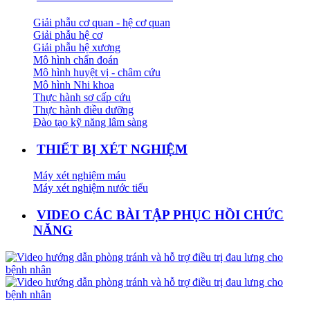
Giải phẫu cơ quan - hệ cơ quan
Giải phẫu hệ cơ
Giải phẫu hệ xương
Mô hình chẩn đoán
Mô hình huyệt vị - châm cứu
Mô hình Nhi khoa
Thực hành sơ cấp cứu
Thực hành điều dưỡng
Đào tạo kỹ năng lâm sàng
THIẾT BỊ XÉT NGHIỆM
Máy xét nghiệm máu
Máy xét nghiệm nước tiểu
VIDEO CÁC BÀI TẬP PHỤC HỒI CHỨC
NĂNG