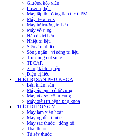
Giường kéo giãn
Laser trị liệu
Máy tập thụ động liên tục CPM
Máy Terahertz
Máy từ trường trị liệu
Máy vỗ rung
Nén ép trị liệu
Nhiệt trị liệu
Siêu âm trị liệu
Sóng ngắn - vi sóng trị liệu
Tác động cột sống
TECAR
Xung kích trị liệu
Điện trị liệu
THIẾT BỊ SẢN PHỤ KHOA
Bàn khám sản
Máy áp lạnh cổ tử cung
Máy nội soi cổ tử cung
Máy điều trị bệnh phụ khoa
THIẾT BỊ ĐÔNG Y
Máy làm viên hoàn
Máy nghiền thuốc
Máy sắc thuốc - đóng túi
Thái thuốc
Tủ sấy thuốc