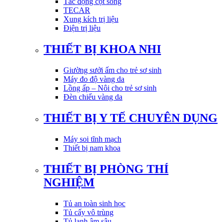
Tác động cột sống
TECAR
Xung kích trị liệu
Điện trị liệu
THIẾT BỊ KHOA NHI
Giường sưởi ấm cho trẻ sơ sinh
Máy đo độ vàng da
Lồng ấp – Nôi cho trẻ sơ sinh
Đèn chiếu vàng da
THIẾT BỊ Y TẾ CHUYÊN DỤNG
Máy soi tĩnh mạch
Thiết bị nam khoa
THIẾT BỊ PHÒNG THÍ
NGHIỆM
Tủ an toàn sinh học
Tủ cấy vô trùng
Tủ lạnh âm sâu