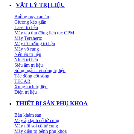
VẬT LÝ TRỊ LIỆU
Buồng oxy cao áp
Giường kéo giãn
Laser trị liệu
Máy tập thụ động liên tục CPM
Máy Terahertz
Máy từ trường trị liệu
Máy vỗ rung
Nén ép trị liệu
Nhiệt trị liệu
Siêu âm trị liệu
Sóng ngắn - vi sóng trị liệu
Tác động cột sống
TECAR
Xung kích trị liệu
Điện trị liệu
THIẾT BỊ SẢN PHỤ KHOA
Bàn khám sản
Máy áp lạnh cổ tử cung
Máy nội soi cổ tử cung
Máy điều trị bệnh phụ khoa