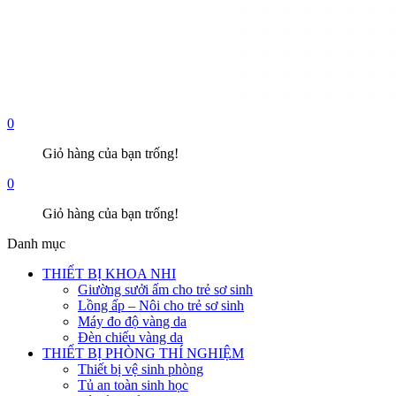
0
Giỏ hàng của bạn trống!
0
Giỏ hàng của bạn trống!
Danh mục
THIẾT BỊ KHOA NHI
Giường sưởi ấm cho trẻ sơ sinh
Lồng ấp – Nôi cho trẻ sơ sinh
Máy đo độ vàng da
Đèn chiếu vàng da
THIẾT BỊ PHÒNG THÍ NGHIỆM
Thiết bị vệ sinh phòng
Tủ an toàn sinh học