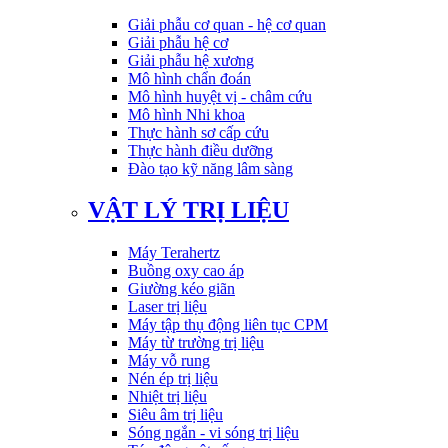
Giải phẫu cơ quan - hệ cơ quan
Giải phẫu hệ cơ
Giải phẫu hệ xương
Mô hình chẩn đoán
Mô hình huyệt vị - châm cứu
Mô hình Nhi khoa
Thực hành sơ cấp cứu
Thực hành điều dưỡng
Đào tạo kỹ năng lâm sàng
VẬT LÝ TRỊ LIỆU
Máy Terahertz
Buồng oxy cao áp
Giường kéo giãn
Laser trị liệu
Máy tập thụ động liên tục CPM
Máy từ trường trị liệu
Máy vỗ rung
Nén ép trị liệu
Nhiệt trị liệu
Siêu âm trị liệu
Sóng ngắn - vi sóng trị liệu