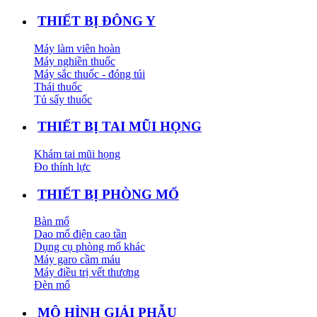
THIẾT BỊ ĐÔNG Y
Máy làm viên hoàn
Máy nghiền thuốc
Máy sắc thuốc - đóng túi
Thái thuốc
Tủ sấy thuốc
THIẾT BỊ TAI MŨI HỌNG
Khám tai mũi họng
Đo thính lực
THIẾT BỊ PHÒNG MỔ
Bàn mổ
Dao mổ điện cao tần
Dụng cụ phòng mổ khác
Máy garo cầm máu
Máy điều trị vết thương
Đèn mổ
MÔ HÌNH GIẢI PHẪU