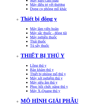
Máy garo cầm máu
Máy điều trị vết thương
Dụng cụ phòng mổ khác
Thiết bị đông y
Máy làm viên hoàn
Máy sắc thuốc - đóng túi
Máy nghiền thuốc
Thái thuốc
Tủ sấy thuốc
THIẾT BỊ THÚ Y
Lồng thú y
Bàn khám thú y
Thiết bị phòng mổ thú y
Máy xét nghiệm thú y
Máy siêu âm thú y
Phục hồi chức năng thú y
Máy X-Quang thú y
MÔ HÌNH GIẢI PHẪU