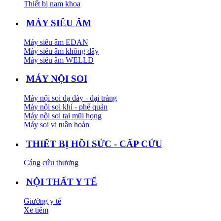
Thiết bị nam khoa
MÁY SIÊU ÂM
Máy siêu âm EDAN
Máy siêu âm không dây
Máy siêu âm WELLD
MÁY NỘI SOI
Máy nội soi dạ dày - đại tràng
Máy nội soi khí - phế quản
Máy nội soi tai mũi họng
Máy soi vi tuần hoàn
THIẾT BỊ HỒI SỨC - CẤP CỨU
Cáng cứu thương
NỘI THẤT Y TẾ
Giường y tế
Xe tiêm