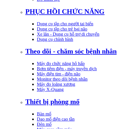
PHỤC HỒI CHỨC NĂNG
Dụng cụ tập cho người tai biến
Dụng cụ tập cho trẻ bại não
Xe lăn - Dụng cụ hỗ trợ di chuyển
Dụng cụ chỉnh hình
Theo dõi - chăm sóc bệnh nhân
Máy đo chức năng hô hấp
Bơm tiêm điện - máy truyền dịch
Máy điện tim - điện não
Monitor theo dõi bệnh nhân
Máy đo loãng xương
Máy X-Quang
Thiết bị phòng mổ
Bàn mổ
Dao mổ điện cao tần
Đèn mổ