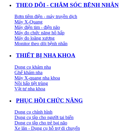
THEO DÕI - CHĂM SÓC BỆNH NHÂN
Bơm tiêm điện - máy truyền dịch
Máy X-Quang
Máy điện tim - điện não
Máy đo chức năng hô hấp
Máy đo loãng xương
Monitor theo dõi bệnh nhân
THIẾT BỊ NHA KHOA
Dụng cụ khám nha
Ghế khám nha
Máy X-quang nha khoa
Nồi hấp tiệt trùng
Vật tư nha khoa
PHỤC HỒI CHỨC NĂNG
Dụng cụ chỉnh hình
Dụng cụ tập cho người tai biến
Dụng cụ tập cho trẻ bại não
Xe lăn - Dụng cụ hỗ trợ di chuyển