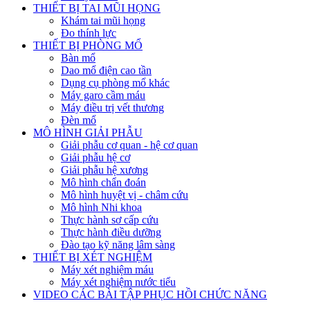
THIẾT BỊ TAI MŨI HỌNG
Khám tai mũi họng
Đo thính lực
THIẾT BỊ PHÒNG MỔ
Bàn mổ
Dao mổ điện cao tần
Dụng cụ phòng mổ khác
Máy garo cầm máu
Máy điều trị vết thương
Đèn mổ
MÔ HÌNH GIẢI PHẪU
Giải phẫu cơ quan - hệ cơ quan
Giải phẫu hệ cơ
Giải phẫu hệ xương
Mô hình chẩn đoán
Mô hình huyệt vị - châm cứu
Mô hình Nhi khoa
Thực hành sơ cấp cứu
Thực hành điều dưỡng
Đào tạo kỹ năng lâm sàng
THIẾT BỊ XÉT NGHIỆM
Máy xét nghiệm máu
Máy xét nghiệm nước tiểu
VIDEO CÁC BÀI TẬP PHỤC HỒI CHỨC NĂNG