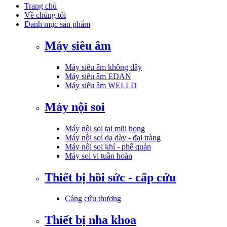
Trang chủ
Về chúng tôi
Danh mục sản phẩm
Máy siêu âm
Máy siêu âm không dây
Máy siêu âm EDAN
Máy siêu âm WELLD
Máy nội soi
Máy nội soi tai mũi họng
Máy nội soi dạ dày - đại tràng
Máy nội soi khí - phế quản
Máy soi vi tuần hoàn
Thiết bị hồi sức - cấp cứu
Cáng cứu thương
Thiết bị nha khoa