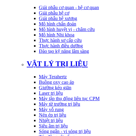
Giải phẫu cơ quan - hệ cơ quan
Giải phẫu hệ cơ
Giải phẫu hệ xương
Mô hình chẩn đoán
Mô hình huyệt vị - châm cứu
Mô hình Nhi khoa
Thực hành sơ cấp cứu
Thực hành điều dưỡng
Đào tạo kỹ năng lâm sàng
VẬT LÝ TRỊ LIỆU
Máy Terahertz
Buồng oxy cao áp
Giường kéo giãn
Laser trị liệu
Máy tập thụ động liên tục CPM
Máy từ trường trị liệu
Máy vỗ rung
Nén ép trị liệu
Nhiệt trị liệu
Siêu âm trị liệu
Sóng ngắn - vi sóng trị liệu