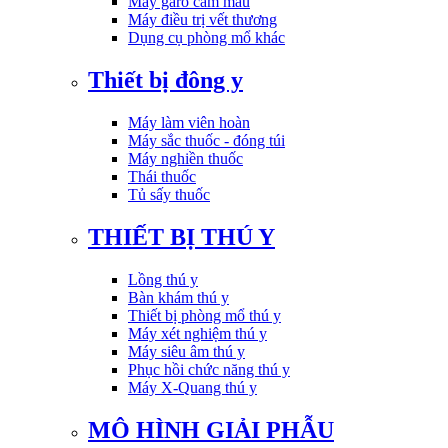
Máy garo cầm máu
Máy điều trị vết thương
Dụng cụ phòng mổ khác
Thiết bị đông y
Máy làm viên hoàn
Máy sắc thuốc - đóng túi
Máy nghiền thuốc
Thái thuốc
Tủ sấy thuốc
THIẾT BỊ THÚ Y
Lồng thú y
Bàn khám thú y
Thiết bị phòng mổ thú y
Máy xét nghiệm thú y
Máy siêu âm thú y
Phục hồi chức năng thú y
Máy X-Quang thú y
MÔ HÌNH GIẢI PHẪU