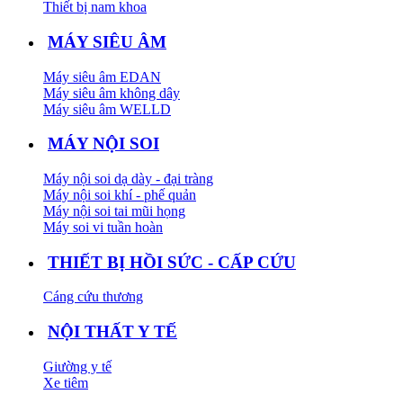
Thiết bị nam khoa
MÁY SIÊU ÂM
Máy siêu âm EDAN
Máy siêu âm không dây
Máy siêu âm WELLD
MÁY NỘI SOI
Máy nội soi dạ dày - đại tràng
Máy nội soi khí - phế quản
Máy nội soi tai mũi họng
Máy soi vi tuần hoàn
THIẾT BỊ HỒI SỨC - CẤP CỨU
Cáng cứu thương
NỘI THẤT Y TẾ
Giường y tế
Xe tiêm