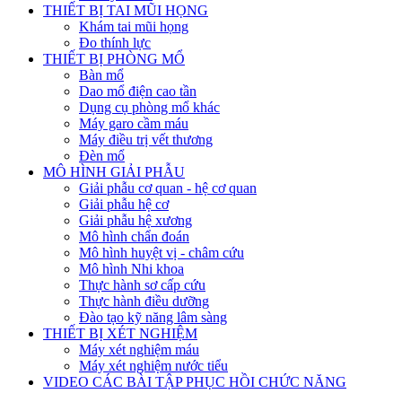
THIẾT BỊ TAI MŨI HỌNG
Khám tai mũi họng
Đo thính lực
THIẾT BỊ PHÒNG MỔ
Bàn mổ
Dao mổ điện cao tần
Dụng cụ phòng mổ khác
Máy garo cầm máu
Máy điều trị vết thương
Đèn mổ
MÔ HÌNH GIẢI PHẪU
Giải phẫu cơ quan - hệ cơ quan
Giải phẫu hệ cơ
Giải phẫu hệ xương
Mô hình chẩn đoán
Mô hình huyệt vị - châm cứu
Mô hình Nhi khoa
Thực hành sơ cấp cứu
Thực hành điều dưỡng
Đào tạo kỹ năng lâm sàng
THIẾT BỊ XÉT NGHIỆM
Máy xét nghiệm máu
Máy xét nghiệm nước tiểu
VIDEO CÁC BÀI TẬP PHỤC HỒI CHỨC NĂNG