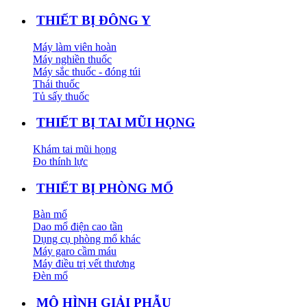
THIẾT BỊ ĐÔNG Y
Máy làm viên hoàn
Máy nghiền thuốc
Máy sắc thuốc - đóng túi
Thái thuốc
Tủ sấy thuốc
THIẾT BỊ TAI MŨI HỌNG
Khám tai mũi họng
Đo thính lực
THIẾT BỊ PHÒNG MỔ
Bàn mổ
Dao mổ điện cao tần
Dụng cụ phòng mổ khác
Máy garo cầm máu
Máy điều trị vết thương
Đèn mổ
MÔ HÌNH GIẢI PHẪU