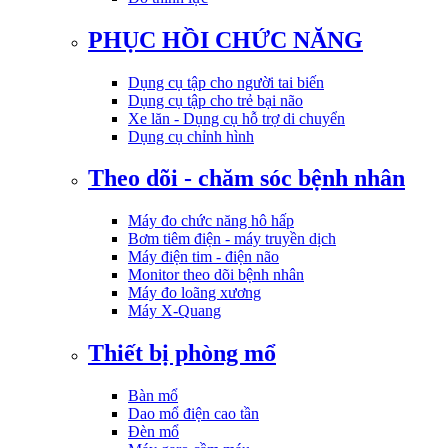
PHỤC HỒI CHỨC NĂNG
Dụng cụ tập cho người tai biến
Dụng cụ tập cho trẻ bại não
Xe lăn - Dụng cụ hỗ trợ di chuyển
Dụng cụ chỉnh hình
Theo dõi - chăm sóc bệnh nhân
Máy đo chức năng hô hấp
Bơm tiêm điện - máy truyền dịch
Máy điện tim - điện não
Monitor theo dõi bệnh nhân
Máy đo loãng xương
Máy X-Quang
Thiết bị phòng mổ
Bàn mổ
Dao mổ điện cao tần
Đèn mổ