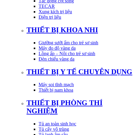
Tác động cột sống
TECAR
Xung kích trị liệu
Điện trị liệu
THIẾT BỊ KHOA NHI
Giường sưởi ấm cho trẻ sơ sinh
Máy đo độ vàng da
Lồng ấp – Nôi cho trẻ sơ sinh
Đèn chiếu vàng da
THIẾT BỊ Y TẾ CHUYÊN DỤNG
Máy soi tĩnh mạch
Thiết bị nam khoa
THIẾT BỊ PHÒNG THÍ
NGHIỆM
Tủ an toàn sinh học
Tủ cấy vô trùng
Tủ lạnh âm sâu