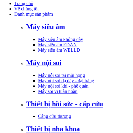
Trang chủ
Về chúng tôi
Danh mục sản phẩm
Máy siêu âm
Máy siêu âm không dây
Máy siêu âm EDAN
Máy siêu âm WELLD
Máy nội soi
Máy nội soi tai mũi họng
Máy nội soi dạ dày - đại tràng
Máy nội soi khí - phế quản
Máy soi vi tuần hoàn
Thiết bị hồi sức - cấp cứu
Cáng cứu thương
Thiết bị nha khoa