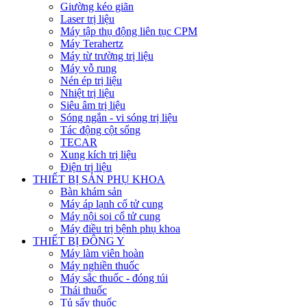
Giường kéo giãn
Laser trị liệu
Máy tập thụ động liên tục CPM
Máy Terahertz
Máy từ trường trị liệu
Máy vỗ rung
Nén ép trị liệu
Nhiệt trị liệu
Siêu âm trị liệu
Sóng ngắn - vi sóng trị liệu
Tác động cột sống
TECAR
Xung kích trị liệu
Điện trị liệu
THIẾT BỊ SẢN PHỤ KHOA
Bàn khám sản
Máy áp lạnh cổ tử cung
Máy nội soi cổ tử cung
Máy điều trị bệnh phụ khoa
THIẾT BỊ ĐÔNG Y
Máy làm viên hoàn
Máy nghiền thuốc
Máy sắc thuốc - đóng túi
Thái thuốc
Tủ sấy thuốc