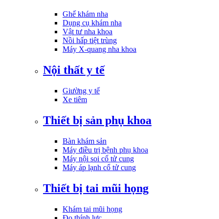
Ghế khám nha
Dụng cụ khám nha
Vật tư nha khoa
Nồi hấp tiệt trùng
Máy X-quang nha khoa
Nội thất y tế
Giường y tế
Xe tiêm
Thiết bị sản phụ khoa
Bàn khám sản
Máy điều trị bệnh phụ khoa
Máy nội soi cổ tử cung
Máy áp lạnh cổ tử cung
Thiết bị tai mũi họng
Khám tai mũi họng
Đo thính lực