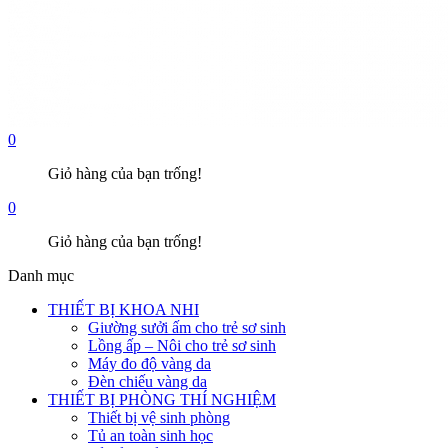
0
Giỏ hàng của bạn trống!
0
Giỏ hàng của bạn trống!
Danh mục
THIẾT BỊ KHOA NHI
Giường sưởi ấm cho trẻ sơ sinh
Lồng ấp – Nôi cho trẻ sơ sinh
Máy đo độ vàng da
Đèn chiếu vàng da
THIẾT BỊ PHÒNG THÍ NGHIỆM
Thiết bị vệ sinh phòng
Tủ an toàn sinh học