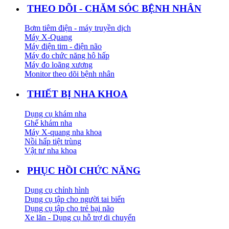
THEO DÕI - CHĂM SÓC BỆNH NHÂN
Bơm tiêm điện - máy truyền dịch
Máy X-Quang
Máy điện tim - điện não
Máy đo chức năng hô hấp
Máy đo loãng xương
Monitor theo dõi bệnh nhân
THIẾT BỊ NHA KHOA
Dụng cụ khám nha
Ghế khám nha
Máy X-quang nha khoa
Nồi hấp tiệt trùng
Vật tư nha khoa
PHỤC HỒI CHỨC NĂNG
Dụng cụ chỉnh hình
Dụng cụ tập cho người tai biến
Dụng cụ tập cho trẻ bại não
Xe lăn - Dụng cụ hỗ trợ di chuyển