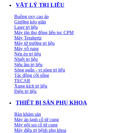
VẬT LÝ TRỊ LIỆU
Buồng oxy cao áp
Giường kéo giãn
Laser trị liệu
Máy tập thụ động liên tục CPM
Máy Terahertz
Máy từ trường trị liệu
Máy vỗ rung
Nén ép trị liệu
Nhiệt trị liệu
Siêu âm trị liệu
Sóng ngắn - vi sóng trị liệu
Tác động cột sống
TECAR
Xung kích trị liệu
Điện trị liệu
THIẾT BỊ SẢN PHỤ KHOA
Bàn khám sản
Máy áp lạnh cổ tử cung
Máy nội soi cổ tử cung
Máy điều trị bệnh phụ khoa