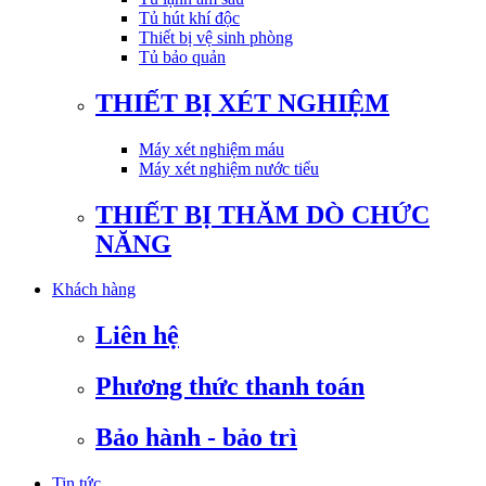
Tủ hút khí độc
Thiết bị vệ sinh phòng
Tủ bảo quản
THIẾT BỊ XÉT NGHIỆM
Máy xét nghiệm máu
Máy xét nghiệm nước tiểu
THIẾT BỊ THĂM DÒ CHỨC
NĂNG
Khách hàng
Liên hệ
Phương thức thanh toán
Bảo hành - bảo trì
Tin tức