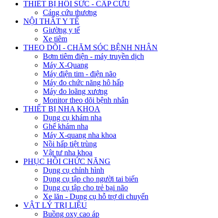
THIẾT BỊ HỒI SỨC - CẤP CỨU
Cáng cứu thương
NỘI THẤT Y TẾ
Giường y tế
Xe tiêm
THEO DÕI - CHĂM SÓC BỆNH NHÂN
Bơm tiêm điện - máy truyền dịch
Máy X-Quang
Máy điện tim - điện não
Máy đo chức năng hô hấp
Máy đo loãng xương
Monitor theo dõi bệnh nhân
THIẾT BỊ NHA KHOA
Dụng cụ khám nha
Ghế khám nha
Máy X-quang nha khoa
Nồi hấp tiệt trùng
Vật tư nha khoa
PHỤC HỒI CHỨC NĂNG
Dụng cụ chỉnh hình
Dụng cụ tập cho người tai biến
Dụng cụ tập cho trẻ bại não
Xe lăn - Dụng cụ hỗ trợ di chuyển
VẬT LÝ TRỊ LIỆU
Buồng oxy cao áp