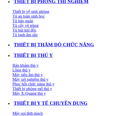
THIẾT BỊ PHÒNG THÍ NGHIỆM
Thiết bị vệ sinh phòng
Tủ an toàn sinh học
Tủ bảo quản
Tủ cấy vô trùng
Tủ hút khí độc
Tủ lạnh âm sâu
THIẾT BỊ THĂM DÒ CHỨC NĂNG
THIẾT BỊ THÚ Y
Bàn khám thú y
Lồng thú y
Máy siêu âm thú y
Máy xét nghiệm thú y
Phục hồi chức năng thú y
Thiết bị phòng mổ thú y
Máy X-Quang thú y
THIẾT BỊ Y TẾ CHUYÊN DỤNG
Máy soi tĩnh mạch