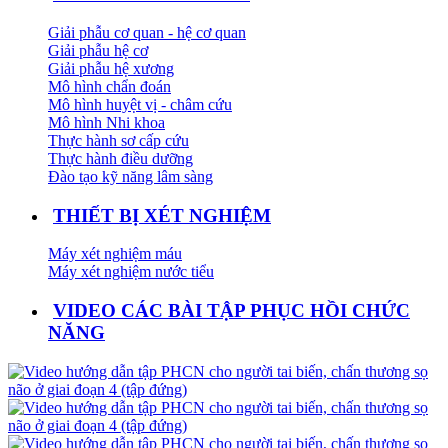
Giải phẫu cơ quan - hệ cơ quan
Giải phẫu hệ cơ
Giải phẫu hệ xương
Mô hình chẩn đoán
Mô hình huyệt vị - châm cứu
Mô hình Nhi khoa
Thực hành sơ cấp cứu
Thực hành điều dưỡng
Đào tạo kỹ năng lâm sàng
THIẾT BỊ XÉT NGHIỆM
Máy xét nghiệm máu
Máy xét nghiệm nước tiểu
VIDEO CÁC BÀI TẬP PHỤC HỒI CHỨC
NĂNG