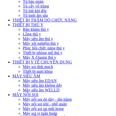
Tủ bảo quản
Tủ cấy vô trùng
Tủ hút khí độc
Tủ lạnh âm sâu
THIẾT BỊ THĂM DÒ CHỨC NĂNG
THIẾT BỊ THÚ Y
Bàn khám thú y
Lồng thú y
Máy siêu âm thú y
Máy xét nghiệm thú y
Phục hồi chức năng thú y
Thiết bị phòng mổ thú y
Máy X-Quang thú y
THIẾT BỊ Y TẾ CHUYÊN DỤNG
Máy soi tĩnh mạch
Thiết bị nam khoa
MÁY SIÊU ÂM
Máy siêu âm EDAN
Máy siêu âm không dây
Máy siêu âm WELLD
MÁY NỘI SOI
Máy nội soi dạ dày - đại tràng
Máy nội soi khí - phế quản
Máy nội soi tai mũi họng
Máy soi vi tuần hoàn