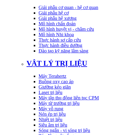
Giải phẫu cơ quan - hệ cơ quan
Giải phẫu hệ cơ
Giải phẫu hệ xương
Mô hình chẩn đoán
Mô hình huyệt vị - châm cứu
Mô hình Nhi khoa
Thực hành sơ cấp cứu
Thực hành điều dưỡng
Đào tạo kỹ năng lâm sàng
VẬT LÝ TRỊ LIỆU
Máy Terahertz
Buồng oxy cao áp
Giường kéo giãn
Laser trị liệu
Máy tập thụ động liên tục CPM
Máy từ trường trị liệu
Máy vỗ rung
Nén ép trị liệu
Nhiệt trị liệu
Siêu âm trị liệu
Sóng ngắn - vi sóng trị liệu