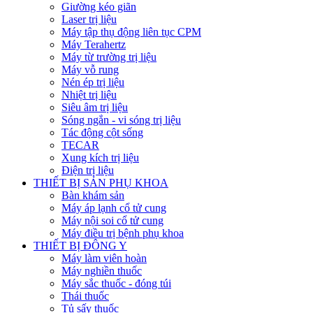
Giường kéo giãn
Laser trị liệu
Máy tập thụ động liên tục CPM
Máy Terahertz
Máy từ trường trị liệu
Máy vỗ rung
Nén ép trị liệu
Nhiệt trị liệu
Siêu âm trị liệu
Sóng ngắn - vi sóng trị liệu
Tác động cột sống
TECAR
Xung kích trị liệu
Điện trị liệu
THIẾT BỊ SẢN PHỤ KHOA
Bàn khám sản
Máy áp lạnh cổ tử cung
Máy nội soi cổ tử cung
Máy điều trị bệnh phụ khoa
THIẾT BỊ ĐÔNG Y
Máy làm viên hoàn
Máy nghiền thuốc
Máy sắc thuốc - đóng túi
Thái thuốc
Tủ sấy thuốc