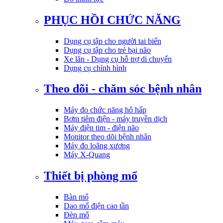
PHỤC HỒI CHỨC NĂNG
Dụng cụ tập cho người tai biến
Dụng cụ tập cho trẻ bại não
Xe lăn - Dụng cụ hỗ trợ di chuyển
Dụng cụ chỉnh hình
Theo dõi - chăm sóc bệnh nhân
Máy đo chức năng hô hấp
Bơm tiêm điện - máy truyền dịch
Máy điện tim - điện não
Monitor theo dõi bệnh nhân
Máy đo loãng xương
Máy X-Quang
Thiết bị phòng mổ
Bàn mổ
Dao mổ điện cao tần
Đèn mổ