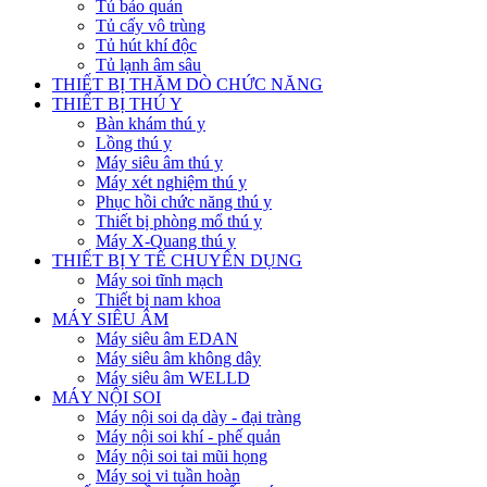
Tủ bảo quản
Tủ cấy vô trùng
Tủ hút khí độc
Tủ lạnh âm sâu
THIẾT BỊ THĂM DÒ CHỨC NĂNG
THIẾT BỊ THÚ Y
Bàn khám thú y
Lồng thú y
Máy siêu âm thú y
Máy xét nghiệm thú y
Phục hồi chức năng thú y
Thiết bị phòng mổ thú y
Máy X-Quang thú y
THIẾT BỊ Y TẾ CHUYÊN DỤNG
Máy soi tĩnh mạch
Thiết bị nam khoa
MÁY SIÊU ÂM
Máy siêu âm EDAN
Máy siêu âm không dây
Máy siêu âm WELLD
MÁY NỘI SOI
Máy nội soi dạ dày - đại tràng
Máy nội soi khí - phế quản
Máy nội soi tai mũi họng
Máy soi vi tuần hoàn