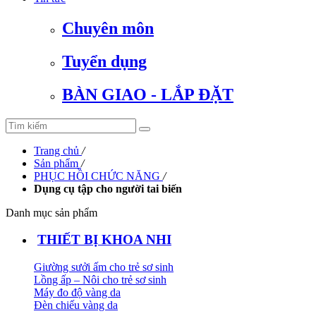
Chuyên môn
Tuyển dụng
BÀN GIAO - LẮP ĐẶT
Trang chủ
/
Sản phẩm
/
PHỤC HỒI CHỨC NĂNG
/
Dụng cụ tập cho người tai biến
Danh mục sản phẩm
THIẾT BỊ KHOA NHI
Giường sưởi ấm cho trẻ sơ sinh
Lồng ấp – Nôi cho trẻ sơ sinh
Máy đo độ vàng da
Đèn chiếu vàng da