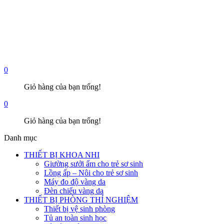
0
Giỏ hàng của bạn trống!
0
Giỏ hàng của bạn trống!
Danh mục
THIẾT BỊ KHOA NHI
Giường sưởi ấm cho trẻ sơ sinh
Lồng ấp – Nôi cho trẻ sơ sinh
Máy đo độ vàng da
Đèn chiếu vàng da
THIẾT BỊ PHÒNG THÍ NGHIỆM
Thiết bị vệ sinh phòng
Tủ an toàn sinh học