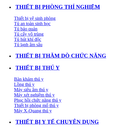
THIẾT BỊ PHÒNG THÍ NGHIỆM
Thiết bị vệ sinh phòng
Tủ an toàn sinh học
Tủ bảo quản
Tủ cấy vô trùng
Tủ hút khí độc
Tủ lạnh âm sâu
THIẾT BỊ THĂM DÒ CHỨC NĂNG
THIẾT BỊ THÚ Y
Bàn khám thú y
Lồng thú y
Máy siêu âm thú y
Máy xét nghiệm thú y
Phục hồi chức năng thú y
Thiết bị phòng mổ thú y
Máy X-Quang thú y
THIẾT BỊ Y TẾ CHUYÊN DỤNG