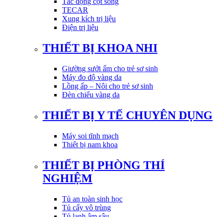
Tác động cột sống
TECAR
Xung kích trị liệu
Điện trị liệu
THIẾT BỊ KHOA NHI
Giường sưởi ấm cho trẻ sơ sinh
Máy đo độ vàng da
Lồng ấp – Nôi cho trẻ sơ sinh
Đèn chiếu vàng da
THIẾT BỊ Y TẾ CHUYÊN DỤNG
Máy soi tĩnh mạch
Thiết bị nam khoa
THIẾT BỊ PHÒNG THÍ
NGHIỆM
Tủ an toàn sinh học
Tủ cấy vô trùng
Tủ lạnh âm sâu