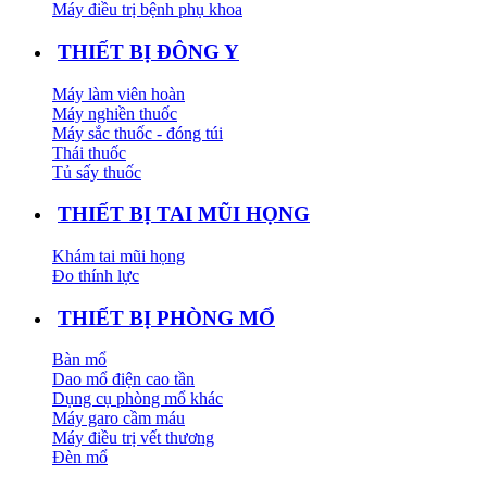
Máy điều trị bệnh phụ khoa
THIẾT BỊ ĐÔNG Y
Máy làm viên hoàn
Máy nghiền thuốc
Máy sắc thuốc - đóng túi
Thái thuốc
Tủ sấy thuốc
THIẾT BỊ TAI MŨI HỌNG
Khám tai mũi họng
Đo thính lực
THIẾT BỊ PHÒNG MỔ
Bàn mổ
Dao mổ điện cao tần
Dụng cụ phòng mổ khác
Máy garo cầm máu
Máy điều trị vết thương
Đèn mổ