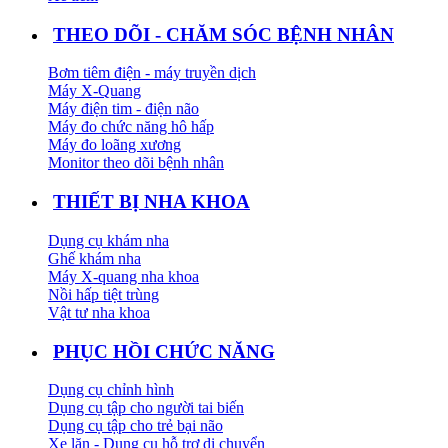
THEO DÕI - CHĂM SÓC BỆNH NHÂN
Bơm tiêm điện - máy truyền dịch
Máy X-Quang
Máy điện tim - điện não
Máy đo chức năng hô hấp
Máy đo loãng xương
Monitor theo dõi bệnh nhân
THIẾT BỊ NHA KHOA
Dụng cụ khám nha
Ghế khám nha
Máy X-quang nha khoa
Nồi hấp tiệt trùng
Vật tư nha khoa
PHỤC HỒI CHỨC NĂNG
Dụng cụ chỉnh hình
Dụng cụ tập cho người tai biến
Dụng cụ tập cho trẻ bại não
Xe lăn - Dụng cụ hỗ trợ di chuyển