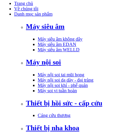
Trang chủ
Về chúng tôi
Danh mục sản phẩm
Máy siêu âm
Máy siêu âm không dây
Máy siêu âm EDAN
Máy siêu âm WELLD
Máy nội soi
Máy nội soi tai mũi họng
Máy nội soi dạ dày - đại tràng
Máy nội soi khí - phế quản
Máy soi vi tuần hoàn
Thiết bị hồi sức - cấp cứu
Cáng cứu thương
Thiết bị nha khoa