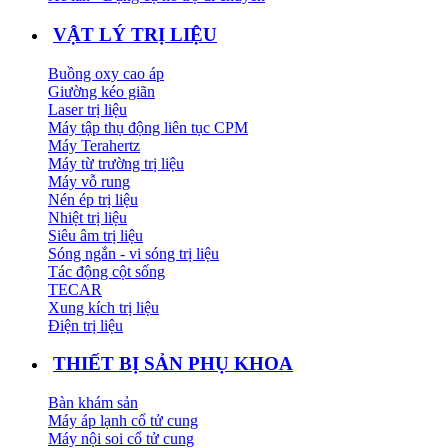
VẬT LÝ TRỊ LIỆU
Buồng oxy cao áp
Giường kéo giãn
Laser trị liệu
Máy tập thụ động liên tục CPM
Máy Terahertz
Máy từ trường trị liệu
Máy vỗ rung
Nén ép trị liệu
Nhiệt trị liệu
Siêu âm trị liệu
Sóng ngắn - vi sóng trị liệu
Tác động cột sống
TECAR
Xung kích trị liệu
Điện trị liệu
THIẾT BỊ SẢN PHỤ KHOA
Bàn khám sản
Máy áp lạnh cổ tử cung
Máy nội soi cổ tử cung