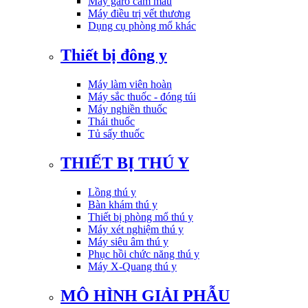
Máy garo cầm máu
Máy điều trị vết thương
Dụng cụ phòng mổ khác
Thiết bị đông y
Máy làm viên hoàn
Máy sắc thuốc - đóng túi
Máy nghiền thuốc
Thái thuốc
Tủ sấy thuốc
THIẾT BỊ THÚ Y
Lồng thú y
Bàn khám thú y
Thiết bị phòng mổ thú y
Máy xét nghiệm thú y
Máy siêu âm thú y
Phục hồi chức năng thú y
Máy X-Quang thú y
MÔ HÌNH GIẢI PHẪU