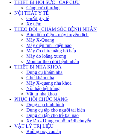
THIẾT BỊ HỒI SỨC - CẤP CỨU
Cáng cứu thương
NỘI THẤT Y TẾ
Giường y tế
Xe tiêm
THEO DÕI - CHĂM SÓC BỆNH NHÂN
Bơm tiêm điện - máy truyền dịch
Máy X-Quang
Máy điện tim - điện não
Máy đo chức năng hô hấp
Máy đo loãng xương
Monitor theo dõi bệnh nhân
THIẾT BỊ NHA KHOA
Dụng cụ khám nha
Ghế khám nha
Máy X-quang nha khoa
Nồi hấp tiệt trùng
Vật tư nha khoa
PHỤC HỒI CHỨC NĂNG
Dụng cụ chỉnh hình
Dụng cụ tập cho người tai biến
Dụng cụ tập cho trẻ bại não
Xe lăn - Dụng cụ hỗ trợ di chuyển
VẬT LÝ TRỊ LIỆU
Buồng oxy cao áp