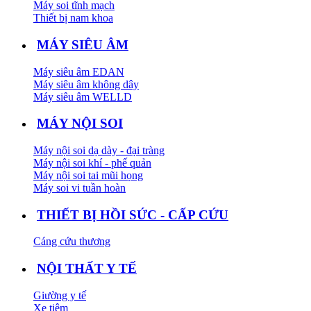
Máy soi tĩnh mạch
Thiết bị nam khoa
MÁY SIÊU ÂM
Máy siêu âm EDAN
Máy siêu âm không dây
Máy siêu âm WELLD
MÁY NỘI SOI
Máy nội soi dạ dày - đại tràng
Máy nội soi khí - phế quản
Máy nội soi tai mũi họng
Máy soi vi tuần hoàn
THIẾT BỊ HỒI SỨC - CẤP CỨU
Cáng cứu thương
NỘI THẤT Y TẾ
Giường y tế
Xe tiêm