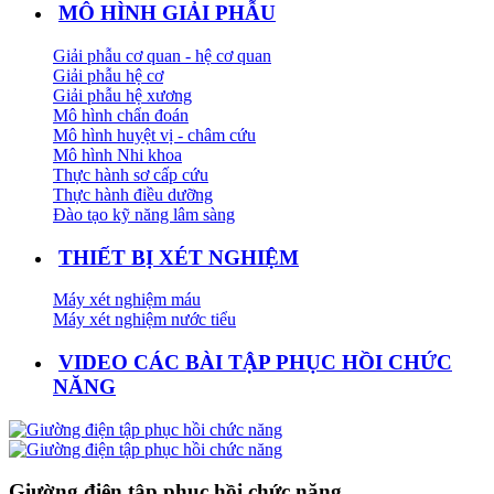
MÔ HÌNH GIẢI PHẪU
Giải phẫu cơ quan - hệ cơ quan
Giải phẫu hệ cơ
Giải phẫu hệ xương
Mô hình chẩn đoán
Mô hình huyệt vị - châm cứu
Mô hình Nhi khoa
Thực hành sơ cấp cứu
Thực hành điều dưỡng
Đào tạo kỹ năng lâm sàng
THIẾT BỊ XÉT NGHIỆM
Máy xét nghiệm máu
Máy xét nghiệm nước tiểu
VIDEO CÁC BÀI TẬP PHỤC HỒI CHỨC
NĂNG
Giường điện tập phục hồi chức năng