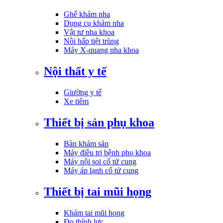
Ghế khám nha
Dụng cụ khám nha
Vật tư nha khoa
Nồi hấp tiệt trùng
Máy X-quang nha khoa
Nội thất y tế
Giường y tế
Xe tiêm
Thiết bị sản phụ khoa
Bàn khám sản
Máy điều trị bệnh phụ khoa
Máy nội soi cổ tử cung
Máy áp lạnh cổ tử cung
Thiết bị tai mũi họng
Khám tai mũi họng
Đo thính lực