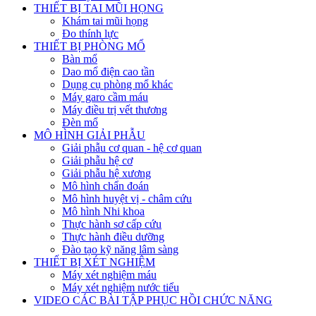
THIẾT BỊ TAI MŨI HỌNG
Khám tai mũi họng
Đo thính lực
THIẾT BỊ PHÒNG MỔ
Bàn mổ
Dao mổ điện cao tần
Dụng cụ phòng mổ khác
Máy garo cầm máu
Máy điều trị vết thương
Đèn mổ
MÔ HÌNH GIẢI PHẪU
Giải phẫu cơ quan - hệ cơ quan
Giải phẫu hệ cơ
Giải phẫu hệ xương
Mô hình chẩn đoán
Mô hình huyệt vị - châm cứu
Mô hình Nhi khoa
Thực hành sơ cấp cứu
Thực hành điều dưỡng
Đào tạo kỹ năng lâm sàng
THIẾT BỊ XÉT NGHIỆM
Máy xét nghiệm máu
Máy xét nghiệm nước tiểu
VIDEO CÁC BÀI TẬP PHỤC HỒI CHỨC NĂNG