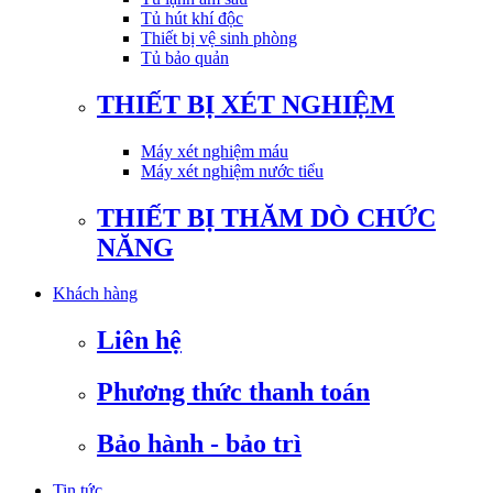
Tủ hút khí độc
Thiết bị vệ sinh phòng
Tủ bảo quản
THIẾT BỊ XÉT NGHIỆM
Máy xét nghiệm máu
Máy xét nghiệm nước tiểu
THIẾT BỊ THĂM DÒ CHỨC
NĂNG
Khách hàng
Liên hệ
Phương thức thanh toán
Bảo hành - bảo trì
Tin tức