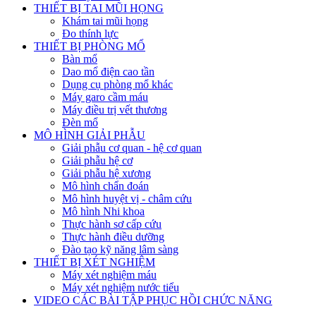
THIẾT BỊ TAI MŨI HỌNG
Khám tai mũi họng
Đo thính lực
THIẾT BỊ PHÒNG MỔ
Bàn mổ
Dao mổ điện cao tần
Dụng cụ phòng mổ khác
Máy garo cầm máu
Máy điều trị vết thương
Đèn mổ
MÔ HÌNH GIẢI PHẪU
Giải phẫu cơ quan - hệ cơ quan
Giải phẫu hệ cơ
Giải phẫu hệ xương
Mô hình chẩn đoán
Mô hình huyệt vị - châm cứu
Mô hình Nhi khoa
Thực hành sơ cấp cứu
Thực hành điều dưỡng
Đào tạo kỹ năng lâm sàng
THIẾT BỊ XÉT NGHIỆM
Máy xét nghiệm máu
Máy xét nghiệm nước tiểu
VIDEO CÁC BÀI TẬP PHỤC HỒI CHỨC NĂNG