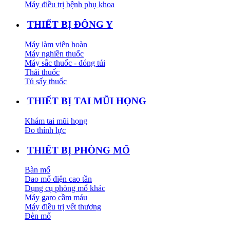
Máy điều trị bệnh phụ khoa
THIẾT BỊ ĐÔNG Y
Máy làm viên hoàn
Máy nghiền thuốc
Máy sắc thuốc - đóng túi
Thái thuốc
Tủ sấy thuốc
THIẾT BỊ TAI MŨI HỌNG
Khám tai mũi họng
Đo thính lực
THIẾT BỊ PHÒNG MỔ
Bàn mổ
Dao mổ điện cao tần
Dụng cụ phòng mổ khác
Máy garo cầm máu
Máy điều trị vết thương
Đèn mổ