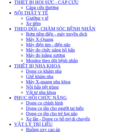
THIẾT BỊ HỒI SỨC - CẤP CỨU
Cáng cứu thương
NỘI THẤT Y TẾ
Giường y tế
Xe tiêm
THEO DÕI - CHĂM SÓC BỆNH NHÂN
Bơm tiêm điện - máy truyền dịch
Máy X-Quang
Máy điện tim - điện não
Máy đo chức năng hô hấp
Máy đo loãng xương
Monitor theo dõi bệnh nhân
THIẾT BỊ NHA KHOA
Dụng cụ khám nha
Ghế khám nha
Máy X-quang nha khoa
Nồi hấp tiệt trùng
Vật tư nha khoa
PHỤC HỒI CHỨC NĂNG
Dụng cụ chỉnh hình
Dụng cụ tập cho người tai biến
Dụng cụ tập cho trẻ bại não
Xe lăn - Dụng cụ hỗ trợ di chuyển
VẬT LÝ TRỊ LIỆU
Buồng oxy cao áp