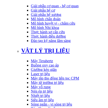
Giải phẫu cơ quan - hệ cơ quan
Giải phẫu hệ cơ
Giải phẫu hệ xương
Mô hình chẩn đoán
Mô hình huyệt vị - châm cứu
Mô hình Nhi khoa
Thực hành sơ cấp cứu
Thực hành điều dưỡng
Đào tạo kỹ năng lâm sàng
VẬT LÝ TRỊ LIỆU
Máy Terahertz
Buồng oxy cao áp
Giường kéo giãn
Laser trị liệu
Máy tập thụ động liên tục CPM
Máy từ trường trị liệu
Máy vỗ rung
Nén ép trị liệu
Nhiệt trị liệu
Siêu âm trị liệu
Sóng ngắn - vi sóng trị liệu