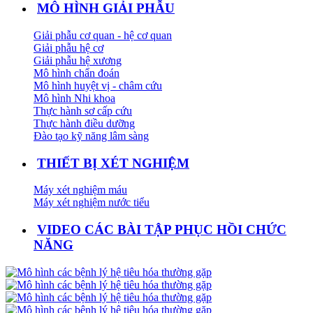
MÔ HÌNH GIẢI PHẪU
Giải phẫu cơ quan - hệ cơ quan
Giải phẫu hệ cơ
Giải phẫu hệ xương
Mô hình chẩn đoán
Mô hình huyệt vị - châm cứu
Mô hình Nhi khoa
Thực hành sơ cấp cứu
Thực hành điều dưỡng
Đào tạo kỹ năng lâm sàng
THIẾT BỊ XÉT NGHIỆM
Máy xét nghiệm máu
Máy xét nghiệm nước tiểu
VIDEO CÁC BÀI TẬP PHỤC HỒI CHỨC
NĂNG