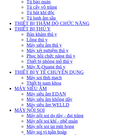
Tủ bảo quản
Tủ cấy vô trùng
Tủ hút khí độc
Tủ lạnh âm sâu
THIẾT BỊ THĂM DÒ CHỨC NĂNG
THIẾT BỊ THÚ Y
Bàn khám thú y
Lồng thú y
Máy siêu âm thú y
Máy xét nghiệm thú y
Phục hồi chức năng thú y
Thiết bị phòng mổ thú y
Máy X-Quang thú y
THIẾT BỊ Y TẾ CHUYÊN DỤNG
Máy soi tĩnh mạch
Thiết bị nam khoa
MÁY SIÊU ÂM
Máy siêu âm EDAN
Máy siêu âm không dây
Máy siêu âm WELLD
MÁY NỘI SOI
Máy nội soi dạ dày - đại tràng
Máy nội soi khí - phế quản
Máy nội soi tai mũi họng
Máy soi vi tuần hoàn