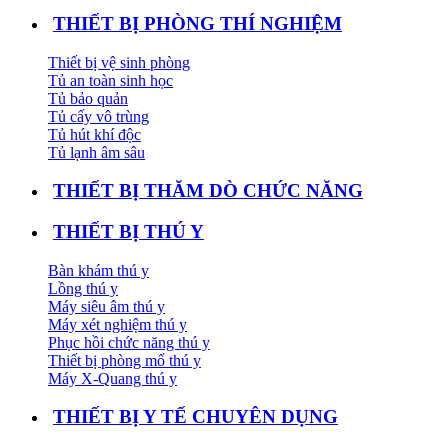
THIẾT BỊ PHÒNG THÍ NGHIỆM
Thiết bị vệ sinh phòng
Tủ an toàn sinh học
Tủ bảo quản
Tủ cấy vô trùng
Tủ hút khí độc
Tủ lạnh âm sâu
THIẾT BỊ THĂM DÒ CHỨC NĂNG
THIẾT BỊ THÚ Y
Bàn khám thú y
Lồng thú y
Máy siêu âm thú y
Máy xét nghiệm thú y
Phục hồi chức năng thú y
Thiết bị phòng mổ thú y
Máy X-Quang thú y
THIẾT BỊ Y TẾ CHUYÊN DỤNG