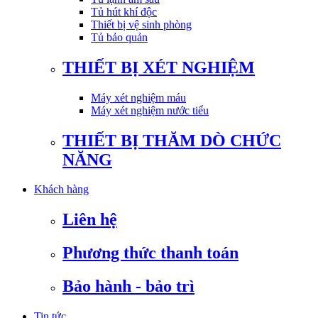
Tủ hút khí độc
Thiết bị vệ sinh phòng
Tủ bảo quản
THIẾT BỊ XÉT NGHIỆM
Máy xét nghiệm máu
Máy xét nghiệm nước tiểu
THIẾT BỊ THĂM DÒ CHỨC
NĂNG
Khách hàng
Liên hệ
Phương thức thanh toán
Bảo hành - bảo trì
Tin tức