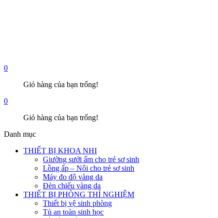
0
Giỏ hàng của bạn trống!
0
Giỏ hàng của bạn trống!
Danh mục
THIẾT BỊ KHOA NHI
Giường sưởi ấm cho trẻ sơ sinh
Lồng ấp – Nôi cho trẻ sơ sinh
Máy đo độ vàng da
Đèn chiếu vàng da
THIẾT BỊ PHÒNG THÍ NGHIỆM
Thiết bị vệ sinh phòng
Tủ an toàn sinh học