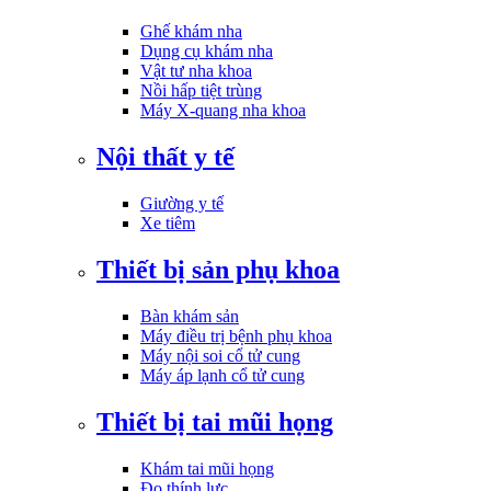
Ghế khám nha
Dụng cụ khám nha
Vật tư nha khoa
Nồi hấp tiệt trùng
Máy X-quang nha khoa
Nội thất y tế
Giường y tế
Xe tiêm
Thiết bị sản phụ khoa
Bàn khám sản
Máy điều trị bệnh phụ khoa
Máy nội soi cổ tử cung
Máy áp lạnh cổ tử cung
Thiết bị tai mũi họng
Khám tai mũi họng
Đo thính lực