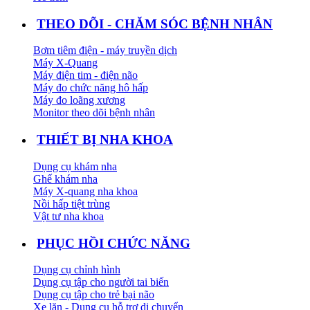
THEO DÕI - CHĂM SÓC BỆNH NHÂN
Bơm tiêm điện - máy truyền dịch
Máy X-Quang
Máy điện tim - điện não
Máy đo chức năng hô hấp
Máy đo loãng xương
Monitor theo dõi bệnh nhân
THIẾT BỊ NHA KHOA
Dụng cụ khám nha
Ghế khám nha
Máy X-quang nha khoa
Nồi hấp tiệt trùng
Vật tư nha khoa
PHỤC HỒI CHỨC NĂNG
Dụng cụ chỉnh hình
Dụng cụ tập cho người tai biến
Dụng cụ tập cho trẻ bại não
Xe lăn - Dụng cụ hỗ trợ di chuyển