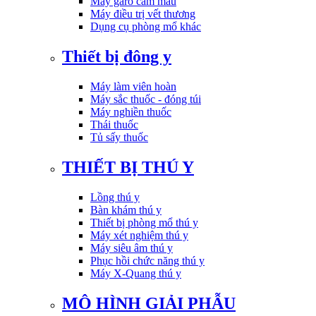
Máy garo cầm máu
Máy điều trị vết thương
Dụng cụ phòng mổ khác
Thiết bị đông y
Máy làm viên hoàn
Máy sắc thuốc - đóng túi
Máy nghiền thuốc
Thái thuốc
Tủ sấy thuốc
THIẾT BỊ THÚ Y
Lồng thú y
Bàn khám thú y
Thiết bị phòng mổ thú y
Máy xét nghiệm thú y
Máy siêu âm thú y
Phục hồi chức năng thú y
Máy X-Quang thú y
MÔ HÌNH GIẢI PHẪU