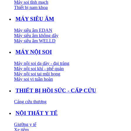
Máy soi tĩnh mạch
Thiết bị nam khoa
MÁY SIÊU ÂM
Máy siêu âm EDAN
Máy siêu âm không dây
Máy siêu âm WELLD
MÁY NỘI SOI
Máy nội soi dạ dày - đại tràng
Máy nội soi khí - phế quản
Máy nội soi tai mũi họng
Máy soi vi tuần hoàn
THIẾT BỊ HỒI SỨC - CẤP CỨU
Cáng cứu thương
NỘI THẤT Y TẾ
Giường y tế
Xe tiêm