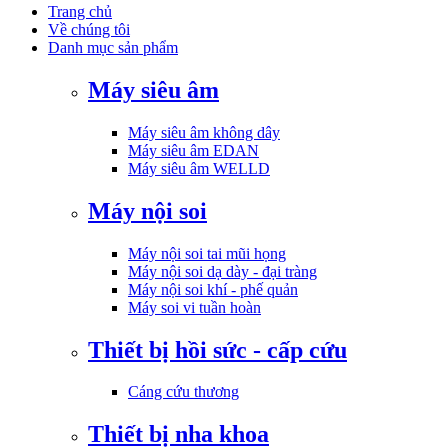
Trang chủ
Về chúng tôi
Danh mục sản phẩm
Máy siêu âm
Máy siêu âm không dây
Máy siêu âm EDAN
Máy siêu âm WELLD
Máy nội soi
Máy nội soi tai mũi họng
Máy nội soi dạ dày - đại tràng
Máy nội soi khí - phế quản
Máy soi vi tuần hoàn
Thiết bị hồi sức - cấp cứu
Cáng cứu thương
Thiết bị nha khoa