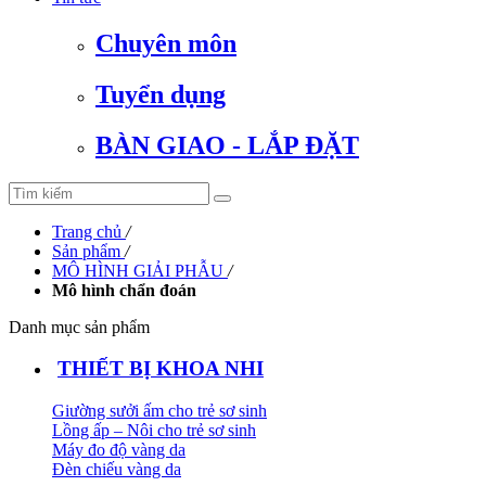
Chuyên môn
Tuyển dụng
BÀN GIAO - LẮP ĐẶT
Trang chủ
/
Sản phẩm
/
MÔ HÌNH GIẢI PHẪU
/
Mô hình chẩn đoán
Danh mục sản phẩm
THIẾT BỊ KHOA NHI
Giường sưởi ấm cho trẻ sơ sinh
Lồng ấp – Nôi cho trẻ sơ sinh
Máy đo độ vàng da
Đèn chiếu vàng da