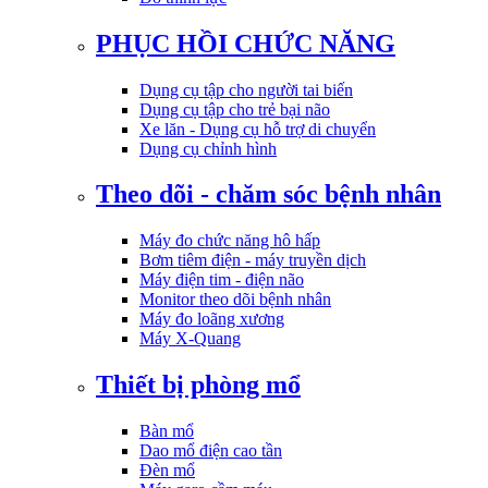
PHỤC HỒI CHỨC NĂNG
Dụng cụ tập cho người tai biến
Dụng cụ tập cho trẻ bại não
Xe lăn - Dụng cụ hỗ trợ di chuyển
Dụng cụ chỉnh hình
Theo dõi - chăm sóc bệnh nhân
Máy đo chức năng hô hấp
Bơm tiêm điện - máy truyền dịch
Máy điện tim - điện não
Monitor theo dõi bệnh nhân
Máy đo loãng xương
Máy X-Quang
Thiết bị phòng mổ
Bàn mổ
Dao mổ điện cao tần
Đèn mổ