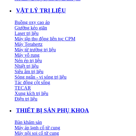
VẬT LÝ TRỊ LIỆU
Buồng oxy cao áp
Giường kéo giãn
Laser trị liệu
Máy tập thụ động liên tục CPM
Máy Terahertz
Máy từ trường trị liệu
Máy vỗ rung
Nén ép trị liệu
Nhiệt trị liệu
Siêu âm trị liệu
Sóng ngắn - vi sóng trị liệu
Tác động cột sống
TECAR
Xung kích trị liệu
Điện trị liệu
THIẾT BỊ SẢN PHỤ KHOA
Bàn khám sản
Máy áp lạnh cổ tử cung
Máy nội soi cổ tử cung