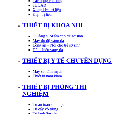
Tác động cột sống
TECAR
Xung kích trị liệu
Điện trị liệu
THIẾT BỊ KHOA NHI
Giường sưởi ấm cho trẻ sơ sinh
Máy đo độ vàng da
Lồng ấp – Nôi cho trẻ sơ sinh
Đèn chiếu vàng da
THIẾT BỊ Y TẾ CHUYÊN DỤNG
Máy soi tĩnh mạch
Thiết bị nam khoa
THIẾT BỊ PHÒNG THÍ
NGHIỆM
Tủ an toàn sinh học
Tủ cấy vô trùng
Tủ lạnh âm sâu