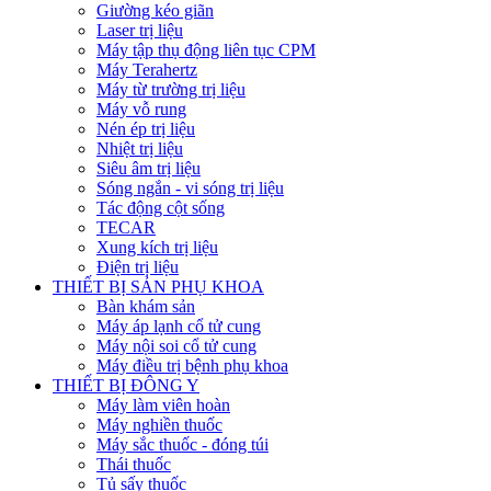
Giường kéo giãn
Laser trị liệu
Máy tập thụ động liên tục CPM
Máy Terahertz
Máy từ trường trị liệu
Máy vỗ rung
Nén ép trị liệu
Nhiệt trị liệu
Siêu âm trị liệu
Sóng ngắn - vi sóng trị liệu
Tác động cột sống
TECAR
Xung kích trị liệu
Điện trị liệu
THIẾT BỊ SẢN PHỤ KHOA
Bàn khám sản
Máy áp lạnh cổ tử cung
Máy nội soi cổ tử cung
Máy điều trị bệnh phụ khoa
THIẾT BỊ ĐÔNG Y
Máy làm viên hoàn
Máy nghiền thuốc
Máy sắc thuốc - đóng túi
Thái thuốc
Tủ sấy thuốc