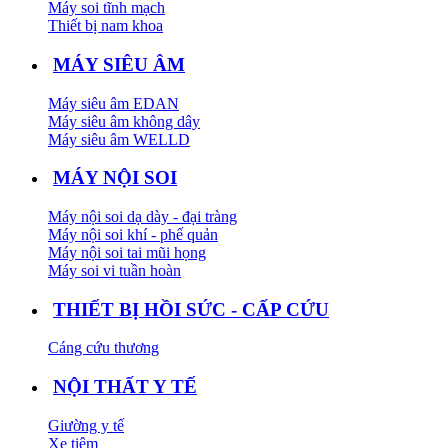
Máy soi tĩnh mạch
Thiết bị nam khoa
MÁY SIÊU ÂM
Máy siêu âm EDAN
Máy siêu âm không dây
Máy siêu âm WELLD
MÁY NỘI SOI
Máy nội soi dạ dày - đại tràng
Máy nội soi khí - phế quản
Máy nội soi tai mũi họng
Máy soi vi tuần hoàn
THIẾT BỊ HỒI SỨC - CẤP CỨU
Cáng cứu thương
NỘI THẤT Y TẾ
Giường y tế
Xe tiêm