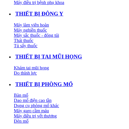
Máy điều trị bệnh phụ khoa
THIẾT BỊ ĐÔNG Y
Máy làm viên hoàn
Máy nghiền thuốc
Máy sắc thuốc - đóng túi
Thái thuốc
Tủ sấy thuốc
THIẾT BỊ TAI MŨI HỌNG
Khám tai mũi họng
Đo thính lực
THIẾT BỊ PHÒNG MỔ
Bàn mổ
Dao mổ điện cao tần
Dụng cụ phòng mổ khác
Máy garo cầm máu
Máy điều trị vết thương
Đèn mổ