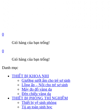
0
Giỏ hàng của bạn trống!
0
Giỏ hàng của bạn trống!
Danh mục
THIẾT BỊ KHOA NHI
Giường sưởi ấm cho trẻ sơ sinh
Lồng ấp – Nôi cho trẻ sơ sinh
Máy đo độ vàng da
Đèn chiếu vàng da
THIẾT BỊ PHÒNG THÍ NGHIỆM
Thiết bị vệ sinh phòng
Tủ an toàn sinh học