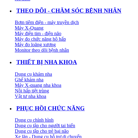
THEO DÕI - CHĂM SÓC BỆNH NHÂN
Bơm tiêm điện - máy truyền dịch
Máy X-Quang
Máy điện tim - điện não
Máy đo chức năng hô hấp
Máy đo loãng xương
Monitor theo dõi bệnh nhân
THIẾT BỊ NHA KHOA
Dụng cụ khám nha
Ghế khám nha
Máy X-quang nha khoa
Nồi hấp tiệt trùng
Vật tư nha khoa
PHỤC HỒI CHỨC NĂNG
Dụng cụ chỉnh hình
Dụng cụ tập cho người tai biến
Dụng cụ tập cho trẻ bại não
Xe lăn - Dụng cụ hỗ trợ di chuyển