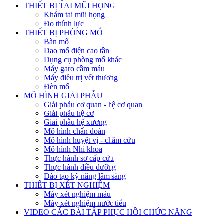
THIẾT BỊ TAI MŨI HỌNG
Khám tai mũi họng
Đo thính lực
THIẾT BỊ PHÒNG MỔ
Bàn mổ
Dao mổ điện cao tần
Dụng cụ phòng mổ khác
Máy garo cầm máu
Máy điều trị vết thương
Đèn mổ
MÔ HÌNH GIẢI PHẪU
Giải phẫu cơ quan - hệ cơ quan
Giải phẫu hệ cơ
Giải phẫu hệ xương
Mô hình chẩn đoán
Mô hình huyệt vị - châm cứu
Mô hình Nhi khoa
Thực hành sơ cấp cứu
Thực hành điều dưỡng
Đào tạo kỹ năng lâm sàng
THIẾT BỊ XÉT NGHIỆM
Máy xét nghiệm máu
Máy xét nghiệm nước tiểu
VIDEO CÁC BÀI TẬP PHỤC HỒI CHỨC NĂNG