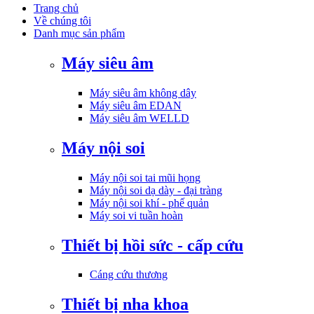
Trang chủ
Về chúng tôi
Danh mục sản phẩm
Máy siêu âm
Máy siêu âm không dây
Máy siêu âm EDAN
Máy siêu âm WELLD
Máy nội soi
Máy nội soi tai mũi họng
Máy nội soi dạ dày - đại tràng
Máy nội soi khí - phế quản
Máy soi vi tuần hoàn
Thiết bị hồi sức - cấp cứu
Cáng cứu thương
Thiết bị nha khoa