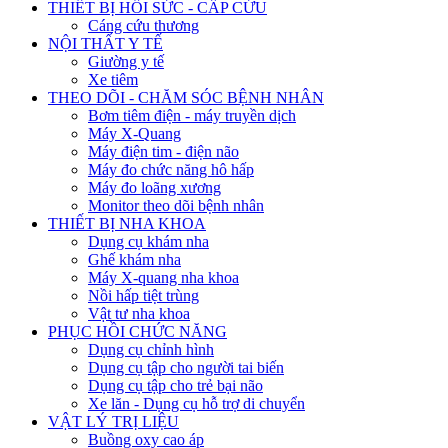
THIẾT BỊ HỒI SỨC - CẤP CỨU
Cáng cứu thương
NỘI THẤT Y TẾ
Giường y tế
Xe tiêm
THEO DÕI - CHĂM SÓC BỆNH NHÂN
Bơm tiêm điện - máy truyền dịch
Máy X-Quang
Máy điện tim - điện não
Máy đo chức năng hô hấp
Máy đo loãng xương
Monitor theo dõi bệnh nhân
THIẾT BỊ NHA KHOA
Dụng cụ khám nha
Ghế khám nha
Máy X-quang nha khoa
Nồi hấp tiệt trùng
Vật tư nha khoa
PHỤC HỒI CHỨC NĂNG
Dụng cụ chỉnh hình
Dụng cụ tập cho người tai biến
Dụng cụ tập cho trẻ bại não
Xe lăn - Dụng cụ hỗ trợ di chuyển
VẬT LÝ TRỊ LIỆU
Buồng oxy cao áp