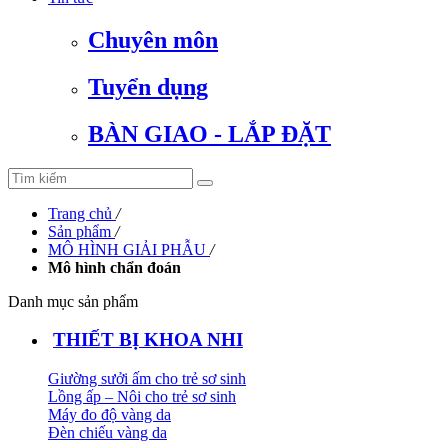
Chuyên môn
Tuyển dụng
BÀN GIAO - LẮP ĐẶT
Trang chủ
/
Sản phẩm
/
MÔ HÌNH GIẢI PHẪU
/
Mô hình chẩn đoán
Danh mục sản phẩm
THIẾT BỊ KHOA NHI
Giường sưởi ấm cho trẻ sơ sinh
Lồng ấp – Nôi cho trẻ sơ sinh
Máy đo độ vàng da
Đèn chiếu vàng da