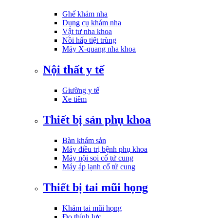
Ghế khám nha
Dụng cụ khám nha
Vật tư nha khoa
Nồi hấp tiệt trùng
Máy X-quang nha khoa
Nội thất y tế
Giường y tế
Xe tiêm
Thiết bị sản phụ khoa
Bàn khám sản
Máy điều trị bệnh phụ khoa
Máy nội soi cổ tử cung
Máy áp lạnh cổ tử cung
Thiết bị tai mũi họng
Khám tai mũi họng
Đo thính lực