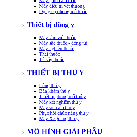
Máy garo cầm máu
Máy điều trị vết thương
Dụng cụ phòng mổ khác
Thiết bị đông y
Máy làm viên hoàn
Máy sắc thuốc - đóng túi
Máy nghiền thuốc
Thái thuốc
Tủ sấy thuốc
THIẾT BỊ THÚ Y
Lồng thú y
Bàn khám thú y
Thiết bị phòng mổ thú y
Máy xét nghiệm thú y
Máy siêu âm thú y
Phục hồi chức năng thú y
Máy X-Quang thú y
MÔ HÌNH GIẢI PHẪU