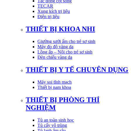
Tác động cột sống
TECAR
Xung kích trị liệu
Điện trị liệu
THIẾT BỊ KHOA NHI
Giường sưởi ấm cho trẻ sơ sinh
Máy đo độ vàng da
Lồng ấp – Nôi cho trẻ sơ sinh
Đèn chiếu vàng da
THIẾT BỊ Y TẾ CHUYÊN DỤNG
Máy soi tĩnh mạch
Thiết bị nam khoa
THIẾT BỊ PHÒNG THÍ
NGHIỆM
Tủ an toàn sinh học
Tủ cấy vô trùng
Tủ lạnh âm sâu