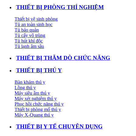
THIẾT BỊ PHÒNG THÍ NGHIỆM
Thiết bị vệ sinh phòng
Tủ an toàn sinh học
Tủ bảo quản
Tủ cấy vô trùng
Tủ hút khí độc
Tủ lạnh âm sâu
THIẾT BỊ THĂM DÒ CHỨC NĂNG
THIẾT BỊ THÚ Y
Bàn khám thú y
Lồng thú y
Máy siêu âm thú y
Máy xét nghiệm thú y
Phục hồi chức năng thú y
Thiết bị phòng mổ thú y
Máy X-Quang thú y
THIẾT BỊ Y TẾ CHUYÊN DỤNG