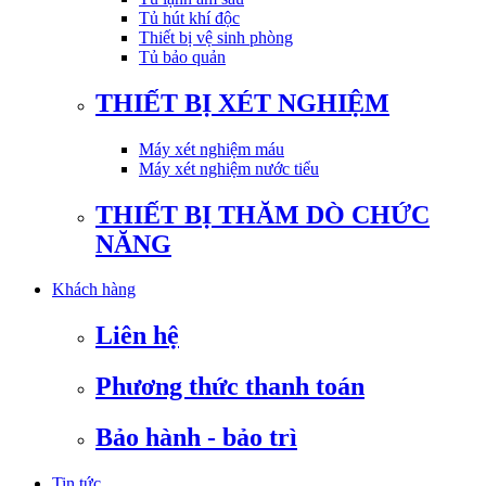
Tủ hút khí độc
Thiết bị vệ sinh phòng
Tủ bảo quản
THIẾT BỊ XÉT NGHIỆM
Máy xét nghiệm máu
Máy xét nghiệm nước tiểu
THIẾT BỊ THĂM DÒ CHỨC
NĂNG
Khách hàng
Liên hệ
Phương thức thanh toán
Bảo hành - bảo trì
Tin tức