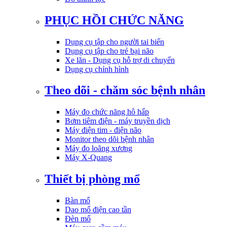
PHỤC HỒI CHỨC NĂNG
Dụng cụ tập cho người tai biến
Dụng cụ tập cho trẻ bại não
Xe lăn - Dụng cụ hỗ trợ di chuyển
Dụng cụ chỉnh hình
Theo dõi - chăm sóc bệnh nhân
Máy đo chức năng hô hấp
Bơm tiêm điện - máy truyền dịch
Máy điện tim - điện não
Monitor theo dõi bệnh nhân
Máy đo loãng xương
Máy X-Quang
Thiết bị phòng mổ
Bàn mổ
Dao mổ điện cao tần
Đèn mổ