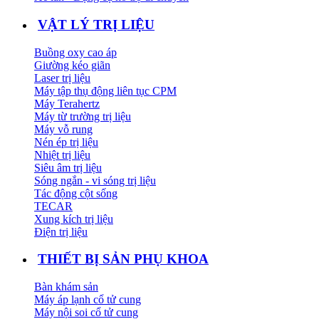
VẬT LÝ TRỊ LIỆU
Buồng oxy cao áp
Giường kéo giãn
Laser trị liệu
Máy tập thụ động liên tục CPM
Máy Terahertz
Máy từ trường trị liệu
Máy vỗ rung
Nén ép trị liệu
Nhiệt trị liệu
Siêu âm trị liệu
Sóng ngắn - vi sóng trị liệu
Tác động cột sống
TECAR
Xung kích trị liệu
Điện trị liệu
THIẾT BỊ SẢN PHỤ KHOA
Bàn khám sản
Máy áp lạnh cổ tử cung
Máy nội soi cổ tử cung