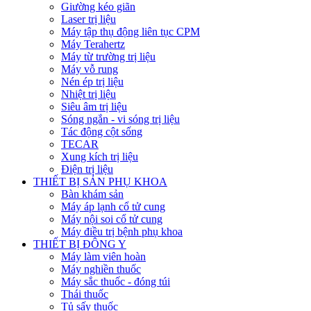
Giường kéo giãn
Laser trị liệu
Máy tập thụ động liên tục CPM
Máy Terahertz
Máy từ trường trị liệu
Máy vỗ rung
Nén ép trị liệu
Nhiệt trị liệu
Siêu âm trị liệu
Sóng ngắn - vi sóng trị liệu
Tác động cột sống
TECAR
Xung kích trị liệu
Điện trị liệu
THIẾT BỊ SẢN PHỤ KHOA
Bàn khám sản
Máy áp lạnh cổ tử cung
Máy nội soi cổ tử cung
Máy điều trị bệnh phụ khoa
THIẾT BỊ ĐÔNG Y
Máy làm viên hoàn
Máy nghiền thuốc
Máy sắc thuốc - đóng túi
Thái thuốc
Tủ sấy thuốc