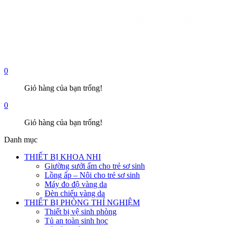
0
Giỏ hàng của bạn trống!
0
Giỏ hàng của bạn trống!
Danh mục
THIẾT BỊ KHOA NHI
Giường sưởi ấm cho trẻ sơ sinh
Lồng ấp – Nôi cho trẻ sơ sinh
Máy đo độ vàng da
Đèn chiếu vàng da
THIẾT BỊ PHÒNG THÍ NGHIỆM
Thiết bị vệ sinh phòng
Tủ an toàn sinh học