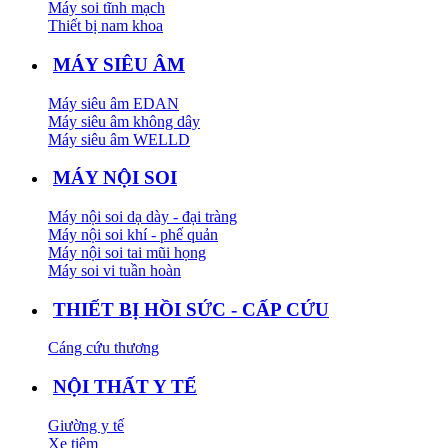
Máy soi tĩnh mạch
Thiết bị nam khoa
MÁY SIÊU ÂM
Máy siêu âm EDAN
Máy siêu âm không dây
Máy siêu âm WELLD
MÁY NỘI SOI
Máy nội soi dạ dày - đại tràng
Máy nội soi khí - phế quản
Máy nội soi tai mũi họng
Máy soi vi tuần hoàn
THIẾT BỊ HỒI SỨC - CẤP CỨU
Cáng cứu thương
NỘI THẤT Y TẾ
Giường y tế
Xe tiêm