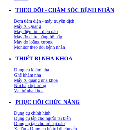
THEO DÕI - CHĂM SÓC BỆNH NHÂN
Bơm tiêm điện - máy truyền dịch
Máy X-Quang
Máy điện tim - điện não
Máy đo chức năng hô hấp
Máy đo loãng xương
Monitor theo dõi bệnh nhân
THIẾT BỊ NHA KHOA
Dụng cụ khám nha
Ghế khám nha
Máy X-quang nha khoa
Nồi hấp tiệt trùng
Vật tư nha khoa
PHỤC HỒI CHỨC NĂNG
Dụng cụ chỉnh hình
Dụng cụ tập cho người tai biến
Dụng cụ tập cho trẻ bại não
Xe lăn - Dụng cụ hỗ trợ di chuyển