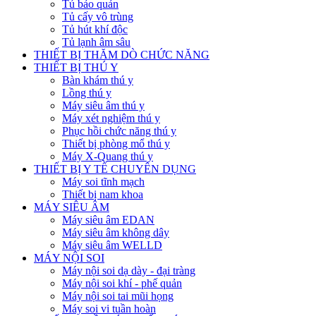
Tủ bảo quản
Tủ cấy vô trùng
Tủ hút khí độc
Tủ lạnh âm sâu
THIẾT BỊ THĂM DÒ CHỨC NĂNG
THIẾT BỊ THÚ Y
Bàn khám thú y
Lồng thú y
Máy siêu âm thú y
Máy xét nghiệm thú y
Phục hồi chức năng thú y
Thiết bị phòng mổ thú y
Máy X-Quang thú y
THIẾT BỊ Y TẾ CHUYÊN DỤNG
Máy soi tĩnh mạch
Thiết bị nam khoa
MÁY SIÊU ÂM
Máy siêu âm EDAN
Máy siêu âm không dây
Máy siêu âm WELLD
MÁY NỘI SOI
Máy nội soi dạ dày - đại tràng
Máy nội soi khí - phế quản
Máy nội soi tai mũi họng
Máy soi vi tuần hoàn