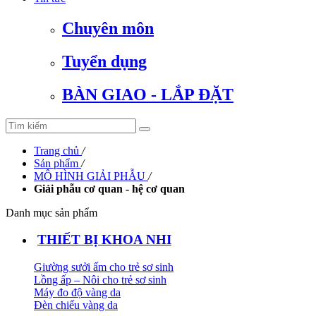
Chuyên môn
Tuyển dụng
BÀN GIAO - LẮP ĐẶT
Trang chủ
/
Sản phẩm
/
MÔ HÌNH GIẢI PHẪU
/
Giải phẫu cơ quan - hệ cơ quan
Danh mục sản phẩm
THIẾT BỊ KHOA NHI
Giường sưởi ấm cho trẻ sơ sinh
Lồng ấp – Nôi cho trẻ sơ sinh
Máy đo độ vàng da
Đèn chiếu vàng da