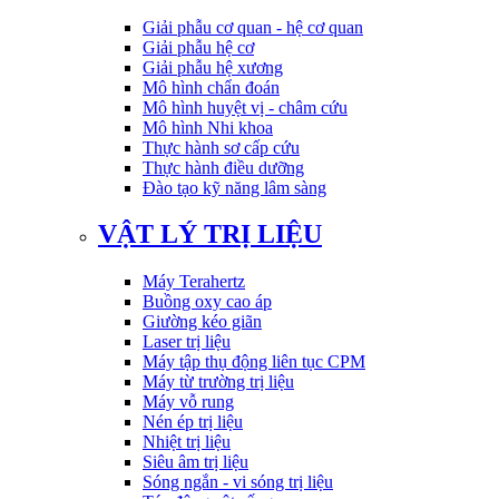
Giải phẫu cơ quan - hệ cơ quan
Giải phẫu hệ cơ
Giải phẫu hệ xương
Mô hình chẩn đoán
Mô hình huyệt vị - châm cứu
Mô hình Nhi khoa
Thực hành sơ cấp cứu
Thực hành điều dưỡng
Đào tạo kỹ năng lâm sàng
VẬT LÝ TRỊ LIỆU
Máy Terahertz
Buồng oxy cao áp
Giường kéo giãn
Laser trị liệu
Máy tập thụ động liên tục CPM
Máy từ trường trị liệu
Máy vỗ rung
Nén ép trị liệu
Nhiệt trị liệu
Siêu âm trị liệu
Sóng ngắn - vi sóng trị liệu