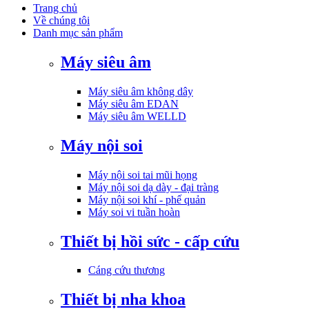
Trang chủ
Về chúng tôi
Danh mục sản phẩm
Máy siêu âm
Máy siêu âm không dây
Máy siêu âm EDAN
Máy siêu âm WELLD
Máy nội soi
Máy nội soi tai mũi họng
Máy nội soi dạ dày - đại tràng
Máy nội soi khí - phế quản
Máy soi vi tuần hoàn
Thiết bị hồi sức - cấp cứu
Cáng cứu thương
Thiết bị nha khoa