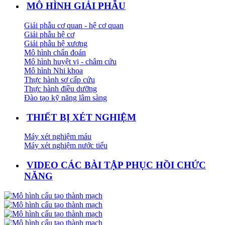
MÔ HÌNH GIẢI PHẪU
Giải phẫu cơ quan - hệ cơ quan
Giải phẫu hệ cơ
Giải phẫu hệ xương
Mô hình chẩn đoán
Mô hình huyệt vị - châm cứu
Mô hình Nhi khoa
Thực hành sơ cấp cứu
Thực hành điều dưỡng
Đào tạo kỹ năng lâm sàng
THIẾT BỊ XÉT NGHIỆM
Máy xét nghiệm máu
Máy xét nghiệm nước tiểu
VIDEO CÁC BÀI TẬP PHỤC HỒI CHỨC
NĂNG