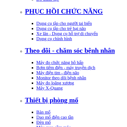
PHỤC HỒI CHỨC NĂNG
Dụng cụ tập cho người tai biến
Dụng cụ tập cho trẻ bại não
Xe lăn - Dụng cụ hỗ trợ di chuyển
Dụng cụ chỉnh hình
Theo dõi - chăm sóc bệnh nhân
Máy đo chức năng hô hấp
Bơm tiêm điện - máy truyền dịch
Máy điện tim - điện não
Monitor theo dõi bệnh nhân
Máy đo loãng xương
Máy X-Quang
Thiết bị phòng mổ
Bàn mổ
Dao mổ điện cao tần
Đèn mổ