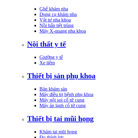
Ghế khám nha
Dụng cụ khám nha
Vật tư nha khoa
Nồi hấp tiệt trùng
Máy X-quang nha khoa
Nội thất y tế
Giường y tế
Xe tiêm
Thiết bị sản phụ khoa
Bàn khám sản
Máy điều trị bệnh phụ khoa
Máy nội soi cổ tử cung
Máy áp lạnh cổ tử cung
Thiết bị tai mũi họng
Khám tai mũi họng
Đo thính lực