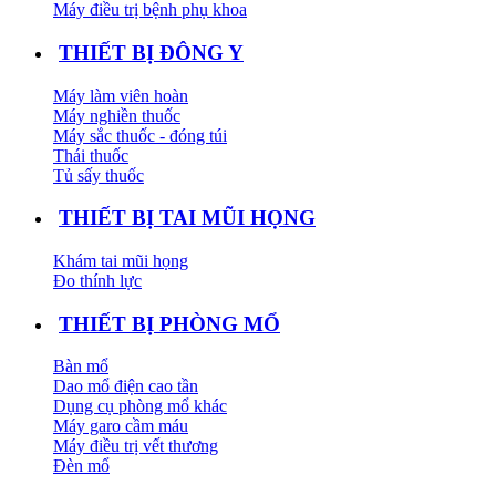
Máy điều trị bệnh phụ khoa
THIẾT BỊ ĐÔNG Y
Máy làm viên hoàn
Máy nghiền thuốc
Máy sắc thuốc - đóng túi
Thái thuốc
Tủ sấy thuốc
THIẾT BỊ TAI MŨI HỌNG
Khám tai mũi họng
Đo thính lực
THIẾT BỊ PHÒNG MỔ
Bàn mổ
Dao mổ điện cao tần
Dụng cụ phòng mổ khác
Máy garo cầm máu
Máy điều trị vết thương
Đèn mổ