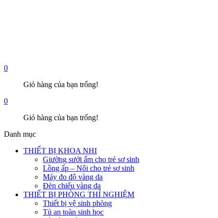
0
Giỏ hàng của bạn trống!
0
Giỏ hàng của bạn trống!
Danh mục
THIẾT BỊ KHOA NHI
Giường sưởi ấm cho trẻ sơ sinh
Lồng ấp – Nôi cho trẻ sơ sinh
Máy đo độ vàng da
Đèn chiếu vàng da
THIẾT BỊ PHÒNG THÍ NGHIỆM
Thiết bị vệ sinh phòng
Tủ an toàn sinh học