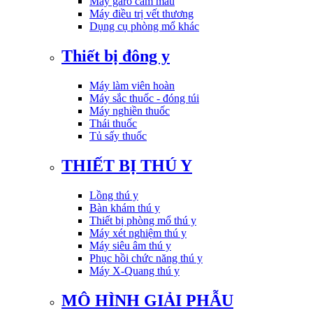
Máy garo cầm máu
Máy điều trị vết thương
Dụng cụ phòng mổ khác
Thiết bị đông y
Máy làm viên hoàn
Máy sắc thuốc - đóng túi
Máy nghiền thuốc
Thái thuốc
Tủ sấy thuốc
THIẾT BỊ THÚ Y
Lồng thú y
Bàn khám thú y
Thiết bị phòng mổ thú y
Máy xét nghiệm thú y
Máy siêu âm thú y
Phục hồi chức năng thú y
Máy X-Quang thú y
MÔ HÌNH GIẢI PHẪU