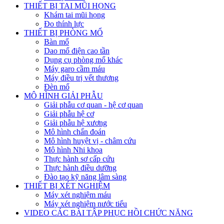
THIẾT BỊ TAI MŨI HỌNG
Khám tai mũi họng
Đo thính lực
THIẾT BỊ PHÒNG MỔ
Bàn mổ
Dao mổ điện cao tần
Dụng cụ phòng mổ khác
Máy garo cầm máu
Máy điều trị vết thương
Đèn mổ
MÔ HÌNH GIẢI PHẪU
Giải phẫu cơ quan - hệ cơ quan
Giải phẫu hệ cơ
Giải phẫu hệ xương
Mô hình chẩn đoán
Mô hình huyệt vị - châm cứu
Mô hình Nhi khoa
Thực hành sơ cấp cứu
Thực hành điều dưỡng
Đào tạo kỹ năng lâm sàng
THIẾT BỊ XÉT NGHIỆM
Máy xét nghiệm máu
Máy xét nghiệm nước tiểu
VIDEO CÁC BÀI TẬP PHỤC HỒI CHỨC NĂNG