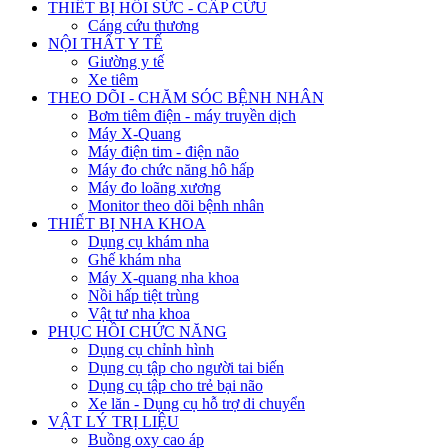
THIẾT BỊ HỒI SỨC - CẤP CỨU
Cáng cứu thương
NỘI THẤT Y TẾ
Giường y tế
Xe tiêm
THEO DÕI - CHĂM SÓC BỆNH NHÂN
Bơm tiêm điện - máy truyền dịch
Máy X-Quang
Máy điện tim - điện não
Máy đo chức năng hô hấp
Máy đo loãng xương
Monitor theo dõi bệnh nhân
THIẾT BỊ NHA KHOA
Dụng cụ khám nha
Ghế khám nha
Máy X-quang nha khoa
Nồi hấp tiệt trùng
Vật tư nha khoa
PHỤC HỒI CHỨC NĂNG
Dụng cụ chỉnh hình
Dụng cụ tập cho người tai biến
Dụng cụ tập cho trẻ bại não
Xe lăn - Dụng cụ hỗ trợ di chuyển
VẬT LÝ TRỊ LIỆU
Buồng oxy cao áp