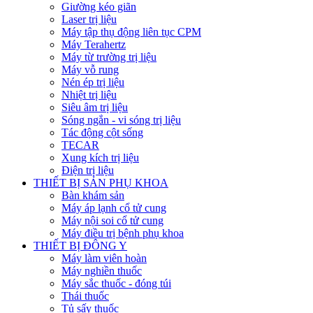
Giường kéo giãn
Laser trị liệu
Máy tập thụ động liên tục CPM
Máy Terahertz
Máy từ trường trị liệu
Máy vỗ rung
Nén ép trị liệu
Nhiệt trị liệu
Siêu âm trị liệu
Sóng ngắn - vi sóng trị liệu
Tác động cột sống
TECAR
Xung kích trị liệu
Điện trị liệu
THIẾT BỊ SẢN PHỤ KHOA
Bàn khám sản
Máy áp lạnh cổ tử cung
Máy nội soi cổ tử cung
Máy điều trị bệnh phụ khoa
THIẾT BỊ ĐÔNG Y
Máy làm viên hoàn
Máy nghiền thuốc
Máy sắc thuốc - đóng túi
Thái thuốc
Tủ sấy thuốc