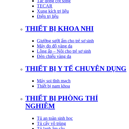
Tác động cột sống
TECAR
Xung kích trị liệu
Điện trị liệu
THIẾT BỊ KHOA NHI
Giường sưởi ấm cho trẻ sơ sinh
Máy đo độ vàng da
Lồng ấp – Nôi cho trẻ sơ sinh
Đèn chiếu vàng da
THIẾT BỊ Y TẾ CHUYÊN DỤNG
Máy soi tĩnh mạch
Thiết bị nam khoa
THIẾT BỊ PHÒNG THÍ
NGHIỆM
Tủ an toàn sinh học
Tủ cấy vô trùng
Tủ lạnh âm sâu