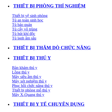
THIẾT BỊ PHÒNG THÍ NGHIỆM
Thiết bị vệ sinh phòng
Tủ an toàn sinh học
Tủ bảo quản
Tủ cấy vô trùng
Tủ hút khí độc
Tủ lạnh âm sâu
THIẾT BỊ THĂM DÒ CHỨC NĂNG
THIẾT BỊ THÚ Y
Bàn khám thú y
Lồng thú y
Máy siêu âm thú y
Máy xét nghiệm thú y
Phục hồi chức năng thú y
Thiết bị phòng mổ thú y
Máy X-Quang thú y
THIẾT BỊ Y TẾ CHUYÊN DỤNG