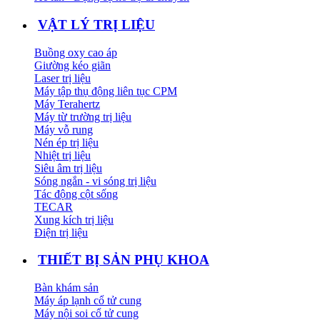
VẬT LÝ TRỊ LIỆU
Buồng oxy cao áp
Giường kéo giãn
Laser trị liệu
Máy tập thụ động liên tục CPM
Máy Terahertz
Máy từ trường trị liệu
Máy vỗ rung
Nén ép trị liệu
Nhiệt trị liệu
Siêu âm trị liệu
Sóng ngắn - vi sóng trị liệu
Tác động cột sống
TECAR
Xung kích trị liệu
Điện trị liệu
THIẾT BỊ SẢN PHỤ KHOA
Bàn khám sản
Máy áp lạnh cổ tử cung
Máy nội soi cổ tử cung