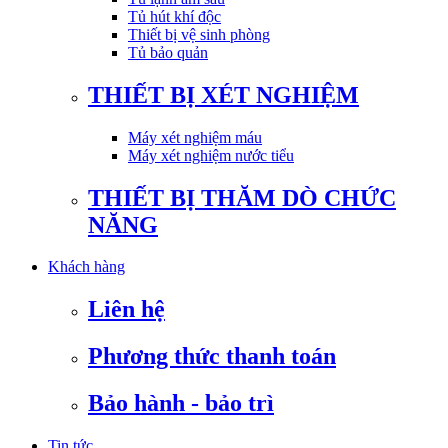
Tủ hút khí độc
Thiết bị vệ sinh phòng
Tủ bảo quản
THIẾT BỊ XÉT NGHIỆM
Máy xét nghiệm máu
Máy xét nghiệm nước tiểu
THIẾT BỊ THĂM DÒ CHỨC
NĂNG
Khách hàng
Liên hệ
Phương thức thanh toán
Bảo hành - bảo trì
Tin tức