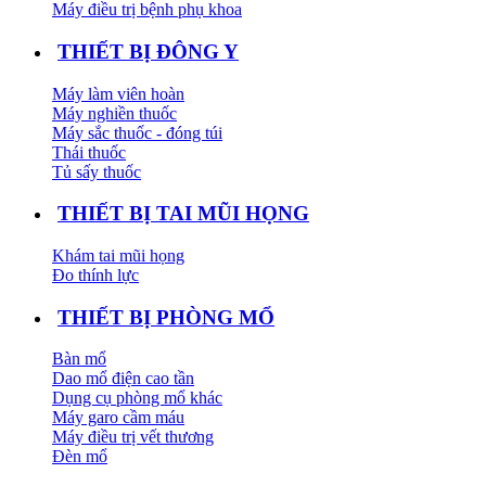
Máy điều trị bệnh phụ khoa
THIẾT BỊ ĐÔNG Y
Máy làm viên hoàn
Máy nghiền thuốc
Máy sắc thuốc - đóng túi
Thái thuốc
Tủ sấy thuốc
THIẾT BỊ TAI MŨI HỌNG
Khám tai mũi họng
Đo thính lực
THIẾT BỊ PHÒNG MỔ
Bàn mổ
Dao mổ điện cao tần
Dụng cụ phòng mổ khác
Máy garo cầm máu
Máy điều trị vết thương
Đèn mổ