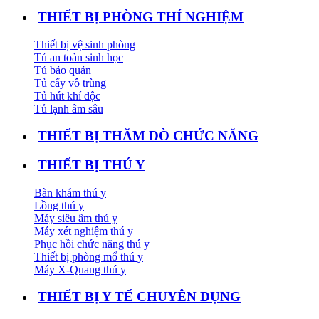
THIẾT BỊ PHÒNG THÍ NGHIỆM
Thiết bị vệ sinh phòng
Tủ an toàn sinh học
Tủ bảo quản
Tủ cấy vô trùng
Tủ hút khí độc
Tủ lạnh âm sâu
THIẾT BỊ THĂM DÒ CHỨC NĂNG
THIẾT BỊ THÚ Y
Bàn khám thú y
Lồng thú y
Máy siêu âm thú y
Máy xét nghiệm thú y
Phục hồi chức năng thú y
Thiết bị phòng mổ thú y
Máy X-Quang thú y
THIẾT BỊ Y TẾ CHUYÊN DỤNG