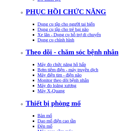
PHỤC HỒI CHỨC NĂNG
Dụng cụ tập cho người tai biến
Dụng cụ tập cho trẻ bại não
Xe lăn - Dụng cụ hỗ trợ di chuyển
Dụng cụ chỉnh hình
Theo dõi - chăm sóc bệnh nhân
Máy đo chức năng hô hấp
Bơm tiêm điện - máy truyền dịch
Máy điện tim - điện não
Monitor theo dõi bệnh nhân
Máy đo loãng xương
Máy X-Quang
Thiết bị phòng mổ
Bàn mổ
Dao mổ điện cao tần
Đèn mổ