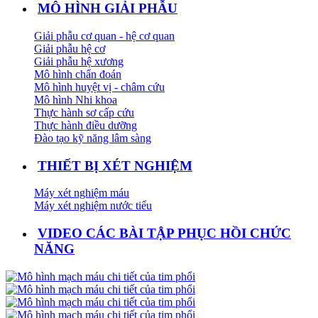
MÔ HÌNH GIẢI PHẪU
Giải phẫu cơ quan - hệ cơ quan
Giải phẫu hệ cơ
Giải phẫu hệ xương
Mô hình chẩn đoán
Mô hình huyệt vị - châm cứu
Mô hình Nhi khoa
Thực hành sơ cấp cứu
Thực hành điều dưỡng
Đào tạo kỹ năng lâm sàng
THIẾT BỊ XÉT NGHIỆM
Máy xét nghiệm máu
Máy xét nghiệm nước tiểu
VIDEO CÁC BÀI TẬP PHỤC HỒI CHỨC
NĂNG