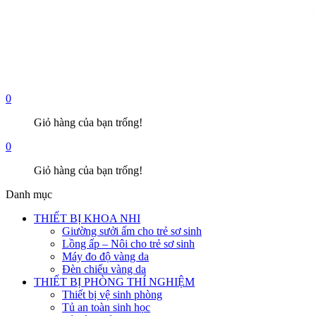
0
Giỏ hàng của bạn trống!
0
Giỏ hàng của bạn trống!
Danh mục
THIẾT BỊ KHOA NHI
Giường sưởi ấm cho trẻ sơ sinh
Lồng ấp – Nôi cho trẻ sơ sinh
Máy đo độ vàng da
Đèn chiếu vàng da
THIẾT BỊ PHÒNG THÍ NGHIỆM
Thiết bị vệ sinh phòng
Tủ an toàn sinh học