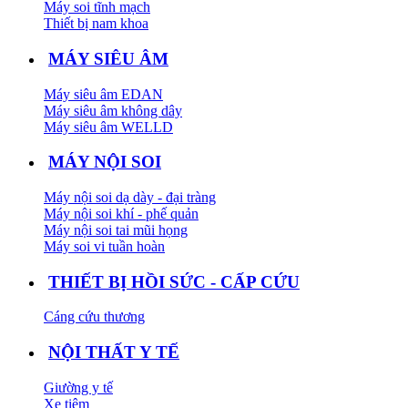
Máy soi tĩnh mạch
Thiết bị nam khoa
MÁY SIÊU ÂM
Máy siêu âm EDAN
Máy siêu âm không dây
Máy siêu âm WELLD
MÁY NỘI SOI
Máy nội soi dạ dày - đại tràng
Máy nội soi khí - phế quản
Máy nội soi tai mũi họng
Máy soi vi tuần hoàn
THIẾT BỊ HỒI SỨC - CẤP CỨU
Cáng cứu thương
NỘI THẤT Y TẾ
Giường y tế
Xe tiêm