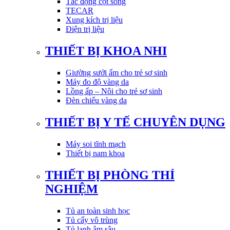
Tác động cột sống
TECAR
Xung kích trị liệu
Điện trị liệu
THIẾT BỊ KHOA NHI
Giường sưởi ấm cho trẻ sơ sinh
Máy đo độ vàng da
Lồng ấp – Nôi cho trẻ sơ sinh
Đèn chiếu vàng da
THIẾT BỊ Y TẾ CHUYÊN DỤNG
Máy soi tĩnh mạch
Thiết bị nam khoa
THIẾT BỊ PHÒNG THÍ
NGHIỆM
Tủ an toàn sinh học
Tủ cấy vô trùng
Tủ lạnh âm sâu