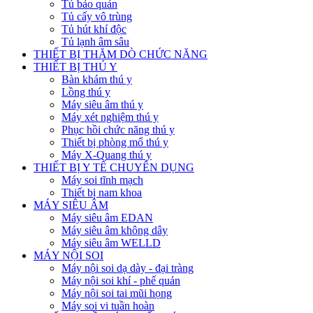
Tủ bảo quản
Tủ cấy vô trùng
Tủ hút khí độc
Tủ lạnh âm sâu
THIẾT BỊ THĂM DÒ CHỨC NĂNG
THIẾT BỊ THÚ Y
Bàn khám thú y
Lồng thú y
Máy siêu âm thú y
Máy xét nghiệm thú y
Phục hồi chức năng thú y
Thiết bị phòng mổ thú y
Máy X-Quang thú y
THIẾT BỊ Y TẾ CHUYÊN DỤNG
Máy soi tĩnh mạch
Thiết bị nam khoa
MÁY SIÊU ÂM
Máy siêu âm EDAN
Máy siêu âm không dây
Máy siêu âm WELLD
MÁY NỘI SOI
Máy nội soi dạ dày - đại tràng
Máy nội soi khí - phế quản
Máy nội soi tai mũi họng
Máy soi vi tuần hoàn