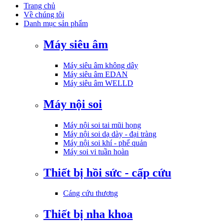
Trang chủ
Về chúng tôi
Danh mục sản phẩm
Máy siêu âm
Máy siêu âm không dây
Máy siêu âm EDAN
Máy siêu âm WELLD
Máy nội soi
Máy nội soi tai mũi họng
Máy nội soi dạ dày - đại tràng
Máy nội soi khí - phế quản
Máy soi vi tuần hoàn
Thiết bị hồi sức - cấp cứu
Cáng cứu thương
Thiết bị nha khoa