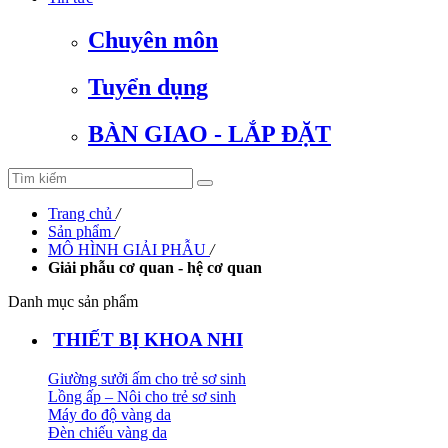
Chuyên môn
Tuyển dụng
BÀN GIAO - LẮP ĐẶT
Trang chủ
/
Sản phẩm
/
MÔ HÌNH GIẢI PHẪU
/
Giải phẫu cơ quan - hệ cơ quan
Danh mục sản phẩm
THIẾT BỊ KHOA NHI
Giường sưởi ấm cho trẻ sơ sinh
Lồng ấp – Nôi cho trẻ sơ sinh
Máy đo độ vàng da
Đèn chiếu vàng da