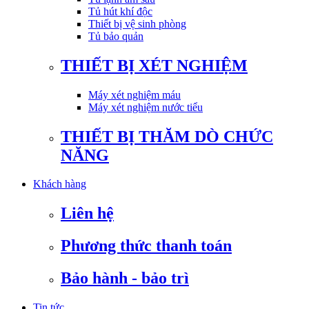
Tủ hút khí độc
Thiết bị vệ sinh phòng
Tủ bảo quản
THIẾT BỊ XÉT NGHIỆM
Máy xét nghiệm máu
Máy xét nghiệm nước tiểu
THIẾT BỊ THĂM DÒ CHỨC
NĂNG
Khách hàng
Liên hệ
Phương thức thanh toán
Bảo hành - bảo trì
Tin tức