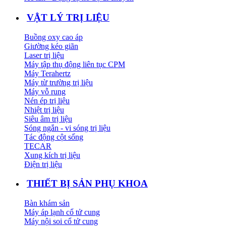
VẬT LÝ TRỊ LIỆU
Buồng oxy cao áp
Giường kéo giãn
Laser trị liệu
Máy tập thụ động liên tục CPM
Máy Terahertz
Máy từ trường trị liệu
Máy vỗ rung
Nén ép trị liệu
Nhiệt trị liệu
Siêu âm trị liệu
Sóng ngắn - vi sóng trị liệu
Tác động cột sống
TECAR
Xung kích trị liệu
Điện trị liệu
THIẾT BỊ SẢN PHỤ KHOA
Bàn khám sản
Máy áp lạnh cổ tử cung
Máy nội soi cổ tử cung