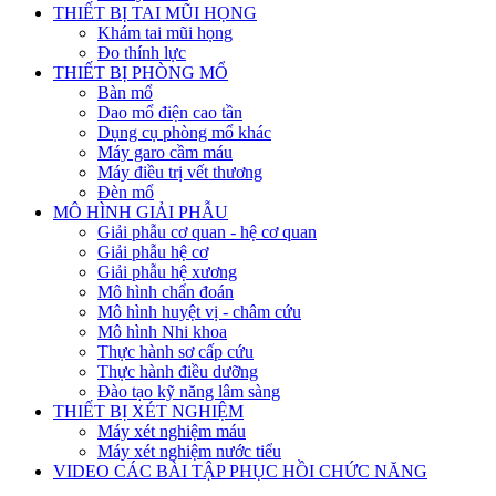
THIẾT BỊ TAI MŨI HỌNG
Khám tai mũi họng
Đo thính lực
THIẾT BỊ PHÒNG MỔ
Bàn mổ
Dao mổ điện cao tần
Dụng cụ phòng mổ khác
Máy garo cầm máu
Máy điều trị vết thương
Đèn mổ
MÔ HÌNH GIẢI PHẪU
Giải phẫu cơ quan - hệ cơ quan
Giải phẫu hệ cơ
Giải phẫu hệ xương
Mô hình chẩn đoán
Mô hình huyệt vị - châm cứu
Mô hình Nhi khoa
Thực hành sơ cấp cứu
Thực hành điều dưỡng
Đào tạo kỹ năng lâm sàng
THIẾT BỊ XÉT NGHIỆM
Máy xét nghiệm máu
Máy xét nghiệm nước tiểu
VIDEO CÁC BÀI TẬP PHỤC HỒI CHỨC NĂNG