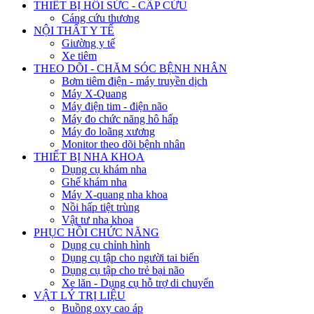
THIẾT BỊ HỒI SỨC - CẤP CỨU
Cáng cứu thương
NỘI THẤT Y TẾ
Giường y tế
Xe tiêm
THEO DÕI - CHĂM SÓC BỆNH NHÂN
Bơm tiêm điện - máy truyền dịch
Máy X-Quang
Máy điện tim - điện não
Máy đo chức năng hô hấp
Máy đo loãng xương
Monitor theo dõi bệnh nhân
THIẾT BỊ NHA KHOA
Dụng cụ khám nha
Ghế khám nha
Máy X-quang nha khoa
Nồi hấp tiệt trùng
Vật tư nha khoa
PHỤC HỒI CHỨC NĂNG
Dụng cụ chỉnh hình
Dụng cụ tập cho người tai biến
Dụng cụ tập cho trẻ bại não
Xe lăn - Dụng cụ hỗ trợ di chuyển
VẬT LÝ TRỊ LIỆU
Buồng oxy cao áp