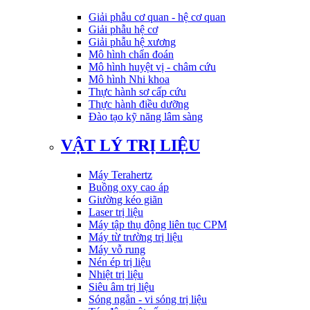
Giải phẫu cơ quan - hệ cơ quan
Giải phẫu hệ cơ
Giải phẫu hệ xương
Mô hình chẩn đoán
Mô hình huyệt vị - châm cứu
Mô hình Nhi khoa
Thực hành sơ cấp cứu
Thực hành điều dưỡng
Đào tạo kỹ năng lâm sàng
VẬT LÝ TRỊ LIỆU
Máy Terahertz
Buồng oxy cao áp
Giường kéo giãn
Laser trị liệu
Máy tập thụ động liên tục CPM
Máy từ trường trị liệu
Máy vỗ rung
Nén ép trị liệu
Nhiệt trị liệu
Siêu âm trị liệu
Sóng ngắn - vi sóng trị liệu