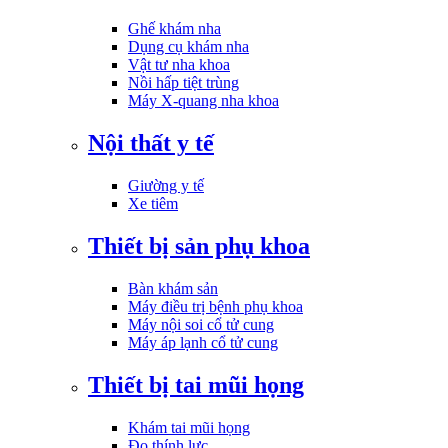
Ghế khám nha
Dụng cụ khám nha
Vật tư nha khoa
Nồi hấp tiệt trùng
Máy X-quang nha khoa
Nội thất y tế
Giường y tế
Xe tiêm
Thiết bị sản phụ khoa
Bàn khám sản
Máy điều trị bệnh phụ khoa
Máy nội soi cổ tử cung
Máy áp lạnh cổ tử cung
Thiết bị tai mũi họng
Khám tai mũi họng
Đo thính lực