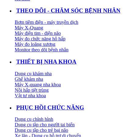
THEO DÕI - CHĂM SÓC BỆNH NHÂN
Bơm tiêm điện - máy truyền dịch
Máy X-Quang
Máy điện tim - điện não
Máy đo chức năng hô hấp
Máy đo loãng xương
Monitor theo dõi bệnh nhân
THIẾT BỊ NHA KHOA
Dụng cụ khám nha
Ghế khám nha
Máy X-quang nha khoa
Nồi hấp tiệt trùng
Vật tư nha khoa
PHỤC HỒI CHỨC NĂNG
Dụng cụ chỉnh hình
Dụng cụ tập cho người tai biến
Dụng cụ tập cho trẻ bại não
Xe lăn - Dụng cụ hỗ trợ di chuyển