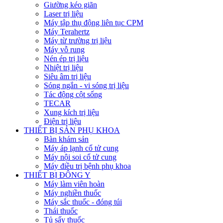
Giường kéo giãn
Laser trị liệu
Máy tập thụ động liên tục CPM
Máy Terahertz
Máy từ trường trị liệu
Máy vỗ rung
Nén ép trị liệu
Nhiệt trị liệu
Siêu âm trị liệu
Sóng ngắn - vi sóng trị liệu
Tác động cột sống
TECAR
Xung kích trị liệu
Điện trị liệu
THIẾT BỊ SẢN PHỤ KHOA
Bàn khám sản
Máy áp lạnh cổ tử cung
Máy nội soi cổ tử cung
Máy điều trị bệnh phụ khoa
THIẾT BỊ ĐÔNG Y
Máy làm viên hoàn
Máy nghiền thuốc
Máy sắc thuốc - đóng túi
Thái thuốc
Tủ sấy thuốc