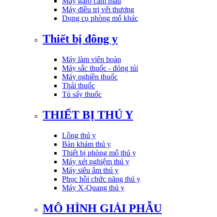
Máy garo cầm máu
Máy điều trị vết thương
Dụng cụ phòng mổ khác
Thiết bị đông y
Máy làm viên hoàn
Máy sắc thuốc - đóng túi
Máy nghiền thuốc
Thái thuốc
Tủ sấy thuốc
THIẾT BỊ THÚ Y
Lồng thú y
Bàn khám thú y
Thiết bị phòng mổ thú y
Máy xét nghiệm thú y
Máy siêu âm thú y
Phục hồi chức năng thú y
Máy X-Quang thú y
MÔ HÌNH GIẢI PHẪU