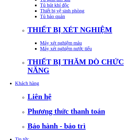
Tủ hút khí độc
Thiết bị vệ sinh phòng
Tủ bảo quản
THIẾT BỊ XÉT NGHIỆM
Máy xét nghiệm máu
Máy xét nghiệm nước tiểu
THIẾT BỊ THĂM DÒ CHỨC
NĂNG
Khách hàng
Liên hệ
Phương thức thanh toán
Bảo hành - bảo trì
Tin tức