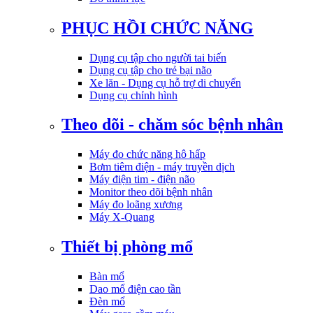
PHỤC HỒI CHỨC NĂNG
Dụng cụ tập cho người tai biến
Dụng cụ tập cho trẻ bại não
Xe lăn - Dụng cụ hỗ trợ di chuyển
Dụng cụ chỉnh hình
Theo dõi - chăm sóc bệnh nhân
Máy đo chức năng hô hấp
Bơm tiêm điện - máy truyền dịch
Máy điện tim - điện não
Monitor theo dõi bệnh nhân
Máy đo loãng xương
Máy X-Quang
Thiết bị phòng mổ
Bàn mổ
Dao mổ điện cao tần
Đèn mổ