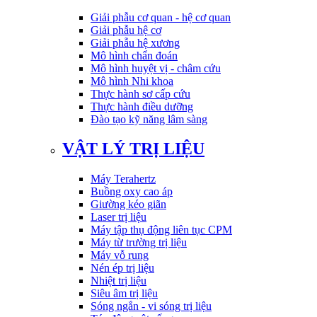
Giải phẫu cơ quan - hệ cơ quan
Giải phẫu hệ cơ
Giải phẫu hệ xương
Mô hình chẩn đoán
Mô hình huyệt vị - châm cứu
Mô hình Nhi khoa
Thực hành sơ cấp cứu
Thực hành điều dưỡng
Đào tạo kỹ năng lâm sàng
VẬT LÝ TRỊ LIỆU
Máy Terahertz
Buồng oxy cao áp
Giường kéo giãn
Laser trị liệu
Máy tập thụ động liên tục CPM
Máy từ trường trị liệu
Máy vỗ rung
Nén ép trị liệu
Nhiệt trị liệu
Siêu âm trị liệu
Sóng ngắn - vi sóng trị liệu