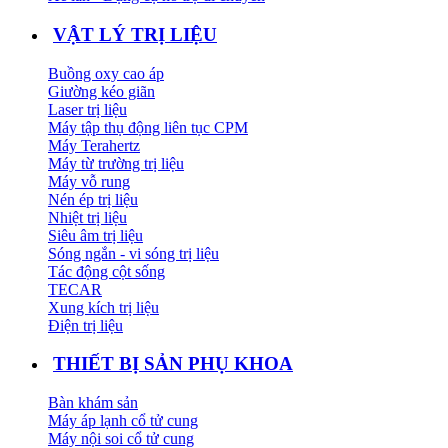
VẬT LÝ TRỊ LIỆU
Buồng oxy cao áp
Giường kéo giãn
Laser trị liệu
Máy tập thụ động liên tục CPM
Máy Terahertz
Máy từ trường trị liệu
Máy vỗ rung
Nén ép trị liệu
Nhiệt trị liệu
Siêu âm trị liệu
Sóng ngắn - vi sóng trị liệu
Tác động cột sống
TECAR
Xung kích trị liệu
Điện trị liệu
THIẾT BỊ SẢN PHỤ KHOA
Bàn khám sản
Máy áp lạnh cổ tử cung
Máy nội soi cổ tử cung