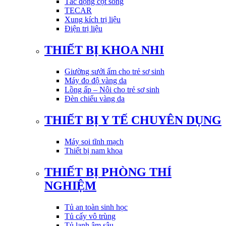
Tác động cột sống
TECAR
Xung kích trị liệu
Điện trị liệu
THIẾT BỊ KHOA NHI
Giường sưởi ấm cho trẻ sơ sinh
Máy đo độ vàng da
Lồng ấp – Nôi cho trẻ sơ sinh
Đèn chiếu vàng da
THIẾT BỊ Y TẾ CHUYÊN DỤNG
Máy soi tĩnh mạch
Thiết bị nam khoa
THIẾT BỊ PHÒNG THÍ
NGHIỆM
Tủ an toàn sinh học
Tủ cấy vô trùng
Tủ lạnh âm sâu