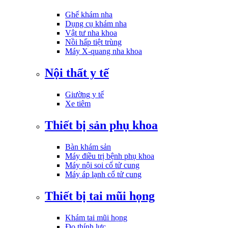
Ghế khám nha
Dụng cụ khám nha
Vật tư nha khoa
Nồi hấp tiệt trùng
Máy X-quang nha khoa
Nội thất y tế
Giường y tế
Xe tiêm
Thiết bị sản phụ khoa
Bàn khám sản
Máy điều trị bệnh phụ khoa
Máy nội soi cổ tử cung
Máy áp lạnh cổ tử cung
Thiết bị tai mũi họng
Khám tai mũi họng
Đo thính lực