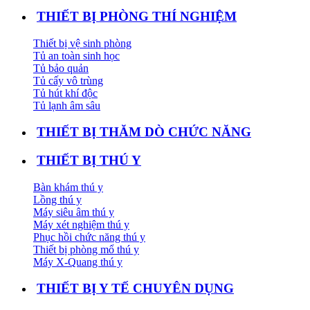
THIẾT BỊ PHÒNG THÍ NGHIỆM
Thiết bị vệ sinh phòng
Tủ an toàn sinh học
Tủ bảo quản
Tủ cấy vô trùng
Tủ hút khí độc
Tủ lạnh âm sâu
THIẾT BỊ THĂM DÒ CHỨC NĂNG
THIẾT BỊ THÚ Y
Bàn khám thú y
Lồng thú y
Máy siêu âm thú y
Máy xét nghiệm thú y
Phục hồi chức năng thú y
Thiết bị phòng mổ thú y
Máy X-Quang thú y
THIẾT BỊ Y TẾ CHUYÊN DỤNG