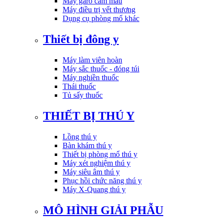
Máy garo cầm máu
Máy điều trị vết thương
Dụng cụ phòng mổ khác
Thiết bị đông y
Máy làm viên hoàn
Máy sắc thuốc - đóng túi
Máy nghiền thuốc
Thái thuốc
Tủ sấy thuốc
THIẾT BỊ THÚ Y
Lồng thú y
Bàn khám thú y
Thiết bị phòng mổ thú y
Máy xét nghiệm thú y
Máy siêu âm thú y
Phục hồi chức năng thú y
Máy X-Quang thú y
MÔ HÌNH GIẢI PHẪU