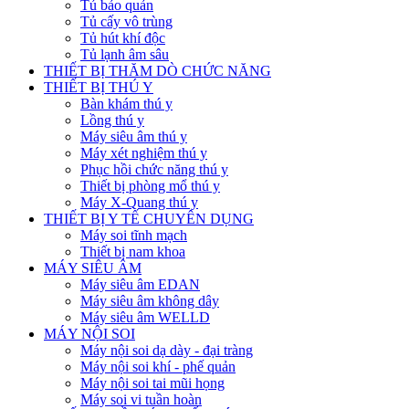
Tủ bảo quản
Tủ cấy vô trùng
Tủ hút khí độc
Tủ lạnh âm sâu
THIẾT BỊ THĂM DÒ CHỨC NĂNG
THIẾT BỊ THÚ Y
Bàn khám thú y
Lồng thú y
Máy siêu âm thú y
Máy xét nghiệm thú y
Phục hồi chức năng thú y
Thiết bị phòng mổ thú y
Máy X-Quang thú y
THIẾT BỊ Y TẾ CHUYÊN DỤNG
Máy soi tĩnh mạch
Thiết bị nam khoa
MÁY SIÊU ÂM
Máy siêu âm EDAN
Máy siêu âm không dây
Máy siêu âm WELLD
MÁY NỘI SOI
Máy nội soi dạ dày - đại tràng
Máy nội soi khí - phế quản
Máy nội soi tai mũi họng
Máy soi vi tuần hoàn