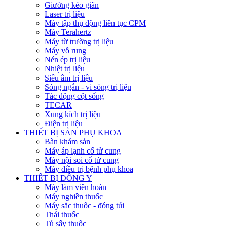
Giường kéo giãn
Laser trị liệu
Máy tập thụ động liên tục CPM
Máy Terahertz
Máy từ trường trị liệu
Máy vỗ rung
Nén ép trị liệu
Nhiệt trị liệu
Siêu âm trị liệu
Sóng ngắn - vi sóng trị liệu
Tác động cột sống
TECAR
Xung kích trị liệu
Điện trị liệu
THIẾT BỊ SẢN PHỤ KHOA
Bàn khám sản
Máy áp lạnh cổ tử cung
Máy nội soi cổ tử cung
Máy điều trị bệnh phụ khoa
THIẾT BỊ ĐÔNG Y
Máy làm viên hoàn
Máy nghiền thuốc
Máy sắc thuốc - đóng túi
Thái thuốc
Tủ sấy thuốc