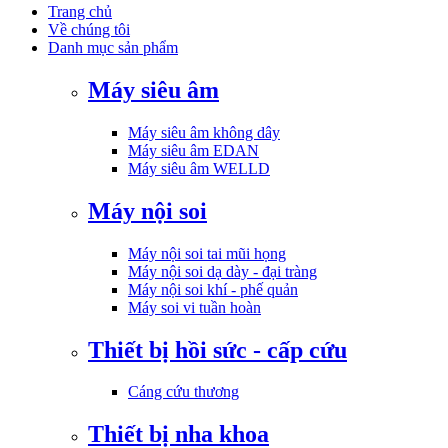
Trang chủ
Về chúng tôi
Danh mục sản phẩm
Máy siêu âm
Máy siêu âm không dây
Máy siêu âm EDAN
Máy siêu âm WELLD
Máy nội soi
Máy nội soi tai mũi họng
Máy nội soi dạ dày - đại tràng
Máy nội soi khí - phế quản
Máy soi vi tuần hoàn
Thiết bị hồi sức - cấp cứu
Cáng cứu thương
Thiết bị nha khoa