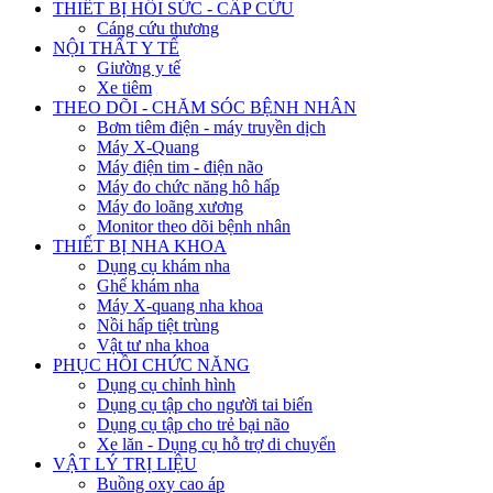
THIẾT BỊ HỒI SỨC - CẤP CỨU
Cáng cứu thương
NỘI THẤT Y TẾ
Giường y tế
Xe tiêm
THEO DÕI - CHĂM SÓC BỆNH NHÂN
Bơm tiêm điện - máy truyền dịch
Máy X-Quang
Máy điện tim - điện não
Máy đo chức năng hô hấp
Máy đo loãng xương
Monitor theo dõi bệnh nhân
THIẾT BỊ NHA KHOA
Dụng cụ khám nha
Ghế khám nha
Máy X-quang nha khoa
Nồi hấp tiệt trùng
Vật tư nha khoa
PHỤC HỒI CHỨC NĂNG
Dụng cụ chỉnh hình
Dụng cụ tập cho người tai biến
Dụng cụ tập cho trẻ bại não
Xe lăn - Dụng cụ hỗ trợ di chuyển
VẬT LÝ TRỊ LIỆU
Buồng oxy cao áp