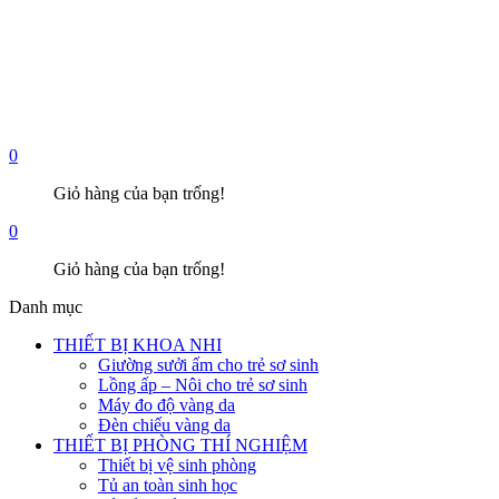
0
Giỏ hàng của bạn trống!
0
Giỏ hàng của bạn trống!
Danh mục
THIẾT BỊ KHOA NHI
Giường sưởi ấm cho trẻ sơ sinh
Lồng ấp – Nôi cho trẻ sơ sinh
Máy đo độ vàng da
Đèn chiếu vàng da
THIẾT BỊ PHÒNG THÍ NGHIỆM
Thiết bị vệ sinh phòng
Tủ an toàn sinh học