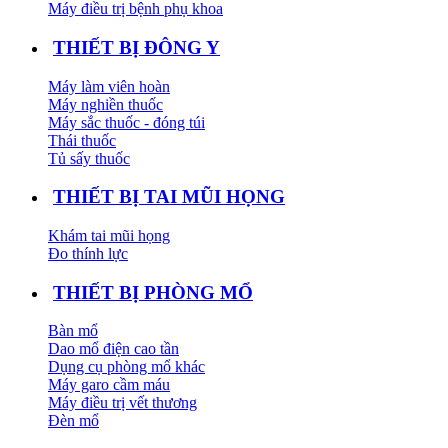
Máy điều trị bệnh phụ khoa
THIẾT BỊ ĐÔNG Y
Máy làm viên hoàn
Máy nghiền thuốc
Máy sắc thuốc - đóng túi
Thái thuốc
Tủ sấy thuốc
THIẾT BỊ TAI MŨI HỌNG
Khám tai mũi họng
Đo thính lực
THIẾT BỊ PHÒNG MỔ
Bàn mổ
Dao mổ điện cao tần
Dụng cụ phòng mổ khác
Máy garo cầm máu
Máy điều trị vết thương
Đèn mổ