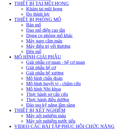
THIẾT BỊ TAI MŨI HỌNG
Khám tai mũi họng
Đo thính lực
THIẾT BỊ PHÒNG MỔ
Bàn mổ
Dao mổ điện cao tần
Dụng cụ phòng mổ khác
Máy garo cầm máu
Máy điều trị vết thương
Đèn mổ
MÔ HÌNH GIẢI PHẪU
Giải phẫu cơ quan - hệ cơ quan
Giải phẫu hệ cơ
Giải phẫu hệ xương
Mô hình chẩn đoán
Mô hình huyệt vị - châm cứu
Mô hình Nhi khoa
Thực hành sơ cấp cứu
Thực hành điều dưỡng
Đào tạo kỹ năng lâm sàng
THIẾT BỊ XÉT NGHIỆM
Máy xét nghiệm máu
Máy xét nghiệm nước tiểu
VIDEO CÁC BÀI TẬP PHỤC HỒI CHỨC NĂNG