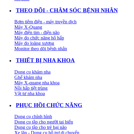
THEO DÕI - CHĂM SÓC BỆNH NHÂN
Bơm tiêm điện - máy truyền dịch
Máy X-Quang
Máy điện tim - điện não
Máy đo chức năng hô hấp
Máy đo loãng xương
Monitor theo dõi bệnh nhân
THIẾT BỊ NHA KHOA
Dụng cụ khám nha
Ghế khám nha
Máy X-quang nha khoa
Nồi hấp tiệt trùng
Vật tư nha khoa
PHỤC HỒI CHỨC NĂNG
Dụng cụ chỉnh hình
Dụng cụ tập cho người tai biến
Dụng cụ tập cho trẻ bại não
Xe lăn - Dụng cụ hỗ trợ di chuyển