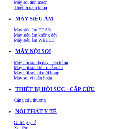
Máy soi tĩnh mạch
Thiết bị nam khoa
MÁY SIÊU ÂM
Máy siêu âm EDAN
Máy siêu âm không dây
Máy siêu âm WELLD
MÁY NỘI SOI
Máy nội soi dạ dày - đại tràng
Máy nội soi khí - phế quản
Máy nội soi tai mũi họng
Máy soi vi tuần hoàn
THIẾT BỊ HỒI SỨC - CẤP CỨU
Cáng cứu thương
NỘI THẤT Y TẾ
Giường y tế
Xe tiêm