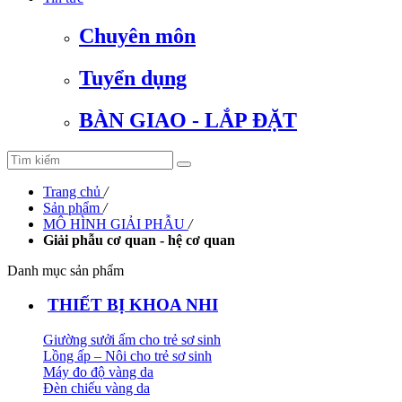
Chuyên môn
Tuyển dụng
BÀN GIAO - LẮP ĐẶT
Trang chủ
/
Sản phẩm
/
MÔ HÌNH GIẢI PHẪU
/
Giải phẫu cơ quan - hệ cơ quan
Danh mục sản phẩm
THIẾT BỊ KHOA NHI
Giường sưởi ấm cho trẻ sơ sinh
Lồng ấp – Nôi cho trẻ sơ sinh
Máy đo độ vàng da
Đèn chiếu vàng da