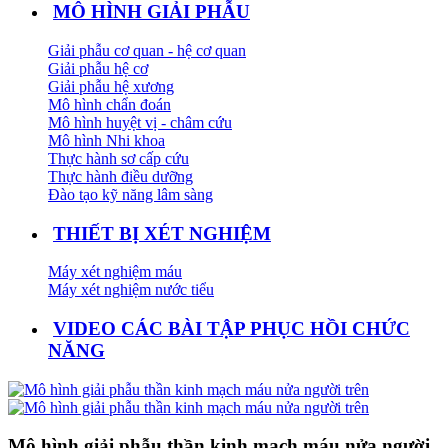
MÔ HÌNH GIẢI PHẪU
Giải phẫu cơ quan - hệ cơ quan
Giải phẫu hệ cơ
Giải phẫu hệ xương
Mô hình chẩn đoán
Mô hình huyệt vị - châm cứu
Mô hình Nhi khoa
Thực hành sơ cấp cứu
Thực hành điều dưỡng
Đào tạo kỹ năng lâm sàng
THIẾT BỊ XÉT NGHIỆM
Máy xét nghiệm máu
Máy xét nghiệm nước tiểu
VIDEO CÁC BÀI TẬP PHỤC HỒI CHỨC
NĂNG
Mô hình giải phẫu thần kinh mạch máu nửa người