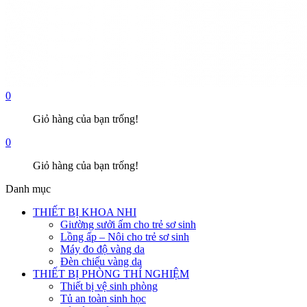
0
Giỏ hàng của bạn trống!
0
Giỏ hàng của bạn trống!
Danh mục
THIẾT BỊ KHOA NHI
Giường sưởi ấm cho trẻ sơ sinh
Lồng ấp – Nôi cho trẻ sơ sinh
Máy đo độ vàng da
Đèn chiếu vàng da
THIẾT BỊ PHÒNG THÍ NGHIỆM
Thiết bị vệ sinh phòng
Tủ an toàn sinh học