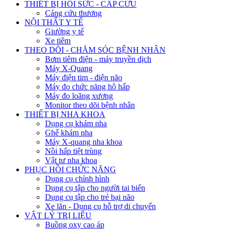
THIẾT BỊ HỒI SỨC - CẤP CỨU
Cáng cứu thương
NỘI THẤT Y TẾ
Giường y tế
Xe tiêm
THEO DÕI - CHĂM SÓC BỆNH NHÂN
Bơm tiêm điện - máy truyền dịch
Máy X-Quang
Máy điện tim - điện não
Máy đo chức năng hô hấp
Máy đo loãng xương
Monitor theo dõi bệnh nhân
THIẾT BỊ NHA KHOA
Dụng cụ khám nha
Ghế khám nha
Máy X-quang nha khoa
Nồi hấp tiệt trùng
Vật tư nha khoa
PHỤC HỒI CHỨC NĂNG
Dụng cụ chỉnh hình
Dụng cụ tập cho người tai biến
Dụng cụ tập cho trẻ bại não
Xe lăn - Dụng cụ hỗ trợ di chuyển
VẬT LÝ TRỊ LIỆU
Buồng oxy cao áp