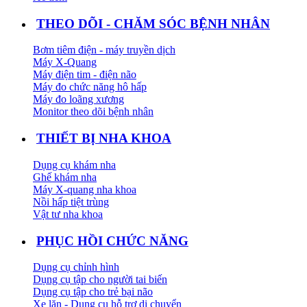
THEO DÕI - CHĂM SÓC BỆNH NHÂN
Bơm tiêm điện - máy truyền dịch
Máy X-Quang
Máy điện tim - điện não
Máy đo chức năng hô hấp
Máy đo loãng xương
Monitor theo dõi bệnh nhân
THIẾT BỊ NHA KHOA
Dụng cụ khám nha
Ghế khám nha
Máy X-quang nha khoa
Nồi hấp tiệt trùng
Vật tư nha khoa
PHỤC HỒI CHỨC NĂNG
Dụng cụ chỉnh hình
Dụng cụ tập cho người tai biến
Dụng cụ tập cho trẻ bại não
Xe lăn - Dụng cụ hỗ trợ di chuyển