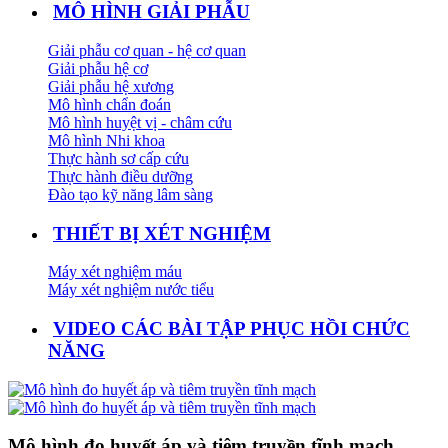
MÔ HÌNH GIẢI PHẪU
Giải phẫu cơ quan - hệ cơ quan
Giải phẫu hệ cơ
Giải phẫu hệ xương
Mô hình chẩn đoán
Mô hình huyệt vị - châm cứu
Mô hình Nhi khoa
Thực hành sơ cấp cứu
Thực hành điều dưỡng
Đào tạo kỹ năng lâm sàng
THIẾT BỊ XÉT NGHIỆM
Máy xét nghiệm máu
Máy xét nghiệm nước tiểu
VIDEO CÁC BÀI TẬP PHỤC HỒI CHỨC
NĂNG
Mô hình đo huyết áp và tiêm truyền tĩnh mạch