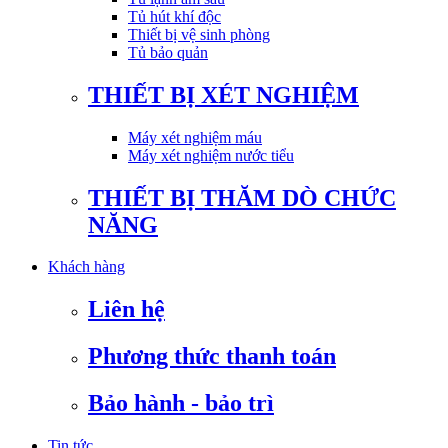
Tủ hút khí độc
Thiết bị vệ sinh phòng
Tủ bảo quản
THIẾT BỊ XÉT NGHIỆM
Máy xét nghiệm máu
Máy xét nghiệm nước tiểu
THIẾT BỊ THĂM DÒ CHỨC
NĂNG
Khách hàng
Liên hệ
Phương thức thanh toán
Bảo hành - bảo trì
Tin tức