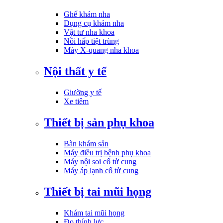
Ghế khám nha
Dụng cụ khám nha
Vật tư nha khoa
Nồi hấp tiệt trùng
Máy X-quang nha khoa
Nội thất y tế
Giường y tế
Xe tiêm
Thiết bị sản phụ khoa
Bàn khám sản
Máy điều trị bệnh phụ khoa
Máy nội soi cổ tử cung
Máy áp lạnh cổ tử cung
Thiết bị tai mũi họng
Khám tai mũi họng
Đo thính lực