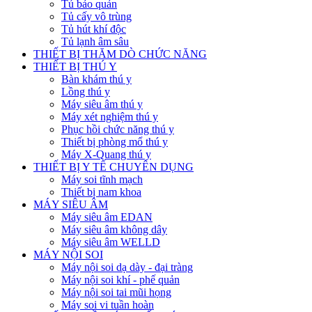
Tủ bảo quản
Tủ cấy vô trùng
Tủ hút khí độc
Tủ lạnh âm sâu
THIẾT BỊ THĂM DÒ CHỨC NĂNG
THIẾT BỊ THÚ Y
Bàn khám thú y
Lồng thú y
Máy siêu âm thú y
Máy xét nghiệm thú y
Phục hồi chức năng thú y
Thiết bị phòng mổ thú y
Máy X-Quang thú y
THIẾT BỊ Y TẾ CHUYÊN DỤNG
Máy soi tĩnh mạch
Thiết bị nam khoa
MÁY SIÊU ÂM
Máy siêu âm EDAN
Máy siêu âm không dây
Máy siêu âm WELLD
MÁY NỘI SOI
Máy nội soi dạ dày - đại tràng
Máy nội soi khí - phế quản
Máy nội soi tai mũi họng
Máy soi vi tuần hoàn