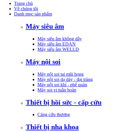
Trang chủ
Về chúng tôi
Danh mục sản phẩm
Máy siêu âm
Máy siêu âm không dây
Máy siêu âm EDAN
Máy siêu âm WELLD
Máy nội soi
Máy nội soi tai mũi họng
Máy nội soi dạ dày - đại tràng
Máy nội soi khí - phế quản
Máy soi vi tuần hoàn
Thiết bị hồi sức - cấp cứu
Cáng cứu thương
Thiết bị nha khoa