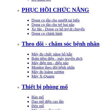
PHỤC HỒI CHỨC NĂNG
Dụng cụ tập cho người tai biến
Dụng cụ tập cho trẻ bại não
Xe lăn - Dụng cụ hỗ trợ di chuyển
Dụng cụ chỉnh hình
Theo dõi - chăm sóc bệnh nhân
Máy đo chức năng hô hấp
Bơm tiêm điện - máy truyền dịch
Máy điện tim - điện não
Monitor theo dõi bệnh nhân
Máy đo loãng xương
Máy X-Quang
Thiết bị phòng mổ
Bàn mổ
Dao mổ điện cao tần
Đèn mổ