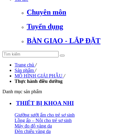
Chuyên môn
Tuyển dụng
BÀN GIAO - LẮP ĐẶT
Trang chủ
/
Sản phẩm
/
MÔ HÌNH GIẢI PHẪU
/
Thực hành điều dưỡng
Danh mục sản phẩm
THIẾT BỊ KHOA NHI
Giường sưởi ấm cho trẻ sơ sinh
Lồng ấp – Nôi cho trẻ sơ sinh
Máy đo độ vàng da
Đèn chiếu vàng da