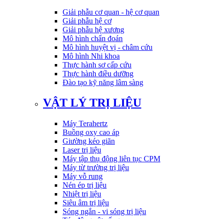
Giải phẫu cơ quan - hệ cơ quan
Giải phẫu hệ cơ
Giải phẫu hệ xương
Mô hình chẩn đoán
Mô hình huyệt vị - châm cứu
Mô hình Nhi khoa
Thực hành sơ cấp cứu
Thực hành điều dưỡng
Đào tạo kỹ năng lâm sàng
VẬT LÝ TRỊ LIỆU
Máy Terahertz
Buồng oxy cao áp
Giường kéo giãn
Laser trị liệu
Máy tập thụ động liên tục CPM
Máy từ trường trị liệu
Máy vỗ rung
Nén ép trị liệu
Nhiệt trị liệu
Siêu âm trị liệu
Sóng ngắn - vi sóng trị liệu