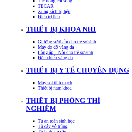
Tác động cột sống
TECAR
Xung kích trị liệu
Điện trị liệu
THIẾT BỊ KHOA NHI
Giường sưởi ấm cho trẻ sơ sinh
Máy đo độ vàng da
Lồng ấp – Nôi cho trẻ sơ sinh
Đèn chiếu vàng da
THIẾT BỊ Y TẾ CHUYÊN DỤNG
Máy soi tĩnh mạch
Thiết bị nam khoa
THIẾT BỊ PHÒNG THÍ
NGHIỆM
Tủ an toàn sinh học
Tủ cấy vô trùng
Tủ lạnh âm sâu