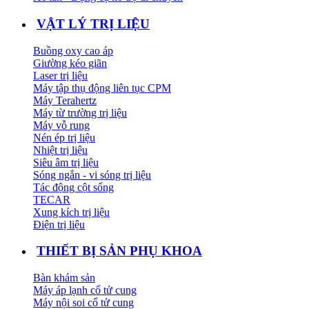
VẬT LÝ TRỊ LIỆU
Buồng oxy cao áp
Giường kéo giãn
Laser trị liệu
Máy tập thụ động liên tục CPM
Máy Terahertz
Máy từ trường trị liệu
Máy vỗ rung
Nén ép trị liệu
Nhiệt trị liệu
Siêu âm trị liệu
Sóng ngắn - vi sóng trị liệu
Tác động cột sống
TECAR
Xung kích trị liệu
Điện trị liệu
THIẾT BỊ SẢN PHỤ KHOA
Bàn khám sản
Máy áp lạnh cổ tử cung
Máy nội soi cổ tử cung