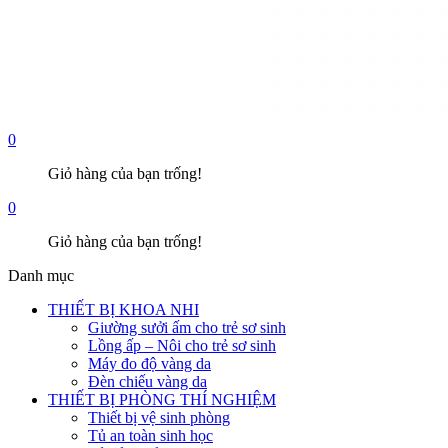
0
Giỏ hàng của bạn trống!
0
Giỏ hàng của bạn trống!
Danh mục
THIẾT BỊ KHOA NHI
Giường sưởi ấm cho trẻ sơ sinh
Lồng ấp – Nôi cho trẻ sơ sinh
Máy đo độ vàng da
Đèn chiếu vàng da
THIẾT BỊ PHÒNG THÍ NGHIỆM
Thiết bị vệ sinh phòng
Tủ an toàn sinh học