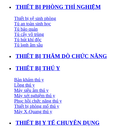
THIẾT BỊ PHÒNG THÍ NGHIỆM
Thiết bị vệ sinh phòng
Tủ an toàn sinh học
Tủ bảo quản
Tủ cấy vô trùng
Tủ hút khí độc
Tủ lạnh âm sâu
THIẾT BỊ THĂM DÒ CHỨC NĂNG
THIẾT BỊ THÚ Y
Bàn khám thú y
Lồng thú y
Máy siêu âm thú y
Máy xét nghiệm thú y
Phục hồi chức năng thú y
Thiết bị phòng mổ thú y
Máy X-Quang thú y
THIẾT BỊ Y TẾ CHUYÊN DỤNG