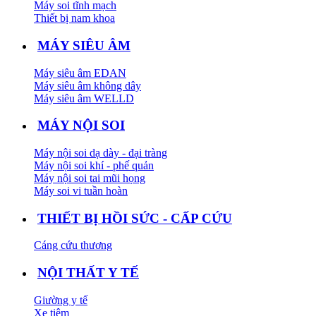
Máy soi tĩnh mạch
Thiết bị nam khoa
MÁY SIÊU ÂM
Máy siêu âm EDAN
Máy siêu âm không dây
Máy siêu âm WELLD
MÁY NỘI SOI
Máy nội soi dạ dày - đại tràng
Máy nội soi khí - phế quản
Máy nội soi tai mũi họng
Máy soi vi tuần hoàn
THIẾT BỊ HỒI SỨC - CẤP CỨU
Cáng cứu thương
NỘI THẤT Y TẾ
Giường y tế
Xe tiêm