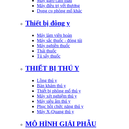
Máy garo cầm máu
Máy điều trị vết thương
Dụng cụ phòng mổ khác
Thiết bị đông y
Máy làm viên hoàn
Máy sắc thuốc - đóng túi
Máy nghiền thuốc
Thái thuốc
Tủ sấy thuốc
THIẾT BỊ THÚ Y
Lồng thú y
Bàn khám thú y
Thiết bị phòng mổ thú y
Máy xét nghiệm thú y
Máy siêu âm thú y
Phục hồi chức năng thú y
Máy X-Quang thú y
MÔ HÌNH GIẢI PHẪU