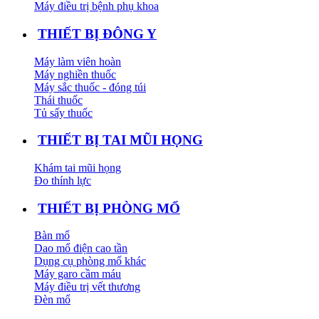
Máy điều trị bệnh phụ khoa
THIẾT BỊ ĐÔNG Y
Máy làm viên hoàn
Máy nghiền thuốc
Máy sắc thuốc - đóng túi
Thái thuốc
Tủ sấy thuốc
THIẾT BỊ TAI MŨI HỌNG
Khám tai mũi họng
Đo thính lực
THIẾT BỊ PHÒNG MỔ
Bàn mổ
Dao mổ điện cao tần
Dụng cụ phòng mổ khác
Máy garo cầm máu
Máy điều trị vết thương
Đèn mổ