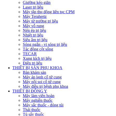
Giường kéo giãn
Laser trị liệu
Máy tập thụ động liên tục CPM
Máy Terahertz
Máy từ trường trị liệu
Máy vỗ rung
Nén ép trị liệu
Nhiệt trị liệu
Siêu âm trị liệu
Sóng ngắn - vi sóng trị liệu
Tác động cột sống
TECAR
Xung kích trị liệu
Điện trị liệu
THIẾT BỊ SẢN PHỤ KHOA
Bàn khám sản
Máy áp lạnh cổ tử cung
Máy nội soi cổ tử cung
Máy điều trị bệnh phụ khoa
THIẾT BỊ ĐÔNG Y
Máy làm viên hoàn
Máy nghiền thuốc
Máy sắc thuốc - đóng túi
Thái thuốc
Tủ sấy thuốc