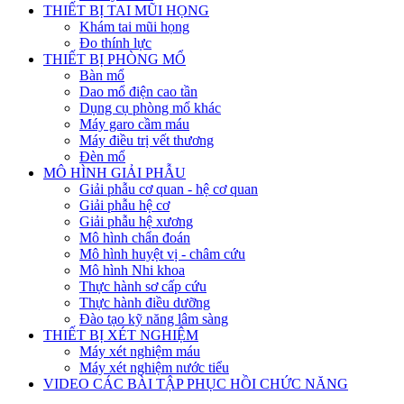
THIẾT BỊ TAI MŨI HỌNG
Khám tai mũi họng
Đo thính lực
THIẾT BỊ PHÒNG MỔ
Bàn mổ
Dao mổ điện cao tần
Dụng cụ phòng mổ khác
Máy garo cầm máu
Máy điều trị vết thương
Đèn mổ
MÔ HÌNH GIẢI PHẪU
Giải phẫu cơ quan - hệ cơ quan
Giải phẫu hệ cơ
Giải phẫu hệ xương
Mô hình chẩn đoán
Mô hình huyệt vị - châm cứu
Mô hình Nhi khoa
Thực hành sơ cấp cứu
Thực hành điều dưỡng
Đào tạo kỹ năng lâm sàng
THIẾT BỊ XÉT NGHIỆM
Máy xét nghiệm máu
Máy xét nghiệm nước tiểu
VIDEO CÁC BÀI TẬP PHỤC HỒI CHỨC NĂNG