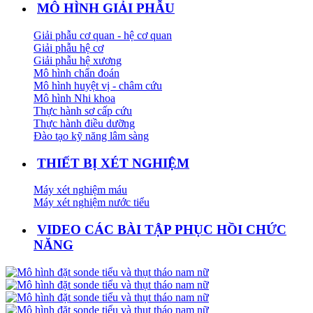
MÔ HÌNH GIẢI PHẪU
Giải phẫu cơ quan - hệ cơ quan
Giải phẫu hệ cơ
Giải phẫu hệ xương
Mô hình chẩn đoán
Mô hình huyệt vị - châm cứu
Mô hình Nhi khoa
Thực hành sơ cấp cứu
Thực hành điều dưỡng
Đào tạo kỹ năng lâm sàng
THIẾT BỊ XÉT NGHIỆM
Máy xét nghiệm máu
Máy xét nghiệm nước tiểu
VIDEO CÁC BÀI TẬP PHỤC HỒI CHỨC
NĂNG