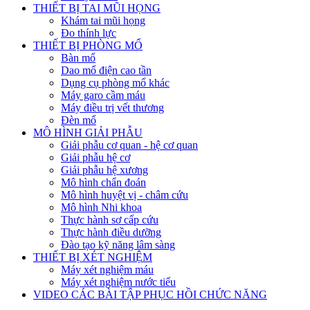
THIẾT BỊ TAI MŨI HỌNG
Khám tai mũi họng
Đo thính lực
THIẾT BỊ PHÒNG MỔ
Bàn mổ
Dao mổ điện cao tần
Dụng cụ phòng mổ khác
Máy garo cầm máu
Máy điều trị vết thương
Đèn mổ
MÔ HÌNH GIẢI PHẪU
Giải phẫu cơ quan - hệ cơ quan
Giải phẫu hệ cơ
Giải phẫu hệ xương
Mô hình chẩn đoán
Mô hình huyệt vị - châm cứu
Mô hình Nhi khoa
Thực hành sơ cấp cứu
Thực hành điều dưỡng
Đào tạo kỹ năng lâm sàng
THIẾT BỊ XÉT NGHIỆM
Máy xét nghiệm máu
Máy xét nghiệm nước tiểu
VIDEO CÁC BÀI TẬP PHỤC HỒI CHỨC NĂNG