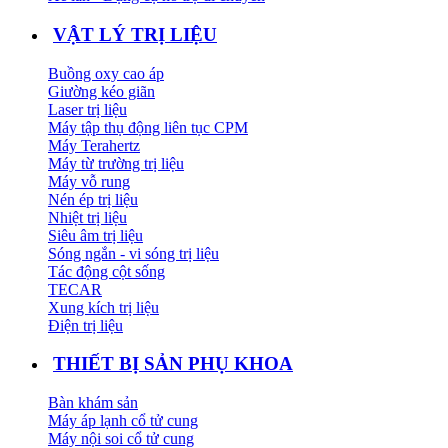
VẬT LÝ TRỊ LIỆU
Buồng oxy cao áp
Giường kéo giãn
Laser trị liệu
Máy tập thụ động liên tục CPM
Máy Terahertz
Máy từ trường trị liệu
Máy vỗ rung
Nén ép trị liệu
Nhiệt trị liệu
Siêu âm trị liệu
Sóng ngắn - vi sóng trị liệu
Tác động cột sống
TECAR
Xung kích trị liệu
Điện trị liệu
THIẾT BỊ SẢN PHỤ KHOA
Bàn khám sản
Máy áp lạnh cổ tử cung
Máy nội soi cổ tử cung