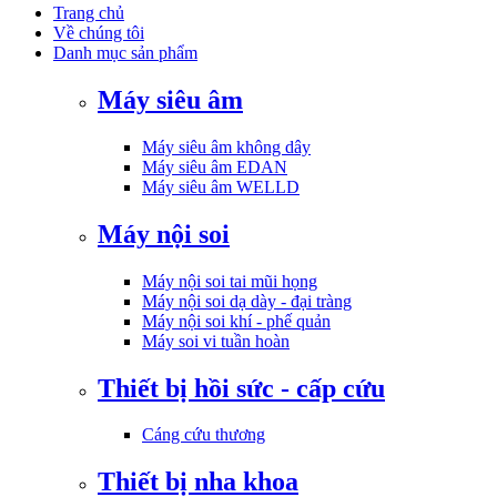
Trang chủ
Về chúng tôi
Danh mục sản phẩm
Máy siêu âm
Máy siêu âm không dây
Máy siêu âm EDAN
Máy siêu âm WELLD
Máy nội soi
Máy nội soi tai mũi họng
Máy nội soi dạ dày - đại tràng
Máy nội soi khí - phế quản
Máy soi vi tuần hoàn
Thiết bị hồi sức - cấp cứu
Cáng cứu thương
Thiết bị nha khoa