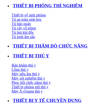
THIẾT BỊ PHÒNG THÍ NGHIỆM
Thiết bị vệ sinh phòng
Tủ an toàn sinh học
Tủ bảo quản
Tủ cấy vô trùng
Tủ hút khí độc
Tủ lạnh âm sâu
THIẾT BỊ THĂM DÒ CHỨC NĂNG
THIẾT BỊ THÚ Y
Bàn khám thú y
Lồng thú y
Máy siêu âm thú y
Máy xét nghiệm thú y
Phục hồi chức năng thú y
Thiết bị phòng mổ thú y
Máy X-Quang thú y
THIẾT BỊ Y TẾ CHUYÊN DỤNG