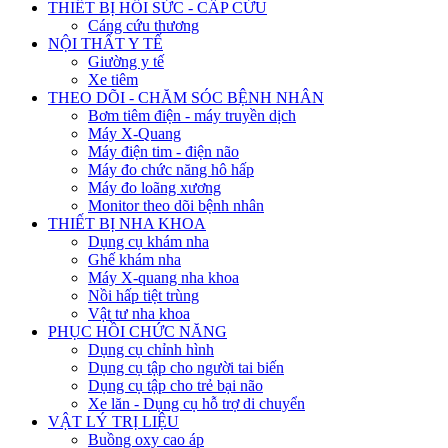
THIẾT BỊ HỒI SỨC - CẤP CỨU
Cáng cứu thương
NỘI THẤT Y TẾ
Giường y tế
Xe tiêm
THEO DÕI - CHĂM SÓC BỆNH NHÂN
Bơm tiêm điện - máy truyền dịch
Máy X-Quang
Máy điện tim - điện não
Máy đo chức năng hô hấp
Máy đo loãng xương
Monitor theo dõi bệnh nhân
THIẾT BỊ NHA KHOA
Dụng cụ khám nha
Ghế khám nha
Máy X-quang nha khoa
Nồi hấp tiệt trùng
Vật tư nha khoa
PHỤC HỒI CHỨC NĂNG
Dụng cụ chỉnh hình
Dụng cụ tập cho người tai biến
Dụng cụ tập cho trẻ bại não
Xe lăn - Dụng cụ hỗ trợ di chuyển
VẬT LÝ TRỊ LIỆU
Buồng oxy cao áp