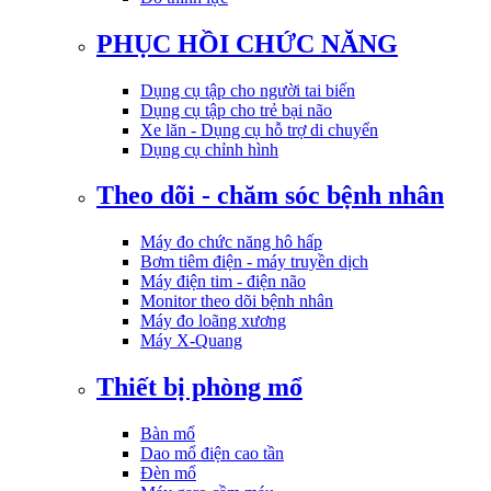
PHỤC HỒI CHỨC NĂNG
Dụng cụ tập cho người tai biến
Dụng cụ tập cho trẻ bại não
Xe lăn - Dụng cụ hỗ trợ di chuyển
Dụng cụ chỉnh hình
Theo dõi - chăm sóc bệnh nhân
Máy đo chức năng hô hấp
Bơm tiêm điện - máy truyền dịch
Máy điện tim - điện não
Monitor theo dõi bệnh nhân
Máy đo loãng xương
Máy X-Quang
Thiết bị phòng mổ
Bàn mổ
Dao mổ điện cao tần
Đèn mổ