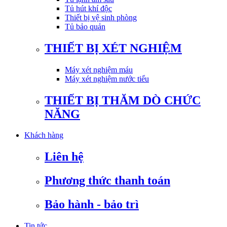
Tủ hút khí độc
Thiết bị vệ sinh phòng
Tủ bảo quản
THIẾT BỊ XÉT NGHIỆM
Máy xét nghiệm máu
Máy xét nghiệm nước tiểu
THIẾT BỊ THĂM DÒ CHỨC
NĂNG
Khách hàng
Liên hệ
Phương thức thanh toán
Bảo hành - bảo trì
Tin tức