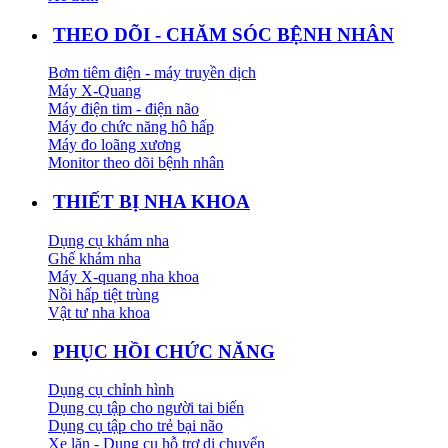
THEO DÕI - CHĂM SÓC BỆNH NHÂN
Bơm tiêm điện - máy truyền dịch
Máy X-Quang
Máy điện tim - điện não
Máy đo chức năng hô hấp
Máy đo loãng xương
Monitor theo dõi bệnh nhân
THIẾT BỊ NHA KHOA
Dụng cụ khám nha
Ghế khám nha
Máy X-quang nha khoa
Nồi hấp tiệt trùng
Vật tư nha khoa
PHỤC HỒI CHỨC NĂNG
Dụng cụ chỉnh hình
Dụng cụ tập cho người tai biến
Dụng cụ tập cho trẻ bại não
Xe lăn - Dụng cụ hỗ trợ di chuyển