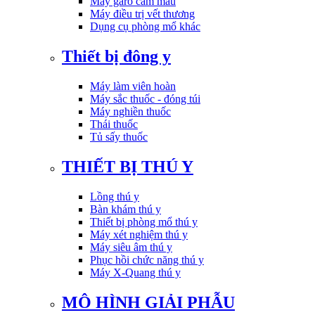
Máy garo cầm máu
Máy điều trị vết thương
Dụng cụ phòng mổ khác
Thiết bị đông y
Máy làm viên hoàn
Máy sắc thuốc - đóng túi
Máy nghiền thuốc
Thái thuốc
Tủ sấy thuốc
THIẾT BỊ THÚ Y
Lồng thú y
Bàn khám thú y
Thiết bị phòng mổ thú y
Máy xét nghiệm thú y
Máy siêu âm thú y
Phục hồi chức năng thú y
Máy X-Quang thú y
MÔ HÌNH GIẢI PHẪU