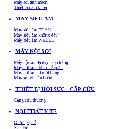
Máy soi tĩnh mạch
Thiết bị nam khoa
MÁY SIÊU ÂM
Máy siêu âm EDAN
Máy siêu âm không dây
Máy siêu âm WELLD
MÁY NỘI SOI
Máy nội soi dạ dày - đại tràng
Máy nội soi khí - phế quản
Máy nội soi tai mũi họng
Máy soi vi tuần hoàn
THIẾT BỊ HỒI SỨC - CẤP CỨU
Cáng cứu thương
NỘI THẤT Y TẾ
Giường y tế
Xe tiêm