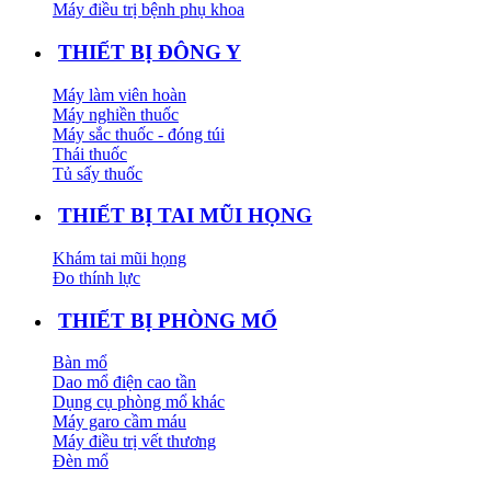
Máy điều trị bệnh phụ khoa
THIẾT BỊ ĐÔNG Y
Máy làm viên hoàn
Máy nghiền thuốc
Máy sắc thuốc - đóng túi
Thái thuốc
Tủ sấy thuốc
THIẾT BỊ TAI MŨI HỌNG
Khám tai mũi họng
Đo thính lực
THIẾT BỊ PHÒNG MỔ
Bàn mổ
Dao mổ điện cao tần
Dụng cụ phòng mổ khác
Máy garo cầm máu
Máy điều trị vết thương
Đèn mổ