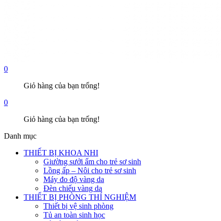
0
Giỏ hàng của bạn trống!
0
Giỏ hàng của bạn trống!
Danh mục
THIẾT BỊ KHOA NHI
Giường sưởi ấm cho trẻ sơ sinh
Lồng ấp – Nôi cho trẻ sơ sinh
Máy đo độ vàng da
Đèn chiếu vàng da
THIẾT BỊ PHÒNG THÍ NGHIỆM
Thiết bị vệ sinh phòng
Tủ an toàn sinh học