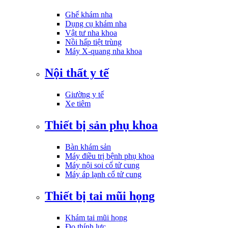
Ghế khám nha
Dụng cụ khám nha
Vật tư nha khoa
Nồi hấp tiệt trùng
Máy X-quang nha khoa
Nội thất y tế
Giường y tế
Xe tiêm
Thiết bị sản phụ khoa
Bàn khám sản
Máy điều trị bệnh phụ khoa
Máy nội soi cổ tử cung
Máy áp lạnh cổ tử cung
Thiết bị tai mũi họng
Khám tai mũi họng
Đo thính lực