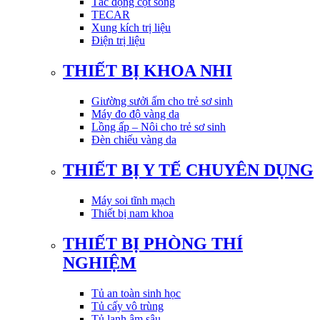
Tác động cột sống
TECAR
Xung kích trị liệu
Điện trị liệu
THIẾT BỊ KHOA NHI
Giường sưởi ấm cho trẻ sơ sinh
Máy đo độ vàng da
Lồng ấp – Nôi cho trẻ sơ sinh
Đèn chiếu vàng da
THIẾT BỊ Y TẾ CHUYÊN DỤNG
Máy soi tĩnh mạch
Thiết bị nam khoa
THIẾT BỊ PHÒNG THÍ
NGHIỆM
Tủ an toàn sinh học
Tủ cấy vô trùng
Tủ lạnh âm sâu