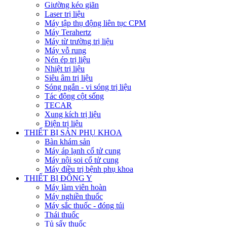
Giường kéo giãn
Laser trị liệu
Máy tập thụ động liên tục CPM
Máy Terahertz
Máy từ trường trị liệu
Máy vỗ rung
Nén ép trị liệu
Nhiệt trị liệu
Siêu âm trị liệu
Sóng ngắn - vi sóng trị liệu
Tác động cột sống
TECAR
Xung kích trị liệu
Điện trị liệu
THIẾT BỊ SẢN PHỤ KHOA
Bàn khám sản
Máy áp lạnh cổ tử cung
Máy nội soi cổ tử cung
Máy điều trị bệnh phụ khoa
THIẾT BỊ ĐÔNG Y
Máy làm viên hoàn
Máy nghiền thuốc
Máy sắc thuốc - đóng túi
Thái thuốc
Tủ sấy thuốc