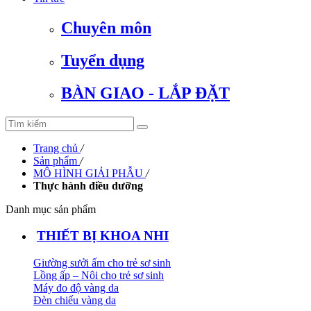
Chuyên môn
Tuyển dụng
BÀN GIAO - LẮP ĐẶT
Trang chủ
/
Sản phẩm
/
MÔ HÌNH GIẢI PHẪU
/
Thực hành điều dưỡng
Danh mục sản phẩm
THIẾT BỊ KHOA NHI
Giường sưởi ấm cho trẻ sơ sinh
Lồng ấp – Nôi cho trẻ sơ sinh
Máy đo độ vàng da
Đèn chiếu vàng da