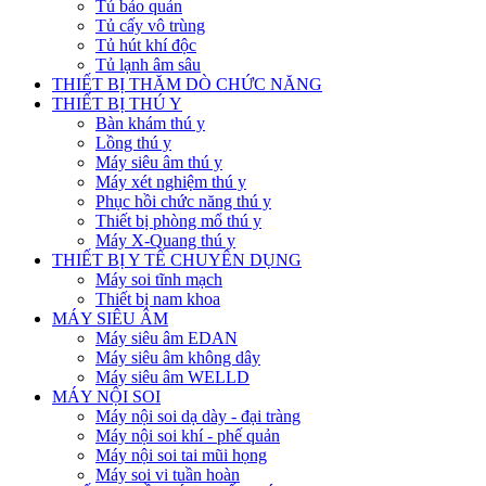
Tủ bảo quản
Tủ cấy vô trùng
Tủ hút khí độc
Tủ lạnh âm sâu
THIẾT BỊ THĂM DÒ CHỨC NĂNG
THIẾT BỊ THÚ Y
Bàn khám thú y
Lồng thú y
Máy siêu âm thú y
Máy xét nghiệm thú y
Phục hồi chức năng thú y
Thiết bị phòng mổ thú y
Máy X-Quang thú y
THIẾT BỊ Y TẾ CHUYÊN DỤNG
Máy soi tĩnh mạch
Thiết bị nam khoa
MÁY SIÊU ÂM
Máy siêu âm EDAN
Máy siêu âm không dây
Máy siêu âm WELLD
MÁY NỘI SOI
Máy nội soi dạ dày - đại tràng
Máy nội soi khí - phế quản
Máy nội soi tai mũi họng
Máy soi vi tuần hoàn