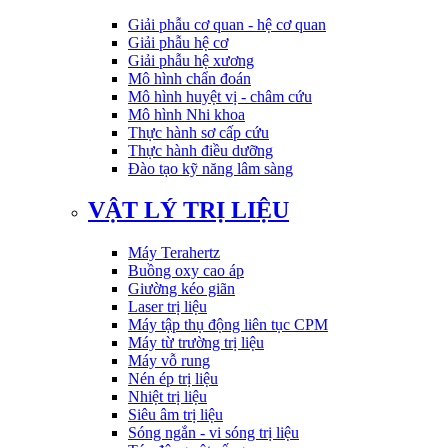
Giải phẫu cơ quan - hệ cơ quan
Giải phẫu hệ cơ
Giải phẫu hệ xương
Mô hình chẩn đoán
Mô hình huyệt vị - châm cứu
Mô hình Nhi khoa
Thực hành sơ cấp cứu
Thực hành điều dưỡng
Đào tạo kỹ năng lâm sàng
VẬT LÝ TRỊ LIỆU
Máy Terahertz
Buồng oxy cao áp
Giường kéo giãn
Laser trị liệu
Máy tập thụ động liên tục CPM
Máy từ trường trị liệu
Máy vỗ rung
Nén ép trị liệu
Nhiệt trị liệu
Siêu âm trị liệu
Sóng ngắn - vi sóng trị liệu