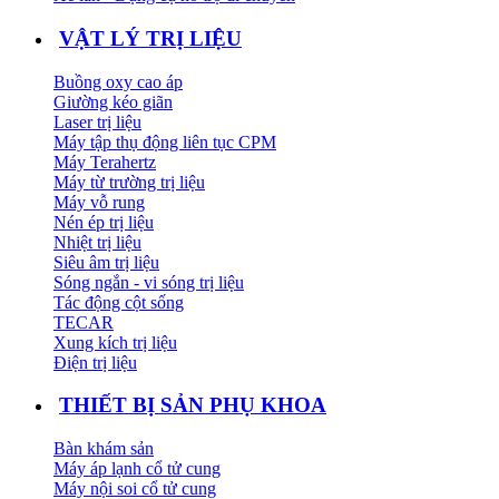
VẬT LÝ TRỊ LIỆU
Buồng oxy cao áp
Giường kéo giãn
Laser trị liệu
Máy tập thụ động liên tục CPM
Máy Terahertz
Máy từ trường trị liệu
Máy vỗ rung
Nén ép trị liệu
Nhiệt trị liệu
Siêu âm trị liệu
Sóng ngắn - vi sóng trị liệu
Tác động cột sống
TECAR
Xung kích trị liệu
Điện trị liệu
THIẾT BỊ SẢN PHỤ KHOA
Bàn khám sản
Máy áp lạnh cổ tử cung
Máy nội soi cổ tử cung