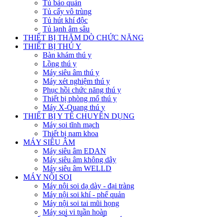
Tủ bảo quản
Tủ cấy vô trùng
Tủ hút khí độc
Tủ lạnh âm sâu
THIẾT BỊ THĂM DÒ CHỨC NĂNG
THIẾT BỊ THÚ Y
Bàn khám thú y
Lồng thú y
Máy siêu âm thú y
Máy xét nghiệm thú y
Phục hồi chức năng thú y
Thiết bị phòng mổ thú y
Máy X-Quang thú y
THIẾT BỊ Y TẾ CHUYÊN DỤNG
Máy soi tĩnh mạch
Thiết bị nam khoa
MÁY SIÊU ÂM
Máy siêu âm EDAN
Máy siêu âm không dây
Máy siêu âm WELLD
MÁY NỘI SOI
Máy nội soi dạ dày - đại tràng
Máy nội soi khí - phế quản
Máy nội soi tai mũi họng
Máy soi vi tuần hoàn