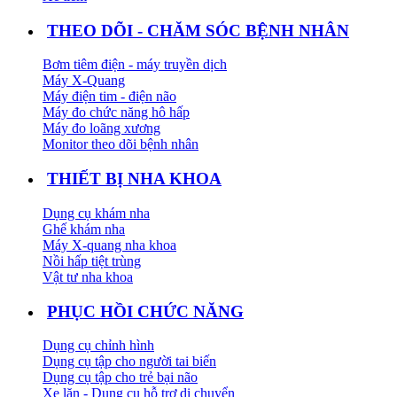
THEO DÕI - CHĂM SÓC BỆNH NHÂN
Bơm tiêm điện - máy truyền dịch
Máy X-Quang
Máy điện tim - điện não
Máy đo chức năng hô hấp
Máy đo loãng xương
Monitor theo dõi bệnh nhân
THIẾT BỊ NHA KHOA
Dụng cụ khám nha
Ghế khám nha
Máy X-quang nha khoa
Nồi hấp tiệt trùng
Vật tư nha khoa
PHỤC HỒI CHỨC NĂNG
Dụng cụ chỉnh hình
Dụng cụ tập cho người tai biến
Dụng cụ tập cho trẻ bại não
Xe lăn - Dụng cụ hỗ trợ di chuyển