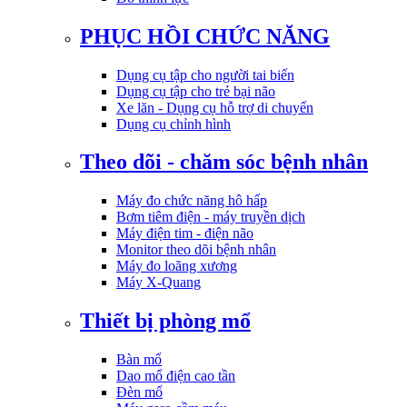
PHỤC HỒI CHỨC NĂNG
Dụng cụ tập cho người tai biến
Dụng cụ tập cho trẻ bại não
Xe lăn - Dụng cụ hỗ trợ di chuyển
Dụng cụ chỉnh hình
Theo dõi - chăm sóc bệnh nhân
Máy đo chức năng hô hấp
Bơm tiêm điện - máy truyền dịch
Máy điện tim - điện não
Monitor theo dõi bệnh nhân
Máy đo loãng xương
Máy X-Quang
Thiết bị phòng mổ
Bàn mổ
Dao mổ điện cao tần
Đèn mổ