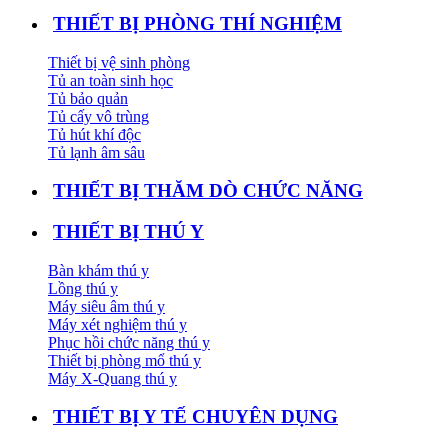
THIẾT BỊ PHÒNG THÍ NGHIỆM
Thiết bị vệ sinh phòng
Tủ an toàn sinh học
Tủ bảo quản
Tủ cấy vô trùng
Tủ hút khí độc
Tủ lạnh âm sâu
THIẾT BỊ THĂM DÒ CHỨC NĂNG
THIẾT BỊ THÚ Y
Bàn khám thú y
Lồng thú y
Máy siêu âm thú y
Máy xét nghiệm thú y
Phục hồi chức năng thú y
Thiết bị phòng mổ thú y
Máy X-Quang thú y
THIẾT BỊ Y TẾ CHUYÊN DỤNG