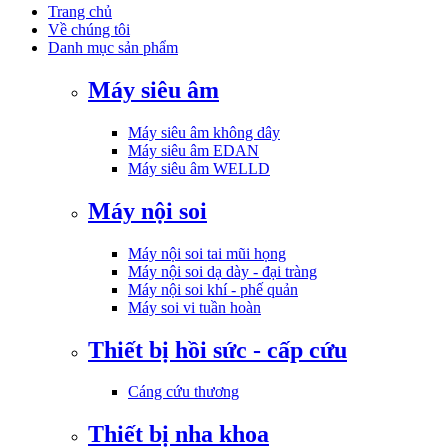
Trang chủ
Về chúng tôi
Danh mục sản phẩm
Máy siêu âm
Máy siêu âm không dây
Máy siêu âm EDAN
Máy siêu âm WELLD
Máy nội soi
Máy nội soi tai mũi họng
Máy nội soi dạ dày - đại tràng
Máy nội soi khí - phế quản
Máy soi vi tuần hoàn
Thiết bị hồi sức - cấp cứu
Cáng cứu thương
Thiết bị nha khoa