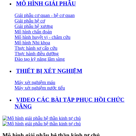
MÔ HÌNH GIẢI PHẪU
Giải phẫu cơ quan - hệ cơ quan
Giải phẫu hệ cơ
Giải phẫu hệ xương
Mô hình chẩn đoán
Mô hình huyệt vị - châm cứu
Mô hình Nhi khoa
Thực hành sơ cấp cứu
Thực hành điều dưỡng
Đào tạo kỹ năng lâm sàng
THIẾT BỊ XÉT NGHIỆM
Máy xét nghiệm máu
Máy xét nghiệm nước tiểu
VIDEO CÁC BÀI TẬP PHỤC HỒI CHỨC
NĂNG
Mô hình giải phẫu hệ thần kinh tự chủ