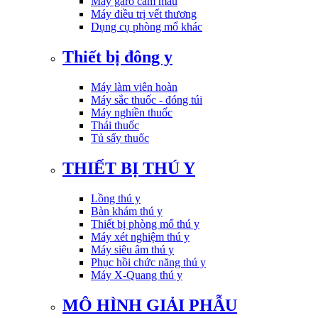
Máy garo cầm máu
Máy điều trị vết thương
Dụng cụ phòng mổ khác
Thiết bị đông y
Máy làm viên hoàn
Máy sắc thuốc - đóng túi
Máy nghiền thuốc
Thái thuốc
Tủ sấy thuốc
THIẾT BỊ THÚ Y
Lồng thú y
Bàn khám thú y
Thiết bị phòng mổ thú y
Máy xét nghiệm thú y
Máy siêu âm thú y
Phục hồi chức năng thú y
Máy X-Quang thú y
MÔ HÌNH GIẢI PHẪU