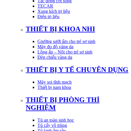
Tác động cột sống
TECAR
Xung kích trị liệu
Điện trị liệu
THIẾT BỊ KHOA NHI
Giường sưởi ấm cho trẻ sơ sinh
Máy đo độ vàng da
Lồng ấp – Nôi cho trẻ sơ sinh
Đèn chiếu vàng da
THIẾT BỊ Y TẾ CHUYÊN DỤNG
Máy soi tĩnh mạch
Thiết bị nam khoa
THIẾT BỊ PHÒNG THÍ
NGHIỆM
Tủ an toàn sinh học
Tủ cấy vô trùng
Tủ lạnh âm sâu