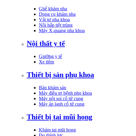
Ghế khám nha
Dụng cụ khám nha
Vật tư nha khoa
Nồi hấp tiệt trùng
Máy X-quang nha khoa
Nội thất y tế
Giường y tế
Xe tiêm
Thiết bị sản phụ khoa
Bàn khám sản
Máy điều trị bệnh phụ khoa
Máy nội soi cổ tử cung
Máy áp lạnh cổ tử cung
Thiết bị tai mũi họng
Khám tai mũi họng
Đo thính lực