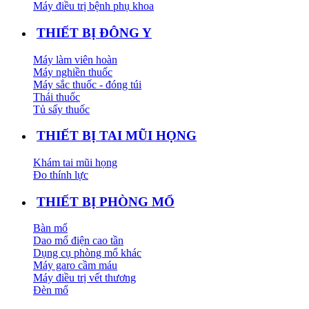
Máy điều trị bệnh phụ khoa
THIẾT BỊ ĐÔNG Y
Máy làm viên hoàn
Máy nghiền thuốc
Máy sắc thuốc - đóng túi
Thái thuốc
Tủ sấy thuốc
THIẾT BỊ TAI MŨI HỌNG
Khám tai mũi họng
Đo thính lực
THIẾT BỊ PHÒNG MỔ
Bàn mổ
Dao mổ điện cao tần
Dụng cụ phòng mổ khác
Máy garo cầm máu
Máy điều trị vết thương
Đèn mổ