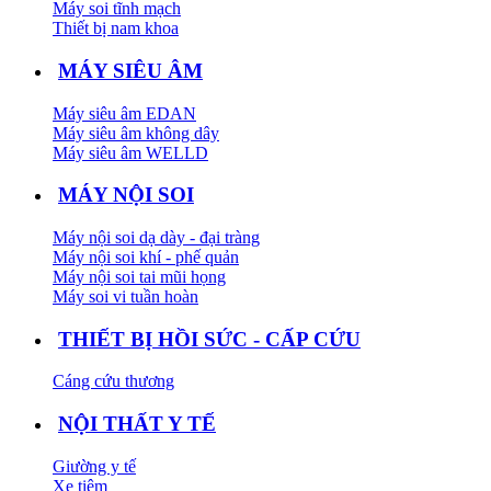
Máy soi tĩnh mạch
Thiết bị nam khoa
MÁY SIÊU ÂM
Máy siêu âm EDAN
Máy siêu âm không dây
Máy siêu âm WELLD
MÁY NỘI SOI
Máy nội soi dạ dày - đại tràng
Máy nội soi khí - phế quản
Máy nội soi tai mũi họng
Máy soi vi tuần hoàn
THIẾT BỊ HỒI SỨC - CẤP CỨU
Cáng cứu thương
NỘI THẤT Y TẾ
Giường y tế
Xe tiêm