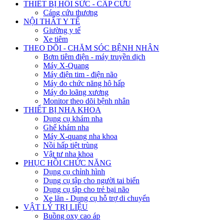
THIẾT BỊ HỒI SỨC - CẤP CỨU
Cáng cứu thương
NỘI THẤT Y TẾ
Giường y tế
Xe tiêm
THEO DÕI - CHĂM SÓC BỆNH NHÂN
Bơm tiêm điện - máy truyền dịch
Máy X-Quang
Máy điện tim - điện não
Máy đo chức năng hô hấp
Máy đo loãng xương
Monitor theo dõi bệnh nhân
THIẾT BỊ NHA KHOA
Dụng cụ khám nha
Ghế khám nha
Máy X-quang nha khoa
Nồi hấp tiệt trùng
Vật tư nha khoa
PHỤC HỒI CHỨC NĂNG
Dụng cụ chỉnh hình
Dụng cụ tập cho người tai biến
Dụng cụ tập cho trẻ bại não
Xe lăn - Dụng cụ hỗ trợ di chuyển
VẬT LÝ TRỊ LIỆU
Buồng oxy cao áp