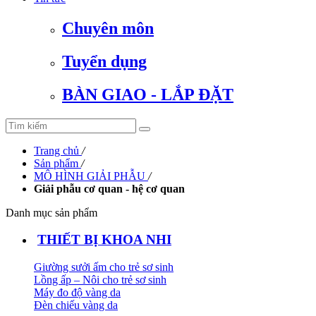
Chuyên môn
Tuyển dụng
BÀN GIAO - LẮP ĐẶT
Trang chủ
/
Sản phẩm
/
MÔ HÌNH GIẢI PHẪU
/
Giải phẫu cơ quan - hệ cơ quan
Danh mục sản phẩm
THIẾT BỊ KHOA NHI
Giường sưởi ấm cho trẻ sơ sinh
Lồng ấp – Nôi cho trẻ sơ sinh
Máy đo độ vàng da
Đèn chiếu vàng da