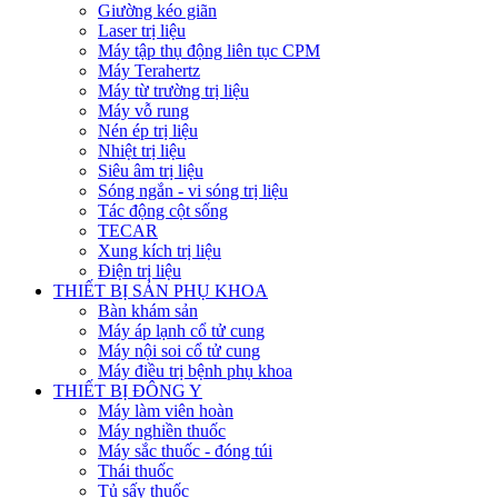
Giường kéo giãn
Laser trị liệu
Máy tập thụ động liên tục CPM
Máy Terahertz
Máy từ trường trị liệu
Máy vỗ rung
Nén ép trị liệu
Nhiệt trị liệu
Siêu âm trị liệu
Sóng ngắn - vi sóng trị liệu
Tác động cột sống
TECAR
Xung kích trị liệu
Điện trị liệu
THIẾT BỊ SẢN PHỤ KHOA
Bàn khám sản
Máy áp lạnh cổ tử cung
Máy nội soi cổ tử cung
Máy điều trị bệnh phụ khoa
THIẾT BỊ ĐÔNG Y
Máy làm viên hoàn
Máy nghiền thuốc
Máy sắc thuốc - đóng túi
Thái thuốc
Tủ sấy thuốc