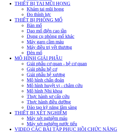
THIẾT BỊ TAI MŨI HỌNG
Khám tai mũi họng
Đo thính lực
THIẾT BỊ PHÒNG MỔ
Bàn mổ
Dao mổ điện cao tần
Dụng cụ phòng mổ khác
Máy garo cầm máu
Máy điều trị vết thương
Đèn mổ
MÔ HÌNH GIẢI PHẪU
Giải phẫu cơ quan - hệ cơ quan
Giải phẫu hệ cơ
Giải phẫu hệ xương
Mô hình chẩn đoán
Mô hình huyệt vị - châm cứu
Mô hình Nhi khoa
Thực hành sơ cấp cứu
Thực hành điều dưỡng
Đào tạo kỹ năng lâm sàng
THIẾT BỊ XÉT NGHIỆM
Máy xét nghiệm máu
Máy xét nghiệm nước tiểu
VIDEO CÁC BÀI TẬP PHỤC HỒI CHỨC NĂNG