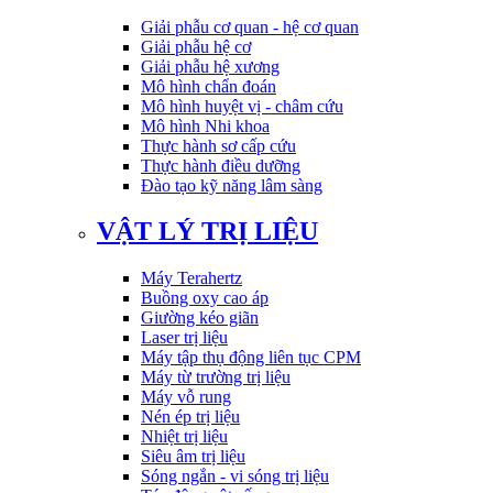
Giải phẫu cơ quan - hệ cơ quan
Giải phẫu hệ cơ
Giải phẫu hệ xương
Mô hình chẩn đoán
Mô hình huyệt vị - châm cứu
Mô hình Nhi khoa
Thực hành sơ cấp cứu
Thực hành điều dưỡng
Đào tạo kỹ năng lâm sàng
VẬT LÝ TRỊ LIỆU
Máy Terahertz
Buồng oxy cao áp
Giường kéo giãn
Laser trị liệu
Máy tập thụ động liên tục CPM
Máy từ trường trị liệu
Máy vỗ rung
Nén ép trị liệu
Nhiệt trị liệu
Siêu âm trị liệu
Sóng ngắn - vi sóng trị liệu