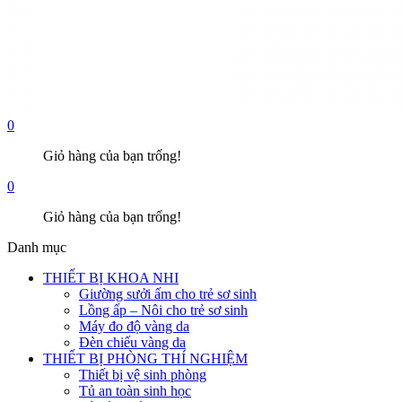
0
Giỏ hàng của bạn trống!
0
Giỏ hàng của bạn trống!
Danh mục
THIẾT BỊ KHOA NHI
Giường sưởi ấm cho trẻ sơ sinh
Lồng ấp – Nôi cho trẻ sơ sinh
Máy đo độ vàng da
Đèn chiếu vàng da
THIẾT BỊ PHÒNG THÍ NGHIỆM
Thiết bị vệ sinh phòng
Tủ an toàn sinh học