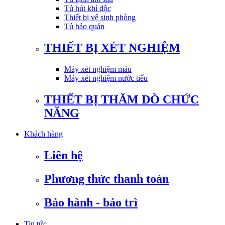
Tủ hút khí độc
Thiết bị vệ sinh phòng
Tủ bảo quản
THIẾT BỊ XÉT NGHIỆM
Máy xét nghiệm máu
Máy xét nghiệm nước tiểu
THIẾT BỊ THĂM DÒ CHỨC
NĂNG
Khách hàng
Liên hệ
Phương thức thanh toán
Bảo hành - bảo trì
Tin tức